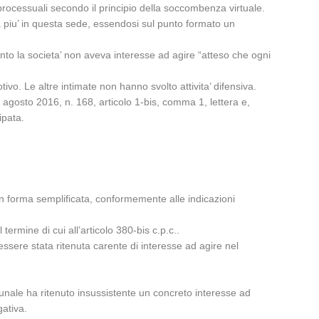
rocessuali secondo il principio della soccombenza virtuale.
eva piu’ in questa sede, essendosi sul punto formato un
nto la societa’ non aveva interesse ad agire “atteso che ogni
vo. Le altre intimate non hanno svolto attivita’ difensiva.
1 agosto 2016, n. 168, articolo 1-bis, comma 1, lettera e,
ipata.
in forma semplificata, conformemente alle indicazioni
ermine di cui all’articolo 380-bis c.p.c..
essere stata ritenuta carente di interesse ad agire nel
unale ha ritenuto insussistente un concreto interesse ad
gativa.