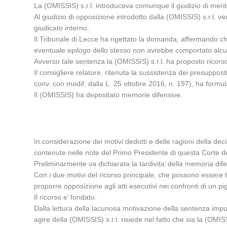
La (OMISSIS) s.r.l. introduceva comunque il giudizio di mer
Al giudizio di opposizione introdotto dalla (OMISSIS) s.r.l. v
giudicato interno.
Il Tribunale di Lecce ha rigettato la domanda, affermando ch
eventuale epilogo dello stesso non avrebbe comportato alc
Avverso tale sentenza la (OMISSIS) s.r.l. ha proposto ricorso
Il consigliere relatore, ritenuta la sussistenza dei presuppos
conv. con modif. dalla L. 25 ottobre 2016, n. 197), ha formul
Il (OMISSIS) ha depositato memorie difensive.
In considerazione dei motivi dedotti e delle ragioni della d
contenute nelle note del Primo Presidente di questa Corte 
Preliminarmente va dichiarata la tardivita’ della memoria dife
Con i due motivi del ricorso principale, che possono essere tr
proporre opposizione agli atti esecutivi nei confronti di un p
Il ricorso e’ fondato.
Dalla lettura della lacunosa motivazione della sentenza impu
agire della (OMISSIS) s.r.l. risiede nel fatto che sia la (OM