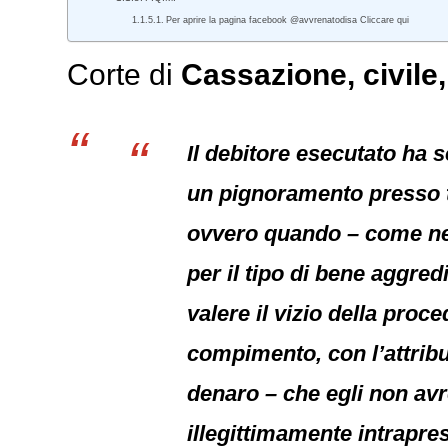
Per aprire la pagina facebook @avvrenatodisa Cliccare qui
Corte di
Cassazione,
civile
Il debitore esecutato ha s
un pignoramento presso te
ovvero quando – come nel 
per il tipo di bene aggredi
valere il vizio della pro
compimento, con l’attribu
denaro – che egli non avr
illegittimamente intrapres