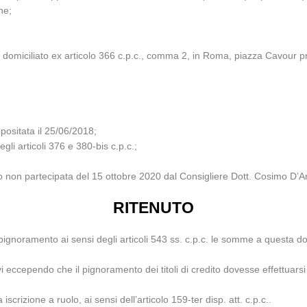
ne;
domiciliato ex articolo 366 c.p.c., comma 2, in Roma, piazza Cavour pr
positata il 25/06/2018;
gli articoli 376 e 380-bis c.p.c.;
io non partecipata del 15 ottobre 2020 dal Consigliere Dott. Cosimo D’Ar
RITENUTO
 pignoramento ai sensi degli articoli 543 ss. c.p.c. le somme a questa d
 eccependo che il pignoramento dei titoli di credito dovesse effettuarsi n
rizione a ruolo, ai sensi dell’articolo 159-ter disp. att. c.p.c..