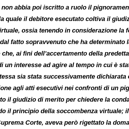
 non abbia poi iscritto a ruolo il pignorament
a quale il debitore esecutato coltiva il giudi
rtuale, ossia tenendo in considerazione la fo
e dal fatto sopravvenuto che ha determinato 
he, ai fini dell’accertamento della predett
di un interesse ad agire al tempo in cui è st
a stessa sia stata successivamente dichiarata 
one agli atti esecutivi nei confronti di un p
tto il giudizio di merito per chiedere la con
 il principio della soccombenza virtuale; il
 Suprema Corte, aveva però rigettato la do