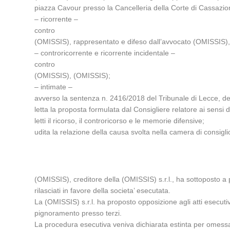
piazza Cavour presso la Cancelleria della Corte di Cassazio
– ricorrente –
contro
(OMISSIS), rappresentato e difeso dall’avvocato (OMISSIS), 
– controricorrente e ricorrente incidentale –
contro
(OMISSIS), (OMISSIS);
– intimate –
avverso la sentenza n. 2416/2018 del Tribunale di Lecce, de
letta la proposta formulata dal Consigliere relatore ai sensi de
letti il ricorso, il controricorso e le memorie difensive;
udita la relazione della causa svolta nella camera di consigl
(OMISSIS), creditore della (OMISSIS) s.r.l., ha sottoposto a
rilasciati in favore della societa’ esecutata.
La (OMISSIS) s.r.l. ha proposto opposizione agli atti esecutivi
pignoramento presso terzi.
La procedura esecutiva veniva dichiarata estinta per omessa isc