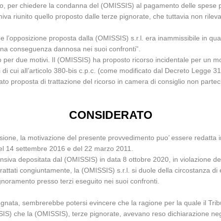
ito, per chiedere la condanna del (OMISSIS) al pagamento delle spese p
eniva riunito quello proposto dalle terze pignorate, che tuttavia non ril
e l’opposizione proposta dalla (OMISSIS) s.r.l. era inammissibile in qua
una conseguenza dannosa nei suoi confronti”.
 per due motivi. Il (OMISSIS) ha proposto ricorso incidentale per un moti
ti di cui all’articolo 380-bis c.p.c. (come modificato dal Decreto Legge 3
ato proposta di trattazione del ricorso in camera di consiglio non partec
CONSIDERATO
ecisione, la motivazione del presente provvedimento puo’ essere redatta 
del 14 settembre 2016 e del 22 marzo 2011.
nsiva depositata dal (OMISSIS) in data 8 ottobre 2020, in violazione del t
attati congiuntamente, la (OMISSIS) s.r.l. si duole della circostanza di 
ignoramento presso terzi eseguito nei suoi confronti.
gnata, sembrerebbe potersi evincere che la ragione per la quale il Trib
ISSIS) che la (OMISSIS), terze pignorate, avevano reso dichiarazione ne