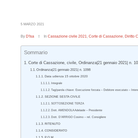
5 MARZO 2021
By
D'Isa
In
Cassazione civile 2021
,
Corte di Cassazione
,
Diritto 
Sommario
Corte di Cassazione, civile, Ordinanza|21 gennaio 2021| n. 1
Ordinanza|21 gennaio 2021| n. 1098
Data udienza 15 ottobre 2020
Integrale
Tag/parola chiave: Esecuzione forzata – Debitore esecutato – Interes
SEZIONE SESTA CIVILE
SOTTOSEZIONE TERZA
Dott. AMENDOLA Adelaide – Presidente
Dott. D’ARRIGO Cosimo – rel. Consigliere
RITENUTO
CONSIDERATO
P.Q.M.