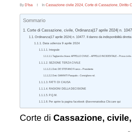
By
D'Isa
In
Cassazione civile 2024
,
Corte di Cassazione
,
Diritto 
Sommario
Corte di Cassazione, civile, Ordinanza|17 aprile 2024| n. 1047
Ordinanza|17 aprile 2024| n. 10477. Il danno da indisponibilità diretta 
Data udienza 9 aprile 2024
Integrale
Tag/parola chiave: APPELLO CIVILE – APPELLO INCIDENTALE – Prova civile – Onere 
SEZIONE TERZA CIVILE
Dott. DE STEFANO Franco – Presidente
Dott. GIANNITI Pasquale – Consigliere rel.
FATTI DI CAUSA
RAGIONI DELLA DECISIONE
P.Q.M.
Per aprire la pagina facebook @avvrenatodisa Cliccare qui
Corte di
Cassazione
,
civile