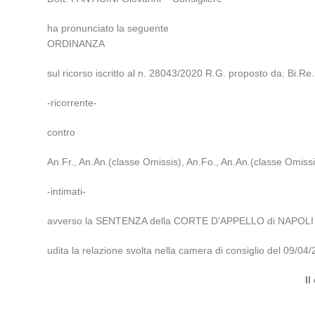
ha pronunciato la seguente
ORDINANZA
sul ricorso iscritto al n. 28043/2020 R.G. proposto da: Bi.Re.,
-ricorrente-
contro
An.Fr., An.An.(classe Omissis), An.Fo., An.An.(classe Omissis)
-intimati-
avverso la SENTENZA della CORTE D’APPELLO di NAPOLI n.
udita la relazione svolta nella camera di consiglio del 09
Il