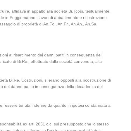
uire, affidava in appalto alla società Bi. [così, testualmente,
ede in Poggiomarino i lavori di abbattimento e ricostruzione
assaggio di proprietà di An.Fo., An.Fr., An.An., An.Sa.,
ioni al risarcimento dei danni patiti in conseguenza del
ricato di Bi.Re., effettuato dalla società convenuta, alla
età Bi.Re. Costruzioni, si erano opposti alla ricostruzione di
ento del danno patito in conseguenza della decadenza del
a per essere tenuta indenne da quanto in ipotesi condannata a
responsabilità ex art. 2051 c.c. sul presupposto che lo stesso
a appaltatrice; affermava l’esclusiva responsabilità della