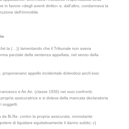
in favore «degli aventi diritto» e, dall’altro, condannava la
ruzione dell’immobile.
rio
onché la (…)) lamentando che il Tribunale non aveva
iforma parziale della sentenza appellata, nel senso della
sti, proponevano appello incidentale dolendosi anch’essi
 Francesco e An.An. (classe 1935) nei suoi confronti;
 propria assicuratrice e si doleva della mancata declaratoria
i soggetti.
 da Bi.Re. contro la propria assicurata, nonostante
potere di liquidare equitativamente il danno subito; c)