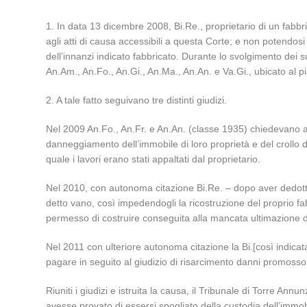
1. In data 13 dicembre 2008, Bi.Re., proprietario di un fabbric
agli atti di causa accessibili a questa Corte; e non potendos
dell’innanzi indicato fabbricato. Durante lo svolgimento dei s
An.Am., An.Fo., An.Gi., An.Ma., An.An. e Va.Gi., ubicato al pi
2. A tale fatto seguivano tre distinti giudizi.
Nel 2009 An.Fo., An.Fr. e An.An. (classe 1935) chiedevano al
danneggiamento dell’immobile di loro proprietà e del crollo de
quale i lavori erano stati appaltati dal proprietario.
Nel 2010, con autonoma citazione Bi.Re. – dopo aver dedotto ch
detto vano, così impedendogli la ricostruzione del proprio f
permesso di costruire conseguita alla mancata ultimazione de
Nel 2011 con ulteriore autonoma citazione la Bi.[così indicat
pagare in seguito al giudizio di risarcimento danni promosso
Riuniti i giudizi e istruita la causa, il Tribunale di Torre A
avesse provato di essersi spogliato della custodia dell’immob