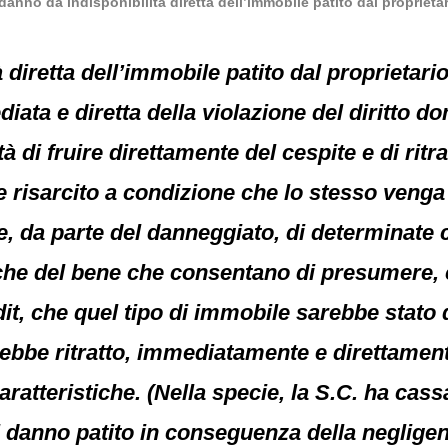
 danno da indisponibilità diretta dell’immobile patito dal proprieta
à diretta dell’immobile patito dal proprietari
ta e diretta della violazione del diritto do
 di fruire direttamente del cespite e di ritra
e risarcito a condizione che lo stesso veng
e, da parte del danneggiato, di determinate c
diche del bene che consentano di presumere,
it, che quel tipo di immobile sarebbe stato 
rebbe ritratto, immediatamente e direttamente
ratteristiche. (Nella specie, la S.C. ha cas
l danno patito in conseguenza della negligen