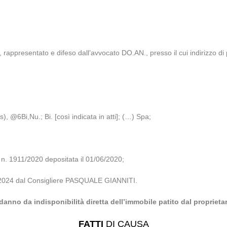
 rappresentato e difeso dall’avvocato DO.AN., presso il cui indirizzo di p
, @6Bi,Nu.; Bi. [così indicata in atti]; (…) Spa;
 1911/2020 depositata il 01/06/2020;
/04/2024 dal Consigliere PASQUALE GIANNITI.
 danno da indisponibilità diretta dell’immobile patito dal proprieta
FATTI
DI CAUSA