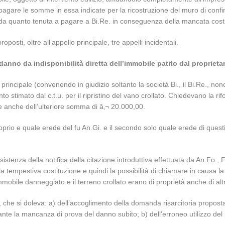
agare le somme in essa indicate per la ricostruzione del muro di confine 
a da quanto tenuta a pagare a Bi.Re. in conseguenza della mancata cost
osti, oltre all’appello principale, tre appelli incidentali.
 danno da indisponibilità diretta dell’immobile patito dal proprieta
rincipale (convenendo in giudizio soltanto la società Bi., il Bi.Re., n
o stimato dal c.t.u. per il ripristino del vano crollato. Chiedevano la r
e anche dell’ulteriore somma di â‚¬ 20.000,00.
proprio e quale erede del fu An.Gi. e il secondo solo quale erede di que
istenza della notifica della citazione introduttiva effettuata da An.Fo.,
a tempestiva costituzione e quindi la possibilità di chiamare in causa la
mmobile danneggiato e il terreno crollato erano di proprietà anche di altr
che si doleva: a) dell’accoglimento della domanda risarcitoria proposta
ante la mancanza di prova del danno subito; b) dell’erroneo utilizzo del 