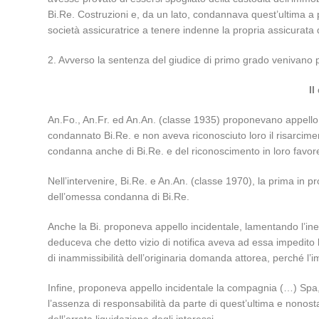
Bi.Re. Costruzioni e, da un lato, condannava quest’ultima a p
società assicuratrice a tenere indenne la propria assicurat
2. Avverso la sentenza del giudice di primo grado venivano prop
Il
An.Fo., An.Fr. ed An.An. (classe 1935) proponevano appello p
condannato Bi.Re. e non aveva riconosciuto loro il risarciment
condanna anche di Bi.Re. e del riconoscimento in loro favor
Nell’intervenire, Bi.Re. e An.An. (classe 1970), la prima in 
dell’omessa condanna di Bi.Re.
Anche la Bi. proponeva appello incidentale, lamentando l’ines
deduceva che detto vizio di notifica aveva ad essa impedito l
di inammissibilità dell’originaria domanda attorea, perché l’i
Infine, proponeva appello incidentale la compagnia (…) Spa, 
l’assenza di responsabilità da parte di quest’ultima e nonost