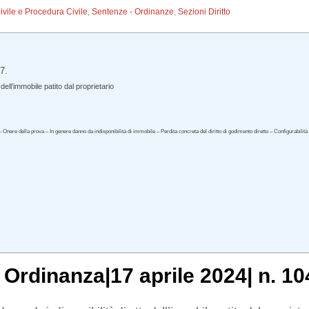
Civile e Procedura Civile
,
Sentenze - Ordinanze
,
Sezioni Diritto
7.
dell’immobile patito dal proprietario
della prova – In genere danno da indisponibilità di immobile – Perdita concreta del diritto di godimento diretto – Configurabilità 
, Ordinanza|17 aprile 2024| n. 10