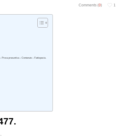
Comments (
0
)
1
– Prova presuntiva – Contenuto – Fattispecie.
477.