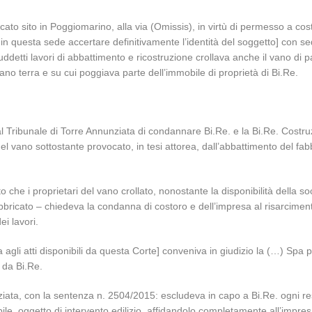
ato sito in Poggiomarino, alla via (Omissis), in virtù di permesso a costr
i in questa sede accertare definitivamente l’identità del soggetto] con s
uddetti lavori di abbattimento e ricostruzione crollava anche il vano di p
ano terra e su cui poggiava parte dell’immobile di proprietà di Bi.Re.
 Tribunale di Torre Annunziata di condannare Bi.Re. e la Bi.Re. Costruz
l vano sottostante provocato, in tesi attorea, dall’abbattimento del fabb
e i proprietari del vano crollato, nonostante la disponibilità della soci
abbricato – chiedeva la condanna di costoro e dell’impresa al risarcim
i lavori.
a agli atti disponibili da questa Corte] conveniva in giudizio la (…) Sp
 da Bi.Re.
nnunziata, con la sentenza n. 2504/2015: escludeva in capo a Bi.Re. ogni 
ile, oggetto di intervento edilizio, affidandolo completamente all’impres