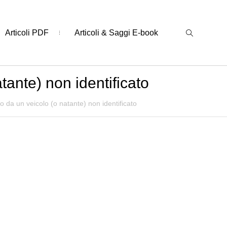
Articoli PDF
Articoli & Saggi E-book
tante) non identificato
to da un veicolo (o natante) non identificato