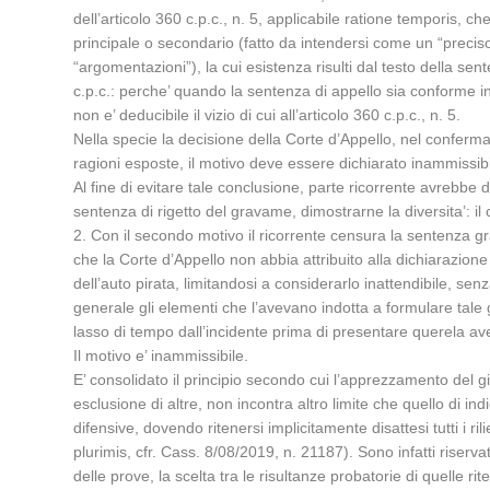
dell’articolo 360 c.p.c., n. 5, applicabile ratione temporis, 
principale o secondario (fatto da intendersi come un “precis
“argomentazioni”), la cui esistenza risulti dal testo della sent
c.p.c.: perche’ quando la sentenza di appello sia conforme in 
non e’ deducibile il vizio di cui all’articolo 360 c.p.c., n. 5.
Nella specie la decisione della Corte d’Appello, nel confermar
ragioni esposte, il motivo deve essere dichiarato inammissibi
Al fine di evitare tale conclusione, parte ricorrente avrebb
sentenza di rigetto del gravame, dimostrarne la diversita’: il
2. Con il secondo motivo il ricorrente censura la sentenza gr
che la Corte d’Appello non abbia attribuito alla dichiarazio
dell’auto pirata, limitandosi a considerarlo inattendibile, sen
generale gli elementi che l’avevano indotta a formulare tale giu
lasso di tempo dall’incidente prima di presentare querela ave
Il motivo e’ inammissibile.
E’ consolidato il principio secondo cui l’apprezzamento del g
esclusione di altre, non incontra altro limite che quello di i
difensive, dovendo ritenersi implicitamente disattesi tutti i
plurimis, cfr. Cass. 8/08/2019, n. 21187). Sono infatti riservat
delle prove, la scelta tra le risultanze probatorie di quelle r