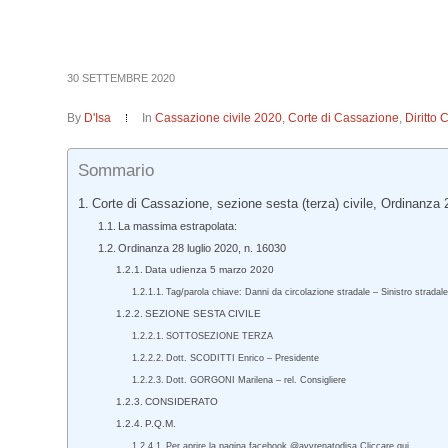
30 SETTEMBRE 2020
By
D'Isa
In
Cassazione civile 2020
,
Corte di Cassazione
,
Diritto 
Sommario
Corte di Cassazione, sezione sesta (terza) civile, Ordinanza 2
La massima estrapolata:
Ordinanza 28 luglio 2020, n. 16030
Data udienza 5 marzo 2020
Tag/parola chiave: Danni da circolazione stradale – Sinistro strada
SEZIONE SESTA CIVILE
SOTTOSEZIONE TERZA
Dott. SCODITTI Enrico – Presidente
Dott. GORGONI Marilena – rel. Consigliere
CONSIDERATO
P.Q.M.
Per aprire la pagina facebook @avvrenatodisa Cliccare qui