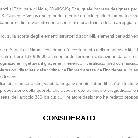
 dinanzi al Tribunale di Nola, (OMISSIS) Spa, quale impresa designata pe
in S. Giuseppe Vesuviano quando, mentre era alla guida di un motociclo 
 sbandare e finire violentemente contro il muro di cinta della carreggiata
o, sulla scorta degli elementi istruttori disponibili, elementi per addiv
e d’Appello di Napoli, chiedendo l’accertamento della responsabilita’ 
icati in Euro 139.686,00 e lamentando l’erronea valutazione da parte del
gnazione, rigettava il gravame, ritenendo il certificato medico rilascia
arazioni rilasciate dalla vittima nell’immediatezza dell’incidente e, in a
 di sensi.
ice di prime cure che, valutata negativamente l’attendibilita’ del teste, 
la proposizione della querela che aveva irreparabilmente pregiudicato le i
 sensi dell’articolo 380-bis c.p.c., il relatore designato ha redatto propo
CONSIDERATO