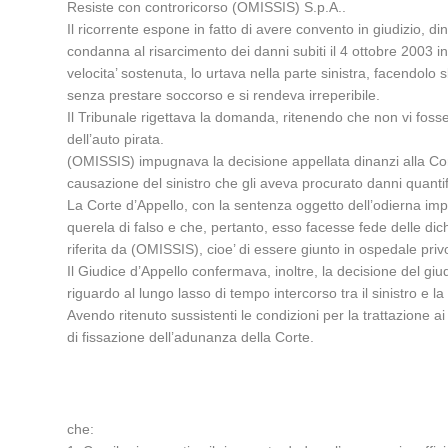
Resiste con controricorso (OMISSIS) S.p.A..
Il ricorrente espone in fatto di avere convento in giudizio,
condanna al risarcimento dei danni subiti il 4 ottobre 2003 
velocita’ sostenuta, lo urtava nella parte sinistra, facendolo
senza prestare soccorso e si rendeva irreperibile.
Il Tribunale rigettava la domanda, ritenendo che non vi fosser
dell’auto pirata.
(OMISSIS) impugnava la decisione appellata dinanzi alla Cort
causazione del sinistro che gli aveva procurato danni quantif
La Corte d’Appello, con la sentenza oggetto dell’odierna impu
querela di falso e che, pertanto, esso facesse fede delle dichi
riferita da (OMISSIS), cioe’ di essere giunto in ospedale privo
Il Giudice d’Appello confermava, inoltre, la decisione del giud
riguardo al lungo lasso di tempo intercorso tra il sinistro e 
Avendo ritenuto sussistenti le condizioni per la trattazione ai
di fissazione dell’adunanza della Corte.
che: