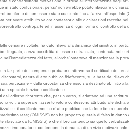
iente e contraddittoria motivazione in ordine all’interpretazione degli art
e in stato confusionale, percio’ non avrebbe potuto rilasciare dichiarazi
rebbe riferito di non essere stato cosciente fino all’arrivo all’ospedale
ta per avere attribuito valore confessorio alle dichiarazioni raccolte n
 favorevoli alla controparte ed in assenza di ogni forma di controllo de
censure rivoltele, ha dato rilievo alla dinamica del sinistro, in partic
 dileguata, senza possibilita’ di essere rintracciata, contenuta nel cert
ro nell’immediatezza del fatto, allorche’ ometteva di menzionare la pres
te a far parte del compendio probatorio attraverso il certificato del pres
discostarsi, natura di atto pubblico fidefacente, sulla base del rilievo che
 la sua percezione – dalla circostanza che esso sia destinato ab initio all
i una speciale funzione certificatrice.
ati dall’odierno ricorrente che, per un verso, si adattano ad una scrittura
 sono volti a superare l’asserito valore confessorio attribuito alle dichi
izzabile: il certificato medico e’ atto pubblico che fa fede fino a querela
 al medesimo rese; (OMISSIS) non ha proposto querela di falso in danno d
tate rilasciate da (OMISSIS) e che il loro contenuto sia quello verbalizzat
 il mezzo impugnatorio, contengono la denuncia di un vizio motivazionale