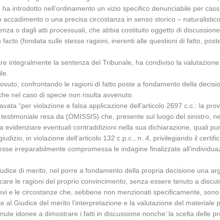
che ha introdotto nell’ordinamento un vizio specifico denunciabile per cas
o accadimento o una precisa circostanza in senso storico – naturalistico
enza o dagli atti processuali, che abbia costituito oggetto di discussione t
facto (fondata sulle stesse ragioni, inerenti alle questioni di fatto, po
e integralmente la sentenza del Tribunale, ha condiviso la valutazione su
le.
e dovuto, confrontando le ragioni di fatto poste a fondamento della deci
 che nel caso di specie non risulta avvenuto.
avata “per violazione e falsa applicazione dell’articolo 2697 c.c.: la pr
ne testimoniale resa da (OMISSIS) che, presente sul luogo del sinistro,
za evidenziare eventuali contraddizioni nella sua dichiarazione, quali pun
dizio, in violazione dell’articolo 132 c.p.c., n. 4, privilegiando il certi
sse irreparabilmente compromessa le indagine finalizzate all’individuaz
iudice di merito, nel porre a fondamento della propria decisione una argo
ndicare le ragioni del proprio convincimento, senza essere tenuto a discu
 rilievi e le circostanze che, sebbene non menzionati specificamente, son
e al Giudice del merito l’interpretazione e la valutazione del materiale pr
itenute idonee a dimostrare i fatti in discussione nonche’ la scelta delle 