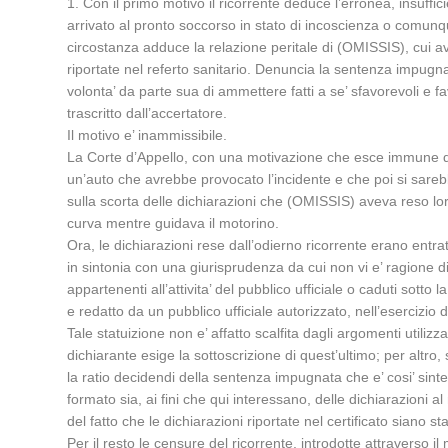
1. Con il primo motivo il ricorrente deduce l’erronea, insuffic
arrivato al pronto soccorso in stato di incoscienza o comunqu
circostanza adduce la relazione peritale di (OMISSIS), cui av
riportate nel referto sanitario. Denuncia la sentenza impugna
volonta’ da parte sua di ammettere fatti a se’ sfavorevoli e
trascritto dall’accertatore.
Il motivo e’ inammissibile.
La Corte d’Appello, con una motivazione che esce immune dalle 
un’auto che avrebbe provocato l’incidente e che poi si sarebbe
sulla scorta delle dichiarazioni che (OMISSIS) aveva reso lo
curva mentre guidava il motorino.
Ora, le dichiarazioni rese dall’odierno ricorrente erano entra
in sintonia con una giurisprudenza da cui non vi e’ ragione di 
appartenenti all’attivita’ del pubblico ufficiale o caduti sotto
e redatto da un pubblico ufficiale autorizzato, nell’esercizio d
Tale statuizione non e’ affatto scalfita dagli argomenti utilizz
dichiarante esige la sottoscrizione di quest’ultimo; per altro,
la ratio decidendi della sentenza impugnata che e’ cosi’ sintet
formato sia, ai fini che qui interessano, delle dichiarazioni
del fatto che le dichiarazioni riportate nel certificato siano s
Per il resto le censure del ricorrente, introdotte attraverso