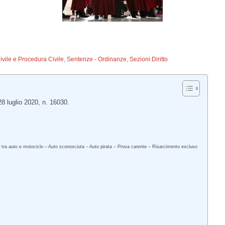
Civile e Procedura Civile
,
Sentenze - Ordinanze
,
Sezioni Diritto
8 luglio 2020, n. 16030.
le tra auto e motociclo – Auto sconosciuta – Auto pirata – Prova carente – Risarcimento escluso