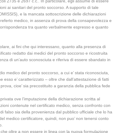
icoli 2735 e 2697 c.c.. In particolare, egli assume di essere
oni ai sanitari del pronto soccorso. A supporto di tale
 (OMISSIS), e la mancata sottoscrizione delle dichiarazioni
el referto medico, in assenza di prova della consapevolezza e
lla corrispondenza tra quanto verbalmente espresso e quanto
olare, ai fini che qui interessano, quanto alla presenza di
ificato redatto dai medici del pronto soccorso e ricostruita
enza di un’auto sconosciuta e riferiva di essere sbandato in
idio medico del pronto soccorso, a cui e’ stata riconosciuta,
 esso e’ caratterizzato – oltre che dall’attestazione di fatti
a prova, cioe’ sia precostituito a garanzia della pubblica fede
 privata ove l’imputazione della dichiarazione scritta al
arazioni contenute nel certificato medico, senza confronto con
 di falso sia della provenienza dal pubblico ufficiale che lo ha
el medico certificatore, quindi, non puo’ non tenersi conto
o.
, che oltre a non essere in linea con la nuova formulazione