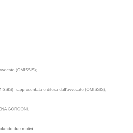
avvocato (OMISSIS);
MISSIS), rappresentata e difesa dall’avvocato (OMISSIS);
ARILENA GORGONI.
colando due motivi.