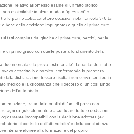
sazione, relativo all’omesso esame di un fatto storico,
, non assimilabile in alcun modo a “questioni” o
ra le parti e abbia carattere decisivo, viola l’articolo 348 ter
ste a base della decisione impugnata) a quella di prime cure
i fatti compiuta dal giudice di prime cure, percio’, per le
sione di primo grado con quelle poste a fondamento della
ova documentale e la prova testimoniale”, lamentando il fatto
 ne aveva descritto la dinamica, confermando la presenza
ti della dichiarazione fossero risultati non convincenti ed in
ficato medico e la circostanza che il decorso di un cosi’ lungo
ione dell’auto pirata.
mentazione, tratta dalla analisi di fonti di prova con
tere ogni singolo elemento o a confutare tutte le deduzioni
o logicamente incompatibili con la decisione adottata (ex
obatorio, il controllo dell’attendibilita’ e della concludenza
prove ritenute idonee alla formazione del proprio