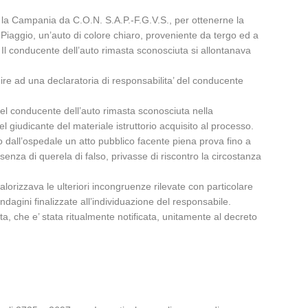
r la Campania da C.O.N. S.A.P.-F.G.V.S., per ottenerne la
Piaggio, un’auto di colore chiaro, proveniente da tergo ed a
. Il conducente dell’auto rimasta sconosciuta si allontanava
enire ad una declaratoria di responsabilita’ del conducente
del conducente dell’auto rimasta sconosciuta nella
 giudicante del materiale istruttorio acquisito al processo.
to dall’ospedale un atto pubblico facente piena prova fino a
ssenza di querela di falso, privasse di riscontro la circostanza
valorizzava le ulteriori incongruenze rilevate con particolare
ndagini finalizzate all’individuazione del responsabile.
sta, che e’ stata ritualmente notificata, unitamente al decreto