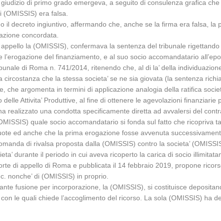
 giudizio di primo grado emergeva, a seguito di consulenza grafica che
di (OMISSIS) era falsa.
 il decreto ingiuntivo, affermando che, anche se la firma era falsa, la p
lazione concordata.
appello la (OMISSIS), confermava la sentenza del tribunale rigettando 
re l’erogazione del finanziamento, e al suo socio accomandatario all’ep
unale di Roma n. 741/2014, ritenendo che, al di la’ della individuazione
eva la circostanza che la stessa societa’ se ne sia giovata (la sentenza 
, che argomenta in termini di applicazione analogia della ratifica soci
elle Attivita’ Produttive, al fine di ottenere le agevolazioni finanziarie 
 realizzato una condotta specificamente diretta ad avvalersi del cont
MISSIS) quale socio accomandatario si fonda sul fatto che ricopriva tale
 quote ed anche che la prima erogazione fosse avvenuta successivamen
a domanda di rivalsa proposta dalla (OMISSIS) contro la societa’ (OMISS
eta’ durante il periodo in cui aveva ricoperto la carica di socio illimita
orte di appello di Roma e pubblicata il 14 febbraio 2019, propone rico
c. nonche’ di (OMISSIS) in proprio.
ante fusione per incorporazione, la (OMISSIS), si costituisce depositan
, con le quali chiede l’accoglimento del ricorso. La sola (OMISSIS) ha de