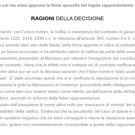
 a cui sia stata apposta la firma apocrifa del legale rappresentante 
RAGIONI
DELLA DECISIONE
o, con l’unico motivo, la nullita’ o inesistenza del contratto di garanzi
ticoli 1325, 1418, 1399 c.c. in relazione all’articolo 360, numeri 3 e 5, c
 avendo dato atto della falsita’ della firma apposta in calce al contratt
 falsus procurator e ha attribuito valore di ratifica da parte della soci
 avendolo presentato al Ministero per ottenere l’erogazione del contri
l contratto, rileva che in effetti non si trattava ne’ di contratto inefficace
 nome altrui pur se con la decisiva variante che il falso nome e’ stato u
e”. E’ stato accertato quindi che si e’ verificata la stipulazione di un 
testata la polizza fideiussoria al contempo gravandola delle obbligazioni
so nome ben puo’ essere inteso come riferito sia dall’autore della dichi
’ultimo, secondo lo schema della falsa rappresentanza.
tipulato dall’usurpatore di nome altrui nullo per mancanza di volonta’ del 
ilita’ della ratifica. Evidenzia che la peculiarita’ nel caso di specie e’ c
he di carattere negativo che ne sono conseguiti e ritiene la situazione as
rito, ipotesi non immediatamente riconducibile a quella della rappresent