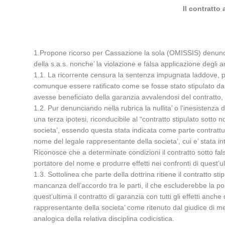
Il contratto
1.Propone ricorso per Cassazione la sola (OMISSIS) denunciand
della s.a.s. nonche’ la violazione e falsa applicazione degli ar
1.1. La ricorrente censura la sentenza impugnata laddove, pur
comunque essere ratificato come se fosse stato stipulato da un
avesse beneficiato della garanzia avvalendosi del contratto,
1.2. Pur denunciando nella rubrica la nullita’ o l’inesistenza de
una terza ipotesi, riconducibile al “contratto stipulato sotto
societa’, essendo questa stata indicata come parte contrattual
nome del legale rappresentante della societa’, cui e’ stata in
Riconosce che a determinate condizioni il contratto sotto fal
portatore del nome e produrre effetti nei confronti di quest
1.3. Sottolinea che parte della dottrina ritiene il contratto s
mancanza dell’accordo tra le parti, il che escluderebbe la possib
quest’ultima il contratto di garanzia con tutti gli effetti anc
rappresentante della societa’ come ritenuto dal giudice di me
analogica della relativa disciplina codicistica.