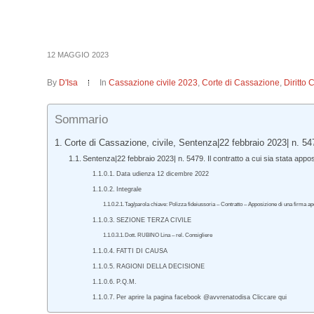
12 MAGGIO 2023
By
D'Isa
In
Cassazione civile 2023
,
Corte di Cassazione
,
Diritto 
Sommario
Corte di Cassazione, civile, Sentenza|22 febbraio 2023| n. 54
Sentenza|22 febbraio 2023| n. 5479. Il contratto a cui sia stata appos
Data udienza 12 dicembre 2022
Integrale
Tag/parola chiave: Polizza fideiussoria – Contratto – Apposizione di una firma apo
SEZIONE TERZA CIVILE
Dott. RUBINO Lina – rel. Consigliere
FATTI DI CAUSA
RAGIONI DELLA DECISIONE
P.Q.M.
Per aprire la pagina facebook @avvrenatodisa Cliccare qui