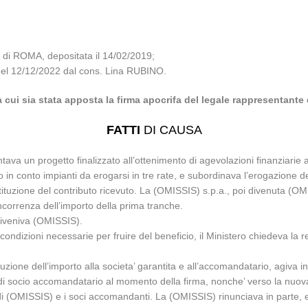
di ROMA, depositata il 14/02/2019;
a del 12/12/2022 dal cons. Lina RUBINO.
 a cui sia stata apposta la firma apocrifa del legale rappresentante 
FATTI
DI CAUSA
a un progetto finalizzato all’ottenimento di agevolazioni finanziarie al 
o in conto impianti da erogarsi in tre rate, e subordinava l’erogazione d
estituzione del contributo ricevuto. La (OMISSIS) s.p.a., poi divenuta (O
ncorrenza dell’importo della prima tranche.
iveniva (OMISSIS).
 condizioni necessarie per fruire del beneficio, il Ministero chiedeva la 
zione dell’importo alla societa’ garantita e all’accomandatario, agiva in
 di socio accomandatario al momento della firma, nonche’ verso la nuov
 (OMISSIS) e i soci accomandanti. La (OMISSIS) rinunciava in parte, e i