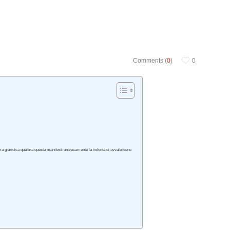
Comments (
0
)
0
sfera giuridica qualora questa manifesti univocamente la volontà di avvalersene