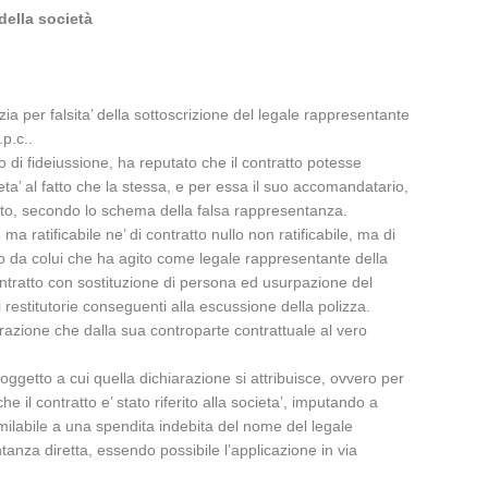
della società
a per falsita’ della sottoscrizione del legale rappresentante
.p.c..
o di fideiussione, ha reputato che il contratto potesse
eta’ al fatto che la stessa, e per essa il suo accomandatario,
buto, secondo lo schema della falsa rappresentanza.
 ma ratificabile ne’ di contratto nullo non ratificabile, ma di
sato da colui che ha agito come legale rappresentante della
contratto con sostituzione di persona ed usurpazione del
 restitutorie conseguenti alla escussione della polizza.
arazione che dalla sua controparte contrattuale al vero
soggetto a cui quella dichiarazione si attribuisce, ovvero per
he il contratto e’ stato riferito alla societa’, imputando a
similabile a una spendita indebita del nome del legale
anza diretta, essendo possibile l’applicazione in via