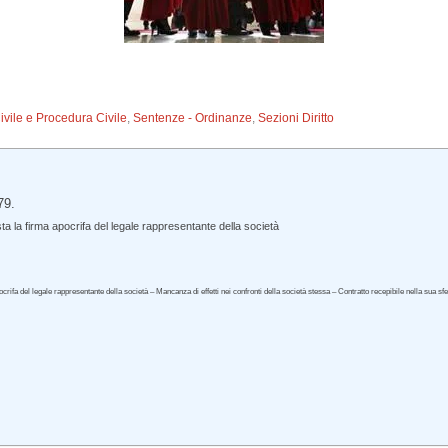
Civile e Procedura Civile
,
Sentenze - Ordinanze
,
Sezioni Diritto
79.
ta la firma apocrifa del legale rappresentante della società
crifa del legale rappresentante della società – Mancanza di effetti nei confronti della società stessa – Contratto recepibile nella sua 