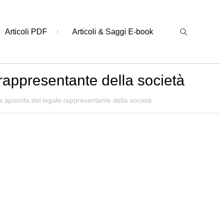
Articoli PDF
Articoli & Saggi E-book
e rappresentante della società
rma apocrifa del legale rappresentante della società