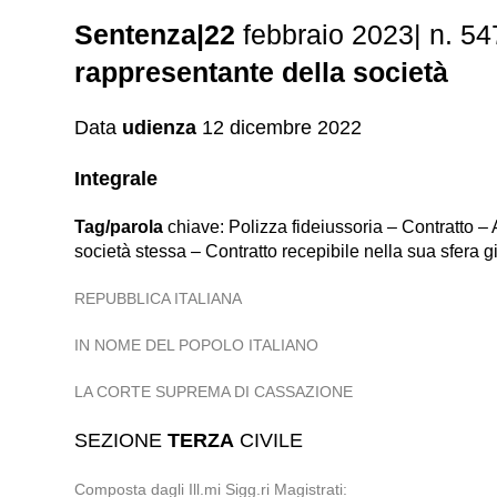
Sentenza|22
febbraio 2023| n. 5
rappresentante della società
Data
udienza
12 dicembre 2022
Integrale
Tag/parola
chiave: Polizza fideiussoria – Contratto – 
società stessa – Contratto recepibile nella sua sfera 
REPUBBLICA ITALIANA
IN NOME DEL POPOLO ITALIANO
LA CORTE SUPREMA DI CASSAZIONE
SEZIONE
TERZA
CIVILE
Composta dagli Ill.mi Sigg.ri Magistrati: