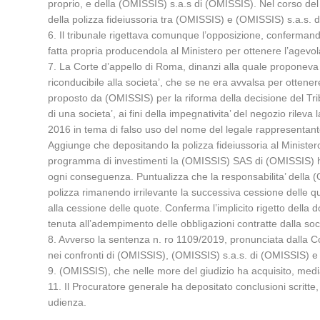
proprio, e della (OMISSIS) s.a.s di (OMISSIS). Nel corso del
della polizza fideiussoria tra (OMISSIS) e (OMISSIS) s.a.s. 
6. Il tribunale rigettava comunque l’opposizione, confermando
fatta propria producendola al Ministero per ottenere l’agevo
7. La Corte d’appello di Roma, dinanzi alla quale proponeva 
riconducibile alla societa’, che se ne era avvalsa per ottene
proposto da (OMISSIS) per la riforma della decisione del Trib
di una societa’, ai fini della impegnativita’ del negozio ril
2016 in tema di falso uso del nome del legale rappresentante
Aggiunge che depositando la polizza fideiussoria al Ministero d
programma di investimenti la (OMISSIS) SAS di (OMISSIS) ha
ogni conseguenza. Puntualizza che la responsabilita’ della (O
polizza rimanendo irrilevante la successiva cessione delle
alla cessione delle quote. Conferma l’implicito rigetto dell
tenuta all’adempimento delle obbligazioni contratte dalla soci
8. Avverso la sentenza n. ro 1109/2019, pronunciata dalla C
nei confronti di (OMISSIS), (OMISSIS) s.a.s. di (OMISSIS) e 
9. (OMISSIS), che nelle more del giudizio ha acquisito, medi
11. Il Procuratore generale ha depositato conclusioni scritte
udienza.