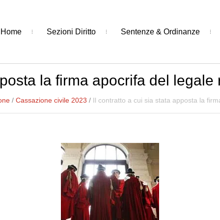
Home
Sezioni Diritto
Sentenze & Ordinanze
apposta la firma apocrifa del legal
one
/
Cassazione civile 2023
/
Il contratto a cui sia stata apposta la fi