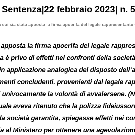
, Sentenza|22 febbraio 2023| n. 
 a cui sia stata apposta la firma apocrifa del legale rappresentante 
ta apposta la firma apocrifa del legale rappre
 è privo di effetti nei confronti della socie
 in applicazione analogica del disposto dell’a
enti concludenti, provenienti dal legale rap
i univocamente la volontà di avvalersene. (N
le aveva ritenuto che la polizza fideiussori
a società garantita, spiegasse effetti nei co
a al Ministero per ottenere una agevolazion