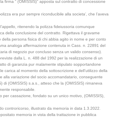
 la firma ” (OMISSIS)” apposta sul contratto di concessione
olizza era pur sempre riconducibile alla societa’, che l’aveva
l’appello, ritenendo la polizza fideiussoria comunque
oca della conclusione del contratto. Rigettava il gravame
 della persona fisica di chi abbia agito in nome e per conto
richiama analoga affermazione contenuta in Cass. n. 22891 del
etaria di negozio pur concluso senza un valido consenso).
previste dalla L. n. 488 del 1992 per la realizzazione di un
ratto di garanzia pur malamente stipulato sopportandone
 carica al momento della sottoscrizione e dell’utilizzo della
te alla variazione del socio accomandatario, conseguente
IS) di (OMISSIS) s.a.s., atteso che la (OMISSIS) rimaneva
tamente responsabile.
rso per cassazione, fondato su un unico motivo, (OMISSIS),
do controricorso, illustrato da memoria in data 1.3.2022.
positato memoria in vista della trattazione in pubblica