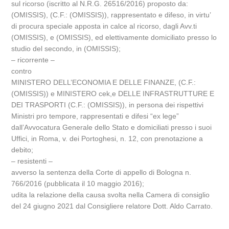
sul ricorso (iscritto al N.R.G. 26516/2016) proposto da:
(OMISSIS), (C.F.: (OMISSIS)), rappresentato e difeso, in virtu’
di procura speciale apposta in calce al ricorso, dagli Avv.ti
(OMISSIS), e (OMISSIS), ed elettivamente domiciliato presso lo
studio del secondo, in (OMISSIS);
– ricorrente –
contro
MINISTERO DELL’ECONOMIA E DELLE FINANZE, (C.F.:
(OMISSIS)) e MINISTERO cek,e DELLE INFRASTRUTTURE E
DEI TRASPORTI (C.F.: (OMISSIS)), in persona dei rispettivi
Ministri pro tempore, rappresentati e difesi “ex lege”
dall’Avvocatura Generale dello Stato e domiciliati presso i suoi
Uffici, in Roma, v. dei Portoghesi, n. 12, con prenotazione a
debito;
– resistenti –
avverso la sentenza della Corte di appello di Bologna n.
766/2016 (pubblicata il 10 maggio 2016);
udita la relazione della causa svolta nella Camera di consiglio
del 24 giugno 2021 dal Consigliere relatore Dott. Aldo Carrato.