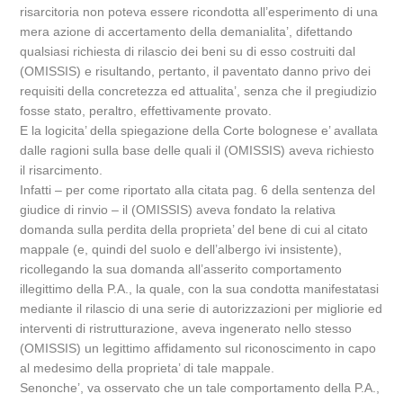
risarcitoria non poteva essere ricondotta all’esperimento di una
mera azione di accertamento della demanialita’, difettando
qualsiasi richiesta di rilascio dei beni su di esso costruiti dal
(OMISSIS) e risultando, pertanto, il paventato danno privo dei
requisiti della concretezza ed attualita’, senza che il pregiudizio
fosse stato, peraltro, effettivamente provato.
E la logicita’ della spiegazione della Corte bolognese e’ avallata
dalle ragioni sulla base delle quali il (OMISSIS) aveva richiesto
il risarcimento.
Infatti – per come riportato alla citata pag. 6 della sentenza del
giudice di rinvio – il (OMISSIS) aveva fondato la relativa
domanda sulla perdita della proprieta’ del bene di cui al citato
mappale (e, quindi del suolo e dell’albergo ivi insistente),
ricollegando la sua domanda all’asserito comportamento
illegittimo della P.A., la quale, con la sua condotta manifestatasi
mediante il rilascio di una serie di autorizzazioni per migliorie ed
interventi di ristrutturazione, aveva ingenerato nello stesso
(OMISSIS) un legittimo affidamento sul riconoscimento in capo
al medesimo della proprieta’ di tale mappale.
Senonche’, va osservato che un tale comportamento della P.A.,