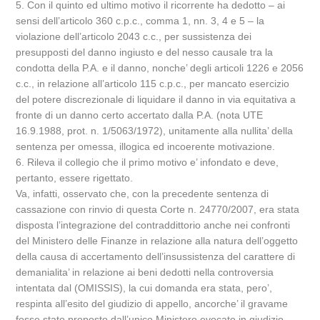
5. Con il quinto ed ultimo motivo il ricorrente ha dedotto – ai
sensi dell’articolo 360 c.p.c., comma 1, nn. 3, 4 e 5 – la
violazione dell’articolo 2043 c.c., per sussistenza dei
presupposti del danno ingiusto e del nesso causale tra la
condotta della P.A. e il danno, nonche’ degli articoli 1226 e 2056
c.c., in relazione all’articolo 115 c.p.c., per mancato esercizio
del potere discrezionale di liquidare il danno in via equitativa a
fronte di un danno certo accertato dalla P.A. (nota UTE
16.9.1988, prot. n. 1/5063/1972), unitamente alla nullita’ della
sentenza per omessa, illogica ed incoerente motivazione.
6. Rileva il collegio che il primo motivo e’ infondato e deve,
pertanto, essere rigettato.
Va, infatti, osservato che, con la precedente sentenza di
cassazione con rinvio di questa Corte n. 24770/2007, era stata
disposta l’integrazione del contraddittorio anche nei confronti
del Ministero delle Finanze in relazione alla natura dell’oggetto
della causa di accertamento dell’insussistenza del carattere di
demanialita’ in relazione ai beni dedotti nella controversia
intentata dal (OMISSIS), la cui domanda era stata, pero’,
respinta all’esito del giudizio di appello, ancorche’ il gravame
fosse stato proposto dall’unico Ministero evocato in giudizio