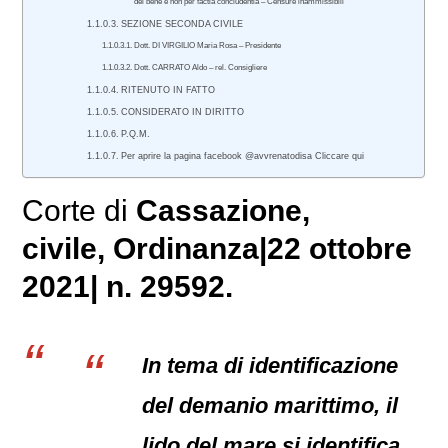
del bene e non per factia concludentia – Censure inammissibili
SEZIONE SECONDA CIVILE
Dott. DI VIRGILIO Maria Rosa – Presidente
Dott. CARRATO Aldo – rel. Consigliere
RITENUTO IN FATTO
CONSIDERATO IN DIRITTO
P.Q.M.
Per aprire la pagina facebook @avvrenatodisa Cliccare qui
Corte di
Cassazione,
civile
, Ordinanza|22 ottobre
2021| n. 29592.
In tema di identificazione
del demanio marittimo, il
lido del mare si identifica