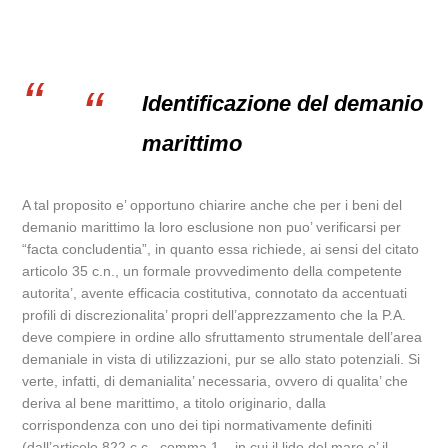
Identificazione del demanio
marittimo
A tal proposito e’ opportuno chiarire anche che per i beni del
demanio marittimo la loro esclusione non puo’ verificarsi per
“facta concludentia”, in quanto essa richiede, ai sensi del citato
articolo 35 c.n., un formale provvedimento della competente
autorita’, avente efficacia costitutiva, connotato da accentuati
profili di discrezionalita’ propri dell’apprezzamento che la P.A.
deve compiere in ordine allo sfruttamento strumentale dell’area
demaniale in vista di utilizzazioni, pur se allo stato potenziali. Si
verte, infatti, di demanialita’ necessaria, ovvero di qualita’ che
deriva al bene marittimo, a titolo originario, dalla
corrispondenza con uno dei tipi normativamente definiti
(dall’articolo 822 c.c., comma 1 – in cui il lido del mare e’ il