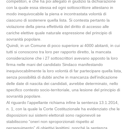
competitori, e che ha poi allegato in giudizio la dichiarazione
con la quale essa stessa ed ogni sottoscrittore attestano in
modo inequivocabile la piena e incontrastata volontà di
ciascuno di sostenere quella lista. Si contesta pertanto la
violazione della piena effettività del diritto di accesso alle
cariche elettive quale naturale espressione del principio di
sovranità popolare.
Quindi, in un Comune di poco superiore ai 4000 abitanti, in cui
tutti si conoscono tra loro per rapporto diretto, la mancata
considerazione che i 27 sottoscrittori avevano apposto la loro
firma nelle mani del candidato Sindaco manifestando
inequivocabilmente la loro volontà di far partecipare quella lista,
senza possibilità di dubbi anche in mancanza dell’indicazione
delle date di nascita dei candidati, avrebbe determinato, nello
specifico contesto socio-territoriale, una lesione del principio di
sovranità popolare.
Al riguardo l’appellante richiama infine la sentenza 13.1.2014,
n. 1, con la quale la Corte Costituzionale ha evidenziato che le
disposizioni sui sistemi elettorali sono ragionevoli se
stabiliscono “oneri non sproporzionati rispetto al
perseguimento” di obiettivi legittimi, nonché la sentenza