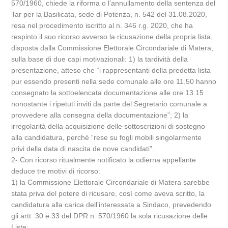
570/1960, chiede la riforma o l’annullamento della sentenza del
Tar per la Basilicata, sede di Potenza, n. 542 del 31.08.2020,
resa nel procedimento iscritto al n. 346 r.g. 2020, che ha
respinto il suo ricorso avverso la ricusazione della propria lista,
disposta dalla Commissione Elettorale Circondariale di Matera,
sulla base di due capi motivazionali: 1) la tardività della
presentazione, atteso che “i rappresentanti della predetta lista
pur essendo presenti nella sede comunale alle ore 11.50 hanno
consegnato la sottoelencata documentazione alle ore 13.15
nonostante i ripetuti inviti da parte del Segretario comunale a
provvedere alla consegna della documentazione”; 2) la
irregolarità della acquisizione delle sottoscrizioni di sostegno
alla candidatura, perché “rese su fogli mobili singolarmente
privi della data di nascita de nove candidati”.
2- Con ricorso ritualmente notificato la odierna appellante
deduce tre motivi di ricorso:
1) la Commissione Elettorale Circondariale di Matera sarebbe
stata priva del potere di ricusare, così come aveva scritto, la
candidatura alla carica dell’interessata a Sindaco, prevedendo
gli artt. 30 e 33 del DPR n. 570/1960 la sola ricusazione delle
Liste;