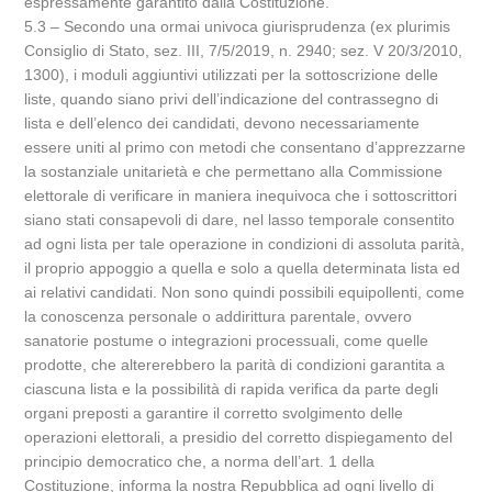
espressamente garantito dalla Costituzione.
5.3 – Secondo una ormai univoca giurisprudenza (ex plurimis
Consiglio di Stato, sez. III, 7/5/2019, n. 2940; sez. V 20/3/2010,
1300), i moduli aggiuntivi utilizzati per la sottoscrizione delle
liste, quando siano privi dell’indicazione del contrassegno di
lista e dell’elenco dei candidati, devono necessariamente
essere uniti al primo con metodi che consentano d’apprezzarne
la sostanziale unitarietà e che permettano alla Commissione
elettorale di verificare in maniera inequivoca che i sottoscrittori
siano stati consapevoli di dare, nel lasso temporale consentito
ad ogni lista per tale operazione in condizioni di assoluta parità,
il proprio appoggio a quella e solo a quella determinata lista ed
ai relativi candidati. Non sono quindi possibili equipollenti, come
la conoscenza personale o addirittura parentale, ovvero
sanatorie postume o integrazioni processuali, come quelle
prodotte, che altererebbero la parità di condizioni garantita a
ciascuna lista e la possibilità di rapida verifica da parte degli
organi preposti a garantire il corretto svolgimento delle
operazioni elettorali, a presidio del corretto dispiegamento del
principio democratico che, a norma dell’art. 1 della
Costituzione, informa la nostra Repubblica ad ogni livello di