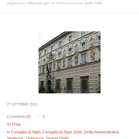
aggiuntivi utilizzati per la sottoscrizione delle liste
27 OTTOBRE 2020
Comments (
0
)
0
By
D'Isa
In
Consiglio di Stato
,
Consiglio di Stato 2020
,
Diritto Amministrativo
,
Sentenze - Ordinanze
,
Sezioni Diritto