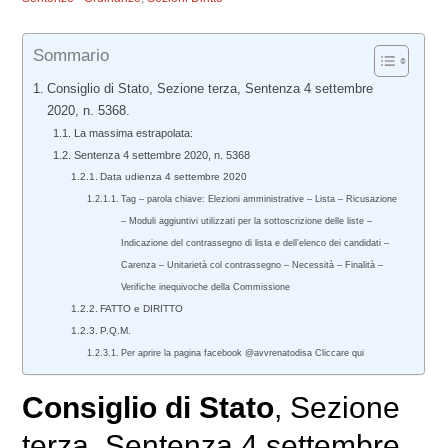
Sommario
Consiglio di Stato, Sezione terza, Sentenza 4 settembre
2020, n. 5368.
La massima estrapolata:
Sentenza 4 settembre 2020, n. 5368
Data udienza 4 settembre 2020
Tag – parola chiave: Elezioni amministrative – Lista – Ricusazione
– Moduli aggiuntivi utilizzati per la sottoscrizione delle liste –
Indicazione del contrassegno di lista e dell’elenco dei candidati –
Carenza – Unitarietà col contrassegno – Necessità – Finalità –
Verifiche inequivoche della Commissione
FATTO e DIRITTO
P.Q.M.
Per aprire la pagina facebook @avvrenatodisa Cliccare qui
Consiglio di Stato
, Sezione
terza, Sentenza 4 settembre