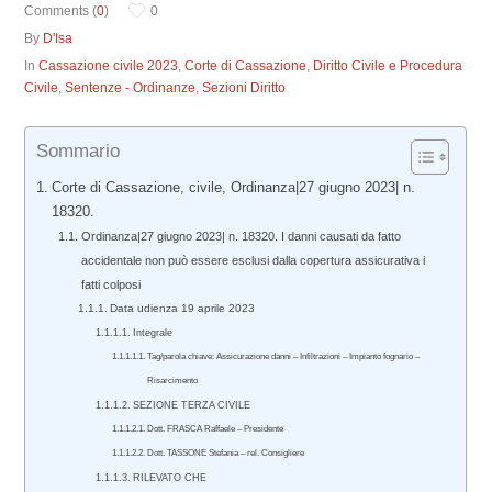
Comments (
0
)
0
By
D'Isa
In
Cassazione civile 2023
,
Corte di Cassazione
,
Diritto Civile e Procedura
Civile
,
Sentenze - Ordinanze
,
Sezioni Diritto
Sommario
Corte di Cassazione, civile, Ordinanza|27 giugno 2023| n.
18320.
Ordinanza|27 giugno 2023| n. 18320. I danni causati da fatto
accidentale non può essere esclusi dalla copertura assicurativa i
fatti colposi
Data udienza 19 aprile 2023
Integrale
Tag/parola chiave: Assicurazione danni – Infiltrazioni – Impianto fognario –
Risarcimento
SEZIONE TERZA CIVILE
Dott. FRASCA Raffaele – Presidente
Dott. TASSONE Stefania – rel. Consigliere
RILEVATO CHE