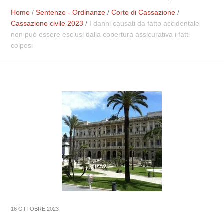
Home
/
Sentenze - Ordinanze
/
Corte di Cassazione
/
Cassazione civile 2023
/
I danni causati da fatto accidentale
non può essere esclusi dalla copertura assicurativa i fatti
colposi
16 OTTOBRE 2023