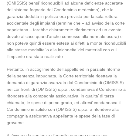
(OMISSIS) bensi’ riconducibili ad alcune deficienze accertate
del sistema fognario del Condominio medesimo), che la
garanzia dedotta in polizza era prevista per la sola rottura
accidentale degli impianti (termine che – ad avviso della corte
napoletana – farebbe chiaramente riferimento ad un evento
dovuto al caso quand’anche connesso alla normale usura) e
non poteva quindi essere estesa ai difetti a monte riconducibili
alle stesse modalita’ o alla inidoneita’ dei materiali con cui
l’impianto era stato realizzato.
Pertanto, in accoglimento dell’appello ed in parziale riforma
della sentenza impugnata, la Corte territoriale rigettava la
domanda di garanzia avanzata dal Condominio di (OMISSIS)
nei confronti di (OMISSIS) s.p.a., condannava il Condominio a
rifondere alla compagnia assicurativa, in qualita’ di terza
chiamata, le spese di primo grado, ed altresi’ condannava il
Condominio in solido con (OMISSIS) s.p.a. a rifondere alla
compagnia assicurativa appellante le spese della fase di
gravame.
4. Avverso la sentenza d’appello propone ricorso per