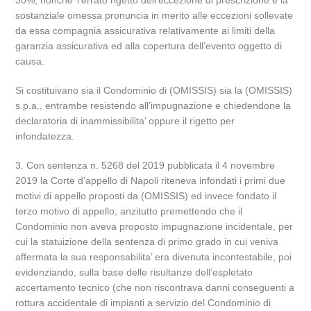
30%, nonche’ l’errato rigetto dell’eccezione di prescrizione e la
sostanziale omessa pronuncia in merito alle eccezioni sollevate
da essa compagnia assicurativa relativamente ai limiti della
garanzia assicurativa ed alla copertura dell’evento oggetto di
causa.
Si costituivano sia il Condominio di (OMISSIS) sia la (OMISSIS)
s.p.a., entrambe resistendo all’impugnazione e chiedendone la
declaratoria di inammissibilita’ oppure il rigetto per
infondatezza.
3. Con sentenza n. 5268 del 2019 pubblicata il 4 novembre
2019 la Corte d’appello di Napoli riteneva infondati i primi due
motivi di appello proposti da (OMISSIS) ed invece fondato il
terzo motivo di appello, anzitutto premettendo che il
Condominio non aveva proposto impugnazione incidentale, per
cui la statuizione della sentenza di primo grado in cui veniva
affermata la sua responsabilita’ era divenuta incontestabile, poi
evidenziando, sulla base delle risultanze dell’espletato
accertamento tecnico (che non riscontrava danni conseguenti a
rottura accidentale di impianti a servizio del Condominio di