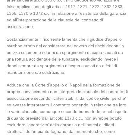
ai sensi dell’articolo 360 c.p.c., n. 3 deducendo violazione e
falsa applicazione degli articoli 1917, 1321, 1322, 1362 1363,
1366, 1370 e 1372 c.c. in relazione all’esistenza della garanzia
ed all’interpretazione delle clausole del contratto di
assicurazione.
Sostanzialmente il ricorrente lamenta che il giudice d’appello
avrebbe errato nel considerare nel novero dei rischi dedotti in
polizza solamente i danni da spargimento d’acqua causati da
una rottura accidentale delle tubature, escludendo invece i
danni sempre da spargimento d’acqua causati da difetti di
manutenzione e/o costruzione.
Adduce che la Corte d’appello di Napoli nella formazione del
proprio convincimento non interpreta le clausole del contratto di
assicurazione secondo i criteri stabiliti dal codice civile, perche’
se avesse interpretato il contratto ponendo in relazione tra loro
le varie clausole, comunque secondo buona fede, e nel rispetto
di quanto previsto dall’articolo 1370 c.c., non avrebbe potuto
escludere l’operativita’ della garanzia nell’ipotesi di difetti
strutturali dell’impianto fognario, dal momento che, come