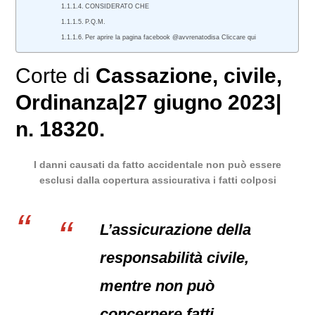
CONSIDERATO CHE
P.Q.M.
Per aprire la pagina facebook @avvrenatodisa Cliccare qui
Corte di
Cassazione
,
civile
,
Ordinanza
|
27 giugno 2023
|
n. 18320.
I danni causati da fatto accidentale non può essere
esclusi dalla copertura assicurativa i fatti colposi
L’assicurazione della
responsabilità civile,
mentre non può
concernere fatti