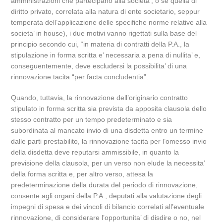
amministrazioni che partecipano alla societa’, o se quella di
diritto privato, correlata alla natura di ente societario, seppur
temperata dell’applicazione delle specifiche norme relative alla
societa’ in house), i due motivi vanno rigettati sulla base del
principio secondo cui, “in materia di contratti della P.A., la
stipulazione in forma scritta e’ necessaria a pena di nullita’ e,
conseguentemente, deve escludersi la possibilita’ di una
rinnovazione tacita “per facta concludentia”.
Quando, tuttavia, la rinnovazione dell’originario contratto
stipulato in forma scritta sia prevista da apposita clausola dello
stesso contratto per un tempo predeterminato e sia
subordinata al mancato invio di una disdetta entro un termine
dalle parti prestabilito, la rinnovazione tacita per l’omesso invio
della disdetta deve reputarsi ammissibile, in quanto la
previsione della clausola, per un verso non elude la necessita’
della forma scritta e, per altro verso, attesa la
predeterminazione della durata del periodo di rinnovazione,
consente agli organi della P.A., deputati alla valutazione degli
impegni di spesa e dei vincoli di bilancio correlati all’eventuale
rinnovazione, di considerare l’opportunita’ di disdire o no, nel