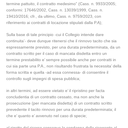
termine pattuito, il contratto medesimo” (Cass. n. 9933/2005;
conformi: 17646/2002, Cass. n. 13039/1999, Cass. n.
19410/2016; cfr., da ultimo, Cass. n. 9759/2023, con
riferimento ai contratti di locazione stipulati dalla P.A);
Sulla base di tale principio -cui il Collegio intende dare
continuita’- deve dunque ritenersi che il rinnovo tacito che sia
espressamente previsto, per una durata predeterminata, da un
contratto scritto per il caso di mancata disdetta entro un
termine prestabilito e’ sempre possibile anche per contratti in
cui sia parte una P.A., non risultando frustrata la necessita’ della
forma scritta e quella -ad essa connessa- di consentire il
controllo sugli impegni di spesa pubblica;
in altri termini, ad essere vietato e’ il ripristino per facta
concludentia di un contratto cessato, ma non anche la
prosecuzione (per mancata disdetta) di un contratto scritto
prevedente il tacito rinnovo per una durata predeterminata; il
che e’ quanto e’ avvenuto nel caso di specie;
al rigetto del ricorso consegue la condanna della ricorrente al