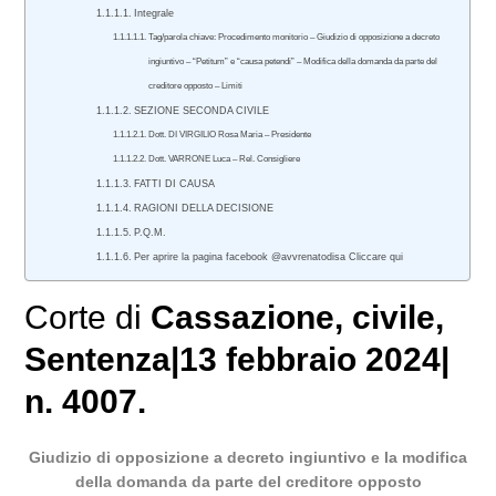
Integrale
Tag/parola chiave: Procedimento monitorio – Giudizio di opposizione a decreto
ingiuntivo – “Petitum” e “causa petendi” – Modifica della domanda da parte del
creditore opposto – Limiti
SEZIONE SECONDA CIVILE
Dott. DI VIRGILIO Rosa Maria – Presidente
Dott. VARRONE Luca – Rel. Consigliere
FATTI DI CAUSA
RAGIONI DELLA DECISIONE
P.Q.M.
Per aprire la pagina facebook @avvrenatodisa Cliccare qui
Corte di
Cassazione
,
civile
,
Sentenza|13 febbraio 2024|
n. 4007.
Giudizio di opposizione a decreto ingiuntivo e la modifica
della domanda da parte del creditore opposto