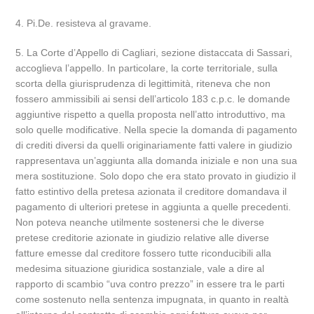
4. Pi.De. resisteva al gravame.
5. La Corte d’Appello di Cagliari, sezione distaccata di Sassari,
accoglieva l’appello. In particolare, la corte territoriale, sulla
scorta della giurisprudenza di legittimità, riteneva che non
fossero ammissibili ai sensi dell’articolo 183 c.p.c. le domande
aggiuntive rispetto a quella proposta nell’atto introduttivo, ma
solo quelle modificative. Nella specie la domanda di pagamento
di crediti diversi da quelli originariamente fatti valere in giudizio
rappresentava un’aggiunta alla domanda iniziale e non una sua
mera sostituzione. Solo dopo che era stato provato in giudizio il
fatto estintivo della pretesa azionata il creditore domandava il
pagamento di ulteriori pretese in aggiunta a quelle precedenti.
Non poteva neanche utilmente sostenersi che le diverse
pretese creditorie azionate in giudizio relative alle diverse
fatture emesse dal creditore fossero tutte riconducibili alla
medesima situazione giuridica sostanziale, vale a dire al
rapporto di scambio “uva contro prezzo” in essere tra le parti
come sostenuto nella sentenza impugnata, in quanto in realtà