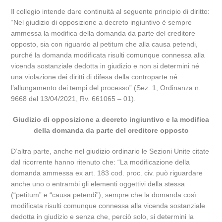
Il collegio intende dare continuità al seguente principio di diritto:
“Nel giudizio di opposizione a decreto ingiuntivo è sempre
ammessa la modifica della domanda da parte del creditore
opposto, sia con riguardo al petitum che alla causa petendi,
purché la domanda modificata risulti comunque connessa alla
vicenda sostanziale dedotta in giudizio e non si determini né
una violazione dei diritti di difesa della controparte né
l’allungamento dei tempi del processo” (Sez. 1, Ordinanza n.
9668 del 13/04/2021, Rv. 661065 – 01).
Giudizio di opposizione a decreto ingiuntivo e la modifica
della domanda da parte del creditore opposto
D’altra parte, anche nel giudizio ordinario le Sezioni Unite citate
dal ricorrente hanno ritenuto che: “La modificazione della
domanda ammessa ex art. 183 cod. proc. civ. può riguardare
anche uno o entrambi gli elementi oggettivi della stessa
(“petitum” e “causa petendi”), sempre che la domanda così
modificata risulti comunque connessa alla vicenda sostanziale
dedotta in giudizio e senza che, perciò solo, si determini la