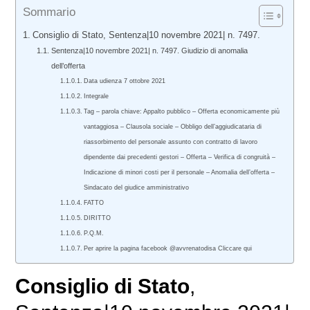
Sommario
Consiglio di Stato, Sentenza|10 novembre 2021| n. 7497.
Sentenza|10 novembre 2021| n. 7497. Giudizio di anomalia
dell’offerta
Data udienza 7 ottobre 2021
Integrale
Tag – parola chiave: Appalto pubblico – Offerta economicamente più
vantaggiosa – Clausola sociale – Obbligo dell’aggiudicataria di
riassorbimento del personale assunto con contratto di lavoro
dipendente dai precedenti gestori – Offerta – Verifica di congruità –
Indicazione di minori costi per il personale – Anomalia dell’offerta –
Sindacato del giudice amministrativo
FATTO
DIRITTO
P.Q.M.
Per aprire la pagina facebook @avvrenatodisa Cliccare qui
Consiglio di Stato
,