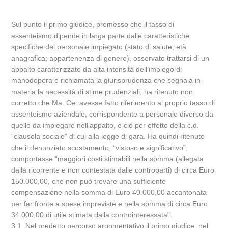
Sul punto il primo giudice, premesso che il tasso di
assenteismo dipende in larga parte dalle caratteristiche
specifiche del personale impiegato (stato di salute; età
anagrafica; appartenenza di genere), osservato trattarsi di un
appalto caratterizzato da alta intensità dell’impiego di
manodopera e richiamata la giurisprudenza che segnala in
materia la necessità di stime prudenziali, ha ritenuto non
corretto che Ma. Ce. avesse fatto riferimento al proprio tasso di
assenteismo aziendale, corrispondente a personale diverso da
quello da impiegare nell’appalto, e ciò per effetto della c.d.
“clausola sociale” di cui alla legge di gara. Ha quindi ritenuto
che il denunziato scostamento, “vistoso e significativo”,
comportasse “maggiori costi stimabili nella somma (allegata
dalla ricorrente e non contestata dalle controparti) di circa Euro
150.000,00, che non può trovare una sufficiente
compensazione nella somma di Euro 40.000,00 accantonata
per far fronte a spese impreviste e nella somma di circa Euro
34.000,00 di utile stimata dalla controinteressata”.
3.1. Nel predetto percorso argomentativo il primo giudice, nel