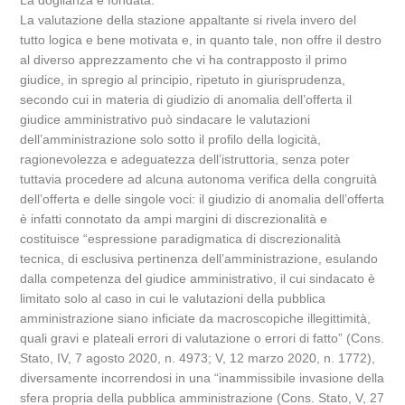
La doglianza è fondata.
La valutazione della stazione appaltante si rivela invero del
tutto logica e bene motivata e, in quanto tale, non offre il destro
al diverso apprezzamento che vi ha contrapposto il primo
giudice, in spregio al principio, ripetuto in giurisprudenza,
secondo cui in materia di giudizio di anomalia dell’offerta il
giudice amministrativo può sindacare le valutazioni
dell’amministrazione solo sotto il profilo della logicità,
ragionevolezza e adeguatezza dell’istruttoria, senza poter
tuttavia procedere ad alcuna autonoma verifica della congruità
dell’offerta e delle singole voci: il giudizio di anomalia dell’offerta
è infatti connotato da ampi margini di discrezionalità e
costituisce “espressione paradigmatica di discrezionalità
tecnica, di esclusiva pertinenza dell’amministrazione, esulando
dalla competenza del giudice amministrativo, il cui sindacato è
limitato solo al caso in cui le valutazioni della pubblica
amministrazione siano inficiate da macroscopiche illegittimità,
quali gravi e plateali errori di valutazione o errori di fatto” (Cons.
Stato, IV, 7 agosto 2020, n. 4973; V, 12 marzo 2020, n. 1772),
diversamente incorrendosi in una “inammissibile invasione della
sfera propria della pubblica amministrazione (Cons. Stato, V, 27