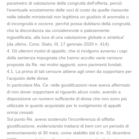
parametro di valutazione della congruità dell’offerta, perciò
l’eventuale scostamento delle voci di costo da quelle riassunte
nelle tabelle ministeriali non legittima un giudizio di anomalia o
di incongruità e occorre, perché possa dubitarsi della congruità,
che la discordanza sia considerevole e palesemente
ingiustificata, alla luce di una valutazione globale e sintetica”
(da ultimo, Cons. Stato, III, 17 gennaio 2020 n. 414).
4. Gli ulteriori motivi di appello, che si rivolgono avverso i capi
della sentenza impugnata che hanno accolto varie censure
proposte da Re. nei motivi aggiunti, sono parimenti fondati.
4.1. La prima di tali censure attiene agli oneri da sopportare per
l’acquisto delle divise.
In particolare Ma. Ce. nelle giustificazioni rese aveva affermato
di non dover sopportare al riguardo alcun costo, avendo a
disposizione un numero sufficiente di divise che non sono più
utilizzate in quanto acquistate per lo svolgimento di appalti
ormai cessati.
Sul punto Re. aveva sostenuto l’inconferenza di siffatta
giustificazione, evidenziando trattarsi di beni con un periodo di
ammortamento di 30 mesi, come stabilito dal d.m. 31 dicembre