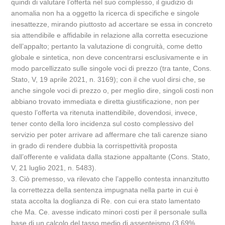
quindi di valutare l’offerta nel suo complesso, il giudizio di
anomalia non ha a oggetto la ricerca di specifiche e singole
inesattezze, mirando piuttosto ad accertare se essa in concreto
sia attendibile e affidabile in relazione alla corretta esecuzione
dell’appalto; pertanto la valutazione di congruità, come detto
globale e sintetica, non deve concentrarsi esclusivamente e in
modo parcellizzato sulle singole voci di prezzo (tra tante, Cons.
Stato, V, 19 aprile 2021, n. 3169); con il che vuol dirsi che, se
anche singole voci di prezzo o, per meglio dire, singoli costi non
abbiano trovato immediata e diretta giustificazione, non per
questo l’offerta va ritenuta inattendibile, dovendosi, invece,
tener conto della loro incidenza sul costo complessivo del
servizio per poter arrivare ad affermare che tali carenze siano
in grado di rendere dubbia la corrispettività proposta
dall’offerente e validata dalla stazione appaltante (Cons. Stato,
V, 21 luglio 2021, n. 5483).
3. Ciò premesso, va rilevato che l’appello contesta innanzitutto
la correttezza della sentenza impugnata nella parte in cui è
stata accolta la doglianza di Re. con cui era stato lamentato
che Ma. Ce. avesse indicato minori costi per il personale sulla
base di un calcolo del tasso medio di assenteismo (3.69%