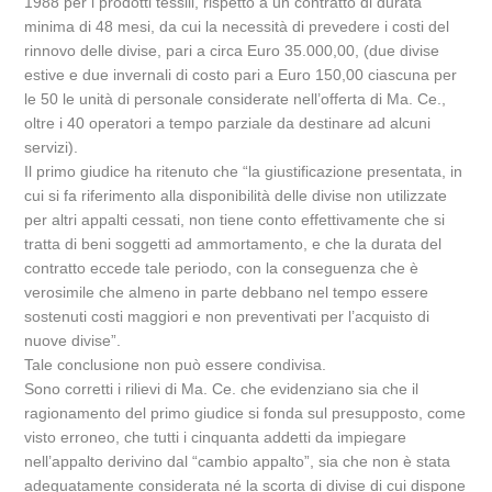
1988 per i prodotti tessili, rispetto a un contratto di durata
minima di 48 mesi, da cui la necessità di prevedere i costi del
rinnovo delle divise, pari a circa Euro 35.000,00, (due divise
estive e due invernali di costo pari a Euro 150,00 ciascuna per
le 50 le unità di personale considerate nell’offerta di Ma. Ce.,
oltre i 40 operatori a tempo parziale da destinare ad alcuni
servizi).
Il primo giudice ha ritenuto che “la giustificazione presentata, in
cui si fa riferimento alla disponibilità delle divise non utilizzate
per altri appalti cessati, non tiene conto effettivamente che si
tratta di beni soggetti ad ammortamento, e che la durata del
contratto eccede tale periodo, con la conseguenza che è
verosimile che almeno in parte debbano nel tempo essere
sostenuti costi maggiori e non preventivati per l’acquisto di
nuove divise”.
Tale conclusione non può essere condivisa.
Sono corretti i rilievi di Ma. Ce. che evidenziano sia che il
ragionamento del primo giudice si fonda sul presupposto, come
visto erroneo, che tutti i cinquanta addetti da impiegare
nell’appalto derivino dal “cambio appalto”, sia che non è stata
adeguatamente considerata né la scorta di divise di cui dispone