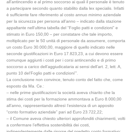
all’antincendio e al primo soccorso ai quali il personale è tenuto
a partecipare secondo quanto stabilito dalla lex specialis. Infatti
è sufficiente fare riferimento al costo annuo minimo aziendale
per la sicurezza per persona all’anno – indicato dalla stazione
appaltante nell’ultima tabella del “Foglio patti e condizioni” e
stimato in Euro 150,00 – per constatare che tale importo,
moltiplicato per le 50 unità di personale da assumere, comporta
un costo Euro 30.000,00, maggiore di quello indicato nelle
seconde giustificazioni in Euro 17.823,23, a cui devono essere
comunque aggiunti i costi per i corsi antincendio e di primo
soccorso a carico dell’aggiudicataria ai sensi dell’art. 2, lett. A,
punto 10 del’Foglio patti e condizioni'”.
La conclusione non convince, tenuto conto del fatto che, come
esposto da Ma. Ce.:
– nelle prime giustificazioni la società aveva chiarito che la
stima dei costi per la formazione ammontava a Euro 8.000,00
all’anno, rappresentando altresì l’esistenza di un apposito
“conto formativo aziendale” pari ad Euro 23.722,22;
– il Comune aveva chiesto ulteriori approfonditi chiarimenti, volti
a confermare l’effettiva sostenibilità dei costi,
indipendentemente dalle risorse del predetto conto formativo;