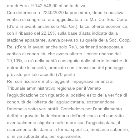
era di Euro. 9.142.546,00 al netto di Iva.
Con determina n. 2240/2020 la procedura, dopo la positiva
verifica di congruità, era aggiudicata a Le Ma. Ce. Soc. Coop.
(d’ora in avanti anche solo Ma. Ce.), la cui offerta economica,
con il ribasso del 22.19% sulla base d’asta indicata dalla
stazione appaltante, aveva prevalso su quella della Soc. Coop.
Re. (d’ora in avanti anche solo Re.), parimenti sottoposta a
verifica di congruità, che aveva offerto il minor ribasso del
19,10%, e ciò nella parità conseguita dalle offerte tecniche di
entrambe le società, premiate con il massimo del punteggio
previsto per tale aspetto (70 punti).
Re. con ricorso e motivi aggiunti impugnava innanzi al
Tribunale amministrativo regionale per il Veneto
l’aggiudicazione con riguardo al positivo esito della verifica di
congruità dell’offerta dell’aggiudicataria, sostenendone
l’anomalia sotto vari profili. Concludeva per l’annullamento
dell’atto gravato, la declaratoria dell’inefficacia del contratto
eventualmente stipulato nelle more con l’aggiudicataria, il
risarcimento del danno in forma specifica, mediante subentro,
o, in via subordinata, per equivalente.