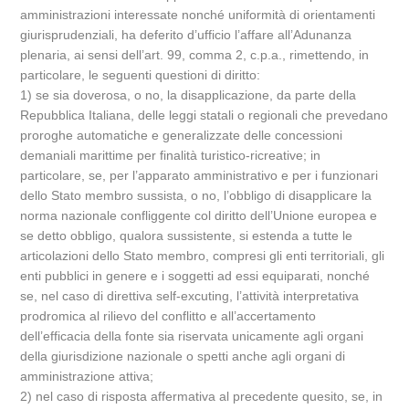
amministrazioni interessate nonché uniformità di orientamenti
giurisprudenziali, ha deferito d’ufficio l’affare all’Adunanza
plenaria, ai sensi dell’art. 99, comma 2, c.p.a., rimettendo, in
particolare, le seguenti questioni di diritto:
1) se sia doverosa, o no, la disapplicazione, da parte della
Repubblica Italiana, delle leggi statali o regionali che prevedano
proroghe automatiche e generalizzate delle concessioni
demaniali marittime per finalità turistico-ricreative; in
particolare, se, per l’apparato amministrativo e per i funzionari
dello Stato membro sussista, o no, l’obbligo di disapplicare la
norma nazionale confliggente col diritto dell’Unione europea e
se detto obbligo, qualora sussistente, si estenda a tutte le
articolazioni dello Stato membro, compresi gli enti territoriali, gli
enti pubblici in genere e i soggetti ad essi equiparati, nonché
se, nel caso di direttiva self-excuting, l’attività interpretativa
prodromica al rilievo del conflitto e all’accertamento
dell’efficacia della fonte sia riservata unicamente agli organi
della giurisdizione nazionale o spetti anche agli organi di
amministrazione attiva;
2) nel caso di risposta affermativa al precedente quesito, se, in