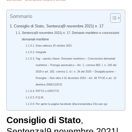
Sommario
Consiglio di Stato, Sentenza|9 novembre 2021| n. 17.
Sentenza|9 novembre 2021| n. 17. Demanio marittimo e concessioni
demaniali marittime
Data udienza 20 ottobre 2021
Integrale
Tag – parola chiave: Demanio marittimo – Concessioni demaniali
marittime – Proroga automatica – Art. 1, comma 683, l. n. 145 del
2018 e art. 182, comma 2, d.l. n. 34 del 2020 – Disapplicazione –
Proroghe – Non oltre il 31 dicembre 2023 – Art. 49 TFUE e art. 12
direttiva 2006/123/CE
FATTO e DIRITTO
P.Q.M.
Per aprire la pagina facebook @avvrenatodisa Cliccare qui
Consiglio di Stato
,
Sentenza|9 novembre 2021|