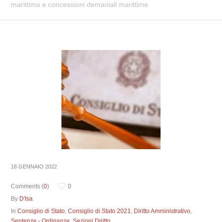
marittimo e concessioni demaniali marittime
18 GENNAIO 2022
Comments (
0
)
0
By
D'Isa
In
Consiglio di Stato
,
Consiglio di Stato 2021
,
Diritto Amministrativo
,
Sentenze - Ordinanze
,
Sezioni Diritto