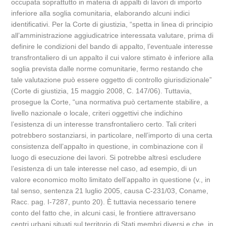
occupata soprattutto in materia di appalti di lavori di importo
inferiore alla soglia comunitaria, elaborando alcuni indici
identificativi. Per la Corte di giustizia, “spetta in linea di principio
all’amministrazione aggiudicatrice interessata valutare, prima di
definire le condizioni del bando di appalto, l’eventuale interesse
transfrontaliero di un appalto il cui valore stimato è inferiore alla
soglia prevista dalle norme comunitarie, fermo restando che
tale valutazione può essere oggetto di controllo giurisdizionale”
(Corte di giustizia, 15 maggio 2008, C. 147/06). Tuttavia,
prosegue la Corte, “una normativa può certamente stabilire, a
livello nazionale o locale, criteri oggettivi che indichino
l’esistenza di un interesse transfrontaliero certo. Tali criteri
potrebbero sostanziarsi, in particolare, nell’importo di una certa
consistenza dell’appalto in questione, in combinazione con il
luogo di esecuzione dei lavori. Si potrebbe altresì escludere
l’esistenza di un tale interesse nel caso, ad esempio, di un
valore economico molto limitato dell’appalto in questione (v., in
tal senso, sentenza 21 luglio 2005, causa C-231/03, Coname,
Racc. pag. I-7287, punto 20). È tuttavia necessario tenere
conto del fatto che, in alcuni casi, le frontiere attraversano
centri urbani situati sul territorio di Stati membri diversi e che, in