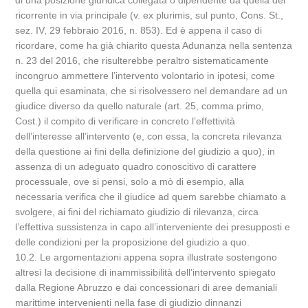
di una posizione giuridica collegata o dipendente da quella del
ricorrente in via principale (v. ex plurimis, sul punto, Cons. St.,
sez. IV, 29 febbraio 2016, n. 853). Ed è appena il caso di
ricordare, come ha già chiarito questa Adunanza nella sentenza
n. 23 del 2016, che risulterebbe peraltro sistematicamente
incongruo ammettere l’intervento volontario in ipotesi, come
quella qui esaminata, che si risolvessero nel demandare ad un
giudice diverso da quello naturale (art. 25, comma primo,
Cost.) il compito di verificare in concreto l’effettività
dell’interesse all’intervento (e, con essa, la concreta rilevanza
della questione ai fini della definizione del giudizio a quo), in
assenza di un adeguato quadro conoscitivo di carattere
processuale, ove si pensi, solo a mò di esempio, alla
necessaria verifica che il giudice ad quem sarebbe chiamato a
svolgere, ai fini del richiamato giudizio di rilevanza, circa
l’effettiva sussistenza in capo all’interveniente dei presupposti e
delle condizioni per la proposizione del giudizio a quo.
10.2. Le argomentazioni appena sopra illustrate sostengono
altresì la decisione di inammissibilità dell’intervento spiegato
dalla Regione Abruzzo e dai concessionari di aree demaniali
marittime intervenienti nella fase di giudizio dinnanzi