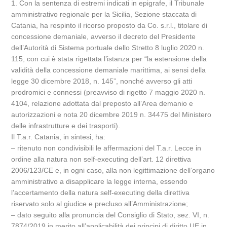
1. Con la sentenza di estremi indicati in epigrafe, il Tribunale
amministrativo regionale per la Sicilia, Sezione staccata di
Catania, ha respinto il ricorso proposto da Co. s.r.l., titolare di
concessione demaniale, avverso il decreto del Presidente
dell’Autorità di Sistema portuale dello Stretto 8 luglio 2020 n.
115, con cui è stata rigettata l’istanza per “la estensione della
validità della concessione demaniale marittima, ai sensi della
legge 30 dicembre 2018, n. 145”, nonché avverso gli atti
prodromici e connessi (preavviso di rigetto 7 maggio 2020 n.
4104, relazione adottata dal preposto all’Area demanio e
autorizzazioni e nota 20 dicembre 2019 n. 34475 del Ministero
delle infrastrutture e dei trasporti).
Il T.a.r. Catania, in sintesi, ha:
– ritenuto non condivisibili le affermazioni del T.a.r. Lecce in
ordine alla natura non self-executing dell’art. 12 direttiva
2006/123/CE e, in ogni caso, alla non legittimazione dell’organo
amministrativo a disapplicare la legge interna, essendo
l’accertamento della natura self-executing della direttiva
riservato solo al giudice e precluso all’Amministrazione;
– dato seguito alla pronuncia del Consiglio di Stato, sez. VI, n.
7874/2019 in merito all’applicabilità dei principi di diritto UE in