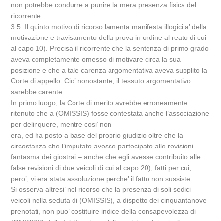
non potrebbe condurre a punire la mera presenza fisica del
ricorrente.
3.5. Il quinto motivo di ricorso lamenta manifesta illogicita’ della
motivazione e travisamento della prova in ordine al reato di cui
al capo 10). Precisa il ricorrente che la sentenza di primo grado
aveva completamente omesso di motivare circa la sua
posizione e che a tale carenza argomentativa aveva supplito la
Corte di appello. Cio’ nonostante, il tessuto argomentativo
sarebbe carente.
In primo luogo, la Corte di merito avrebbe erroneamente
ritenuto che a (OMISSIS) fosse contestata anche l’associazione
per delinquere, mentre cosi’ non
era, ed ha posto a base del proprio giudizio oltre che la
circostanza che l’imputato avesse partecipato alle revisioni
fantasma dei giostrai – anche che egli avesse contribuito alle
false revisioni di due veicoli di cui al capo 20), fatti per cui,
pero’, vi era stata assoluzione perche’ il fatto non sussiste.
Si osserva altresi’ nel ricorso che la presenza di soli sedici
veicoli nella seduta di (OMISSIS), a dispetto dei cinquantanove
prenotati, non puo’ costituire indice della consapevolezza di