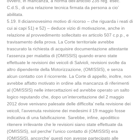
ovvero, in mancanza, a norma dell’articolo 235 reg. esec.
C.d.S., di una relazione tecnica firmata da persona a cio’
abilitata.
5.19. Il diciannovesimo motivo di ricorso – che riguarda i reati di
cui ai capi 51) e 52) – deduce vizio di motivazione, anche in
relazione al provvedimento sollecitato ex articolo 507 c.p.p., e
travisamento della prova. La Corte territoriale avrebbe
trascurato la richiesta di acquisire documentazione attestante
l’assenza per malattia di (OMISSIS) quando erano state
effettuate le revisioni dei veicoli di Salvioli, revisioni svolte da
altro dipendente della Motorizzazione, (OMISSIS), e senza
alcun contatto con il ricorrente. La Corte di appello, inoltre, non
avrebbe affatto motivato in ordine alla mancanza di riferimenti
al (OMISSIS) nelle intercettazioni ed avrebbe operato un salto
logico reputando che, dopo un’intercettazione del 2 maggio
2012 dove venivano palesate delle difficolta’ nella revisione dei
veicoli, l’avvenuta revisione dei medesimi il 19 maggio fosse
indicativa di una falsificazione. Sarebbe, infine, apodittico
ritenere irrilevante che le revisioni siano state effettuate da
(OMISSIS), sol perche’ l’unico contatto di (OMISSIS) era
(OMISSIS), ancorche’ questi non avesse partecipato alle