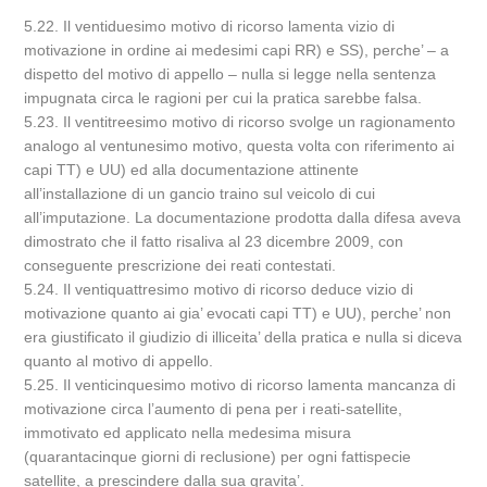
5.22. Il ventiduesimo motivo di ricorso lamenta vizio di
motivazione in ordine ai medesimi capi RR) e SS), perche’ – a
dispetto del motivo di appello – nulla si legge nella sentenza
impugnata circa le ragioni per cui la pratica sarebbe falsa.
5.23. Il ventitreesimo motivo di ricorso svolge un ragionamento
analogo al ventunesimo motivo, questa volta con riferimento ai
capi TT) e UU) ed alla documentazione attinente
all’installazione di un gancio traino sul veicolo di cui
all’imputazione. La documentazione prodotta dalla difesa aveva
dimostrato che il fatto risaliva al 23 dicembre 2009, con
conseguente prescrizione dei reati contestati.
5.24. Il ventiquattresimo motivo di ricorso deduce vizio di
motivazione quanto ai gia’ evocati capi TT) e UU), perche’ non
era giustificato il giudizio di illiceita’ della pratica e nulla si diceva
quanto al motivo di appello.
5.25. Il venticinquesimo motivo di ricorso lamenta mancanza di
motivazione circa l’aumento di pena per i reati-satellite,
immotivato ed applicato nella medesima misura
(quarantacinque giorni di reclusione) per ogni fattispecie
satellite, a prescindere dalla sua gravita’.