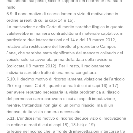
mai andato sul posto, sicche’ l’apporto del ricorrente era stato
nullo.
5.9. Il nono motivo di ricorso lamenta vizio di motivazione in
ordine ai reati di cui ai capi 14 e 15).
La motivazione della Corte di merito sarebbe illogica in quanto
valuterebbe in maniera contraddittoria il materiale captativo, in
particolare due intercettazioni del 14 e del 19 marzo 2012,
relative alla restituzione del libretto al proprietario Campos
Jane, che sarebbe stata significativa del mancato collaudo del
veicolo solo se avvenuta prima della data della revisione
(collocata il 9 marzo 2012). Per il resto, il ragionamento
indiziario sarebbe frutto di una mera congettura.
5.10. Il decimo motivo di ricorso lamenta violazione dell’articolo
257 reg. esec. C.d.S., quanto ai reati di cui ai capi 16) e 17),
per avere reputato necessaria la visita prodromica al rilascio
del permesso carro-carovana di cui ai capi di imputazione,
mentre, trattandosi non gia’ di un primo rilascio, ma di un
rinnovo, detta visita non era necessaria.
5.11. L’undicesimo motivo di ricorso deduce vizio di motivazione
in ordine ai reati di cui ai capi 18), 18-bis) e 19).
Si legge nel ricorso che, a fronte di intercettazioni intercorse tra