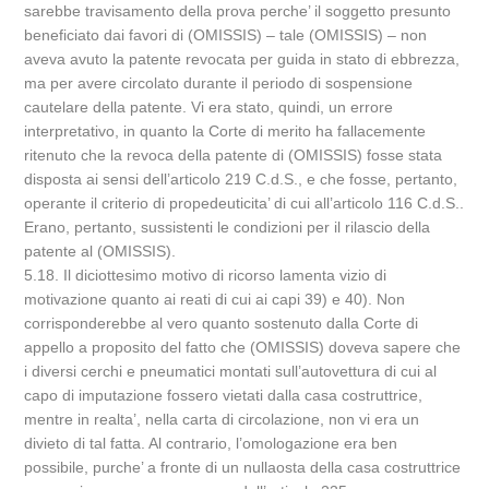
sarebbe travisamento della prova perche’ il soggetto presunto
beneficiato dai favori di (OMISSIS) – tale (OMISSIS) – non
aveva avuto la patente revocata per guida in stato di ebbrezza,
ma per avere circolato durante il periodo di sospensione
cautelare della patente. Vi era stato, quindi, un errore
interpretativo, in quanto la Corte di merito ha fallacemente
ritenuto che la revoca della patente di (OMISSIS) fosse stata
disposta ai sensi dell’articolo 219 C.d.S., e che fosse, pertanto,
operante il criterio di propedeuticita’ di cui all’articolo 116 C.d.S..
Erano, pertanto, sussistenti le condizioni per il rilascio della
patente al (OMISSIS).
5.18. Il diciottesimo motivo di ricorso lamenta vizio di
motivazione quanto ai reati di cui ai capi 39) e 40). Non
corrisponderebbe al vero quanto sostenuto dalla Corte di
appello a proposito del fatto che (OMISSIS) doveva sapere che
i diversi cerchi e pneumatici montati sull’autovettura di cui al
capo di imputazione fossero vietati dalla casa costruttrice,
mentre in realta’, nella carta di circolazione, non vi era un
divieto di tal fatta. Al contrario, l’omologazione era ben
possibile, purche’ a fronte di un nullaosta della casa costruttrice