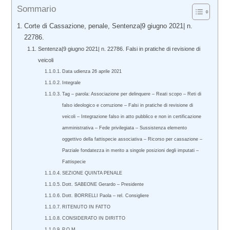
Sommario
Corte di Cassazione, penale, Sentenza|9 giugno 2021| n.
22786.
Sentenza|9 giugno 2021| n. 22786. Falsi in pratiche di revisione di
veicoli
Data udienza 26 aprile 2021
Integrale
Tag – parola: Associazione per delinquere – Reati scopo – Reti di
falso ideologico e corruzione – Falsi in pratiche di revisione di
veicoli – Integrazione falso in atto pubblico e non in certificazione
amministrativa – Fede privilegiata – Sussistenza elemento
oggettivo della fattispecie associativa – Ricorso per cassazione –
Parziale fondatezza in merito a singole posizioni degli imputati –
Fattispecie
SEZIONE QUINTA PENALE
Dott. SABEONE Gerardo – Presidente
Dott. BORRELLI Paola – rel. Consigliere
RITENUTO IN FATTO
CONSIDERATO IN DIRITTO
P.Q.M.