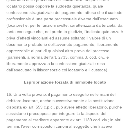
locatario possa opporre la suddetta quietanza, quale
confessione stragiudiziale del pagamento, atteso che il custode
professionale è una parte processuale diversa dall’esecutato
(locatore) e, per le funzioni svolte, caratterizzata da terzietà: da
tanto consegue che, nel predetto giudizio, l’indicata quietanza è
priva d’effetti vincolanti ed assume soltanto il valore di un
documento probatorio dell’avvenuto pagamento, liberamente
apprezzabile al pari di qualsiasi altra prova del processo
(parimenti, a norma dell’art. 2733, comma 3, cod. civ., è
liberamente apprezzata la confessione giudiziale resa
dall’esecutato in litisconsorzio col locatario e il custode).
Espropriazione forzata di immobile locato
16. Una volta provato, il pagamento eseguito nelle mani del
debitore-locatore, anche successivamente alla sostituzione
disposta ex art. 559 c.p.c., può avere effetto liberatorio, purché
sussistano i presupposti per integrare la fattispecie del
pagamento al creditore apparente ex art. 1189 cod. civ.; in altri
termini, l’aver corrisposto i canoni al soggetto che li aveva