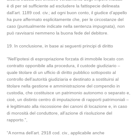
è di per sé sufficiente ad escludere la fattispecie delineata
dall’art. 1189 cod. civ.; ad ogni buon conto, il giudice d’appello
ha pure affermato esplicitamente che, per le circostanze del
caso (puntualmente indicate nella sentenza impugnata), non
può ravvisarsi nemmeno la buona fede del debitore.
19. In conclusione, in base ai seguenti principi di diritto
“Nell’ipotesi di espropriazione forzata di immobile locato con
contratto opponibile alla procedura, il custode giudiziario –
quale titolare di un ufficio di diritto pubblico sottoposto al
controllo dell’autorità giudiziaria e destinato a sostituirsi al
titolare nella gestione e amministrazione del compendio in
custodia, che costituisce un patrimonio autonomo o separato e,
cioè, un distinto centro di imputazione di rapporti patrimoniali –
è legittimato alla riscossione dei canoni di locazione e, in caso
di morosità del conduttore, all’azione di risoluzione del
rapporto.”,
“A norma dell’art. 2918 cod. civ., applicabile anche