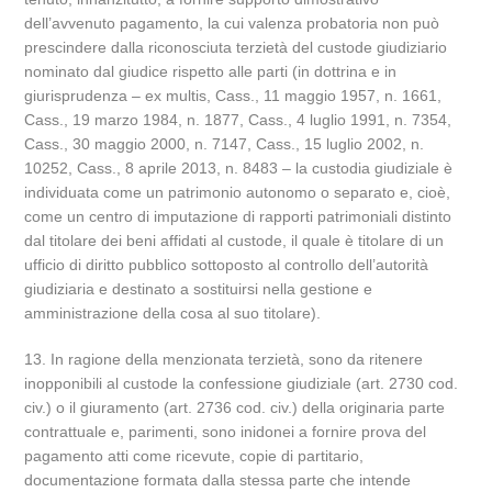
dell’avvenuto pagamento, la cui valenza probatoria non può
prescindere dalla riconosciuta terzietà del custode giudiziario
nominato dal giudice rispetto alle parti (in dottrina e in
giurisprudenza – ex multis, Cass., 11 maggio 1957, n. 1661,
Cass., 19 marzo 1984, n. 1877, Cass., 4 luglio 1991, n. 7354,
Cass., 30 maggio 2000, n. 7147, Cass., 15 luglio 2002, n.
10252, Cass., 8 aprile 2013, n. 8483 – la custodia giudiziale è
individuata come un patrimonio autonomo o separato e, cioè,
come un centro di imputazione di rapporti patrimoniali distinto
dal titolare dei beni affidati al custode, il quale è titolare di un
ufficio di diritto pubblico sottoposto al controllo dell’autorità
giudiziaria e destinato a sostituirsi nella gestione e
amministrazione della cosa al suo titolare).
13. In ragione della menzionata terzietà, sono da ritenere
inopponibili al custode la confessione giudiziale (art. 2730 cod.
civ.) o il giuramento (art. 2736 cod. civ.) della originaria parte
contrattuale e, parimenti, sono inidonei a fornire prova del
pagamento atti come ricevute, copie di partitario,
documentazione formata dalla stessa parte che intende