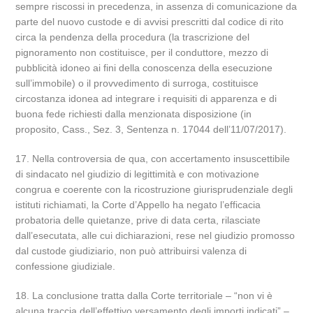
sempre riscossi in precedenza, in assenza di comunicazione da
parte del nuovo custode e di avvisi prescritti dal codice di rito
circa la pendenza della procedura (la trascrizione del
pignoramento non costituisce, per il conduttore, mezzo di
pubblicità idoneo ai fini della conoscenza della esecuzione
sull’immobile) o il provvedimento di surroga, costituisce
circostanza idonea ad integrare i requisiti di apparenza e di
buona fede richiesti dalla menzionata disposizione (in
proposito, Cass., Sez. 3, Sentenza n. 17044 dell’11/07/2017).
17. Nella controversia de qua, con accertamento insuscettibile
di sindacato nel giudizio di legittimità e con motivazione
congrua e coerente con la ricostruzione giurisprudenziale degli
istituti richiamati, la Corte d’Appello ha negato l’efficacia
probatoria delle quietanze, prive di data certa, rilasciate
dall’esecutata, alle cui dichiarazioni, rese nel giudizio promosso
dal custode giudiziario, non può attribuirsi valenza di
confessione giudiziale.
18. La conclusione tratta dalla Corte territoriale – “non vi è
alcuna traccia dell’effettivo versamento degli importi indicati” –