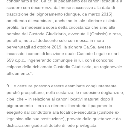
condannato il sig. Ca.St. al pagamento dei canoni scaduti e a
scadere con decorrenza dal mese successivo alla data di
trascrizione del pignoramento (dunque, da marzo 2015),
omettendo di esaminare, anche sotto tale ulteriore distinto
profilo, la medesima sopra detta circostanza che sino alla
nomina del Custode Giudiziario, avvenuta il (Omissis) e resa,
peraltro, nota al deducente solo con messa in mora
pervenutagli ad ottobre 2019, la signora Ca.Sa. avesse
incassato i canoni di locazione quale Custode Legale ex art.
559 c.p.c., ingenerando comunque in lui, con il concorso
colposo della richiamata Custodia Giudiziaria, un ragionevole
affidamento.”.
9. Le censure possono essere esaminate congiuntamente
perché prospettano, nella sostanza, le medesime doglianze e,
cioè, che – in relazione ai canoni locativi maturati dopo il
pignoramento – era da ritenersi liberatorio il pagamento
eseguito dal conduttore alla locatrice-esecutata (custode ex
lege sino alla sua sostituzione), provato dalle quietanze e da
dichiarazioni giudiziali dotate di fede privilegiata.