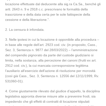
locazione effettuate dal deducente alla sig.ra Ca.Sa., benché gli
artt. 2643 n. 9 e 2918 c.c. prescrivano le formalità della
trascrizione e della data certa per le sole fattispecie della
cessione e della liberazione.”.
2. La censura è infondata.
3. Nelle ipotesi in cui la locazione è opponibile alla procedura –
in base alle regole dell’art. 2923 cod. civ. (in proposito, Cass.,
Sez. 3, Sentenza n. 9877 del 28/03/2022) – l’amministrazione
del compendio pignorato da parte del custode giudiziario si
limita, nella sostanza, alla percezione dei canoni (frutti ex art.
2912 cod. civ.), la cui mancata corresponsione legittima
l’ausiliario all’esercizio dell’azione di risoluzione per morosità
(così già Cass., Sez. 3, Sentenza n. 12556 del 12/11/1999, Rv.
531060-01).
4. Come giustamente rilevato dal giudice d’appello, la disciplina
legislativa appronta diverse misure atte a prevenire frodi, sia
impedendo che gli effetti di contratti di locazione stipulati