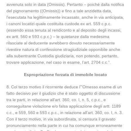
avvenuta solo in data (Omissis). Pertanto – poiché dalla notifica
del pignoramento ((Omissis)) e fino a tale anzidetta data,
l’esecutata ha legittimamente incassato, anche in via anticipata,
i canoni locatizi quale costituita custode ex art. 559 c.p.c.
(essendo essa tenuta al rendiconto e al deposito degli incassi,
ex artt. 560 e 593 c.p.c.) – le quietanze dalla medesima
rilasciate al deducente avrebbero dovuto necessariamente
rivestire natura di confessione stragiudiziale opponibile anche
alla subentrante Custodia giudiziaria, non potendo, pertanto,
trovare applicazione, nel caso in esame, l’art. 2704 c.c.”.
Espropriazione forzata di immobile locato
8. Col terzo motivo il ricorrente deduce l'”Omesso esame di un
fatto decisivo per il giudizio che è stato oggetto di discussione
tra le parti, in relazione all’art. 360, co. I, n. 5, c.p.c., e
conseguitane violazione e/o falsa applicazione degli artt. 1189
c.c., e 559, 560 e 593 c.p.c., in relazione all’art. 360, co. I, n. 3.
Con il terzo motivo, in via subordinata, si censura il gravato
pronunciamento nella parte in cui ha comunque erroneamente