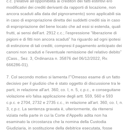
c.c. (relative all’opponibilità ai creditori dei fatti estintivi e/o
modificativi dei crediti derivanti da rapporti di locazione, non
ancora scaduti alla data del pignoramento) sono applicabili sia
in caso di espropriazione diretta dei suddetti crediti sia in caso
di espropriazione del bene locato che ad essi si estenda, quali
frutti, ai sensi dell’art. 2912 c.c.; l’espressione “liberazione di
pigioni e di fitti non ancora scaduti” ha riguardo ad ogni ipotesi
di estinzione di tali crediti, compresi il pagamento anticipato dei
canoni non scaduti e l’eventuale remissione del relativo debito”
(Cass., Sez. 3, Ordinanza n. 35876 del 06/12/2022, Rv.
666286-01).
7. Col secondo motivo si lamenta l'”Omesso esame di un fatto
decisivo per il giudizio che è stato oggetto di discussione tra le
parti, in relazione all’art. 360, co. I, n. 5, c.p.c., e conseguitane
violazione e/o falsa applicazione degli artt. 559, 560 e 593
c.p.c. e 2704, 2732 e 2735 c.c., in relazione all’art. 360, co. I, n.
3, c.p.c. La sentenza gravata è, ulteriormente, da ritenersi
viziata nella parte in cui la Corte d’Appello adita non ha
esaminato la circostanza che la nomina della Custodia
Giudiziaria, in sostituzione della debitrice esecutata, fosse