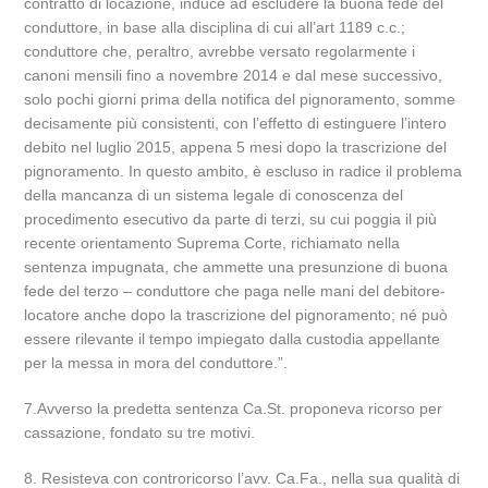
contratto di locazione, induce ad escludere la buona fede del
conduttore, in base alla disciplina di cui all’art 1189 c.c.;
conduttore che, peraltro, avrebbe versato regolarmente i
canoni mensili fino a novembre 2014 e dal mese successivo,
solo pochi giorni prima della notifica del pignoramento, somme
decisamente più consistenti, con l’effetto di estinguere l’intero
debito nel luglio 2015, appena 5 mesi dopo la trascrizione del
pignoramento. In questo ambito, è escluso in radice il problema
della mancanza di un sistema legale di conoscenza del
procedimento esecutivo da parte di terzi, su cui poggia il più
recente orientamento Suprema Corte, richiamato nella
sentenza impugnata, che ammette una presunzione di buona
fede del terzo – conduttore che paga nelle mani del debitore-
locatore anche dopo la trascrizione del pignoramento; né può
essere rilevante il tempo impiegato dalla custodia appellante
per la messa in mora del conduttore.”.
7.Avverso la predetta sentenza Ca.St. proponeva ricorso per
cassazione, fondato su tre motivi.
8. Resisteva con controricorso l’avv. Ca.Fa., nella sua qualità di