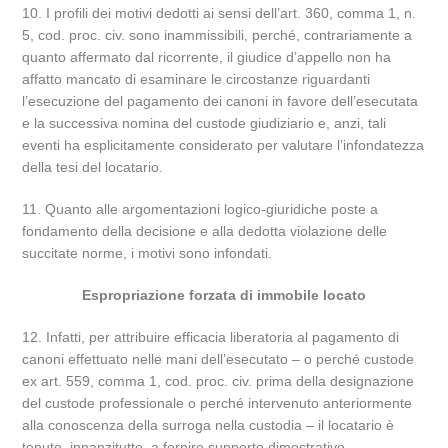
10. I profili dei motivi dedotti ai sensi dell’art. 360, comma 1, n.
5, cod. proc. civ. sono inammissibili, perché, contrariamente a
quanto affermato dal ricorrente, il giudice d’appello non ha
affatto mancato di esaminare le circostanze riguardanti
l’esecuzione del pagamento dei canoni in favore dell’esecutata
e la successiva nomina del custode giudiziario e, anzi, tali
eventi ha esplicitamente considerato per valutare l’infondatezza
della tesi del locatario.
11. Quanto alle argomentazioni logico-giuridiche poste a
fondamento della decisione e alla dedotta violazione delle
succitate norme, i motivi sono infondati.
Espropriazione forzata di immobile locato
12. Infatti, per attribuire efficacia liberatoria al pagamento di
canoni effettuato nelle mani dell’esecutato – o perché custode
ex art. 559, comma 1, cod. proc. civ. prima della designazione
del custode professionale o perché intervenuto anteriormente
alla conoscenza della surroga nella custodia – il locatario è
tenuto, innanzitutto, a fornire supporto dimostrativo