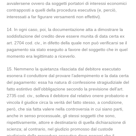
avvalersene ovvero da soggetti portatori di interessi economici
contrapposti a quelli della procedura esecutiva (e, perciò,
interessati a far figurare versamenti non effettivi).
14. In ogni caso, poi, la documentazione atta a dimostrare la
soddisfazione del credito deve essere munita di data certa ex
art. 2704 cod. civ., in difetto della quale non può verificarsi se il
pagamento sia stato eseguito a favore del soggetto che in quel
momento era legittimato a riceverlo.
15. Nemmeno la quietanza rilasciata dal debitore esecutato
esonera il conduttore dal provare l’adempimento e la data certa
del pagamento: essa ha natura di confessione stragiudiziale del
fatto estintivo dell’obbligazione secondo la previsione dell’art.
2735 cod. civ., solleva il debitore dal relativo onere probatorio e
vincola il giudice circa la verità del fatto stesso, a condizione,
però, che sia fatta valere nella controversia in cui siano parti,
anche in senso processuale, gli stessi soggetti che sono,
rispettivamente, attore e destinatario di quella dichiarazione di
scienza; al contrario, nel giudizio promosso dal custode
giudiziario della procedura esecutiva deve negarsi che il