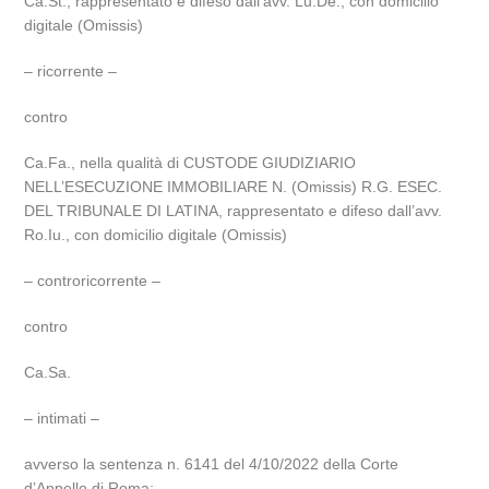
Ca.St., rappresentato e difeso dall’avv. Lu.De., con domicilio
digitale (Omissis)
– ricorrente –
contro
Ca.Fa., nella qualità di CUSTODE GIUDIZIARIO
NELL’ESECUZIONE IMMOBILIARE N. (Omissis) R.G. ESEC.
DEL TRIBUNALE DI LATINA, rappresentato e difeso dall’avv.
Ro.Iu., con domicilio digitale (Omissis)
– controricorrente –
contro
Ca.Sa.
– intimati –
avverso la sentenza n. 6141 del 4/10/2022 della Corte
d’Appello di Roma;