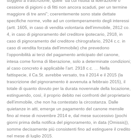
soggetti a trascrizione, quelli “da cui risulta la liberazione o
cessione di pigioni o di fitti non ancora scaduti, per un termine
maggiore di tre anni”; coerentemente sono state dettate
specifiche norme, volte ad un contemperamento degli interessi
(artt. 1605, in caso di vendita volontaria dell’immobile, 2812 co.
4, in caso di pignoramento del creditore ipotecario, 2918, in
caso di pignoramento del creditore chirografario, 2924 c.c. in
caso di vendita forzata dell’immobile) che prevedono
l’opponibilità ai terzi del pagamento anticipato del canone,
intesa come forma di liberazione, solo a determinate condizioni;
al caso concreto è applicabile l’art. 2918 c.c. … Nella
fattispecie, il Ca.St. avrebbe versato, tra il 2014 e il 2015 (la
trascrizione del pignoramento è avvenuta a febbraio 2015), il
totale di quanto dovuto per la durata novennale della locazione,
estinguendo, così, il proprio debito nei confronti del proprietario
dell’immobile, che non ha contestato la circostanza. Dalle
quietanze in atti, emerge un pagamento del canone mensile
fino al mese di novembre 2014 e, dal mese successivo (pochi
giorni prima della notifica del pignoramento, in data (Omissis)),
somme decisamente più consistenti fino ad estinguere il credito
nel mese di luglio 2015.