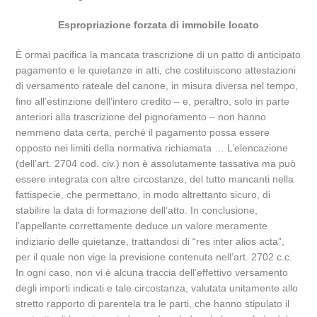
Espropriazione forzata di immobile locato
È ormai pacifica la mancata trascrizione di un patto di anticipato
pagamento e le quietanze in atti, che costituiscono attestazioni
di versamento rateale del canone, in misura diversa nel tempo,
fino all’estinzione dell’intero credito – e, peraltro, solo in parte
anteriori alla trascrizione del pignoramento – non hanno
nemmeno data certa, perché il pagamento possa essere
opposto nei limiti della normativa richiamata … L’elencazione
(dell’art. 2704 cod. civ.) non è assolutamente tassativa ma può
essere integrata con altre circostanze, del tutto mancanti nella
fattispecie, che permettano, in modo altrettanto sicuro, di
stabilire la data di formazione dell’atto. In conclusione,
l’appellante correttamente deduce un valore meramente
indiziario delle quietanze, trattandosi di “res inter alios acta”,
per il quale non vige la previsione contenuta nell’art. 2702 c.c.
In ogni caso, non vi è alcuna traccia dell’effettivo versamento
degli importi indicati e tale circostanza, valutata unitamente allo
stretto rapporto di parentela tra le parti, che hanno stipulato il