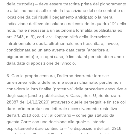
della custodia) – deve essere trascritta prima del pignoramento
e a tal fine non è sufficiente la trascrizione del solo contratto di
locazione da cui risulti il pagamento anticipato o la mera
indicazione dell’evento solutorio nel cosiddetto quadro “D” della
nota, ma è necessaria un’autonoma formalità pubblicitaria ex
art. 2643, n. 9), cod. civ.; l’opponibilità della liberazione
infratriennale o quella ultratriennale non trascritta è, invece,
condizionata ad un atto avente data certa (anteriore al
pignoramento) e, in ogni caso, è limitata al periodo di un anno
dalla data di apposizione del vincolo.
6. Con la propria censura, l’odierno ricorrente fornisce
un’erronea lettura delle norme sopra richiamate, perché non
considera la loro finalità “protettiva” delle procedure esecutive e
degli scopi (anche pubblicistici; v. Cass., Sez. U, Sentenza n.
28387 del 14/12/2020) attraverso quelle perseguiti e finisce col
dare un’interpretazione letterale eccessivamente restrittiva
dell’art. 2918 cod. civ.: al contrario – come già statuito da
questa Corte con una decisione alla quale si intende
esplicitamente dare continuità – “le disposizioni dell’art. 2918