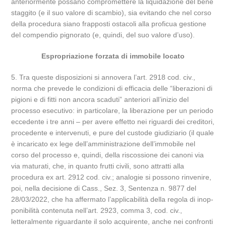
anteriormente possano compromettere la liquidazione del bene
staggito (e il suo valore di scambio), sia evitando che nel corso
della procedura siano frapposti ostacoli alla proficua gestione
del compendio pignorato (e, quindi, del suo valore d’uso).
Espropriazione forzata di immobile locato
5. Tra queste disposizioni si annovera l’art. 2918 cod. civ.,
norma che prevede le condizioni di efficacia delle “liberazioni di
pigioni e di fitti non ancora scaduti” anteriori all’inizio del
processo esecutivo: in particolare, la liberazione per un periodo
eccedente i tre anni – per avere effetto nei riguardi dei creditori,
procedente e intervenuti, e pure del custode giudiziario (il quale
è incaricato ex lege dell’amministrazione dell’immobile nel
corso del processo e, quindi, della riscossione dei canoni via
via maturati, che, in quanto frutti civili, sono attratti alla
procedura ex art. 2912 cod. civ.; analogie si possono rinvenire,
poi, nella decisione di Cass., Sez. 3, Sentenza n. 9877 del
28/03/2022, che ha affermato l’applicabilità della regola di inop-
ponibilità contenuta nell’art. 2923, comma 3, cod. civ.,
letteralmente riguardante il solo acquirente, anche nei confronti