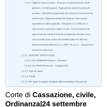
Tag/parola chiave: Locazione – Sfratto per morosità da parte del custode
giudiziario – Immobili pignorati – Pagamento dei canoni di locazione alla
procedura – Opponibilità al pignoramento del contratto di locazione trascritto
anteriormente – Pagamento anticipato del canone per l’intero periodo –
Opponibilità al creditore pignorante – Presupposti ex art. 2918 cod. civ. –
Liberazione per un periodo eccedente i tre anni – Trascrizione prima del
pignoramento del contratto di locazione con pagamento anticipato o mera
indicazione dell’evento solutorio nel cosiddetto quadro «D» della nota –
Autonoma formalità pubblicitaria ex art. 2643, n. 9) cod. civ. – Espropriazione
forzata di immobile locato
SEZIONE TERZA CIVILE
Dott. TRAVAGLINO Giacomo – Presidente
Dott. FANTICINI Giovanni – Consigliere Rel.
Fatti di causa
P.Q.M.
Per aprire la pagina facebook @avvrenatodisa Cliccare qui
Corte di
Cassazione
,
civile
,
Ordinanza|24 settembre