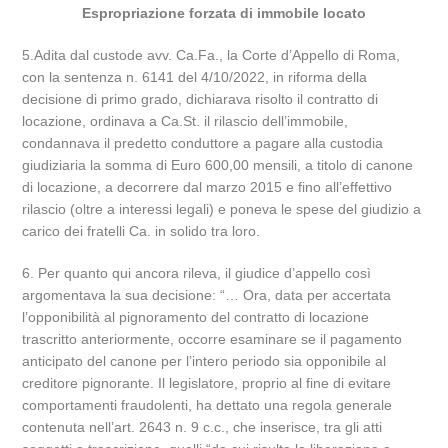
Espropriazione forzata di immobile locato
5.Adita dal custode avv. Ca.Fa., la Corte d’Appello di Roma,
con la sentenza n. 6141 del 4/10/2022, in riforma della
decisione di primo grado, dichiarava risolto il contratto di
locazione, ordinava a Ca.St. il rilascio dell’immobile,
condannava il predetto conduttore a pagare alla custodia
giudiziaria la somma di Euro 600,00 mensili, a titolo di canone
di locazione, a decorrere dal marzo 2015 e fino all’effettivo
rilascio (oltre a interessi legali) e poneva le spese del giudizio a
carico dei fratelli Ca. in solido tra loro.
6. Per quanto qui ancora rileva, il giudice d’appello così
argomentava la sua decisione: “… Ora, data per accertata
l’opponibilità al pignoramento del contratto di locazione
trascritto anteriormente, occorre esaminare se il pagamento
anticipato del canone per l’intero periodo sia opponibile al
creditore pignorante. Il legislatore, proprio al fine di evitare
comportamenti fraudolenti, ha dettato una regola generale
contenuta nell’art. 2643 n. 9 c.c., che inserisce, tra gli atti