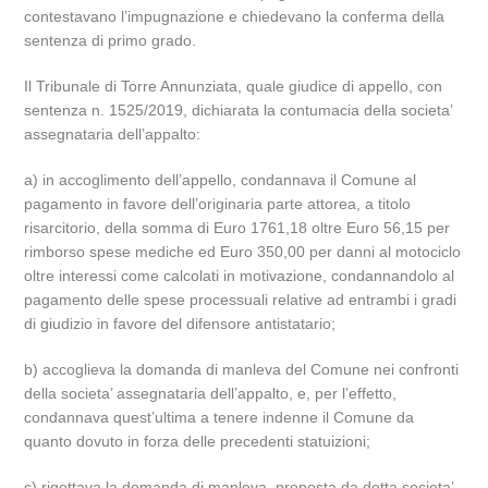
contestavano l’impugnazione e chiedevano la conferma della
sentenza di primo grado.
Il Tribunale di Torre Annunziata, quale giudice di appello, con
sentenza n. 1525/2019, dichiarata la contumacia della societa’
assegnataria dell’appalto:
a) in accoglimento dell’appello, condannava il Comune al
pagamento in favore dell’originaria parte attorea, a titolo
risarcitorio, della somma di Euro 1761,18 oltre Euro 56,15 per
rimborso spese mediche ed Euro 350,00 per danni al motociclo
oltre interessi come calcolati in motivazione, condannandolo al
pagamento delle spese processuali relative ad entrambi i gradi
di giudizio in favore del difensore antistatario;
b) accoglieva la domanda di manleva del Comune nei confronti
della societa’ assegnataria dell’appalto, e, per l’effetto,
condannava quest’ultima a tenere indenne il Comune da
quanto dovuto in forza delle precedenti statuizioni;
c) rigettava la domanda di manleva, proposta da detta societa’