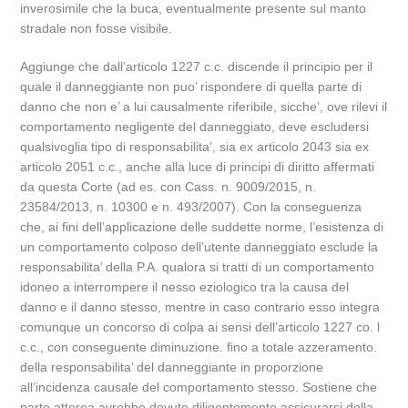
inverosimile che la buca, eventualmente presente sul manto
stradale non fosse visibile.
Aggiunge che dall’articolo 1227 c.c. discende il principio per il
quale il danneggiante non puo’ rispondere di quella parte di
danno che non e’ a lui causalmente riferibile, sicche’, ove rilevi il
comportamento negligente del danneggiato, deve escludersi
qualsivoglia tipo di responsabilita’, sia ex articolo 2043 sia ex
articolo 2051 c.c., anche alla luce di principi di diritto affermati
da questa Corte (ad es. con Cass. n. 9009/2015, n.
23584/2013, n. 10300 e n. 493/2007). Con la conseguenza
che, ai fini dell’applicazione delle suddette norme, l’esistenza di
un comportamento colposo dell’utente danneggiato esclude la
responsabilita’ della P.A. qualora si tratti di un comportamento
idoneo a interrompere il nesso eziologico tra la causa del
danno e il danno stesso, mentre in caso contrario esso integra
comunque un concorso di colpa ai sensi dell’articolo 1227 co. l
c.c., con conseguente diminuzione. fino a totale azzeramento.
della responsabilita’ del danneggiante in proporzione
all’incidenza causale del comportamento stesso. Sostiene che
parte attorea avrebbe dovuto diligentemente assicurarsi della