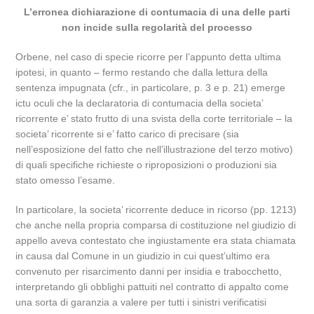
L’erronea dichiarazione di contumacia di una delle parti
non incide sulla regolarità del processo
Orbene, nel caso di specie ricorre per l’appunto detta ultima
ipotesi, in quanto – fermo restando che dalla lettura della
sentenza impugnata (cfr., in particolare, p. 3 e p. 21) emerge
ictu oculi che la declaratoria di contumacia della societa’
ricorrente e’ stato frutto di una svista della corte territoriale – la
societa’ ricorrente si e’ fatto carico di precisare (sia
nell’esposizione del fatto che nell’illustrazione del terzo motivo)
di quali specifiche richieste o riproposizioni o produzioni sia
stato omesso l’esame.
In particolare, la societa’ ricorrente deduce in ricorso (pp. 1213)
che anche nella propria comparsa di costituzione nel giudizio di
appello aveva contestato che ingiustamente era stata chiamata
in causa dal Comune in un giudizio in cui quest’ultimo era
convenuto per risarcimento danni per insidia e trabocchetto,
interpretando gli obblighi pattuiti nel contratto di appalto come
una sorta di garanzia a valere per tutti i sinistri verificatisi