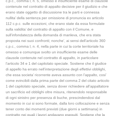
c.p.c., comma l, n. 5, omesso e insufficiente esame di clausole
contenute nel contratto di appalto decisive per il giudizio e che
erano state oggetto di discussione tra le parti e connessa
nullita’ della sentenza per omissione di pronuncia ex articolo
112 c.p.c. sulle eccezioni, che erano state da essa formulate
sulla validita’ del contratto di appalto con il Comune, e
sull’infondatezza della domanda di manleva, che era stata
proposta nei suoi confronti; nonche’, ai sensi dell’articolo 360
c.p.c., comma l, n. 4, nella parte in cui la corte territoriale ha
omesso e comunque svolto un insufficiente esame delle
clausole contenute nel contratto di appalto, in particolare
l’articolo 34 e 1 del capitolato speciale. Sostiene che il giudice
di appello ha errato nell’interpretazione degli effettivi obblighi,
che essa societa’ ricorrente aveva assunto con l’appalto, cosi’
come evincibili dalla prima parte del comma 2 del citato articolo
1 del capitolato speciale, senza dover richiedere all’appaltatore
un sacrificio ed obblighi oltre misura, ritenendolo responsabile
di ogni sinistro per presenza di buche, prescindendosi dal
momento in cui si sono formate, dalla loro collocazione e senza
tener conto dei momenti previsti (due giorni a settimana) in
contratto nei quali i lavori andavano eseguiti. Sostiene che la