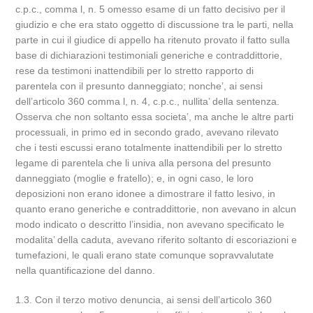
c.p.c., comma l, n. 5 omesso esame di un fatto decisivo per il
giudizio e che era stato oggetto di discussione tra le parti, nella
parte in cui il giudice di appello ha ritenuto provato il fatto sulla
base di dichiarazioni testimoniali generiche e contraddittorie,
rese da testimoni inattendibili per lo stretto rapporto di
parentela con il presunto danneggiato; nonche’, ai sensi
dell’articolo 360 comma l, n. 4, c.p.c., nullita’ della sentenza.
Osserva che non soltanto essa societa’, ma anche le altre parti
processuali, in primo ed in secondo grado, avevano rilevato
che i testi escussi erano totalmente inattendibili per lo stretto
legame di parentela che li univa alla persona del presunto
danneggiato (moglie e fratello); e, in ogni caso, le loro
deposizioni non erano idonee a dimostrare il fatto lesivo, in
quanto erano generiche e contraddittorie, non avevano in alcun
modo indicato o descritto l’insidia, non avevano specificato le
modalita’ della caduta, avevano riferito soltanto di escoriazioni e
tumefazioni, le quali erano state comunque sopravvalutate
nella quantificazione del danno.
1.3. Con il terzo motivo denuncia, ai sensi dell’articolo 360