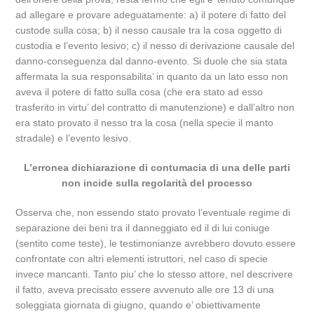
ad allegare e provare adeguatamente: a) il potere di fatto del
custode sulla cosa; b) il nesso causale tra la cosa oggetto di
custodia e l’evento lesivo; c) il nesso di derivazione causale del
danno-conseguenza dal danno-evento. Si duole che sia stata
affermata la sua responsabilita’ in quanto da un lato esso non
aveva il potere di fatto sulla cosa (che era stato ad esso
trasferito in virtu’ del contratto di manutenzione) e dall’altro non
era stato provato il nesso tra la cosa (nella specie il manto
stradale) e l’evento lesivo.
L’erronea dichiarazione di contumacia di una delle parti
non incide sulla regolarità del processo
Osserva che, non essendo stato provato l’eventuale regime di
separazione dei beni tra il danneggiato ed il di lui coniuge
(sentito come teste), le testimonianze avrebbero dovuto essere
confrontate con altri elementi istruttori, nel caso di specie
invece mancanti. Tanto piu’ che lo stesso attore, nel descrivere
il fatto, aveva precisato essere avvenuto alle ore 13 di una
soleggiata giornata di giugno, quando e’ obiettivamente