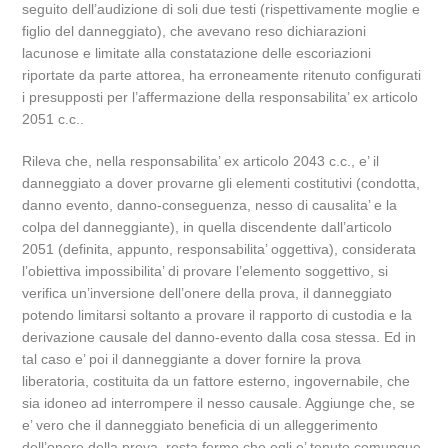
seguito dell’audizione di soli due testi (rispettivamente moglie e
figlio del danneggiato), che avevano reso dichiarazioni
lacunose e limitate alla constatazione delle escoriazioni
riportate da parte attorea, ha erroneamente ritenuto configurati
i presupposti per l’affermazione della responsabilita’ ex articolo
2051 c.c..
Rileva che, nella responsabilita’ ex articolo 2043 c.c., e’ il
danneggiato a dover provarne gli elementi costitutivi (condotta,
danno evento, danno-conseguenza, nesso di causalita’ e la
colpa del danneggiante), in quella discendente dall’articolo
2051 (definita, appunto, responsabilita’ oggettiva), considerata
l’obiettiva impossibilita’ di provare l’elemento soggettivo, si
verifica un’inversione dell’onere della prova, il danneggiato
potendo limitarsi soltanto a provare il rapporto di custodia e la
derivazione causale del danno-evento dalla cosa stessa. Ed in
tal caso e’ poi il danneggiante a dover fornire la prova
liberatoria, costituita da un fattore esterno, ingovernabile, che
sia idoneo ad interrompere il nesso causale. Aggiunge che, se
e’ vero che il danneggiato beneficia di un alleggerimento
dell’onere della prova, resta fermo che egli e’ tenuto comunque