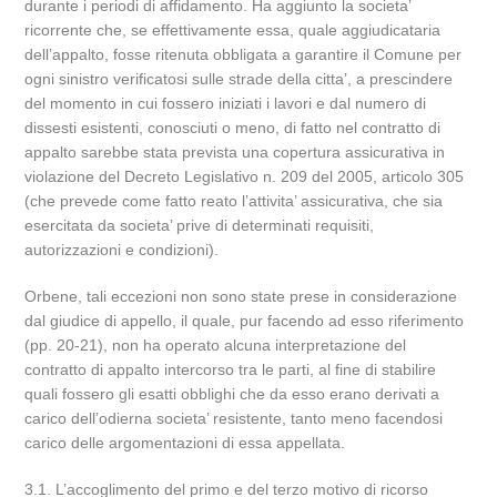
durante i periodi di affidamento. Ha aggiunto la societa’
ricorrente che, se effettivamente essa, quale aggiudicataria
dell’appalto, fosse ritenuta obbligata a garantire il Comune per
ogni sinistro verificatosi sulle strade della citta’, a prescindere
del momento in cui fossero iniziati i lavori e dal numero di
dissesti esistenti, conosciuti o meno, di fatto nel contratto di
appalto sarebbe stata prevista una copertura assicurativa in
violazione del Decreto Legislativo n. 209 del 2005, articolo 305
(che prevede come fatto reato l’attivita’ assicurativa, che sia
esercitata da societa’ prive di determinati requisiti,
autorizzazioni e condizioni).
Orbene, tali eccezioni non sono state prese in considerazione
dal giudice di appello, il quale, pur facendo ad esso riferimento
(pp. 20-21), non ha operato alcuna interpretazione del
contratto di appalto intercorso tra le parti, al fine di stabilire
quali fossero gli esatti obblighi che da esso erano derivati a
carico dell’odierna societa’ resistente, tanto meno facendosi
carico delle argomentazioni di essa appellata.
3.1. L’accoglimento del primo e del terzo motivo di ricorso