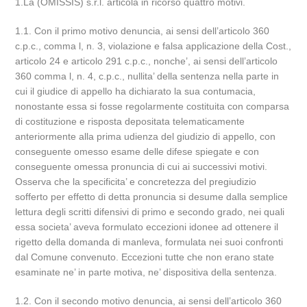
1.La (OMISSIS) s.r.l. articola in ricorso quattro motivi.
1.1. Con il primo motivo denuncia, ai sensi dell’articolo 360
c.p.c., comma l, n. 3, violazione e falsa applicazione della Cost.,
articolo 24 e articolo 291 c.p.c., nonche’, ai sensi dell’articolo
360 comma l, n. 4, c.p.c., nullita’ della sentenza nella parte in
cui il giudice di appello ha dichiarato la sua contumacia,
nonostante essa si fosse regolarmente costituita con comparsa
di costituzione e risposta depositata telematicamente
anteriormente alla prima udienza del giudizio di appello, con
conseguente omesso esame delle difese spiegate e con
conseguente omessa pronuncia di cui ai successivi motivi.
Osserva che la specificita’ e concretezza del pregiudizio
sofferto per effetto di detta pronuncia si desume dalla semplice
lettura degli scritti difensivi di primo e secondo grado, nei quali
essa societa’ aveva formulato eccezioni idonee ad ottenere il
rigetto della domanda di manleva, formulata nei suoi confronti
dal Comune convenuto. Eccezioni tutte che non erano state
esaminate ne’ in parte motiva, ne’ dispositiva della sentenza.
1.2. Con il secondo motivo denuncia, ai sensi dell’articolo 360