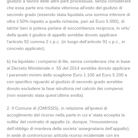
giudizio a favore delle altre parti processuali, senza considerare
che essa parte era risultata vittoriosa all’esito del giudizio di
secondo grado (essendo stata liquidata una somma inferiore di
oltre il 50% rispetto a quella richiesta, pari ad Euro 5.000), di
talche’ ben si poteva parlare di soccombenza reciproca, in virtu’
della quale il giudice di appello avrebbe dovuto applicare
l’articolo 92 comma 2 c.p.c. (in luogo dell’articolo 91 c.p.c., in
concreto applicato);
b) ha liquidato i compensi di lite, senza considerare che in base
al Decreto Ministeriale n. 55 del 2014 avrebbe dovuto applicare
i parametri minimi dello scaglione Euro 1.100 ad Euro 5.200 e
con specifico riguardo al giudizio di secondo grado avrebbe
dovuto escludere la fase istruttoria nel calcolo dei compensi
(non essendo stata quest’ultima svolta).
2. Il Comune di (OMISSIS), in relazione all’ipotesi di
accoglimento del ricorso nella parte in cui e’ stata eccepita la
nullita’ del contratto di appalto (e, dunque, l’insussistenza
dell’obbligo di manleva della societa’ assegnataria dell’appalto),
in sede di controricorso articola ricorso incidentale con tre