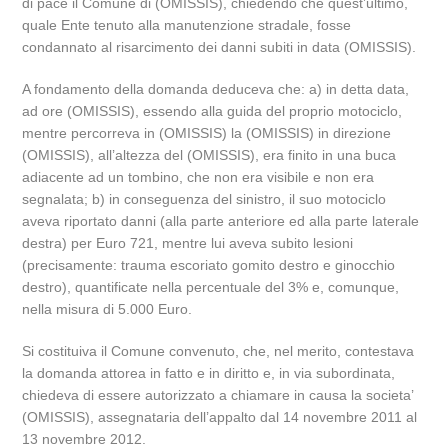
di pace il Comune di (OMISSIS), chiedendo che quest’ultimo,
quale Ente tenuto alla manutenzione stradale, fosse
condannato al risarcimento dei danni subiti in data (OMISSIS).
A fondamento della domanda deduceva che: a) in detta data,
ad ore (OMISSIS), essendo alla guida del proprio motociclo,
mentre percorreva in (OMISSIS) la (OMISSIS) in direzione
(OMISSIS), all’altezza del (OMISSIS), era finito in una buca
adiacente ad un tombino, che non era visibile e non era
segnalata; b) in conseguenza del sinistro, il suo motociclo
aveva riportato danni (alla parte anteriore ed alla parte laterale
destra) per Euro 721, mentre lui aveva subito lesioni
(precisamente: trauma escoriato gomito destro e ginocchio
destro), quantificate nella percentuale del 3% e, comunque,
nella misura di 5.000 Euro.
Si costituiva il Comune convenuto, che, nel merito, contestava
la domanda attorea in fatto e in diritto e, in via subordinata,
chiedeva di essere autorizzato a chiamare in causa la societa’
(OMISSIS), assegnataria dell’appalto dal 14 novembre 2011 al
13 novembre 2012.