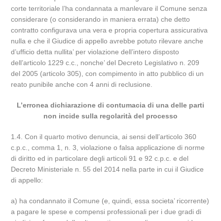
corte territoriale l’ha condannata a manlevare il Comune senza
considerare (o considerando in maniera errata) che detto
contratto configurava una vera e propria copertura assicurativa
nulla e che il Giudice di appello avrebbe potuto rilevare anche
d’ufficio detta nullita’ per violazione dell’intero disposto
dell’articolo 1229 c.c., nonche’ del Decreto Legislativo n. 209
del 2005 (articolo 305), con compimento in atto pubblico di un
reato punibile anche con 4 anni di reclusione.
L’erronea dichiarazione di contumacia di una delle parti
non incide sulla regolarità del processo
1.4. Con il quarto motivo denuncia, ai sensi dell’articolo 360
c.p.c., comma 1, n. 3, violazione o falsa applicazione di norme
di diritto ed in particolare degli articoli 91 e 92 c.p.c. e del
Decreto Ministeriale n. 55 del 2014 nella parte in cui il Giudice
di appello:
a) ha condannato il Comune (e, quindi, essa societa’ ricorrente)
a pagare le spese e compensi professionali per i due gradi di