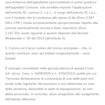
soccombenza dell’appellante (soccombente in primo grado) e
dell’appellato Comune, che avrebbe imposto l’applicazione
dell’articolo 92, comma 2, c.p.c., in luogo dell’articolo 91 c.p.c.,
con il risultato che la condanna alle spese di lite (Euro 3.567
IVA e CPA.) risulta eccessivamente sproporzionata rispetto alla
somma eventualmente dovuta a titolo risarcitorio (Euro
2.167,33), avuto riguardo a quanto disposto dal Decreto
Ministeriale n. 55 del 2014 (all’articolo 5).
3. Il primo ed il terzo motivo del ricorso principale – che, in
quanto connessi, sono qui trattati congiuntamente – sono
fondati.
E’ principio consolidato nella giurisprudenza di questa Corte
(cfr. ad es. Cass. n. 5408/2020 e n. 3704/2012) quello per cui
“l’erronea dichiarazione di contumacia di una delle parti non
incide sulla regolarita’ del processo e non determina un vizio
della sentenza, deducibile in sede di impugnazione, se non
abbia provocato, in concreto, alcun pregiudizio allo svolgimento
dell’attivita’ difensiva”.