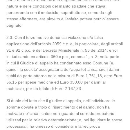
natura e delle condizioni del manto stradale che stava
percorrendo con il motociclo, soprattutto se, come da egli
stesso affermato, era piovuto e l’asfalto poteva percio’ essere
bagnato.
2.3. Con il terzo motivo denuncia violazione e/o falsa
applicazione dell’articolo 2059 c.c. e, in particolare, degli articoli
91 e 92 c.p.c. e del Decreto Ministeriale n. 55 del 2014; error
in. iudicando ex articolo 360 c.p.c., comma 1, n. 3, nella parte
in cui il Giudice di appello ha condannato esso Comune (e,
quindi, la societa’ assegnataria dell’appalto) a risarcire i danni
subiti da parte attorea nella misura di Euro 1.761,18, oltre Euro
56,15 per spese mediche ed Euro 350,00 per danni al
motociclo, per un totale di Euro 2.167,33.
Si duole del fatto che il giudice di appello, nell’individuare le
somme dovute a titolo di risarcimento del danno, non ha
motivato ne’ circa i criteri ne’ riguardo al corredo probatorio
utilizzati per la relativa determinazione; e, nel liquidare le spese
processuali, ha omesso di considerare la reciproca