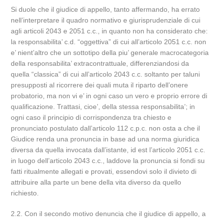
Si duole che il giudice di appello, tanto affermando, ha errato
nell’interpretare il quadro normativo e giurisprudenziale di cui
agli articoli 2043 e 2051 c.c., in quanto non ha considerato che:
la responsabilita’ c.d. “oggettiva” di cui all’articolo 2051 c.c. non
e’ nient’altro che un sottotipo della piu’ generale macrocategoria
della responsabilita’ extracontrattuale, differenziandosi da
quella “classica” di cui all’articolo 2043 c.c. soltanto per taluni
presupposti al ricorrere dei quali muta il riparto dell’onere
probatorio, ma non vi e’ in ogni caso un vero e proprio errore di
qualificazione. Trattasi, cioe’, della stessa responsabilita’; in
ogni caso il principio di corrispondenza tra chiesto e
pronunciato postulato dall’articolo 112 c.p.c. non osta a che il
Giudice renda una pronuncia in base ad una norma giuridica
diversa da quella invocata dall’istante, id est l’articolo 2051 c.c.
in luogo dell’articolo 2043 c.c., laddove la pronuncia si fondi su
fatti ritualmente allegati e provati, essendovi solo il divieto di
attribuire alla parte un bene della vita diverso da quello
richiesto.
2.2. Con il secondo motivo denuncia che il giudice di appello, a