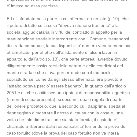
e’ invece ad essa preclusa.
Ed e’ infondato nella parte in cui afferma: da un lato (p.10), che
il potere di fatto sulla cosa “doveva ritenersi trasferito” alla
societa’ aggiudicataria in virtu’ del contratto di appalto per la
manutenzione stradale intercorrente con il Comune, trattandosi
di strada comunale, la cui disponibilita’ non era venuta meno sic
et simpliciter per effetto dell’affidamento di alcuni lavori in
appalto; e, dall’altro (p. 13), che parte attorea “avrebbe dovuto
diligentemente assicurarsi della natura e delle condizioni del
manto stradale che stava percorrendo con il motociclo,
soprattutto se, come da egli stesso affermato, era piovuto e
l’asfalto poteva percio’ essere bagnato”, in quanto dall’articolo
2051 c.c., che costituisce una ipotesi di responsabilita’ oggettiva
(e non di colpa presunta), si desume, quale regola di riparto
dell’onere probatorio, quella secondo cui: dapprima, spetta al
danneggiato dimostrare il nesso di causa con la cosa e, una
volta che tale dimostrazione sia stata fornita, il custode e’
chiamato a liberarsi dalla responsabilita’ fornendo la prova del
caso fortuito (dove la prova del caso fortuito non va intesa