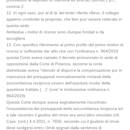
provveduto al deposito di memorie ex articolo 380-bis c.p.c.,
comma 2.
12. In ogni caso, pur al di la’ del teste’ riferito rilievo, il collegio
appieno condivide la proposta, che ben puo’ essere reiterata in
questa sede.
Ambedue i motivi di ricorso sono dunque fondati e da
accogliere.
13. Con specifico riferimento al primo profilo del primo motivo di
ricorso e’ sufficiente dar atto che con l’ordinanza n. 964/2019
questa Corte aveva cassato il decreto pronunciato in sede di
opposizione dalla Corte di Potenza, siccome la corte
distrettuale aveva “ritenuto di disporre la compensazione pur in
mancanza dei presupposti normativamente richiesti della
soccombenza reciproca ovvero dell’assoluta novita’ della
questione trattata (…)” (cosi’ in motivazione ordinanza n.
964/2019).
Questa Corte dunque aveva segnatamente riscontrato
l’insussistenza dei presupposti della soccombenza reciproca ed
a tale riscontro il giudice del rinvio era senz’altro vincolato (cfr.
Cass. (ord.) 4.4.2011, n. 7656, secondo cui il giudizio di rinvio
deve svolgersi entro i limiti segnati dalla sentenza di