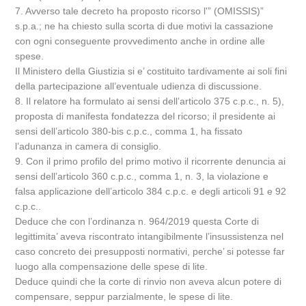
7. Avverso tale decreto ha proposto ricorso l'” (OMISSIS)”
s.p.a.; ne ha chiesto sulla scorta di due motivi la cassazione
con ogni conseguente provvedimento anche in ordine alle
spese.
Il Ministero della Giustizia si e’ costituito tardivamente ai soli fini
della partecipazione all’eventuale udienza di discussione.
8. Il relatore ha formulato ai sensi dell’articolo 375 c.p.c., n. 5),
proposta di manifesta fondatezza del ricorso; il presidente ai
sensi dell’articolo 380-bis c.p.c., comma 1, ha fissato
l’adunanza in camera di consiglio.
9. Con il primo profilo del primo motivo il ricorrente denuncia ai
sensi dell’articolo 360 c.p.c., comma 1, n. 3, la violazione e
falsa applicazione dell’articolo 384 c.p.c. e degli articoli 91 e 92
c.p.c..
Deduce che con l’ordinanza n. 964/2019 questa Corte di
legittimita’ aveva riscontrato intangibilmente l’insussistenza nel
caso concreto dei presupposti normativi, perche’ si potesse far
luogo alla compensazione delle spese di lite.
Deduce quindi che la corte di rinvio non aveva alcun potere di
compensare, seppur parzialmente, le spese di lite.