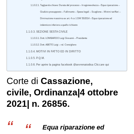
Tag/parola chiave: Durata del processo – Irragionevolezza – Equa riparazione –
Giudizio presupposto – Fallimento – Spese legali – Scaglione – Minimi tariffari –
Diminuzione massima ex art. 4 co 1 DM 55/2014 – Equa riparazione ed
indennizzo inferiore a quello richiesto
SEZIONE SESTA CIVILE
Dott. LOMBARDO Luigi Giovanni – Presidente
Dott. ABETE Luigi – rel. Consigliere
MOTIVI IN FATTO ED IN DIRITTO
P.Q.M.
Per aprire la pagina facebook @avvrenatodisa Cliccare qui
Corte di
Cassazione,
civile
, Ordinanza|4 ottobre
2021| n. 26856.
Equa riparazione ed