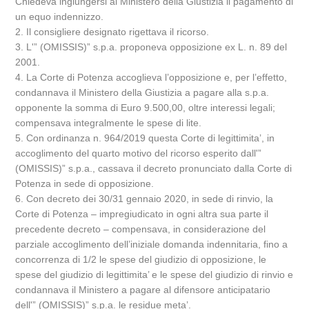
Chiedeva ingiungersi al Ministero della Giustizia il pagamento di
un equo indennizzo.
2. Il consigliere designato rigettava il ricorso.
3. L'” (OMISSIS)” s.p.a. proponeva opposizione ex L. n. 89 del
2001.
4. La Corte di Potenza accoglieva l’opposizione e, per l’effetto,
condannava il Ministero della Giustizia a pagare alla s.p.a.
opponente la somma di Euro 9.500,00, oltre interessi legali;
compensava integralmente le spese di lite.
5. Con ordinanza n. 964/2019 questa Corte di legittimita’, in
accoglimento del quarto motivo del ricorso esperito dall'”
(OMISSIS)” s.p.a., cassava il decreto pronunciato dalla Corte di
Potenza in sede di opposizione.
6. Con decreto dei 30/31 gennaio 2020, in sede di rinvio, la
Corte di Potenza – impregiudicato in ogni altra sua parte il
precedente decreto – compensava, in considerazione del
parziale accoglimento dell’iniziale domanda indennitaria, fino a
concorrenza di 1/2 le spese del giudizio di opposizione, le
spese del giudizio di legittimita’ e le spese del giudizio di rinvio e
condannava il Ministero a pagare al difensore anticipatario
dell'” (OMISSIS)” s.p.a. le residue meta’.