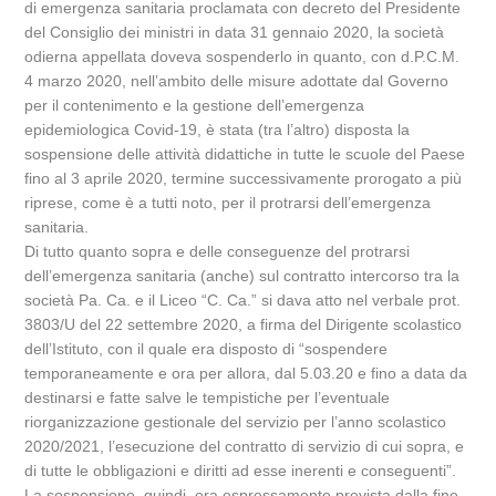
di emergenza sanitaria proclamata con decreto del Presidente
del Consiglio dei ministri in data 31 gennaio 2020, la società
odierna appellata doveva sospenderlo in quanto, con d.P.C.M.
4 marzo 2020, nell’ambito delle misure adottate dal Governo
per il contenimento e la gestione dell’emergenza
epidemiologica Covid-19, è stata (tra l’altro) disposta la
sospensione delle attività didattiche in tutte le scuole del Paese
fino al 3 aprile 2020, termine successivamente prorogato a più
riprese, come è a tutti noto, per il protrarsi dell’emergenza
sanitaria.
Di tutto quanto sopra e delle conseguenze del protrarsi
dell’emergenza sanitaria (anche) sul contratto intercorso tra la
società Pa. Ca. e il Liceo “C. Ca.” si dava atto nel verbale prot.
3803/U del 22 settembre 2020, a firma del Dirigente scolastico
dell’Istituto, con il quale era disposto di “sospendere
temporaneamente e ora per allora, dal 5.03.20 e fino a data da
destinarsi e fatte salve le tempistiche per l’eventuale
riorganizzazione gestionale del servizio per l’anno scolastico
2020/2021, l’esecuzione del contratto di servizio di cui sopra, e
di tutte le obbligazioni e diritti ad esse inerenti e conseguenti”.
La sospensione, quindi, era espressamente prevista dalla fine