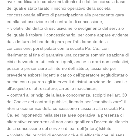
aver modificato le condizioni fattuali ed i dati tecnici sulla base
dei quali è stato tarato il rischio operativo della società
concessionaria all’atto di partecipazione alla precedente gara
ed alla sottoscrizione del contratto di concessione;
– violativi del diritto di esclusiva nello svolgimento del servizio
del quale è titolare il concessionario, per come appare evidente
dalla lettura del bando di gara per l’affidamento della
concessione, poi stipulata con la società Pa. Ca., con
riferimento al fine di garantire una costante somministrazione di
cibi e bevande a tutti coloro i quali, anche in orari non scolastici,
possano presenziare all’interno dell’istituto, lasciando poi
prevedere esborsi ingenti a carico dell’operatore aggiudicatario
anche con riguardo agli interventi di ristrutturazione dei locali e
all’acquisto di attrezzature, arredi e macchinari;
– contrari ai principi della leale concorrenza, scolpiti nell’art. 30
del Codice dei contratti pubblici, finendo per “cannibalizzare” il
ritorno economico della concessione rilasciata alla società Pa.
Ca. ed imponendo nella stessa area operativa la presenza di
alternative concorrenziali non coniugabili con l’avvenuto rilascio
della concessione del servizio di bar dell'(intero)Istituto;
– violativi dei principi di economicità e di efficacia che, ai sensi