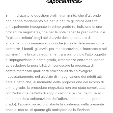
«apocalittica»
9. – In disparte le questioni preliminari in rito, che d’altronde
non hanno fondamento sia per la natura giuridica dell’atto
principalmente impugnato in primo grado (di indizione di una
procedura negoziata), che per la nota capacità pregiudizievole
“a platea limitata” degli atti di avvio delle procedure di
affidamento di commesse pubbliche (quali le determinazioni a
contrarre, i bandi, gli avvisi per manifestazioni di interesse e atti
consimili), nella cui categoria rientra a pieno titolo l’atto oggetto
di impugnazione in primo grado, circostanze entrambe idonee
ad escludere la possibilità di riconoscere la presenza di
controinteressati quali parti processuali da coinvolgere,
necessariamente, nel giudizio di impugnazione dei ridetti atti,
oltre al fatto che, al momento della proposizione del ricorso di
primo grado, la procedura negoziata non era stata completata
con l’adozione dell’atto di aggiudicazione (e così neppure al
momento della celebrazione dell’udienza di merito del primo
grado), l’appello va accolto stante la conferma, nella presente
sede di merito, di quanto già anticipato dalla Sezione