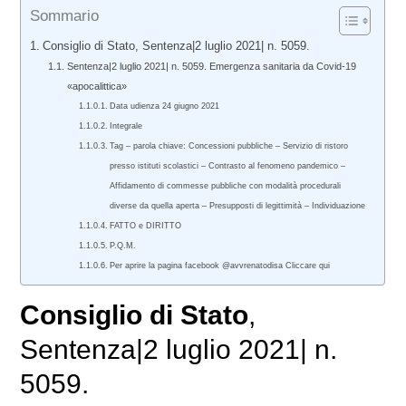
Sommario
Consiglio di Stato, Sentenza|2 luglio 2021| n. 5059.
Sentenza|2 luglio 2021| n. 5059. Emergenza sanitaria da Covid-19
«apocalittica»
Data udienza 24 giugno 2021
Integrale
Tag – parola chiave: Concessioni pubbliche – Servizio di ristoro
presso istituti scolastici – Contrasto al fenomeno pandemico –
Affidamento di commesse pubbliche con modalità procedurali
diverse da quella aperta – Presupposti di legittimità – Individuazione
FATTO e DIRITTO
P.Q.M.
Per aprire la pagina facebook @avvrenatodisa Cliccare qui
Consiglio di Stato
,
Sentenza|2 luglio 2021| n.
5059.