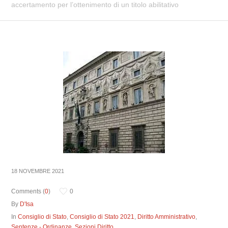
accertamento per l’ottenimento di un titolo abilitativo
18 NOVEMBRE 2021
Comments (
0
)
0
By
D'Isa
In
Consiglio di Stato
,
Consiglio di Stato 2021
,
Diritto Amministrativo
,
Sentenze - Ordinanze
,
Sezioni Diritto