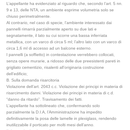
L’appellante ha evidenziato al riguardo che, secondo l’art. 5 nn.
9 e 13, delle NTA, un ambiente esprime volumetria solo se
chiuso perimetralmente.
Al contrario, nel caso di specie, l’ambiente interessato dai
pannelli rimarrà parzialmente aperto su due lati e
segnatamente, il lato su cui scorre una bassa inferriata
metallica, con un varco di circa 5 ml; l’altro lato con un varco di
circa 1,6 ml di accesso ad un balcone esterno.
I pannelli (a soffietto) in contestazione verrebbero collocati,
senza opere murarie, a ridosso delle due preesistenti pareti in
grigliato cementizio, risalenti all’originaria costruzione
dell’edificio;
B. Sulla domanda risarcitoria
Violazione dell’art. 2043 c.c. Violazione dei principi in materia di
risarcimento danni. Violazione dei principi in materia di c.d.
“danno da ritardo”. Travisamento dei fatti.
L’appellante ha sottolineato che, confermando solo
parzialmente la D.I.A, l’Amministrazione ha impedito
definitivamente la posa delle lamelle in plexiglass, rendendo
inutilizzabile il porticato per molti mesi dell’anno.