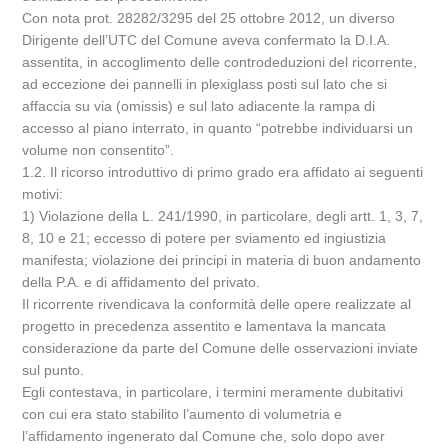
Con nota prot. 28282/3295 del 25 ottobre 2012, un diverso
Dirigente dell’UTC del Comune aveva confermato la D.I.A.
assentita, in accoglimento delle controdeduzioni del ricorrente,
ad eccezione dei pannelli in plexiglass posti sul lato che si
affaccia su via (omissis) e sul lato adiacente la rampa di
accesso al piano interrato, in quanto “potrebbe individuarsi un
volume non consentito”.
1.2. Il ricorso introduttivo di primo grado era affidato ai seguenti
motivi:
1) Violazione della L. 241/1990, in particolare, degli artt. 1, 3, 7,
8, 10 e 21; eccesso di potere per sviamento ed ingiustizia
manifesta; violazione dei principi in materia di buon andamento
della P.A. e di affidamento del privato.
Il ricorrente rivendicava la conformità delle opere realizzate al
progetto in precedenza assentito e lamentava la mancata
considerazione da parte del Comune delle osservazioni inviate
sul punto.
Egli contestava, in particolare, i termini meramente dubitativi
con cui era stato stabilito l’aumento di volumetria e
l’affidamento ingenerato dal Comune che, solo dopo aver