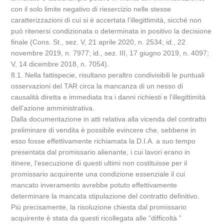
con il solo limite negativo di riesercizio nelle stesse
caratterizzazioni di cui si è accertata l’illegittimità, sicché non
può ritenersi condizionata o determinata in positivo la decisione
finale (Cons. St., sez. V, 21 aprile 2020, n. 2534; id., 22
novembre 2019, n. 7977; id., sez. III, 17 giugno 2019, n. 4097;
V, 14 dicembre 2018, n. 7054).
8.1. Nella fattispecie, risultano peraltro condivisibili le puntuali
osservazioni del TAR circa la mancanza di un nesso di
causalità diretta e immediata tra i danni richiesti e l’illegittimità
dell’azione amministrativa.
Dalla documentazione in atti relativa alla vicenda del contratto
preliminare di vendita è possibile evincere che, sebbene in
esso fosse effettivamente richiamata la D.I.A. a suo tempo
presentata dal promissario alienante, i cui lavori erano in
itinere, l’esecuzione di questi ultimi non costituisse per il
promissario acquirente una condizione essenziale il cui
mancato inveramento avrebbe potuto effettivamente
determinare la mancata stipulazione del contratto definitivo.
Più precisamente, la risoluzione chiesta dal promissario
acquirente è stata da questi ricollegata alle “difficoltà ”