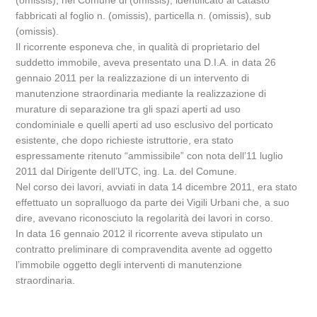
(omissis), nel Comune di (omissis), identificato al catasto
fabbricati al foglio n. (omissis), particella n. (omissis), sub
(omissis).
Il ricorrente esponeva che, in qualità di proprietario del
suddetto immobile, aveva presentato una D.I.A. in data 26
gennaio 2011 per la realizzazione di un intervento di
manutenzione straordinaria mediante la realizzazione di
murature di separazione tra gli spazi aperti ad uso
condominiale e quelli aperti ad uso esclusivo del porticato
esistente, che dopo richieste istruttorie, era stato
espressamente ritenuto “ammissibile” con nota dell’11 luglio
2011 dal Dirigente dell’UTC, ing. La. del Comune.
Nel corso dei lavori, avviati in data 14 dicembre 2011, era stato
effettuato un sopralluogo da parte dei Vigili Urbani che, a suo
dire, avevano riconosciuto la regolarità dei lavori in corso.
In data 16 gennaio 2012 il ricorrente aveva stipulato un
contratto preliminare di compravendita avente ad oggetto
l’immobile oggetto degli interventi di manutenzione
straordinaria.