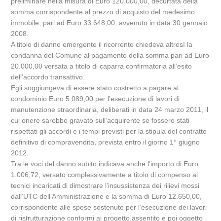
preliminare nella misura di Euro 120.000,00, decurtata della
somma corrispondente al prezzo di acquisto del medesimo
immobile, pari ad Euro 33.648,00, avvenuto in data 30 gennaio
2008.
A titolo di danno emergente il ricorrente chiedeva altresì la
condanna del Comune al pagamento della somma pari ad Euro
20.000,00 versata a titolo di caparra confirmatoria all’esito
dell’accordo transattivo.
Egli soggiungeva di essere stato costretto a pagare al
condominio Euro 5.089,00 per l’esecuzione di lavori di
manutenzione straordinaria, deliberati in data 24 marzo 2011, il
cui onere sarebbe gravato sull’acquirente se fossero stati
rispettati gli accordi e i tempi previsti per la stipula del contratto
definitivo di compravendita, prevista entro il giorno 1° giugno
2012.
Tra le voci del danno subito indicava anche l’importo di Euro
1.006,72, versato complessivamente a titolo di compenso ai
tecnici incaricati di dimostrare l’insussistenza dei rilievi mossi
dall’UTC dell’Amministrazione e la somma di Euro 12.650,00,
corrispondente alle spese sostenute per l’esecuzione dei lavori
di ristrutturazione conformi al progetto assentito e poi oggetto