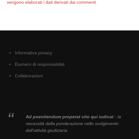
vengono elaborati i dati derivati dai commenti
.
Informativa privacy
Esonero di responsabilità
Collaborazioni
Ad poenitendum properat cito qui iudicat
- la
necessità della ponderazione nello svolgimento
dell'attività giudiziaria