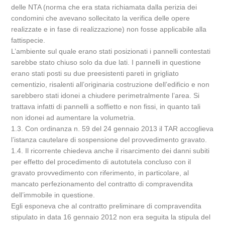
delle NTA (norma che era stata richiamata dalla perizia dei
condomini che avevano sollecitato la verifica delle opere
realizzate e in fase di realizzazione) non fosse applicabile alla
fattispecie.
L’ambiente sul quale erano stati posizionati i pannelli contestati
sarebbe stato chiuso solo da due lati. I pannelli in questione
erano stati posti su due preesistenti pareti in grigliato
cementizio, risalenti all’originaria costruzione dell’edificio e non
sarebbero stati idonei a chiudere perimetralmente l’area. Si
trattava infatti di pannelli a soffietto e non fissi, in quanto tali
non idonei ad aumentare la volumetria.
1.3. Con ordinanza n. 59 del 24 gennaio 2013 il TAR accoglieva
l’istanza cautelare di sospensione del provvedimento gravato.
1.4. Il ricorrente chiedeva anche il risarcimento dei danni subiti
per effetto del procedimento di autotutela concluso con il
gravato provvedimento con riferimento, in particolare, al
mancato perfezionamento del contratto di compravendita
dell’immobile in questione.
Egli esponeva che al contratto preliminare di compravendita
stipulato in data 16 gennaio 2012 non era seguita la stipula del