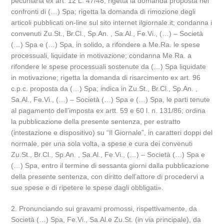
pecuniaria ex art. 12 L. 47/48; rigetta la domanda proposta nei
confronti di (…) Spa; rigetta la domanda di rimozione degli
articoli pubblicati on-line sul sito internet ilgiornale.it; condanna i
convenuti Zu.St., Br.Cl., Sp.An. , Sa.Al., Fe.Vi., (…) – Società
(…) Spa e (…) Spa, in solido, a rifondere a Me.Ra. le spese
processuali, liquidate in motivazione; condanna Me.Ra. a
rifondere le spese processuali sostenute da (…) Spa liquidate
in motivazione; rigetta la domanda di risarcimento ex art. 96
c.p.c. proposta da (…) Spa; indica in Zu.St., Br.Cl., Sp.An. ,
Sa.Al., Fe.Vi., (…) – Società (…) Spa e (…) Spa, le parti tenute
al pagamento dell’imposta ex artt. 59 e 60 l. n. 131/86; ordina
la pubblicazione della presente sentenza, per estratto
(intestazione e dispositivo) su “Il Giornale”, in caratteri doppi del
normale, per una sola volta, a spese e cura dei convenuti
Zu.St., Br.Cl., Sp.An. , Sa.Al., Fe.Vi., (…) – Società (…) Spa e
(…) Spa, entro il termine di sessanta giorni dalla pubblicazione
della presente sentenza, con diritto dell’attore di procedervi a
sue spese e di ripetere le spese dagli obbligati».
2. Pronunciando sui gravami promossi, rispettivamente, da
Società (…) Spa, Fe.Vi., Sa.Al.e Zu.St. (in via principale), da