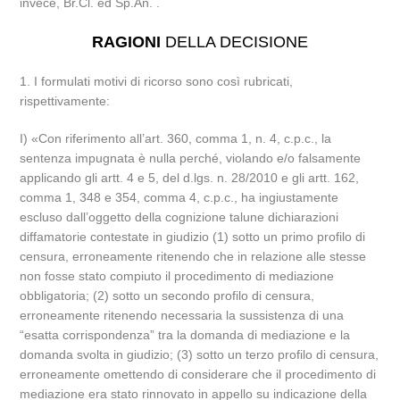
invece, Br.Cl. ed Sp.An. .
RAGIONI
DELLA DECISIONE
1. I formulati motivi di ricorso sono così rubricati,
rispettivamente:
I) «Con riferimento all’art. 360, comma 1, n. 4, c.p.c., la
sentenza impugnata è nulla perché, violando e/o falsamente
applicando gli artt. 4 e 5, del d.lgs. n. 28/2010 e gli artt. 162,
comma 1, 348 e 354, comma 4, c.p.c., ha ingiustamente
escluso dall’oggetto della cognizione talune dichiarazioni
diffamatorie contestate in giudizio (1) sotto un primo profilo di
censura, erroneamente ritenendo che in relazione alle stesse
non fosse stato compiuto il procedimento di mediazione
obbligatoria; (2) sotto un secondo profilo di censura,
erroneamente ritenendo necessaria la sussistenza di una
“esatta corrispondenza” tra la domanda di mediazione e la
domanda svolta in giudizio; (3) sotto un terzo profilo di censura,
erroneamente omettendo di considerare che il procedimento di
mediazione era stato rinnovato in appello su indicazione della