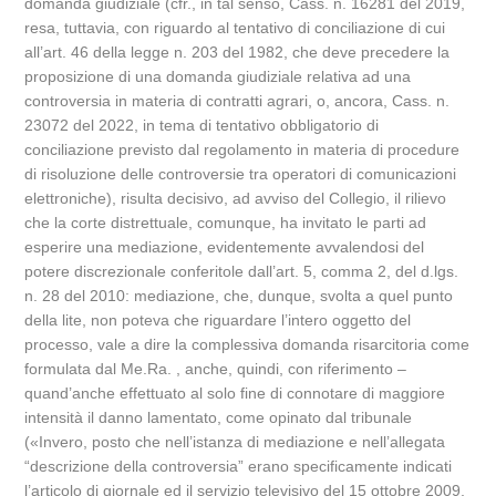
domanda giudiziale (cfr., in tal senso, Cass. n. 16281 del 2019,
resa, tuttavia, con riguardo al tentativo di conciliazione di cui
all’art. 46 della legge n. 203 del 1982, che deve precedere la
proposizione di una domanda giudiziale relativa ad una
controversia in materia di contratti agrari, o, ancora, Cass. n.
23072 del 2022, in tema di tentativo obbligatorio di
conciliazione previsto dal regolamento in materia di procedure
di risoluzione delle controversie tra operatori di comunicazioni
elettroniche), risulta decisivo, ad avviso del Collegio, il rilievo
che la corte distrettuale, comunque, ha invitato le parti ad
esperire una mediazione, evidentemente avvalendosi del
potere discrezionale conferitole dall’art. 5, comma 2, del d.lgs.
n. 28 del 2010: mediazione, che, dunque, svolta a quel punto
della lite, non poteva che riguardare l’intero oggetto del
processo, vale a dire la complessiva domanda risarcitoria come
formulata dal Me.Ra. , anche, quindi, con riferimento –
quand’anche effettuato al solo fine di connotare di maggiore
intensità il danno lamentato, come opinato dal tribunale
(«Invero, posto che nell’istanza di mediazione e nell’allegata
“descrizione della controversia” erano specificamente indicati
l’articolo di giornale ed il servizio televisivo del 15 ottobre 2009,