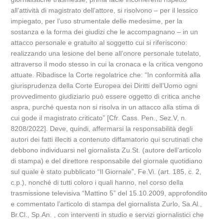
all’attività di magistrato dell’attore, si risolvono – per il lessico
impiegato, per l’uso strumentale delle medesime, per la
sostanza e la forma dei giudizi che le accompagnano – in un
attacco personale e gratuito al soggetto cui si riferiscono:
realizzando una lesione del bene all’onore personale tutelato,
attraverso il modo stesso in cui la cronaca e la critica vengono
attuate. Ribadisce la Corte regolatrice che: “In conformità alla
giurisprudenza della Corte Europea dei Diritti dell’Uomo ogni
provvedimento giudiziario può essere oggetto di critica anche
aspra, purché questa non si risolva in un attacco alla stima di
cui gode il magistrato criticato” [Cfr. Cass. Pen., Sez.V, n.
8208/2022]. Deve, quindi, affermarsi la responsabilità degli
autori dei fatti illeciti a contenuto diffamatorio qui scrutinati che
debbono individuarsi nel giornalista Zu.St. (autore dell’articolo
di stampa) e del direttore responsabile del giornale quotidiano
sul quale è stato pubblicato “Il Giornale”, Fe.Vi. (art. 185, c. 2,
c.p.), nonché di tutti coloro i quali hanno, nel corso della
trasmissione televisiva “Mattino 5” del 15.10.2009, approfondito
e commentato l’articolo di stampa del giornalista Zurlo, Sa.Al.,
Br.Cl., Sp.An. , con interventi in studio e servizi giornalistici che