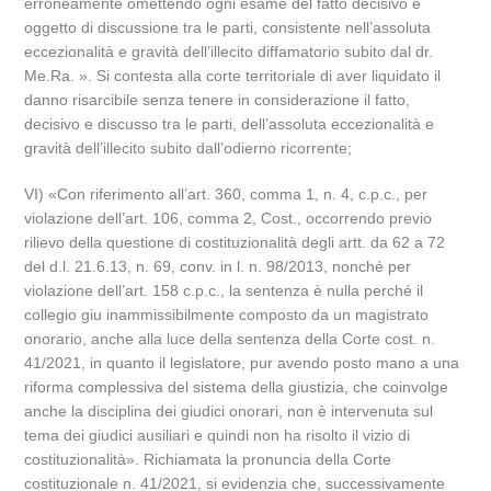
erroneamente omettendo ogni esame del fatto decisivo e
oggetto di discussione tra le parti, consistente nell’assoluta
eccezionalità e gravità dell’illecito diffamatorio subito dal dr.
Me.Ra. ». Si contesta alla corte territoriale di aver liquidato il
danno risarcibile senza tenere in considerazione il fatto,
decisivo e discusso tra le parti, dell’assoluta eccezionalità e
gravità dell’illecito subito dall’odierno ricorrente;
VI) «Con riferimento all’art. 360, comma 1, n. 4, c.p.c., per
violazione dell’art. 106, comma 2, Cost., occorrendo previo
rilievo della questione di costituzionalità degli artt. da 62 a 72
del d.l. 21.6.13, n. 69, conv. in l. n. 98/2013, nonché per
violazione dell’art. 158 c.p.c., la sentenza è nulla perché il
collegio giu inammissibilmente composto da un magistrato
onorario, anche alla luce della sentenza della Corte cost. n.
41/2021, in quanto il legislatore, pur avendo posto mano a una
riforma complessiva del sistema della giustizia, che coinvolge
anche la disciplina dei giudici onorari, non è intervenuta sul
tema dei giudici ausiliari e quindi non ha risolto il vizio di
costituzionalità». Richiamata la pronuncia della Corte
costituzionale n. 41/2021, si evidenzia che, successivamente