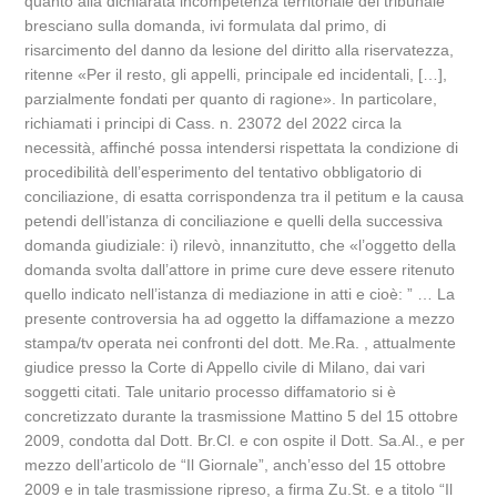
quanto alla dichiarata incompetenza territoriale del tribunale
bresciano sulla domanda, ivi formulata dal primo, di
risarcimento del danno da lesione del diritto alla riservatezza,
ritenne «Per il resto, gli appelli, principale ed incidentali, […],
parzialmente fondati per quanto di ragione». In particolare,
richiamati i principi di Cass. n. 23072 del 2022 circa la
necessità, affinché possa intendersi rispettata la condizione di
procedibilità dell’esperimento del tentativo obbligatorio di
conciliazione, di esatta corrispondenza tra il petitum e la causa
petendi dell’istanza di conciliazione e quelli della successiva
domanda giudiziale: i) rilevò, innanzitutto, che «l’oggetto della
domanda svolta dall’attore in prime cure deve essere ritenuto
quello indicato nell’istanza di mediazione in atti e cioè: ” … La
presente controversia ha ad oggetto la diffamazione a mezzo
stampa/tv operata nei confronti del dott. Me.Ra. , attualmente
giudice presso la Corte di Appello civile di Milano, dai vari
soggetti citati. Tale unitario processo diffamatorio si è
concretizzato durante la trasmissione Mattino 5 del 15 ottobre
2009, condotta dal Dott. Br.Cl. e con ospite il Dott. Sa.Al., e per
mezzo dell’articolo de “Il Giornale”, anch’esso del 15 ottobre
2009 e in tale trasmissione ripreso, a firma Zu.St. e a titolo “Il