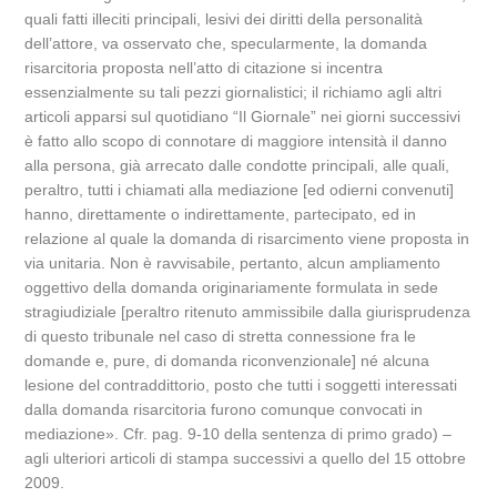
quali fatti illeciti principali, lesivi dei diritti della personalità
dell’attore, va osservato che, specularmente, la domanda
risarcitoria proposta nell’atto di citazione si incentra
essenzialmente su tali pezzi giornalistici; il richiamo agli altri
articoli apparsi sul quotidiano “Il Giornale” nei giorni successivi
è fatto allo scopo di connotare di maggiore intensità il danno
alla persona, già arrecato dalle condotte principali, alle quali,
peraltro, tutti i chiamati alla mediazione [ed odierni convenuti]
hanno, direttamente o indirettamente, partecipato, ed in
relazione al quale la domanda di risarcimento viene proposta in
via unitaria. Non è ravvisabile, pertanto, alcun ampliamento
oggettivo della domanda originariamente formulata in sede
stragiudiziale [peraltro ritenuto ammissibile dalla giurisprudenza
di questo tribunale nel caso di stretta connessione fra le
domande e, pure, di domanda riconvenzionale] né alcuna
lesione del contraddittorio, posto che tutti i soggetti interessati
dalla domanda risarcitoria furono comunque convocati in
mediazione». Cfr. pag. 9-10 della sentenza di primo grado) –
agli ulteriori articoli di stampa successivi a quello del 15 ottobre
2009.