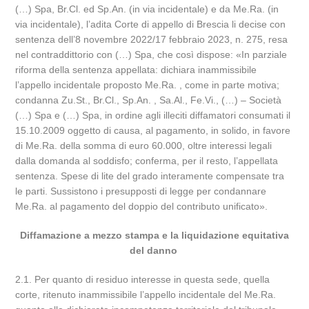
(…) Spa, Br.Cl. ed Sp.An. (in via incidentale) e da Me.Ra. (in
via incidentale), l’adita Corte di appello di Brescia li decise con
sentenza dell’8 novembre 2022/17 febbraio 2023, n. 275, resa
nel contraddittorio con (…) Spa, che così dispose: «In parziale
riforma della sentenza appellata: dichiara inammissibile
l’appello incidentale proposto Me.Ra. , come in parte motiva;
condanna Zu.St., Br.Cl., Sp.An. , Sa.Al., Fe.Vi., (…) – Società
(…) Spa e (…) Spa, in ordine agli illeciti diffamatori consumati il
15.10.2009 oggetto di causa, al pagamento, in solido, in favore
di Me.Ra. della somma di euro 60.000, oltre interessi legali
dalla domanda al soddisfo; conferma, per il resto, l’appellata
sentenza. Spese di lite del grado interamente compensate tra
le parti. Sussistono i presupposti di legge per condannare
Me.Ra. al pagamento del doppio del contributo unificato».
Diffamazione a mezzo stampa e la liquidazione equitativa
del danno
2.1. Per quanto di residuo interesse in questa sede, quella
corte, ritenuto inammissibile l’appello incidentale del Me.Ra.