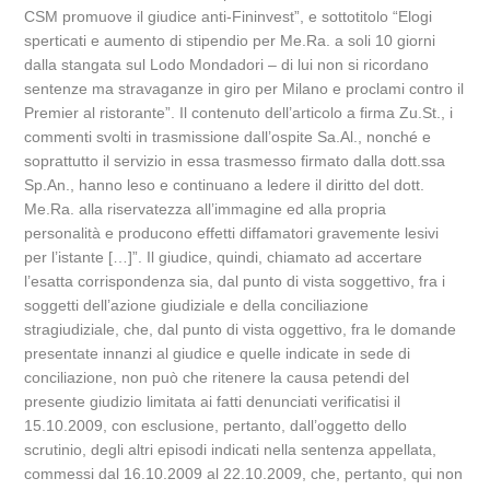
CSM promuove il giudice anti-Fininvest”, e sottotitolo “Elogi
sperticati e aumento di stipendio per Me.Ra. a soli 10 giorni
dalla stangata sul Lodo Mondadori – di lui non si ricordano
sentenze ma stravaganze in giro per Milano e proclami contro il
Premier al ristorante”. Il contenuto dell’articolo a firma Zu.St., i
commenti svolti in trasmissione dall’ospite Sa.Al., nonché e
soprattutto il servizio in essa trasmesso firmato dalla dott.ssa
Sp.An., hanno leso e continuano a ledere il diritto del dott.
Me.Ra. alla riservatezza all’immagine ed alla propria
personalità e producono effetti diffamatori gravemente lesivi
per l’istante […]”. Il giudice, quindi, chiamato ad accertare
l’esatta corrispondenza sia, dal punto di vista soggettivo, fra i
soggetti dell’azione giudiziale e della conciliazione
stragiudiziale, che, dal punto di vista oggettivo, fra le domande
presentate innanzi al giudice e quelle indicate in sede di
conciliazione, non può che ritenere la causa petendi del
presente giudizio limitata ai fatti denunciati verificatisi il
15.10.2009, con esclusione, pertanto, dall’oggetto dello
scrutinio, degli altri episodi indicati nella sentenza appellata,
commessi dal 16.10.2009 al 22.10.2009, che, pertanto, qui non