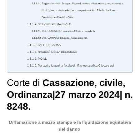
Tag/parola chiave: Stampa – Diritto di cronaca diffamazione a mezzo stampa –
Liquidazione equitativa del danno non patrimoniale – Tabelle di milano –
Sussistenza – Finalità – Criteri.
SEZIONE PRIMA CIVILE
Dott. GENOVESE Francesco Antonio – Presidente
Dott. CAMPESE Eduardo – Consigliere rel.
FATTI DI CAUSA
RAGIONI DELLA DECISIONE
P.Q.M.
Per aprire la pagina facebook @avvrenatodisa Cliccare qui
Corte di
Cassazione
,
civile
,
Ordinanza|27 marzo 2024| n.
8248.
Diffamazione a mezzo stampa e la liquidazione equitativa
del danno