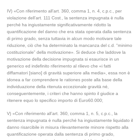
IV) «Con riferimento all’art. 360, comma 1, n. 4, c.p.c., per
violazione dell’art. 111 Cost., la sentenza impugnata è nulla
perché ha ingiustamente significativamente ridotto la
quantificazione del danno che era stata operata dalla sentenza
di primo grado, senza tuttavia in alcun modo motivare tale
riduzione, ciò che ha determinato la mancanza del c.d. “minimo
costituzionale” della motivazione». Si deduce che laddove la
motivazione della decisione impugnata si esaurisce in un
generico ed indefinito riferimento al rilievo che «i fatti
diffamatori [siano] di gravità superiore alla media», essa non è
idonea a far comprendere le rationes poste alla base della
individuazione della ritenuta eccezionale gravità né,
conseguentemente, i criteri che hanno spinto il giudice a
ritenere equo lo specifico importo di Euro60.000;
V) «Con riferimento all’art. 360, comma 1, n. 5, c.p.c., la
sentenza impugnata è nulla perché ha ingiustamente liquidato il
danno risarcibile in misura rilevantemente minore rispetto alla
quantificazione operata dalla sentenza di primo grado,