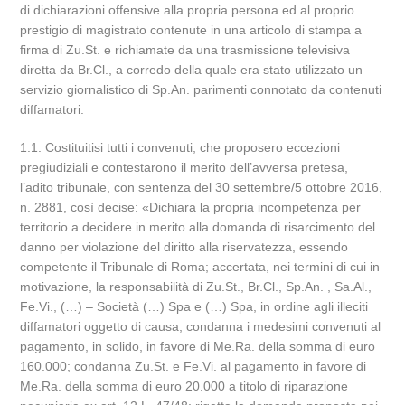
di dichiarazioni offensive alla propria persona ed al proprio
prestigio di magistrato contenute in una articolo di stampa a
firma di Zu.St. e richiamate da una trasmissione televisiva
diretta da Br.Cl., a corredo della quale era stato utilizzato un
servizio giornalistico di Sp.An. parimenti connotato da contenuti
diffamatori.
1.1. Costituitisi tutti i convenuti, che proposero eccezioni
pregiudiziali e contestarono il merito dell’avversa pretesa,
l’adito tribunale, con sentenza del 30 settembre/5 ottobre 2016,
n. 2881, così decise: «Dichiara la propria incompetenza per
territorio a decidere in merito alla domanda di risarcimento del
danno per violazione del diritto alla riservatezza, essendo
competente il Tribunale di Roma; accertata, nei termini di cui in
motivazione, la responsabilità di Zu.St., Br.Cl., Sp.An. , Sa.Al.,
Fe.Vi., (…) – Società (…) Spa e (…) Spa, in ordine agli illeciti
diffamatori oggetto di causa, condanna i medesimi convenuti al
pagamento, in solido, in favore di Me.Ra. della somma di euro
160.000; condanna Zu.St. e Fe.Vi. al pagamento in favore di
Me.Ra. della somma di euro 20.000 a titolo di riparazione