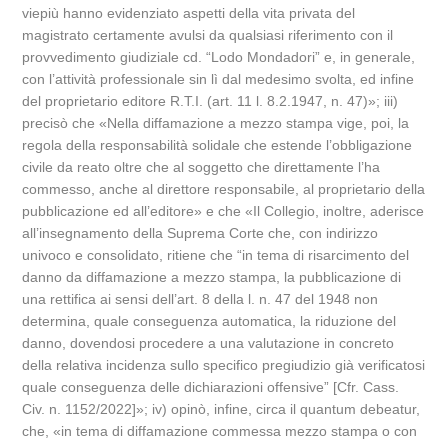
viepiù hanno evidenziato aspetti della vita privata del
magistrato certamente avulsi da qualsiasi riferimento con il
provvedimento giudiziale cd. “Lodo Mondadori” e, in generale,
con l’attività professionale sin lì dal medesimo svolta, ed infine
del proprietario editore R.T.I. (art. 11 l. 8.2.1947, n. 47)»; iii)
precisò che «Nella diffamazione a mezzo stampa vige, poi, la
regola della responsabilità solidale che estende l’obbligazione
civile da reato oltre che al soggetto che direttamente l’ha
commesso, anche al direttore responsabile, al proprietario della
pubblicazione ed all’editore» e che «Il Collegio, inoltre, aderisce
all’insegnamento della Suprema Corte che, con indirizzo
univoco e consolidato, ritiene che “in tema di risarcimento del
danno da diffamazione a mezzo stampa, la pubblicazione di
una rettifica ai sensi dell’art. 8 della l. n. 47 del 1948 non
determina, quale conseguenza automatica, la riduzione del
danno, dovendosi procedere a una valutazione in concreto
della relativa incidenza sullo specifico pregiudizio già verificatosi
quale conseguenza delle dichiarazioni offensive” [Cfr. Cass.
Civ. n. 1152/2022]»; iv) opinò, infine, circa il quantum debeatur,
che, «in tema di diffamazione commessa mezzo stampa o con