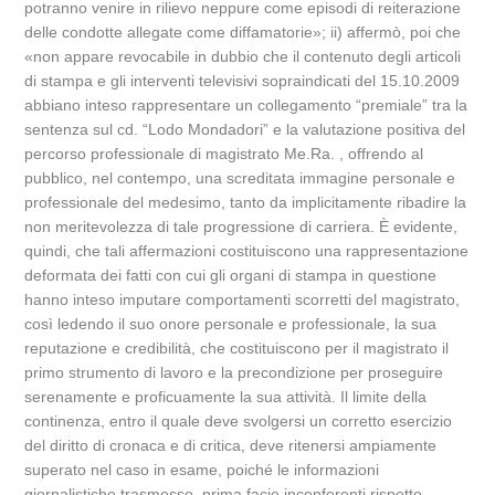
potranno venire in rilievo neppure come episodi di reiterazione
delle condotte allegate come diffamatorie»; ii) affermò, poi che
«non appare revocabile in dubbio che il contenuto degli articoli
di stampa e gli interventi televisivi sopraindicati del 15.10.2009
abbiano inteso rappresentare un collegamento “premiale” tra la
sentenza sul cd. “Lodo Mondadori” e la valutazione positiva del
percorso professionale di magistrato Me.Ra. , offrendo al
pubblico, nel contempo, una screditata immagine personale e
professionale del medesimo, tanto da implicitamente ribadire la
non meritevolezza di tale progressione di carriera. È evidente,
quindi, che tali affermazioni costituiscono una rappresentazione
deformata dei fatti con cui gli organi di stampa in questione
hanno inteso imputare comportamenti scorretti del magistrato,
così ledendo il suo onore personale e professionale, la sua
reputazione e credibilità, che costituiscono per il magistrato il
primo strumento di lavoro e la precondizione per proseguire
serenamente e proficuamente la sua attività. Il limite della
continenza, entro il quale deve svolgersi un corretto esercizio
del diritto di cronaca e di critica, deve ritenersi ampiamente
superato nel caso in esame, poiché le informazioni
giornalistiche trasmesse, prima facie inconferenti rispetto