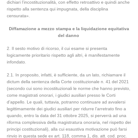
dichiari l’incostituzionalità, con effetto retroattivo e quindi anche
rispetto alla sentenza qui impugnata, della disciplina
censurata».
Diffamazione a mezzo stampa e la liquidazione equitativa
del danno
2. Il sesto motivo di ricorso, il cui esame si presenta
logicamente prioritario rispetto agli altri, è manifestamente
infondato.
2.1. In proposito, infatti, è sufficiente, da un lato, richiamare il
dictum della sentenza della Corte costituzionale n. 41 del 2021
(secondo cui sono incostituzionali le norme che hanno previsto,
come magistrati onorari, i giudici ausiliari presso le Corti
d’appello. Le quali, tuttavia, potranno continuare ad avvalersi
legittimamente dei giudici ausiliari per ridurre l’arretrato fino a
quando, entro la data del 31 ottobre 2025, si perverrà ad una
riforma complessiva della magistratura onoraria, nel rispetto dei
principi costituzionali), alla cui esaustiva motivazione può farsi
rinvio in questa sede ex art. 118, comma 1, dis. att. cod. proc.