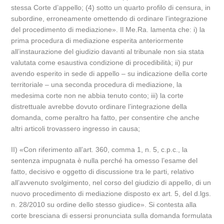
stessa Corte d’appello; (4) sotto un quarto profilo di censura, in
subordine, erroneamente omettendo di ordinare l’integrazione
del procedimento di mediazione». Il Me.Ra. lamenta che: i) la
prima procedura di mediazione esperita anteriormente
all’instaurazione del giudizio davanti al tribunale non sia stata
valutata come esaustiva condizione di procedibilità; ii) pur
avendo esperito in sede di appello – su indicazione della corte
territoriale – una seconda procedura di mediazione, la
medesima corte non ne abbia tenuto conto; iii) la corte
distrettuale avrebbe dovuto ordinare l’integrazione della
domanda, come peraltro ha fatto, per consentire che anche
altri articoli trovassero ingresso in causa;
II) «Con riferimento all’art. 360, comma 1, n. 5, c.p.c., la
sentenza impugnata è nulla perché ha omesso l’esame del
fatto, decisivo e oggetto di discussione tra le parti, relativo
all’avvenuto svolgimento, nel corso del giudizio di appello, di un
nuovo procedimento di mediazione disposto ex art. 5, del d.lgs.
n. 28/2010 su ordine dello stesso giudice». Si contesta alla
corte bresciana di essersi pronunciata sulla domanda formulata