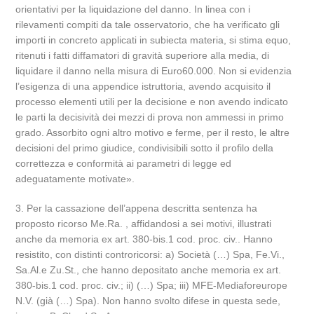
orientativi per la liquidazione del danno. In linea con i
rilevamenti compiti da tale osservatorio, che ha verificato gli
importi in concreto applicati in subiecta materia, si stima equo,
ritenuti i fatti diffamatori di gravità superiore alla media, di
liquidare il danno nella misura di Euro60.000. Non si evidenzia
l’esigenza di una appendice istruttoria, avendo acquisito il
processo elementi utili per la decisione e non avendo indicato
le parti la decisività dei mezzi di prova non ammessi in primo
grado. Assorbito ogni altro motivo e ferme, per il resto, le altre
decisioni del primo giudice, condivisibili sotto il profilo della
correttezza e conformità ai parametri di legge ed
adeguatamente motivate».
3. Per la cassazione dell’appena descritta sentenza ha
proposto ricorso Me.Ra. , affidandosi a sei motivi, illustrati
anche da memoria ex art. 380-bis.1 cod. proc. civ.. Hanno
resistito, con distinti controricorsi: a) Società (…) Spa, Fe.Vi.,
Sa.Al.e Zu.St., che hanno depositato anche memoria ex art.
380-bis.1 cod. proc. civ.; ii) (…) Spa; iii) MFE-Mediaforeurope
N.V. (già (…) Spa). Non hanno svolto difese in questa sede,