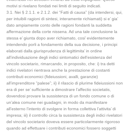
motivi si rivelano fondati nei limiti di seguito indicati.
3.1. Nei § 2.1.1. e 2.1.2. dei “Fatti di causa” (da intendersi, qui,
per intuibili ragioni di sintesi, interamente richiamati) si e’ gia’
dato ampiamente conto delle ragioni fondanti la suddetta
affermazione della corte nissena. Ad una tale conclusione la
stessa e’ giunta dopo aver richiamato, cosi’ evidentemente
intendendo porli a fondamento della sua decisione, i principi
elaborati dalla giurisprudenza di legittimita’ in ordine
all’individuazione degli indici sintomatici dell’esistenza del
vincolo societario, rimarcando, in proposito, che: i) tra detti
indici rivelatori rientrava anche la prestazione di costanti
contributi economici (fideiussioni, avalli, garanzie)
all’imprenditore “palese”; ii) il rilascio di plurime fideiussioni non
era di per se’ sufficiente a dimostrare l’affectio societatis,
dovendosi provare la sussistenza di un fondo comune o di
un’alea comune nei guadagni, in modo da manifestare
all’esterno l’intento di svolgere in forma collettiva l’attivita’ di
impresa; iii) il controllo circa la sussistenza degli indici rivelatori
del vincolo societario doveva essere particolarmente rigoroso
quando ad effettuare i contributi economici fossero soggetti