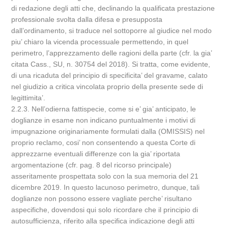
di redazione degli atti che, declinando la qualificata prestazione
professionale svolta dalla difesa e presupposta
dall’ordinamento, si traduce nel sottoporre al giudice nel modo
piu’ chiaro la vicenda processuale permettendo, in quel
perimetro, l’apprezzamento delle ragioni della parte (cfr. la gia’
citata Cass., SU, n. 30754 del 2018). Si tratta, come evidente,
di una ricaduta del principio di specificita’ del gravame, calato
nel giudizio a critica vincolata proprio della presente sede di
legittimita’.
2.2.3. Nell’odierna fattispecie, come si e’ gia’ anticipato, le
doglianze in esame non indicano puntualmente i motivi di
impugnazione originariamente formulati dalla (OMISSIS) nel
proprio reclamo, cosi’ non consentendo a questa Corte di
apprezzarne eventuali differenze con la gia’ riportata
argomentazione (cfr. pag. 8 del ricorso principale)
asseritamente prospettata solo con la sua memoria del 21
dicembre 2019. In questo lacunoso perimetro, dunque, tali
doglianze non possono essere vagliate perche’ risultano
aspecifiche, dovendosi qui solo ricordare che il principio di
autosufficienza, riferito alla specifica indicazione degli atti