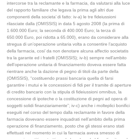
intercorse tra la reclamante e la farmacia, da valutarsi alla luce
del rapporto familiare che legava la prima agli altri due
componenti della societa’ di fatto: iv-a) le tre fideiussioni
rilasciate dalla (OMISSIS) in data 5 agosto 2008 (la prima di
1.600.000 Euro; la seconda di 400.000 Euro; la terza di
650.000 Euro, poi ridotta a 65.000), erano da considerare alla
stregua di un’operazione unitaria volta a consentire l’acquisto
della farmacia, cosi’ da non denotare alcuna affectio societatis
tra la garante ed i fratelli (OMISSIS); iv-b) sempre nell’ambito
dell’operazione unitaria di finanziamento doveva essere fatta
rientrare anche la dazione di pegno di titoli da parte della
(OMISSIS), “costituendo prassi bancaria quella di farsi
garantire i mutui e le concessioni di fidi per il tramite di aperture
di credito bancario con la stipula di fideiussioni omnibus, la
concessione di ipoteche o la costituzione di pegni ad opera di
soggetti solidi finanziariamente”; iv-c) anche i molteplici bonifici
eseguiti nel corso del tempo dalla reclamante in favore della
farmacia dovevano essere inquadrati nell’ambito della prima
operazione di finanziamento, posto che gli stessi erano stati
effettuati nel momento in cui la farmacia aveva smesso di