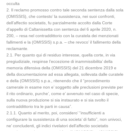
occulta
2. Il reclamo promosso contro tale seconda sentenza dalla sola
(OMISSIS), che contesto’ la sussistenza, nei suoi confronti,
dell’affectio societatis, fu parzialmente accolto dalla Corte
d’appello di Caltanissetta con sentenza del 6 aprile 2020, n.
200, – resa nel contraddittorio con la curatela dei menzionati
fallimenti e la (OMISSIS) s.p.a. – che revoco’ il fallimento della
reclamante.
2.1. Per quanto qui di residuo interesse, quella corte, in via
pregiudiziale, respinse l’eccezione di inammissibilita’ della
memoria difensiva della (OMISSIS) del 21 dicembre 2019 e
della documentazione ad essa allegata, sollevata dalle curatele
e della (OMISSIS) s.p.a., ritenendo che il “procedimento
camerale in esame non e’ soggetto alle preclusioni previste per
il rito ordinario, purche’, come e’ avvenuto nel caso di specie,
sulla nuova produzione si sia instaurato e si sia svolto il
contraddittorio tra le parti in causa”.
2.1.1. Quanto al merito, poi, considero’ “insufficienti a
configurare la sussistenza di una societa’ di fatto”, non univoci,
ne’ concludenti, gli indici rivelatori dell’affectio societatis