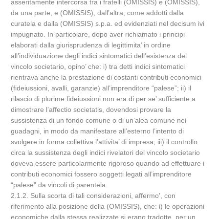
asseritamente intercorsa tra i fratelli (OMISSIS) e (OMISSIS),
da una parte, e (OMISSIS), dall’altra, come addotti dalla
curatela e dalla (OMISSIS) s.p.a. ed evidenziati nel decisum ivi
impugnato. In particolare, dopo aver richiamato i principi
elaborati dalla giurisprudenza di legittimita’ in ordine
all’individuazione degli indici sintomatici dell’esistenza del
vincolo societario, opino’ che: i) tra detti indici sintomatici
rientrava anche la prestazione di costanti contributi economici
(fideiussioni, avalli, garanzie) all’imprenditore “palese”; ii) il
rilascio di plurime fideiussioni non era di per se’ sufficiente a
dimostrare l’affectio societatis, dovendosi provare la
sussistenza di un fondo comune o di un’alea comune nei
guadagni, in modo da manifestare all’esterno l’intento di
svolgere in forma collettiva l’attivita’ di impresa; iii) il controllo
circa la sussistenza degli indici rivelatori del vincolo societario
doveva essere particolarmente rigoroso quando ad effettuare i
contributi economici fossero soggetti legati all’imprenditore
“palese” da vincoli di parentela.
2.1.2. Sulla scorta di tali considerazioni, affermo’, con
riferimento alla posizione della (OMISSIS), che: i) le operazioni
economiche dalla stessa realizzate si erano tradotte, per un