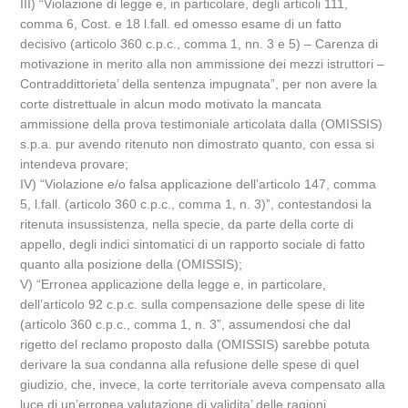
III) “Violazione di legge e, in particolare, degli articoli 111,
comma 6, Cost. e 18 l.fall. ed omesso esame di un fatto
decisivo (articolo 360 c.p.c., comma 1, nn. 3 e 5) – Carenza di
motivazione in merito alla non ammissione dei mezzi istruttori –
Contraddittorieta’ della sentenza impugnata”, per non avere la
corte distrettuale in alcun modo motivato la mancata
ammissione della prova testimoniale articolata dalla (OMISSIS)
s.p.a. pur avendo ritenuto non dimostrato quanto, con essa si
intendeva provare;
IV) “Violazione e/o falsa applicazione dell’articolo 147, comma
5, l.fall. (articolo 360 c.p.c., comma 1, n. 3)”, contestandosi la
ritenuta insussistenza, nella specie, da parte della corte di
appello, degli indici sintomatici di un rapporto sociale di fatto
quanto alla posizione della (OMISSIS);
V) “Erronea applicazione della legge e, in particolare,
dell’articolo 92 c.p.c. sulla compensazione delle spese di lite
(articolo 360 c.p.c., comma 1, n. 3”, assumendosi che dal
rigetto del reclamo proposto dalla (OMISSIS) sarebbe potuta
derivare la sua condanna alla refusione delle spese di quel
giudizio, che, invece, la corte territoriale aveva compensato alla
luce di un’erronea valutazione di validita’ delle ragioni