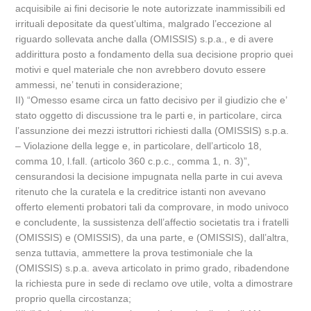
acquisibile ai fini decisorie le note autorizzate inammissibili ed
irrituali depositate da quest’ultima, malgrado l’eccezione al
riguardo sollevata anche dalla (OMISSIS) s.p.a., e di avere
addirittura posto a fondamento della sua decisione proprio quei
motivi e quel materiale che non avrebbero dovuto essere
ammessi, ne’ tenuti in considerazione;
II) “Omesso esame circa un fatto decisivo per il giudizio che e’
stato oggetto di discussione tra le parti e, in particolare, circa
l’assunzione dei mezzi istruttori richiesti dalla (OMISSIS) s.p.a.
– Violazione della legge e, in particolare, dell’articolo 18,
comma 10, l.fall. (articolo 360 c.p.c., comma 1, n. 3)”,
censurandosi la decisione impugnata nella parte in cui aveva
ritenuto che la curatela e la creditrice istanti non avevano
offerto elementi probatori tali da comprovare, in modo univoco
e concludente, la sussistenza dell’affectio societatis tra i fratelli
(OMISSIS) e (OMISSIS), da una parte, e (OMISSIS), dall’altra,
senza tuttavia, ammettere la prova testimoniale che la
(OMISSIS) s.p.a. aveva articolato in primo grado, ribadendone
la richiesta pure in sede di reclamo ove utile, volta a dimostrare
proprio quella circostanza;