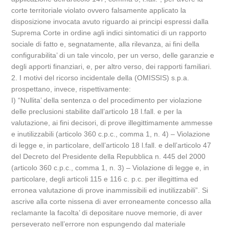
corte territoriale violato ovvero falsamente applicato la
disposizione invocata avuto riguardo ai principi espressi dalla
Suprema Corte in ordine agli indici sintomatici di un rapporto
sociale di fatto e, segnatamente, alla rilevanza, ai fini della
configurabilita’ di un tale vincolo, per un verso, delle garanzie e
degli apporti finanziari, e, per altro verso, dei rapporti familiari.
2. I motivi del ricorso incidentale della (OMISSIS) s.p.a.
prospettano, invece, rispettivamente:
I) “Nullita’ della sentenza o del procedimento per violazione
delle preclusioni stabilite dall’articolo 18 l.fall. e per la
valutazione, ai fini decisori, di prove illegittimamente ammesse
e inutilizzabili (articolo 360 c.p.c., comma 1, n. 4) – Violazione
di legge e, in particolare, dell’articolo 18 l.fall. e dell’articolo 47
del Decreto del Presidente della Repubblica n. 445 del 2000
(articolo 360 c.p.c., comma 1, n. 3) – Violazione di legge e, in
particolare, degli articoli 115 e 116 c. p.c. per illegittima ed
erronea valutazione di prove inammissibili ed inutilizzabili”. Si
ascrive alla corte nissena di aver erroneamente concesso alla
reclamante la facolta’ di depositare nuove memorie, di aver
perseverato nell’errore non espungendo dal materiale