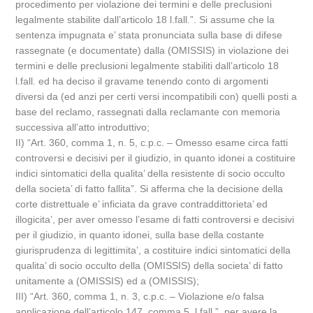
procedimento per violazione dei termini e delle preclusioni
legalmente stabilite dall’articolo 18 l.fall.”. Si assume che la
sentenza impugnata e’ stata pronunciata sulla base di difese
rassegnate (e documentate) dalla (OMISSIS) in violazione dei
termini e delle preclusioni legalmente stabiliti dall’articolo 18
l.fall. ed ha deciso il gravame tenendo conto di argomenti
diversi da (ed anzi per certi versi incompatibili con) quelli posti a
base del reclamo, rassegnati dalla reclamante con memoria
successiva all’atto introduttivo;
II) “Art. 360, comma 1, n. 5, c.p.c. – Omesso esame circa fatti
controversi e decisivi per il giudizio, in quanto idonei a costituire
indici sintomatici della qualita’ della resistente di socio occulto
della societa’ di fatto fallita”. Si afferma che la decisione della
corte distrettuale e’ inficiata da grave contraddittorieta’ ed
illogicita’, per aver omesso l’esame di fatti controversi e decisivi
per il giudizio, in quanto idonei, sulla base della costante
giurisprudenza di legittimita’, a costituire indici sintomatici della
qualita’ di socio occulto della (OMISSIS) della societa’ di fatto
unitamente a (OMISSIS) ed a (OMISSIS);
III) “Art. 360, comma 1, n. 3, c.p.c. – Violazione e/o falsa
applicazione dell’articolo 147, comma 5, l.fall.”, per avere la