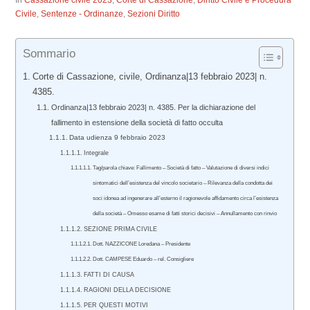
In
Cassazione civile 2023
,
Corte di Cassazione
,
Diritto Civile e Procedura
Civile
,
Sentenze - Ordinanze
,
Sezioni Diritto
Sommario
Corte di Cassazione, civile, Ordinanza|13 febbraio 2023| n.
4385.
Ordinanza|13 febbraio 2023| n. 4385. Per la dichiarazione del
fallimento in estensione della società di fatto occulta
Data udienza 9 febbraio 2023
Integrale
Tag/parola chiave: Fallimento – Società di fatto – Valutazione di diversi indici
sintomatici dell’esistenza del vincolo societario – Rilevanza della condotta dei
soci idonea ad ingenerare all’esterno il ragionevole affidamento circa l’esistenza
della società – Omesso esame di fatti storici decisivi – Annullamento con rinvio
SEZIONE PRIMA CIVILE
Dott. NAZZICONE Loredana – Presidente
Dott. CAMPESE Eduardo – rel. Consigliere
FATTI DI CAUSA
RAGIONI DELLA DECISIONE
PER QUESTI MOTIVI