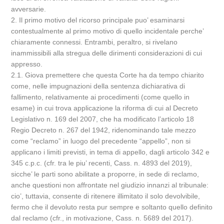
avversarie.
2. Il primo motivo del ricorso principale puo’ esaminarsi
contestualmente al primo motivo di quello incidentale perche’
chiaramente connessi. Entrambi, peraltro, si rivelano
inammissibili alla stregua delle dirimenti considerazioni di cui
appresso.
2.1. Giova premettere che questa Corte ha da tempo chiarito
come, nelle impugnazioni della sentenza dichiarativa di
fallimento, relativamente ai procedimenti (come quello in
esame) in cui trova applicazione la riforma di cui al Decreto
Legislativo n. 169 del 2007, che ha modificato l’articolo 18
Regio Decreto n. 267 del 1942, ridenominando tale mezzo
come “reclamo” in luogo del precedente “appello”, non si
applicano i limiti previsti, in tema di appello, dagli articolo 342 e
345 c.p.c. (cfr. tra le piu’ recenti, Cass. n. 4893 del 2019),
sicche’ le parti sono abilitate a proporre, in sede di reclamo,
anche questioni non affrontate nel giudizio innanzi al tribunale:
cio’, tuttavia, consente di ritenere illimitato il solo devolvibile,
fermo che il devoluto resta pur sempre e soltanto quello definito
dal reclamo (cfr., in motivazione, Cass. n. 5689 del 2017).