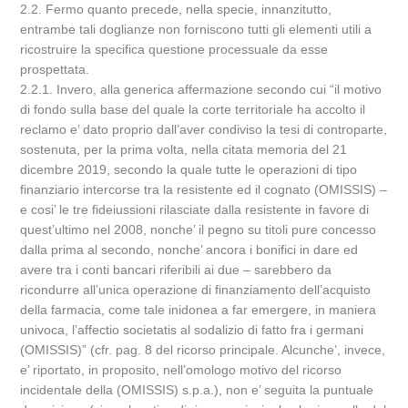
2.2. Fermo quanto precede, nella specie, innanzitutto,
entrambe tali doglianze non forniscono tutti gli elementi utili a
ricostruire la specifica questione processuale da esse
prospettata.
2.2.1. Invero, alla generica affermazione secondo cui “il motivo
di fondo sulla base del quale la corte territoriale ha accolto il
reclamo e’ dato proprio dall’aver condiviso la tesi di controparte,
sostenuta, per la prima volta, nella citata memoria del 21
dicembre 2019, secondo la quale tutte le operazioni di tipo
finanziario intercorse tra la resistente ed il cognato (OMISSIS) –
e cosi’ le tre fideiussioni rilasciate dalla resistente in favore di
quest’ultimo nel 2008, nonche’ il pegno su titoli pure concesso
dalla prima al secondo, nonche’ ancora i bonifici in dare ed
avere tra i conti bancari riferibili ai due – sarebbero da
ricondurre all’unica operazione di finanziamento dell’acquisto
della farmacia, come tale inidonea a far emergere, in maniera
univoca, l’affectio societatis al sodalizio di fatto fra i germani
(OMISSIS)” (cfr. pag. 8 del ricorso principale. Alcunche’, invece,
e’ riportato, in proposito, nell’omologo motivo del ricorso
incidentale della (OMISSIS) s.p.a.), non e’ seguita la puntuale