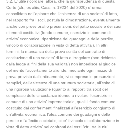
3.2. E’ utile ricordare, allora, che la giurisprudenza di questa
Corte (cfr., ex aliis, Cass. n. 19234 del 2020) e’ ormai
consolidata nell’opinare che l’esistenza di una societa’ di fatto,
nel rapporto fra i soci, postula la dimostrazione, eventualmente
anche con prove orali o presunzioni, del patto sociale e dei suoi
elementi costitutivi (fondo comune, esercizio in comune di
attivita’ economica, ripartizione dei guadagni e delle perdite,
vincolo di collaborazione in vista di detta attivita’). In altri
termini, la mancanza della prova scritta del contratto di
costituzione di una societa’ di fatto o irregolare (non richiesta
dalla legge ai fini della sua validita’) non impedisce al giudice
del merito l’accertamento aliunde, mediante ogni mezzo di
prova previsto dall’ordinamento, ivi comprese le presunzioni
semplici, dell’esistenza di una struttura societaria, all’esito di
una rigorosa valutazione (quanto ai rapporti tra soci) del
complesso delle circostanze idonee a rivelare l’esercizio in
comune di una attivita’ imprenditoriale, quali il fondo comune
costituito dai conferimenti finalizzati all’esercizio congiunto di
un’attivita’ economica, l’alea comune dei guadagni e delle
perdite e l’affectio societatis, cioe’ il vincolo di collaborazione in
vista di detta attivita’ nei confronti dei terzi (cfr., tra le piu’