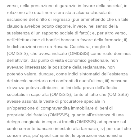
verso, nella prestazione di garanzie in favore della societa’, in
relazione alle quali non vi era stata alcuna clausola di
esclusione del diritto di regresso (pur ammettendo che un tale
clausola avrebbe potuto deporre, invece, nel senso della
sussistenza di un rapporto sociale di fatto); e, per altro verso,
nell’effettuazione di bonifici bancari a favore della farmacia; ii)
le dichiarazioni rese da Rosaria Cucchiara, moglie di
(OMISSIS), che aveva indicato (OMISSIS) come reale dominus
dell’attivita’, dal punto di vista economico gestionale, non
avevano interessato la posizione della reclamante, non
potendo valere, dunque, come indici sintomatici dell’esistenza
del vincolo societario nei confronti di quest’ultima; iii) nessuna
rilevanza poteva attribuirsi, ai fini della prova dell’affectio
societatis in capo alla (OMISSIS), tanto al fatto che (OMISSIS)
avesse assunta la veste di procuratore speciale in
un’operazione di compravendita immobiliare di beni di
proprieta’ del fratello (OMISSIS), quanto all’esistenza di una
delega congiunta in capo ai fratelli (OMISSIS) ad operare sul
conto corrente bancario intestato alla farmacia; iv) per quel che
concerneva, piu’ specificamente, le operazioni economiche