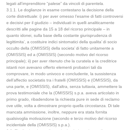
legati all’imprenditore “palese” da vincoli di parentela.
3.1.1. Le doglianze in esame contestano la decisione della
corte distrettuale: i) per aver omesso l’esame di fatti controversi
e decisivi per il giudizio – individuati in quelli analiticamente
descritti alle pagine da 15 a 18 del ricorso principale – in
quanto idonei, sulla base della costante giurisprudenza di
legittimita’, a costituire indici sintomatici della qualita’ di socio
occulto della (OMISSIS) della societa’ di fatto unitamente a
(OMISSIS) ed a (OMISSIS) (secondo motivo del ricorso
principale); ii) per aver ritenuto che la curatela e la creditrice
istanti non avevano offerto elementi probatori tali da
comprovare, in modo univoco e concludente, la sussistenza
dell’affectio societatis tra i fratelli (OMISSIS) e (OMISSIS), da
una parte, e (OMISSIS), dall’altra, senza tuttavia, ammettere la
prova testimoniale che la (OMISSIS) s.p.a. aveva articolato in
primo grado, ribadendone la richiesta pure in sede di reclamo
ove utile, volta a dimostrare proprio quella circostanza. Di tale
mancata ammissione, inoltre, neppure era stata fornita
qualsivoglia motivazione (secondo e terzo motivo del ricorso
incidentale della (OMISSIS) s.p.a.).