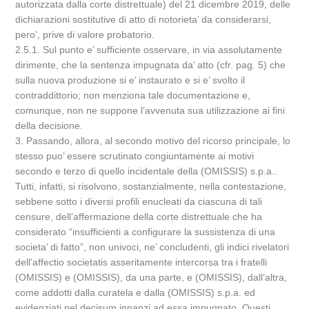
autorizzata dalla corte distrettuale) del 21 dicembre 2019, delle
dichiarazioni sostitutive di atto di notorieta’ da considerarsi,
pero’, prive di valore probatorio.
2.5.1. Sul punto e’ sufficiente osservare, in via assolutamente
dirimente, che la sentenza impugnata da’ atto (cfr. pag. 5) che
sulla nuova produzione si e’ instaurato e si e’ svolto il
contraddittorio; non menziona tale documentazione e,
comunque, non ne suppone l’avvenuta sua utilizzazione ai fini
della decisione.
3. Passando, allora, al secondo motivo del ricorso principale, lo
stesso puo’ essere scrutinato congiuntamente ai motivi
secondo e terzo di quello incidentale della (OMISSIS) s.p.a..
Tutti, infatti, si risolvono, sostanzialmente, nella contestazione,
sebbene sotto i diversi profili enucleati da ciascuna di tali
censure, dell’affermazione della corte distrettuale che ha
considerato “insufficienti a configurare la sussistenza di una
societa’ di fatto”, non univoci, ne’ concludenti, gli indici rivelatori
dell’affectio societatis asseritamente intercorsa tra i fratelli
(OMISSIS) e (OMISSIS), da una parte, e (OMISSIS), dall’altra,
come addotti dalla curatela e dalla (OMISSIS) s.p.a. ed
evidenziati nel decisum innanzi ad essa impugnato. Questi