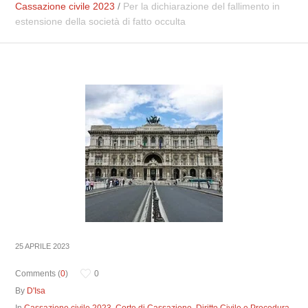
Cassazione civile 2023
/
Per la dichiarazione del fallimento in
estensione della società di fatto occulta
25 APRILE 2023
Comments (
0
)
0
By
D'Isa