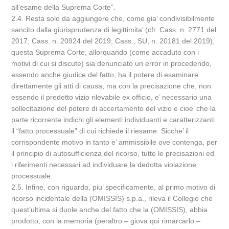
all’esame della Suprema Corte”.
2.4. Resta solo da aggiungere che, come gia’ condivisibilmente
sancito dalla giurisprudenza di legittimita’ (cfr. Cass. n. 2771 del
2017; Cass. n. 20924 del 2019; Cass., SU, n. 20181 del 2019),
questa Suprema Corte, allorquando (come accaduto con i
motivi di cui si discute) sia denunciato un error in procedendo,
essendo anche giudice del fatto, ha il potere di esaminare
direttamente gli atti di causa; ma con la precisazione che, non
essendo il predetto vizio rilevabile ex officio, e’ necessario una
sollecitazione del potere di accertamento del vizio e cioe’ che la
parte ricorrente indichi gli elementi individuanti e caratterizzanti
il “fatto processuale” di cui richiede il riesame. Sicche’ il
corrispondente motivo in tanto e’ ammissibile ove contenga, per
il principio di autosufficienza del ricorso, tutte le precisazioni ed
i riferimenti necessari ad individuare la dedotta violazione
processuale.
2.5. Infine, con riguardo, piu’ specificamente, al primo motivo di
ricorso incidentale della (OMISSIS) s.p.a., rileva il Collegio che
quest’ultima si duole anche del fatto che la (OMISSIS), abbia
prodotto, con la memoria (peraltro – giova qui rimarcarlo –