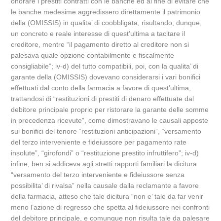
onorare i prestiti contratti con le banche ed al fine di evitare che
le banche medesime aggredissero direttamente il patrimonio
della (OMISSIS) in qualita’ di coobbligata, risultando, dunque,
un concreto e reale interesse di quest’ultima a tacitare il
creditore, mentre “il pagamento diretto al creditore non si
palesava quale opzione contabilmente e fiscalmente
consigliabile”; iv-d) del tutto compatibili, poi, con la qualita’ di
garante della (OMISSIS) dovevano considerarsi i vari bonifici
effettuati dal conto della farmacia a favore di quest’ultima,
trattandosi di “restituzioni di prestiti di denaro effettuate dal
debitore principale proprio per ristorare la garante delle somme
in precedenza ricevute”, come dimostravano le causali apposte
sui bonifici del tenore “restituzioni anticipazioni”, “versamento
del terzo interveniente e fideiussore per pagamento rate
insolute”, “girofondi” o “restituzione prestito infruttifero”; iv-d)
infine, ben si addiceva agli stretti rapporti familiari la dicitura
“versamento del terzo interveniente e fideiussore senza
possibilita’ di rivalsa” nella causale dalla reclamante a favore
della farmacia, atteso che tale dicitura “non e’ tale da far venir
meno l’azione di regresso che spetta al fideiussore nei confronti
del debitore principale, e comunque non risulta tale da palesare