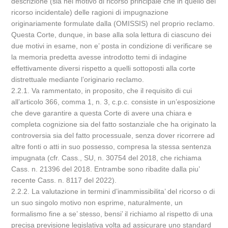
descrizione (sia nel motivo di ricorso principale che in quello del
ricorso incidentale) delle ragioni di impugnazione
originariamente formulate dalla (OMISSIS) nel proprio reclamo.
Questa Corte, dunque, in base alla sola lettura di ciascuno dei
due motivi in esame, non e’ posta in condizione di verificare se
la memoria predetta avesse introdotto temi di indagine
effettivamente diversi rispetto a quelli sottoposti alla corte
distrettuale mediante l’originario reclamo.
2.2.1. Va rammentato, in proposito, che il requisito di cui
all’articolo 366, comma 1, n. 3, c.p.c. consiste in un’esposizione
che deve garantire a questa Corte di avere una chiara e
completa cognizione sia del fatto sostanziale che ha originato la
controversia sia del fatto processuale, senza dover ricorrere ad
altre fonti o atti in suo possesso, compresa la stessa sentenza
impugnata (cfr. Cass., SU, n. 30754 del 2018, che richiama
Cass. n. 21396 del 2018. Entrambe sono ribadite dalla piu’
recente Cass. n. 8117 del 2022).
2.2.2. La valutazione in termini d’inammissibilita’ del ricorso o di
un suo singolo motivo non esprime, naturalmente, un
formalismo fine a se’ stesso, bensi’ il richiamo al rispetto di una
precisa previsione legislativa volta ad assicurare uno standard