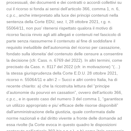
processuali, dei documenti e dei contratti o accordi collettivi su
cui il ricorso si fonda ai sensi dell’articolo 366, comma 1, n. 6,
c.p.c., anche interpretato alla luce dei principi contenuti nella
sentenza della Corte EDU, sez. I, 28 ottobre 2021, r.g. n.
55064/11, non puo’ ritenersi rispettato qualora il motivo di
ricorso faccia rinvio agli atti allegati e contenuti nel fascicolo di
parte senza riassumerne il contenuto al fine di soddisfare il
requisito ineludibile dell’autonomia del ricorso per cassazione,
fondato sulla idoneita’ del contenuto delle censure a consentire
la decisione (cfr. Cass. n. 6769 del 2022). In altri termini, come
precisato da Cass. n. 8117 del 2022 (cfr. in motivazione) “(…)
la stessa giurisprudenza della Corte E.D.U. 28 ottobre 2021,
ricorso n. 55064/11 e altri 2 – Succi e altri contro Italia, ha di
recente chiarito: a) che la ricostruita lettura del “principe
d’autonomie du pourvoi en cassation”, ovvero dell’articolo 366,
c.p.c., e in questo caso del numero 3 del comma 1, “garantisce
un utilizzo appropriato e piu’ efficace delle risorse disponibili”
dall’amministrazione della giustizia, quale conformata dalle
norme nazionali e dal diritto vivente a fronte delle domande ad
essa rivolte (la Corte evoca in questo quadro le disposizioni