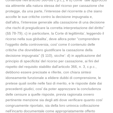
contenute nell’articolo 360-bis c.p.c.), e b) come “tale approccio
sia attinente alla natura stessa del ricorso per cassazione che
protegge, da una parte, l’interesse del ricorrente a che siano
accolte le sue critiche contro la decisione impugnata e,
dall’altra, l’interesse generale alla cassazione di una decisione
che rischi di pregiudicare la corretta interpretazione del diritto”
(§§ 78-79); c) in particolare, la Corte di legittimita’, leggendo il
ricorso nella sua globalita’, deve allora poter “comprendere
l’oggetto della controversia, cosi’ come il contenuto delle
critiche che dovrebbero giustificare la cassazione della
decisione impugnata” (§ 110), sicche’: d) in applicazione del
principio di specificita’ del ricorso per cassazione, ai fini del
rispetto del requisito stabilito dall’articolo 366, n. 3, c.p.c.,
debbono essere precisate e riferite, con chiara sintesi
idoneamente funzionale a elidere dubbi di comprensione, le
pretese quali svolte nelle fasi di merito, e le risposte date dai
precedenti giudici, cosi’ da poter apprezzare la concludenza
delle censure a quelle risposte, previa ragionata ovvero
pertinente menzione sia degli atti dove verificare quanto cosi’
congruamente riportato, sia della loro univoca collocazione
nell’incarto documentale come appropriatamente offerto