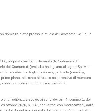
n domicilio eletto presso lo studio dell’avvocato Ge. Te. in
 R.G., proposto per l’annullamento dell’ordinanza 13
torio del Comune di (omissis) ha ingiunto al signor Sa. Mi. –
into al catasto al foglio (omissis), particella (omissis),
 primo piano, allo stato al rustico comprensivo di muratura
sto, connesso, conseguente ovvero collegato;
 che l’udienza si svolge ai sensi dell’art. 4, comma 1, del
 28 ottobre 2020, n. 137, convertito, con modificazioni, dalla
lare del Segretario generale della Giustizia Amministrativa