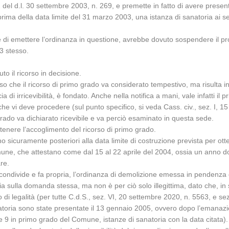
2 del d.l. 30 settembre 2003, n. 269, e premette in fatto di avere present
rima della data limite del 31 marzo 2003, una istanza di sanatoria ai sen
 di emettere l’ordinanza in questione, avrebbe dovuto sospendere il proc
3 stesso.
to il ricorso in decisione.
so che il ricorso di primo grado va considerato tempestivo, ma risulta i
a di irricevibilità, è fondato. Anche nella notifica a mani, vale infatti il p
che vi deve procedere (sul punto specifico, si veda Cass. civ., sez. I, 1
 grado va dichiarato ricevibile e va perciò esaminato in questa sede.
ttenere l’accoglimento del ricorso di primo grado.
o sicuramente posteriori alla data limite di costruzione prevista per ot
ne, che attestano come dal 15 al 22 aprile del 2004, ossia un anno dopo,
re.
o condivide e fa propria, l’ordinanza di demolizione emessa in penden
a sulla domanda stessa, ma non è per ciò solo illegittima, dato che, in
io di legalità (per tutte C.d.S., sez. VI, 20 settembre 2020, n. 5563, e se
atoria sono state presentate il 13 gennaio 2005, ovvero dopo l’emanazi
 9 in primo grado del Comune, istanze di sanatoria con la data citata).