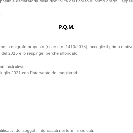
ello e declaratoria della ricevibilità del ricorso di primo grado, l’appe
o.
P.Q.M.
 in epigrafe proposto (ricorso n. 1410/2015), accoglie il primo motivo e
1 del 2015 e lo respinge, perché infondato
mministrativa.
uglio 2021 con l’intervento dei magistrati:
ificativi dei soggetti interessati nei termini indicati.