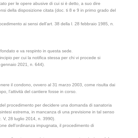
ato per le opere abusive di cui si è detto, a suo dire
si della disposizione citata (doc. ti 8 e 9 in primo grado del
edimento ai sensi dell’art. 38 della l. 28 febbraio 1985, n.
nfondato e va respinto in questa sede.
rincipio per cui la notifica stessa per chi vi procede si
5 gennaio 2021, n. 644).
tenere il condono, ovvero al 31 marzo 2003, come risulta dai
 l’attività del cantiere fosse in corso.
za del procedimento per decidere una domanda di sanatoria
 sintesi estrema, in mancanza di una previsione in tal senso
z. V, 28 luglio 2014, n. 3990).
one dell’ordinanza impugnata, il procedimento di