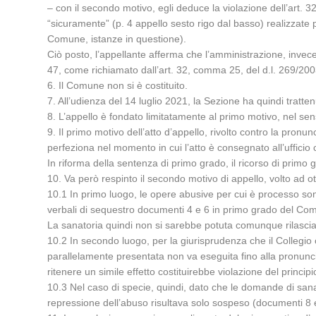
– con il secondo motivo, egli deduce la violazione dell’art. 3
“sicuramente” (p. 4 appello sesto rigo dal basso) realizzate p
Comune, istanze in questione).
Ciò posto, l’appellante afferma che l’amministrazione, invece
47, come richiamato dall’art. 32, comma 25, del d.l. 269/200
6. Il Comune non si è costituito.
7. All’udienza del 14 luglio 2021, la Sezione ha quindi trattenu
8. L’appello è fondato limitatamente al primo motivo, nel sen
9. Il primo motivo dell’atto d’appello, rivolto contro la pronunci
perfeziona nel momento in cui l’atto è consegnato all’ufficio 
In riforma della sentenza di primo grado, il ricorso di primo
10. Va però respinto il secondo motivo di appello, volto ad o
10.1 In primo luogo, le opere abusive per cui è processo son
verbali di sequestro documenti 4 e 6 in primo grado del Comu
La sanatoria quindi non si sarebbe potuta comunque rilascia
10.2 In secondo luogo, per la giurisprudenza che il Collegi
parallelamente presentata non va eseguita fino alla pronunci
ritenere un simile effetto costituirebbe violazione del princip
10.3 Nel caso di specie, quindi, dato che le domande di san
repressione dell’abuso risultava solo sospeso (documenti 8 e