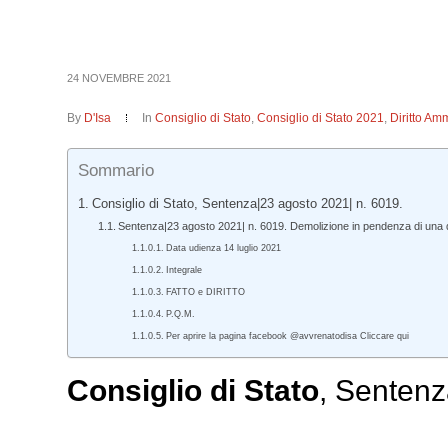
24 NOVEMBRE 2021
By
D'Isa
In
Consiglio di Stato
,
Consiglio di Stato 2021
,
Diritto Amm
Sommario
Consiglio di Stato, Sentenza|23 agosto 2021| n. 6019.
Sentenza|23 agosto 2021| n. 6019. Demolizione in pendenza di una
Data udienza 14 luglio 2021
Integrale
FATTO e DIRITTO
P.Q.M.
Per aprire la pagina facebook @avvrenatodisa Cliccare qui
Consiglio di Stato
, Sentenz