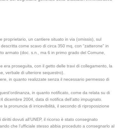
proprietario, un cantiere situato in via (omissis), sul
to descritta come scavo di circa 350 mq, con “zatterone” in
ento armato (doc. s.n., ma 6 in primo grado del Comune,
e era proseguita, con il getto delle travi di collegamento, la
ne, verbale di ulteriore sequestro).
ere, in quanto realizzate senza il necessario permesso di
 quest’ordinanza, in quanto notificato, come da relata su di
24 dicembre 2004, data di notifica dell’atto impugnato.
a pronuncia di irricevibilità, il secondo di riproposizione
iritti dovuti all’UNEP, il ricorso è stato consegnato
ilevando che l’ufficiale stesso abbia proceduto a consegnarlo al