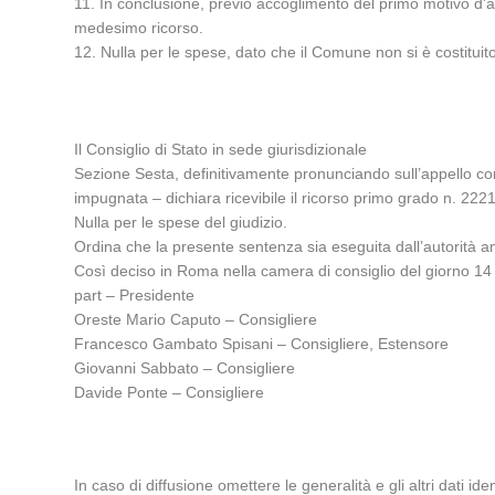
11. In conclusione, previo accoglimento del primo motivo d’app
medesimo ricorso.
12. Nulla per le spese, dato che il Comune non si è costituit
Il Consiglio di Stato in sede giurisdizionale
Sezione Sesta, definitivamente pronunciando sull’appello come
impugnata – dichiara ricevibile il ricorso primo grado n. 222
Nulla per le spese del giudizio.
Ordina che la presente sentenza sia eseguita dall’autorità a
Così deciso in Roma nella camera di consiglio del giorno 14 l
part – Presidente
Oreste Mario Caputo – Consigliere
Francesco Gambato Spisani – Consigliere, Estensore
Giovanni Sabbato – Consigliere
Davide Ponte – Consigliere
In caso di diffusione omettere le generalità e gli altri dati ident