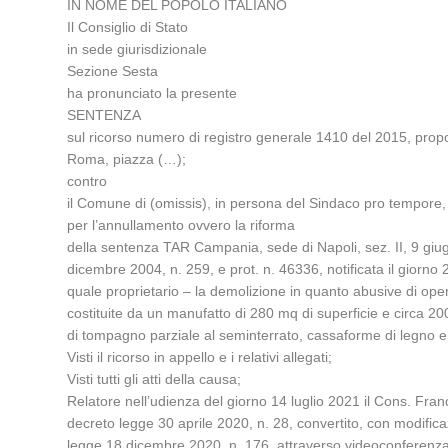
IN NOME DEL POPOLO ITALIANO
Il Consiglio di Stato
in sede giurisdizionale
Sezione Sesta
ha pronunciato la presente
SENTENZA
sul ricorso numero di registro generale 1410 del 2015, propos
Roma, piazza (…);
contro
il Comune di (omissis), in persona del Sindaco pro tempore, n
per l’annullamento ovvero la riforma
della sentenza TAR Campania, sede di Napoli, sez. II, 9 giug
dicembre 2004, n. 259, e prot. n. 46336, notificata il giorno 
quale proprietario – la demolizione in quanto abusive di opere 
costituite da un manufatto di 280 mq di superficie e circa 2
di tompagno parziale al seminterrato, cassaforme di legno e 
Visti il ricorso in appello e i relativi allegati;
Visti tutti gli atti della causa;
Relatore nell’udienza del giorno 14 luglio 2021 il Cons. Fra
decreto legge 30 aprile 2020, n. 28, convertito, con modificaz
legge 18 dicembre 2020, n. 176, attraverso videoconferenza c