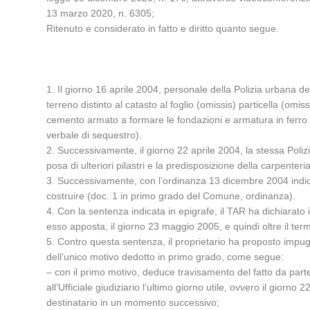
13 marzo 2020, n. 6305;
Ritenuto e considerato in fatto e diritto quanto segue.
1. Il giorno 16 aprile 2004, personale della Polizia urbana de
terreno distinto al catasto al foglio (omissis) particella (om
cemento armato a formare le fondazioni e armatura in ferro 
verbale di sequestro).
2. Successivamente, il giorno 22 aprile 2004, la stessa Polizia
posa di ulteriori pilastri e la predisposizione della carpenter
3. Successivamente, con l’ordinanza 13 dicembre 2004 indica
costruire (doc. 1 in primo grado del Comune, ordinanza).
4. Con la sentenza indicata in epigrafe, il TAR ha dichiarato 
esso apposta, il giorno 23 maggio 2005, e quindi oltre il ter
5. Contro questa sentenza, il proprietario ha proposto impugna
dell’unico motivo dedotto in primo grado, come segue:
– con il primo motivo, deduce travisamento del fatto da parte 
all’Ufficiale giudiziario l’ultimo giorno utile, ovvero il giorn
destinatario in un momento successivo;