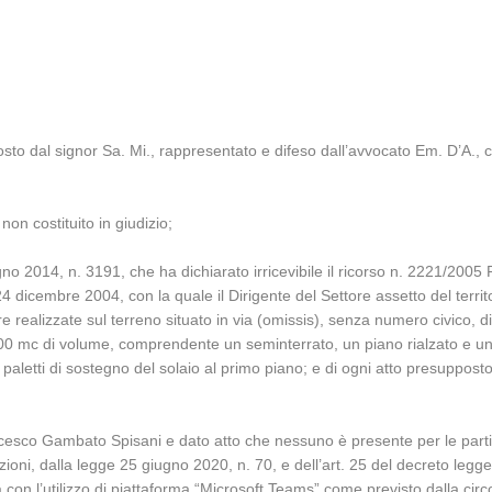
to dal signor Sa. Mi., rappresentato e difeso dall’avvocato Em. D’A., co
on costituito in giudizio;
no 2014, n. 3191, che ha dichiarato irricevibile il ricorso n. 2221/2005
24 dicembre 2004, con la quale il Dirigente del Settore assetto del terri
realizzate sul terreno situato in via (omissis), senza numero civico, dist
000 mc di volume, comprendente un seminterrato, un piano rialzato e un
paletti di sostegno del solaio al primo piano; e di ogni atto presuppo
ncesco Gambato Spisani e dato atto che nessuno è presente per le parti e
ioni, dalla legge 25 giugno 2020, n. 70, e dell’art. 25 del decreto legge
on l’utilizzo di piattaforma “Microsoft Teams” come previsto dalla circo