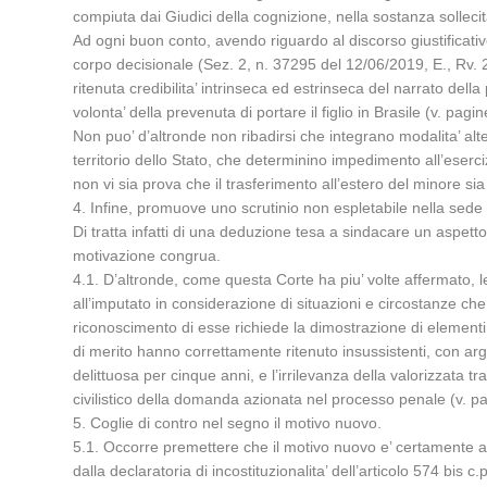
compiuta dai Giudici della cognizione, nella sostanza sollec
Ad ogni buon conto, avendo riguardo al discorso giustificati
corpo decisionale (Sez. 2, n. 37295 del 12/06/2019, E., Rv. 27
ritenuta credibilita’ intrinseca ed estrinseca del narrato del
volonta’ della prevenuta di portare il figlio in Brasile (v. pa
Non puo’ d’altronde non ribadirsi che integrano modalita’ alter
territorio dello Stato, che determinino impedimento all’eserciz
non vi sia prova che il trasferimento all’estero del minore si
4. Infine, promuove uno scrutinio non espletabile nella sede d
Di tratta infatti di una deduzione tesa a sindacare un aspett
motivazione congrua.
4.1. D’altronde, come questa Corte ha piu’ volte affermato, 
all’imputato in considerazione di situazioni e circostanze che 
riconoscimento di esse richiede la dimostrazione di elementi 
di merito hanno correttamente ritenuto insussistenti, con argo
delittuosa per cinque anni, e l’irrilevanza della valorizzata
civilistico della domanda azionata nel processo penale (v. p
5. Coglie di contro nel segno il motivo nuovo.
5.1. Occorre premettere che il motivo nuovo e’ certamente am
dalla declaratoria di incostituzionalita’ dell’articolo 574 bi