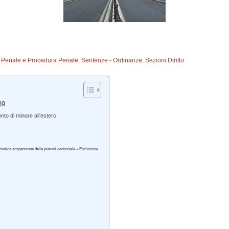
to Penale e Procedura Penale
,
Sentenze - Ordinanze
,
Sezioni Diritto
39.
nto di minore all’estero
omatica sospensione della potestà genitoriale – Esclusione