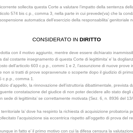
 ricorrente sollecita questa Corte a valutare l’impatto della sentenza de
l’articolo 574 bis c.p., comma 3, nella parte in cui prevede(va) che la cond
pensione automatica dell’esercizio della responsabilita’ genitoriale nei c
CONSIDERATO IN
DIRITTO
dedotta con il motivo aggiunto, mentre deve essere dichiarato inammissib
 dal costante insegnamento di questa Corte di legittimita’ e’ la doglia
to dell’articolo 603 c.p.p., commi 1 e 2, l’assunzione di nuove prove in
he non si tratti di prove sopravvenute o scoperte dopo il giudizio di pri
495 c.p.p., comma 1.
io d’appello, la rinnovazione dell’istruttoria dibattimentale, prevista da
guente constatazione del giudice di non poter decidere allo stato degli a
 in sede di legittimita’ se correttamente motivata (Sez. 6, n. 8936 del 1
te territoriale la’ dove ha respinto la richiesta di acquisizione probator
ecitato l’acquisizione sia eccentrica rispetto all’oggetto di prova del re
omunque in fatto e’ il primo motivo con cui la difesa censura la valutazi