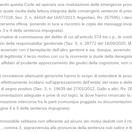
itando questa Corte ad operare una rivalutazione delle emergenze proce
vo quale risulta dalla lettura integrata delle convergenti sentenze di 
7218; Sez. 3, n. 44418 del 16/07/2013, Argentieri, Rv. 257595), i deciden
la persona offesa, ponendo in luce a riscontro le copie dei messaggi invi
gine 3 e 4 della sentenza impugnata).
native di commissione del delitto di cui all’articolo 574 bis c.p., le cond
io della responsabilita’ genitoriale (Sez. 6, n. 28772 del 16/09/2020, M.,
a avvenuto con il beneplacito dell’altro genitore e sia, dunque, avvenuto c
i legittimita’ il terzo motivo con cui la ricorrente si duole della denega
o affidato al prudente apprezzamento dei giudici della cognizione, non ce
le circostanze attenuanti generiche hanno lo scopo di estendere le poss
effettivamente incidano sull’apprezzamento dell’entita’ del reato e della 
di segno positivo (Sez. 3, n. 19639 del 27/01/2012, Gallo e altri, Rv. 25
mentazioni adeguate e prive di vizi logici, la’ dove hanno rimarcato la g
 transazione intercorsa fra le parti (comunque poggiata su documentazione
agine 4 e 5 della sentenza impugnata).
missibile sebbene non afferente ad alcuno dei motivi dedotti con il ric
s c.p., comma 3, sopravvenuta alla pronuncia della sentenza sub iudice e 