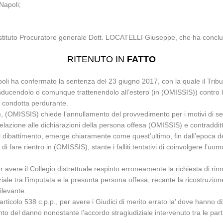
Napoli;
Sostituto Procuratore generale Dott. LOCATELLI Giuseppe, che ha conclus
RITENUTO IN
FATTO
apoli ha confermato la sentenza del 23 giugno 2017, con la quale il Trib
e conducendolo o comunque trattenendolo all’estero (in (OMISSIS)) contro l
on condotta perdurante.
, (OMISSIS) chiede l’annullamento del provvedimento per i motivi di seguit
relazione alle dichiarazioni della persona offesa (OMISSIS) e contradditto
nel dibattimento, emerge chiaramente come quest’ultimo, fin dall’epoca d
are rientro in (OMISSIS), stante i falliti tentativi di coinvolgere l’uomo
per avere il Collegio distrettuale respinto erroneamente la richiesta di ri
ale tra l’imputata e la presunta persona offesa, recante la ricostruzio
ilevante.
 e articolo 538 c.p.p., per avere i Giudici di merito errato la’ dove hanno
del danno nonostante l’accordo stragiudiziale intervenuto tra le parti