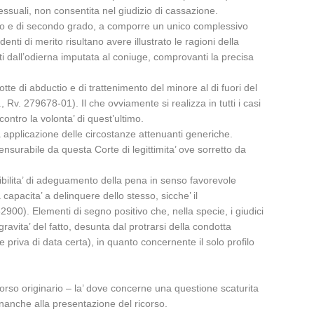
ssuali, non consentita nel giudizio di cassazione.
primo e di secondo grado, a comporre un unico complessivo
ti di merito risultano avere illustrato le ragioni della
ati dall’odierna imputata al coniuge, comprovanti la precisa
otte di abductio e di trattenimento del minore al di fuori del
 Rv. 279678-01). Il che ovviamente si realizza in tutti i casi
ontro la volonta’ di quest’ultimo.
ta applicazione delle circostanze attenuanti generiche.
nsurabile da questa Corte di legittimita’ ove sorretto da
ibilita’ di adeguamento della pena in senso favorevole
capacita’ a delinquere dello stesso, sicche’ il
2900). Elementi di segno positivo che, nella specie, i giudici
ravita’ del fatto, desunta dal protrarsi della condotta
 priva di data certa), in quanto concernente il solo profilo
orso originario – la’ dove concerne una questione scaturita
finanche alla presentazione del ricorso.