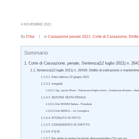
4 NOVEMBRE 2021
By
D'Isa
In
Cassazione penale 2021
,
Corte di Cassazione
,
Dirit
Sommario
Corte di Cassazione, penale, Sentenza|12 luglio 2021| n. 264
Sentenza|12 luglio 2021| n. 26439. Delitto di sottrazione e mantenime
Data udienza 10 giugno 2021
Integrale
Tag – parola: Minori – Sottrazione di figlio minore – Conduzione all’estero – Aut
SEZIONE SESTA PENALE
Dott. MOGINI Stefano – Presidente
Dott. BASSI A. – rel. Consigliere
RITENUTO IN FATTO
CONSIDERATO IN DIRITTO
P.Q.M.
Per aprire la pagina facebook @avvrenatodisa Cliccare qui