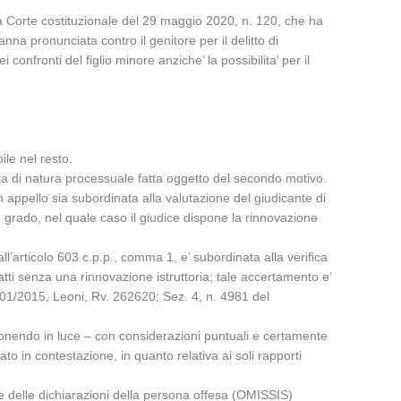
lla Corte costituzionale del 29 maggio 2020, n. 120, che ha
anna pronunciata contro il genitore per il delitto di
onfronti del figlio minore anziche’ la possibilita’ per il
ile nel resto.
nza di natura processuale fatta oggetto del secondo motivo.
 appello sia subordinata alla valutazione del giudicante di
mo grado, nel quale caso il giudice dispone la rinnovazione
ll’articolo 603 c.p.p., comma 1, e’ subordinata alla verifica
tti senza una rinnovazione istruttoria; tale accertamento e’
3/01/2015, Leoni, Rv. 262620; Sez. 4, n. 4981 del
ia ponendo in luce – con considerazioni puntuali e certamente
ato in contestazione, in quanto relativa ai soli rapporti
one delle dichiarazioni della persona offesa (OMISSIS)