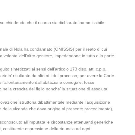
o chiedendo che il ricorso sia dichiarato inammissibile.
unale di Nola ha condannato (OMISSIS) per il reato di cui
a volonta’ dell’altro genitore, impedendone in tutto o in parte
o sintetizzati ai sensi dell’articolo 173 disp. att. c.p.p..
rieta’ risultante da altri atti del processo, per avere la Corte
ell’allontanamento dall’abitazione coniugale, fosse
 nella crescita del figlio nonche’ la situazione di assoluta
nnovazione istruttoria dibattimentale mediante l’acquisizione
ne della vicenda che dava origine al presente procedimento),
 disconosciuto all’imputata le circostanze attenuanti generiche
, costituente espressione della rinuncia ad ogni