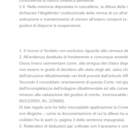
controversia di natura civilistica pendente.
2.4. Nella memoria depositata in cancelleria, la difesa della
dichiarato l’illegittimita’ costituzionale della norma di cui al
sottrazione e mantenimento di minore all’estero comporti la sos
giudice di disporre la sospensione.
1. Il ricorso e’ fondato con esclusivo riguardo alla censura 
2. All’evidenza destituita di fondamento e comunque smentita
Giova invero rammentare come, alla stregua del chiaro dispos
non essere in grado di decidere allo stato degli atti, salvo c
dell’istruzione dibattimentale nei limiti previsti dall’articolo 
Secondo il consolidato orientamento di questa Corte, nel giudiz
dell’incompletezza dell’indagine dibattimentale ed alla conse
rimesso alla valutazione del giudice di merito, incensurabile
05/12/2003, Rv. 229666).
Di tale regula iuris ha fatto ineccepibile applicazione la Cor
non illogiche – come la documentazione di cui la difesa ha soll
civilistici fra le parti (v. pagina 3 della sentenza impugnata).
3. Reiterativo di deduzioni gia’ coltivate con il gravame e c