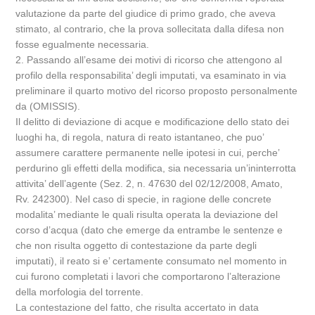
valutazione da parte del giudice di primo grado, che aveva
stimato, al contrario, che la prova sollecitata dalla difesa non
fosse egualmente necessaria.
2. Passando all’esame dei motivi di ricorso che attengono al
profilo della responsabilita’ degli imputati, va esaminato in via
preliminare il quarto motivo del ricorso proposto personalmente
da (OMISSIS).
Il delitto di deviazione di acque e modificazione dello stato dei
luoghi ha, di regola, natura di reato istantaneo, che puo’
assumere carattere permanente nelle ipotesi in cui, perche’
perdurino gli effetti della modifica, sia necessaria un’ininterrotta
attivita’ dell’agente (Sez. 2, n. 47630 del 02/12/2008, Amato,
Rv. 242300). Nel caso di specie, in ragione delle concrete
modalita’ mediante le quali risulta operata la deviazione del
corso d’acqua (dato che emerge da entrambe le sentenze e
che non risulta oggetto di contestazione da parte degli
imputati), il reato si e’ certamente consumato nel momento in
cui furono completati i lavori che comportarono l’alterazione
della morfologia del torrente.
La contestazione del fatto, che risulta accertato in data