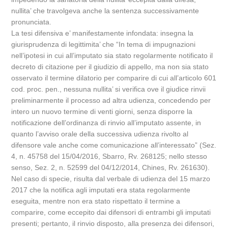
nullita’ che travolgeva anche la sentenza successivamente
pronunciata.
La tesi difensiva e’ manifestamente infondata: insegna la
giurisprudenza di legittimita’ che “In tema di impugnazioni
nell’ipotesi in cui all’imputato sia stato regolarmente notificato il
decreto di citazione per il giudizio di appello, ma non sia stato
osservato il termine dilatorio per comparire di cui all’articolo 601
cod. proc. pen., nessuna nullita’ si verifica ove il giudice rinvii
preliminarmente il processo ad altra udienza, concedendo per
intero un nuovo termine di venti giorni, senza disporre la
notificazione dell’ordinanza di rinvio all’imputato assente, in
quanto l’avviso orale della successiva udienza rivolto al
difensore vale anche come comunicazione all’interessato” (Sez.
4, n. 45758 del 15/04/2016, Sbarro, Rv. 268125; nello stesso
senso, Sez. 2, n. 52599 del 04/12/2014, Chines, Rv. 261630).
Nel caso di specie, risulta dal verbale di udienza del 15 marzo
2017 che la notifica agli imputati era stata regolarmente
eseguita, mentre non era stato rispettato il termine a
comparire, come eccepito dai difensori di entrambi gli imputati
presenti; pertanto, il rinvio disposto, alla presenza dei difensori,