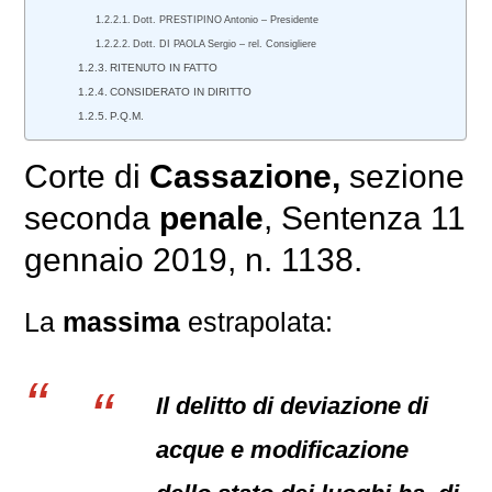
Dott. PRESTIPINO Antonio – Presidente
Dott. DI PAOLA Sergio – rel. Consigliere
RITENUTO IN FATTO
CONSIDERATO IN DIRITTO
P.Q.M.
Corte di
Cassazione,
sezione
seconda
penale
, Sentenza 11
gennaio 2019, n. 1138.
La
massima
estrapolata:
Il delitto di deviazione di
acque e modificazione