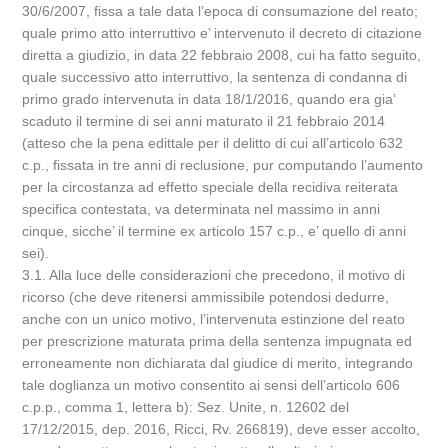
30/6/2007, fissa a tale data l’epoca di consumazione del reato;
quale primo atto interruttivo e’ intervenuto il decreto di citazione
diretta a giudizio, in data 22 febbraio 2008, cui ha fatto seguito,
quale successivo atto interruttivo, la sentenza di condanna di
primo grado intervenuta in data 18/1/2016, quando era gia’
scaduto il termine di sei anni maturato il 21 febbraio 2014
(atteso che la pena edittale per il delitto di cui all’articolo 632
c.p., fissata in tre anni di reclusione, pur computando l’aumento
per la circostanza ad effetto speciale della recidiva reiterata
specifica contestata, va determinata nel massimo in anni
cinque, sicche’ il termine ex articolo 157 c.p., e’ quello di anni
sei).
3.1. Alla luce delle considerazioni che precedono, il motivo di
ricorso (che deve ritenersi ammissibile potendosi dedurre,
anche con un unico motivo, l’intervenuta estinzione del reato
per prescrizione maturata prima della sentenza impugnata ed
erroneamente non dichiarata dal giudice di merito, integrando
tale doglianza un motivo consentito ai sensi dell’articolo 606
c.p.p., comma 1, lettera b): Sez. Unite, n. 12602 del
17/12/2015, dep. 2016, Ricci, Rv. 266819), deve esser accolto,