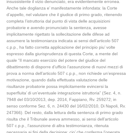
insussistente il vizio denunciato, era evidentemente erronea.
Anche tale doglianza e’ manifestamente infondata: la Corte
d’appello, nel valutare che il giudice di primo grado, ritenendo
completa l’istruttoria dal punto di vista delle acquisizioni
probatorie e avendo pronunciato la sentenza, avesse
implicitamente rigettato la sollecitazione delle difese ad
assumere la testimonianza indicata ai sensi dell’articolo 507
c.p.p., ha fatto corretta applicazione del principio piu’ volte
espresso dalla giurisprudenza di questa Corte, a mente del
quale “Il mancato esercizio del potere del giudice del
dibattimento di disporre d’ufficio l’assunzione di nuovi mezzi di
prova a norma dell’articolo 507 c.p.p., non richiede un’espressa
motivazione, quando dalla effettuata valutazione delle
risultanze probatorie possa implicitamente evincersi la
superfluita’ di un’eventuale integrazione istruttoria” (Sez. 4, n.
7948 del 03/10/2013, dep. 2014, Fappiano, Rv. 259272; in
senso conforme Sez. 6, n. 24430 del 16/02/2010, Di Napoli, Rv.
247366). Del resto, dalla lettura della sentenza di primo grado
risulta che il Tribunale aveva ammesso, ai sensi dell’articolo
507 c.p.p., l’assunzione di altra testimonianza, ritenuta
necessaria ai fini della decisione; cio’ che conferma l’operata