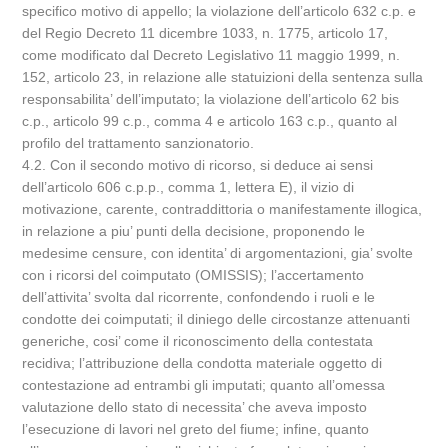
specifico motivo di appello; la violazione dell’articolo 632 c.p. e
del Regio Decreto 11 dicembre 1033, n. 1775, articolo 17,
come modificato dal Decreto Legislativo 11 maggio 1999, n.
152, articolo 23, in relazione alle statuizioni della sentenza sulla
responsabilita’ dell’imputato; la violazione dell’articolo 62 bis
c.p., articolo 99 c.p., comma 4 e articolo 163 c.p., quanto al
profilo del trattamento sanzionatorio.
4.2. Con il secondo motivo di ricorso, si deduce ai sensi
dell’articolo 606 c.p.p., comma 1, lettera E), il vizio di
motivazione, carente, contraddittoria o manifestamente illogica,
in relazione a piu’ punti della decisione, proponendo le
medesime censure, con identita’ di argomentazioni, gia’ svolte
con i ricorsi del coimputato (OMISSIS); l’accertamento
dell’attivita’ svolta dal ricorrente, confondendo i ruoli e le
condotte dei coimputati; il diniego delle circostanze attenuanti
generiche, cosi’ come il riconoscimento della contestata
recidiva; l’attribuzione della condotta materiale oggetto di
contestazione ad entrambi gli imputati; quanto all’omessa
valutazione dello stato di necessita’ che aveva imposto
l’esecuzione di lavori nel greto del fiume; infine, quanto