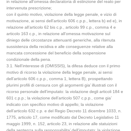
in relazione all’omessa declaratoria di estinzione del reato per
intervenuta prescrizione;
con il quinto motivo, violazione della legge penale, e vizio di
motivazione, ai sensi dell’articolo 606 c.p.p., lettera b) ed e), in
relazione all’articolo 62 bis c.p., articolo 99 c.p., comma 4 e
articolo 163 c.p., in relazione all’omessa motivazione sul
diniego delle circostanze attenuanti generiche, alla ritenuta
sussistenza della recidiva e alle conseguenze relative alla
mancata concessione del beneficio della sospensione
condizionale della pena.
3.1. Nell’interesse di (OMISSIS), la difesa deduce con il primo
motivo di ricorso la violazione della legge penale, ai sensi
dell’articolo 606 c.p.p., comma 1, lettera B), prospettando
plurimi profili di censura con gli argomenti gia’ illustrati con il
ricorso personale dell’imputato: la violazione degli articoli 184 e
601 c.p.p.; la violazione dell’articolo 507 c.p.p., come gia’
indicato con specifico motivo di appello; la violazione
dell’articolo 632 c.p. e del Regio Decreto 11 dicembre 1033, n.
1775, articolo 17, come modificato dal Decreto Legislativo 11
maggio 1999, n. 152, articolo 23, in relazione alle statuizioni
della sentenza sulla responsabilita’ dell’imputato; la violazione