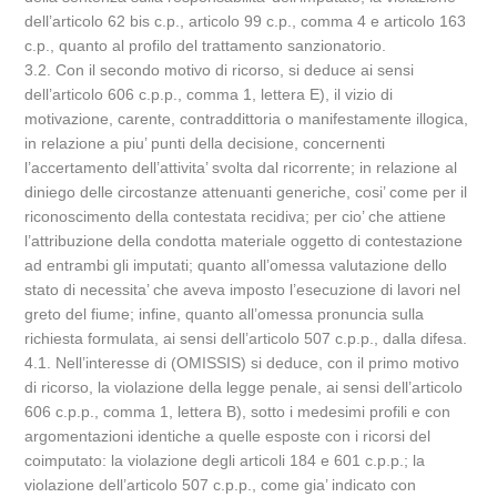
dell’articolo 62 bis c.p., articolo 99 c.p., comma 4 e articolo 163
c.p., quanto al profilo del trattamento sanzionatorio.
3.2. Con il secondo motivo di ricorso, si deduce ai sensi
dell’articolo 606 c.p.p., comma 1, lettera E), il vizio di
motivazione, carente, contraddittoria o manifestamente illogica,
in relazione a piu’ punti della decisione, concernenti
l’accertamento dell’attivita’ svolta dal ricorrente; in relazione al
diniego delle circostanze attenuanti generiche, cosi’ come per il
riconoscimento della contestata recidiva; per cio’ che attiene
l’attribuzione della condotta materiale oggetto di contestazione
ad entrambi gli imputati; quanto all’omessa valutazione dello
stato di necessita’ che aveva imposto l’esecuzione di lavori nel
greto del fiume; infine, quanto all’omessa pronuncia sulla
richiesta formulata, ai sensi dell’articolo 507 c.p.p., dalla difesa.
4.1. Nell’interesse di (OMISSIS) si deduce, con il primo motivo
di ricorso, la violazione della legge penale, ai sensi dell’articolo
606 c.p.p., comma 1, lettera B), sotto i medesimi profili e con
argomentazioni identiche a quelle esposte con i ricorsi del
coimputato: la violazione degli articoli 184 e 601 c.p.p.; la
violazione dell’articolo 507 c.p.p., come gia’ indicato con