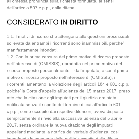
all’omessa pronuncia sulla richiesta formulata, ai sensi
dell’articolo 507 c.p.p., dalla difesa.
CONSIDERATO IN
DIRITTO
1.1. I motivi di ricorso che attengono alle questioni processuali
sollevate da entrambi i ricorrenti sono inammissibili, perche’
manifestamente infondati.
1.2. Con la prima censura del primo motivo di ricorso proposto
nell’interesse di (OMISSIS), riprodotta nel primo motivo del
ricorso proposto personalmente – dall’imputato, e con il primo
motivo di ricorso proposto nell’interesse di (OMISSIS), i
ricorrenti lamentano la violazione degli articoli 184 e 601 c.p.p.,
poiche’ la Corte d’appello all’udienza del 15 marzo 2017, preso
atto che la citazione agli imputati per il giudizio era stata
notificata senza il rispetto del termine di cui all’articolo 601
c.p.p., come eccepito dai rispettivi difensori, aveva disposto
semplicemente il rinvio alla successiva udienza del 5 aprile
2017, senza ordinare la nuova citazione degli imputati
appellanti mediante la notifica del verbale d’udienza, cosi’
impedendo la sanatoria della nullita’ eccepita dalla difesa,