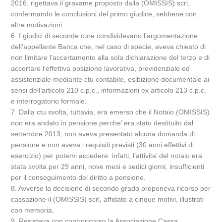
2016, rigettava il gravame proposto dalla (OMISSIS) scrl,
confermando le conclusioni del primo giudice, sebbene con
altre motivazioni.
6. I giudici di seconde cure condividevano l’argomentazione
dell’appellante Banca che, nel caso di specie, aveva chiesto di
non limitare l’accertamento alla sola dichiarazione del terzo e di
accertare l’effettiva posizione lavorativa, previdenziale ed
assistenziale mediante ctu contabile, esibizione documentale ai
sensi dell’articolo 210 c.p.c., informazioni ex articolo 213 c.p.c.
e interrogatorio formale.
7. Dalla ctu svolta, tuttavia, era emerso che il Notaio (OMISSIS)
non era andato in pensione perche’ era stato destituito dal
settembre 2013; non aveva presentato alcuna domanda di
pensione e non aveva i requisiti previsti (30 anni effettivi di
esercizio) per potervi accedere: infatti, l’attivita’ del notaio era
stata svolta per 29 anni, nove mesi e sedici giorni, insufficienti
per il conseguimento del diritto a pensione.
8. Avverso la decisione di secondo grado proponeva ricorso per
cassazione il (OMISSIS) scrl, affidato a cinque motivi, illustrati
con memoria.
9. Resisteva con controricorso la Associazione Cassa