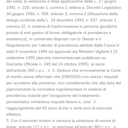
dei notai; la violazione e falsa applicazione della L. 27 giugno
1991, n. 220, articolo 1, comma 2, lettera a; Decreto Legislativo
30 giugno 1994, n. 509, articolo 3, comma 2 (Attuazione della
delega conferita dalla L. 24 dicembre 1993, n. 537, articolo 1,
comma 32, in materia di trasformazione in persone giuridiche
private di enti gestori di forme obbligatorie di previdenza e
assistenza), in combinato disposto con lo Statuto e il
Regolamento per l’attivita’ di previdenza adottati dalla Cassa in
data 9 novembre 1994 ed approvati dai Ministeri Vigilanti il 22
settembre 1995 (decreto interministeriale pubblicato su
Gazzetta Ufficiale n. 249 del 24 ottobre 1995), ai sensi
dell’articolo 360 c.p.c., n. 3. Deduce che erroneamente la Corte
di merito aveva affermato che (OMISSIS) non aveva i requisiti
per accedere alla pensione, non considerando che alla data del
pignoramento la normativa regolamentare in materia di
previdenza notarile per l’erogazione del trattamento
pensionistico richiedeva requisiti diversi e, cioe’, il
raggiungimento del 65 anno di eta’ e venti anni di esercizio
effettivo.
3. Con il secondo motivo si censura la violazione di norme di
legge: articolo 112 c.p.c., in relazione all’articolo 360 c.p.c., n.