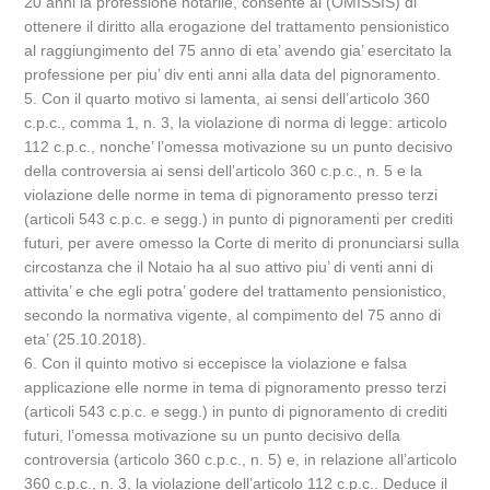
20 anni la professione notarile, consente al (OMISSIS) di
ottenere il diritto alla erogazione del trattamento pensionistico
al raggiungimento del 75 anno di eta’ avendo gia’ esercitato la
professione per piu’ div enti anni alla data del pignoramento.
5. Con il quarto motivo si lamenta, ai sensi dell’articolo 360
c.p.c., comma 1, n. 3, la violazione di norma di legge: articolo
112 c.p.c., nonche’ l’omessa motivazione su un punto decisivo
della controversia ai sensi dell’articolo 360 c.p.c., n. 5 e la
violazione delle norme in tema di pignoramento presso terzi
(articoli 543 c.p.c. e segg.) in punto di pignoramenti per crediti
futuri, per avere omesso la Corte di merito di pronunciarsi sulla
circostanza che il Notaio ha al suo attivo piu’ di venti anni di
attivita’ e che egli potra’ godere del trattamento pensionistico,
secondo la normativa vigente, al compimento del 75 anno di
eta’ (25.10.2018).
6. Con il quinto motivo si eccepisce la violazione e falsa
applicazione elle norme in tema di pignoramento presso terzi
(articoli 543 c.p.c. e segg.) in punto di pignoramento di crediti
futuri, l’omessa motivazione su un punto decisivo della
controversia (articolo 360 c.p.c., n. 5) e, in relazione all’articolo
360 c.p.c., n. 3, la violazione dell’articolo 112 c.p.c.. Deduce il