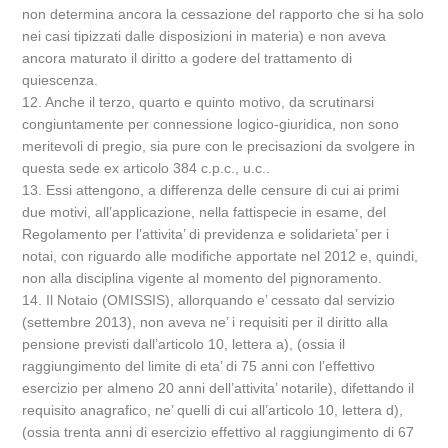
non determina ancora la cessazione del rapporto che si ha solo
nei casi tipizzati dalle disposizioni in materia) e non aveva
ancora maturato il diritto a godere del trattamento di
quiescenza.
12. Anche il terzo, quarto e quinto motivo, da scrutinarsi
congiuntamente per connessione logico-giuridica, non sono
meritevoli di pregio, sia pure con le precisazioni da svolgere in
questa sede ex articolo 384 c.p.c., u.c..
13. Essi attengono, a differenza delle censure di cui ai primi
due motivi, all’applicazione, nella fattispecie in esame, del
Regolamento per l’attivita’ di previdenza e solidarieta’ per i
notai, con riguardo alle modifiche apportate nel 2012 e, quindi,
non alla disciplina vigente al momento del pignoramento.
14. Il Notaio (OMISSIS), allorquando e’ cessato dal servizio
(settembre 2013), non aveva ne’ i requisiti per il diritto alla
pensione previsti dall’articolo 10, lettera a), (ossia il
raggiungimento del limite di eta’ di 75 anni con l’effettivo
esercizio per almeno 20 anni dell’attivita’ notarile), difettando il
requisito anagrafico, ne’ quelli di cui all’articolo 10, lettera d),
(ossia trenta anni di esercizio effettivo al raggiungimento di 67