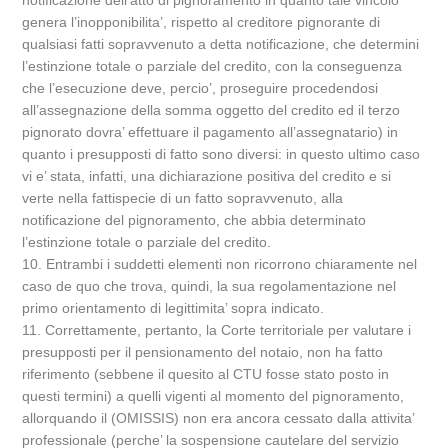
notificazione dell’atto di pignoramento in quanto tale vincolo
genera l’inopponibilita’, rispetto al creditore pignorante di
qualsiasi fatti sopravvenuto a detta notificazione, che determini
l’estinzione totale o parziale del credito, con la conseguenza
che l’esecuzione deve, percio’, proseguire procedendosi
all’assegnazione della somma oggetto del credito ed il terzo
pignorato dovra’ effettuare il pagamento all’assegnatario) in
quanto i presupposti di fatto sono diversi: in questo ultimo caso
vi e’ stata, infatti, una dichiarazione positiva del credito e si
verte nella fattispecie di un fatto sopravvenuto, alla
notificazione del pignoramento, che abbia determinato
l’estinzione totale o parziale del credito.
10. Entrambi i suddetti elementi non ricorrono chiaramente nel
caso de quo che trova, quindi, la sua regolamentazione nel
primo orientamento di legittimita’ sopra indicato.
11. Correttamente, pertanto, la Corte territoriale per valutare i
presupposti per il pensionamento del notaio, non ha fatto
riferimento (sebbene il quesito al CTU fosse stato posto in
questi termini) a quelli vigenti al momento del pignoramento,
allorquando il (OMISSIS) non era ancora cessato dalla attivita’
professionale (perche’ la sospensione cautelare del servizio