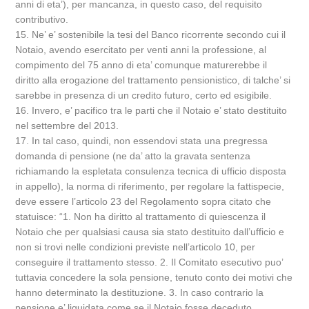
anni di eta’), per mancanza, in questo caso, del requisito
contributivo.
15. Ne’ e’ sostenibile la tesi del Banco ricorrente secondo cui il
Notaio, avendo esercitato per venti anni la professione, al
compimento del 75 anno di eta’ comunque maturerebbe il
diritto alla erogazione del trattamento pensionistico, di talche’ si
sarebbe in presenza di un credito futuro, certo ed esigibile.
16. Invero, e’ pacifico tra le parti che il Notaio e’ stato destituito
nel settembre del 2013.
17. In tal caso, quindi, non essendovi stata una pregressa
domanda di pensione (ne da’ atto la gravata sentenza
richiamando la espletata consulenza tecnica di ufficio disposta
in appello), la norma di riferimento, per regolare la fattispecie,
deve essere l’articolo 23 del Regolamento sopra citato che
statuisce: “1. Non ha diritto al trattamento di quiescenza il
Notaio che per qualsiasi causa sia stato destituito dall’ufficio e
non si trovi nelle condizioni previste nell’articolo 10, per
conseguire il trattamento stesso. 2. Il Comitato esecutivo puo’
tuttavia concedere la sola pensione, tenuto conto dei motivi che
hanno determinato la destituzione. 3. In caso contrario la
pensione e’ liquidata come se il Notaio fosse deceduto,