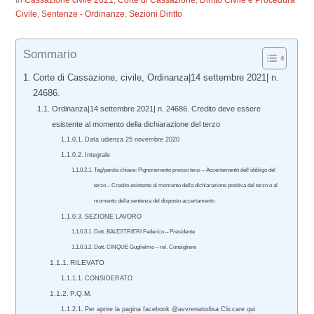
In
Cassazione civile 2021
,
Corte di Cassazione
,
Diritto Civile e Procedura
Civile
,
Sentenze - Ordinanze
,
Sezioni Diritto
Sommario
Corte di Cassazione, civile, Ordinanza|14 settembre 2021| n.
24686.
Ordinanza|14 settembre 2021| n. 24686. Credito deve essere
esistente al momento della dichiarazione del terzo
Data udienza 25 novembre 2020
Integrale
Tag/parola chiave: Pignoramento presso terzi – Accertamento dell’obbligo del
terzo – Credito esistente al momento della dichiarazione positiva del terzo o al
momento della sentenza del disposto accertamento
SEZIONE LAVORO
Dott. BALESTRIERI Federico – Presidente
Dott. CINQUE Guglielmo – rel. Consigliere
RILEVATO
CONSIDERATO
P.Q.M.
Per aprire la pagina facebook @avvrenatodisa Cliccare qui