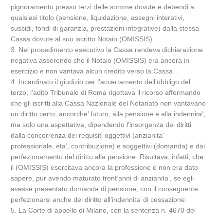
pignoramento presso terzi delle somme dovute e debendi a
qualsiasi titolo (pensione, liquidazione, assegni interativi,
sussidi, fondi di garanzia, prestazioni integrative) dalla stessa
Cassa dovute al suo iscritto Notaio (OMISSIS).
3. Nel procedimento esecutivo la Cassa rendeva dichiarazione
negativa asserendo che il Notaio (OMISSIS) era ancora in
esercizio e non vantava alcun credito verso la Cassa.
4. Incardinato il giudizio per l’accertamento dell’obbligo del
terzo, l’adito Tribunale di Roma rigettava il ricorso affermando
che gli iscritti alla Cassa Nazionale del Notariato non vantavano
un diritto certo, ancorche’ futuro, alla pensione e alla indennita’,
ma solo una aspettativa, dipendendo l’insorgenza dei diritti
dalla concorrenza dei requisiti oggettivi (anzianita’
professionale, eta’, contribuzione) e soggettivi (domanda) e dal
perfezionamento del diritto alla pensione. Risultava, infatti, che
il (OMISSIS) esercitava ancora la professione e non era dato
sapere, pur avendo maturato trent’anni di anzianita’, se egli
avesse presentato domanda di pensione, con il conseguente
perfezionarsi anche del diritto all’indennita’ di cessazione.
5. La Corte di appello di Milano, con la sentenza n. 4670 del