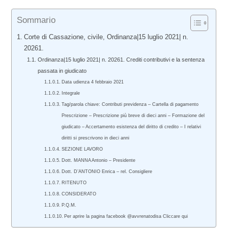
Sommario
Corte di Cassazione, civile, Ordinanza|15 luglio 2021| n.
20261.
Ordinanza|15 luglio 2021| n. 20261. Crediti contributivi e la sentenza
passata in giudicato
Data udienza 4 febbraio 2021
Integrale
Tag/parola chiave: Contributi previdenza – Cartella di pagamento
Prescrizione – Prescrizione più breve di dieci anni – Formazione del
giudicato – Accertamento esistenza del diritto di credito – I relativi
diritti si prescrivono in dieci anni
SEZIONE LAVORO
Dott. MANNA Antonio – Presidente
Dott. D’ANTONIO Enrica – rel. Consigliere
RITENUTO
CONSIDERATO
P.Q.M.
Per aprire la pagina facebook @avvrenatodisa Cliccare qui