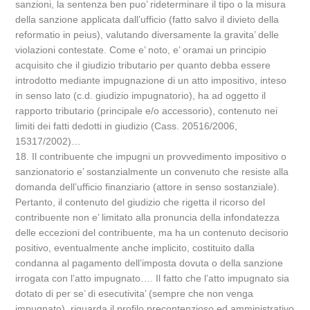
sanzioni, la sentenza ben puo’ rideterminare il tipo o la misura
della sanzione applicata dall’ufficio (fatto salvo il divieto della
reformatio in peius), valutando diversamente la gravita’ delle
violazioni contestate. Come e’ noto, e’ oramai un principio
acquisito che il giudizio tributario per quanto debba essere
introdotto mediante impugnazione di un atto impositivo, inteso
in senso lato (c.d. giudizio impugnatorio), ha ad oggetto il
rapporto tributario (principale e/o accessorio), contenuto nei
limiti dei fatti dedotti in giudizio (Cass. 20516/2006,
15317/2002)…
18. Il contribuente che impugni un provvedimento impositivo o
sanzionatorio e’ sostanzialmente un convenuto che resiste alla
domanda dell’ufficio finanziario (attore in senso sostanziale).
Pertanto, il contenuto del giudizio che rigetta il ricorso del
contribuente non e’ limitato alla pronuncia della infondatezza
delle eccezioni del contribuente, ma ha un contenuto decisorio
positivo, eventualmente anche implicito, costituito dalla
condanna al pagamento dell’imposta dovuta o della sanzione
irrogata con l’atto impugnato…. Il fatto che l’atto impugnato sia
dotato di per se’ di esecutivita’ (sempre che non venga
impugnato), riguarda il profilo precontenzioso ed amministrativo