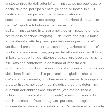
la stessa irrogata dall’autorita’ amministrativa, ma puo’ essere
anche diversa, per tipo o entita’ (si pensi all’ipotesi in cui il
destinatario di un provvedimento sanzionatorio risulti
soccombente sull’an, ma ottenga una riduzione del quantum
perche’ il giudice tributario accerti un errore
dell’amministrazione finanziaria nella determinazione o nella
scelta della sanzione irrogata)…. Ne’ rileva che poi il giudice
abbia ritenuto l’atto legittimo, perche’ comunque non si e’
verificato il presupposto (mancata impugnazione) al quale e’
ricollegata la vis esecutiva, propria dell’atto autoritativo. Il titolo,
in base al quale l’ufficio vittorioso agisce jure esecutionis non e’
piu’ l’atto che conteneva la domanda di imposta o di
determinazione della sanzione applicata in conseguenza di una
violazione fiscale, bensi’ la pronuncia del giudice, che, come
gia’ e’ stato accennato, puo’ ben essere diversa dalla originaria
pretesa fiscale, nel caso in cui il giudice tributario determini il
quantum dell’obbligazione tributaria (vantata dal fisco o
richiesta a rimborso dal contribuente) in misura diversa da
quella indicata nell’atto impugnato, pur senza accogliere
totalmente le istanze del contribuente. Per restare al tema delle