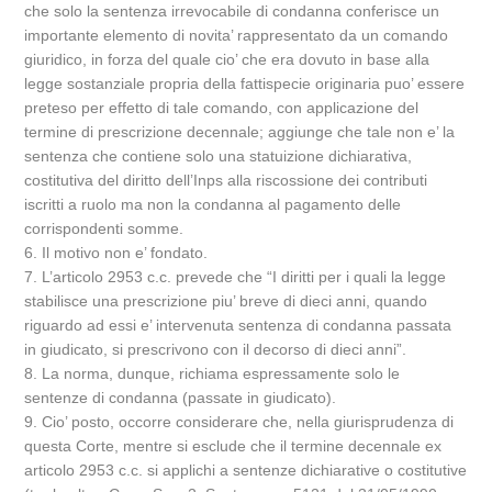
che solo la sentenza irrevocabile di condanna conferisce un
importante elemento di novita’ rappresentato da un comando
giuridico, in forza del quale cio’ che era dovuto in base alla
legge sostanziale propria della fattispecie originaria puo’ essere
preteso per effetto di tale comando, con applicazione del
termine di prescrizione decennale; aggiunge che tale non e’ la
sentenza che contiene solo una statuizione dichiarativa,
costitutiva del diritto dell’Inps alla riscossione dei contributi
iscritti a ruolo ma non la condanna al pagamento delle
corrispondenti somme.
6. Il motivo non e’ fondato.
7. L’articolo 2953 c.c. prevede che “I diritti per i quali la legge
stabilisce una prescrizione piu’ breve di dieci anni, quando
riguardo ad essi e’ intervenuta sentenza di condanna passata
in giudicato, si prescrivono con il decorso di dieci anni”.
8. La norma, dunque, richiama espressamente solo le
sentenze di condanna (passate in giudicato).
9. Cio’ posto, occorre considerare che, nella giurisprudenza di
questa Corte, mentre si esclude che il termine decennale ex
articolo 2953 c.c. si applichi a sentenze dichiarative o costitutive