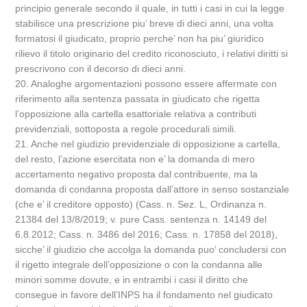
principio generale secondo il quale, in tutti i casi in cui la legge
stabilisce una prescrizione piu’ breve di dieci anni, una volta
formatosi il giudicato, proprio perche’ non ha piu’ giuridico
rilievo il titolo originario del credito riconosciuto, i relativi diritti si
prescrivono con il decorso di dieci anni.
20. Analoghe argomentazioni possono essere affermate con
riferimento alla sentenza passata in giudicato che rigetta
l’opposizione alla cartella esattoriale relativa a contributi
previdenziali, sottoposta a regole procedurali simili.
21. Anche nel giudizio previdenziale di opposizione a cartella,
del resto, l’azione esercitata non e’ la domanda di mero
accertamento negativo proposta dal contribuente, ma la
domanda di condanna proposta dall’attore in senso sostanziale
(che e’ il creditore opposto) (Cass. n. Sez. L, Ordinanza n.
21384 del 13/8/2019; v. pure Cass. sentenza n. 14149 del
6.8.2012; Cass. n. 3486 del 2016; Cass. n. 17858 del 2018),
sicche’ il giudizio che accolga la domanda puo’ concludersi con
il rigetto integrale dell’opposizione o con la condanna alle
minori somme dovute, e in entrambi i casi il diritto che
consegue in favore dell’INPS ha il fondamento nel giudicato