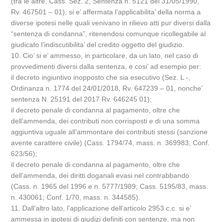
(tra le altre, Cass. Sez. 2, Sentenza n. 5121 del 31/05/1990,
Rv. 467501 – 01), si e’ affermata l’applicabilita’ della norma a
diverse ipotesi nelle quali venivano in rilievo atti pur diversi dalla
“sentenza di condanna”, ritenendosi comunque ricollegabile al
giudicato l’indiscutibilita’ del credito oggetto del giudizio.
10. Cio’ si e’ ammesso, in particolare, da un lato, nel caso di
provvedimenti diversi dalla sentenza, e cosi’ ad esempio per:
il decreto ingiuntivo inopposto che sia esecutivo (Sez. L -,
Ordinanza n. 1774 del 24/01/2018, Rv. 647239 – 01, nonche’
sentenza N. 25191 del 2017 Rv. 646245 01);
il decreto penale di condanna al pagamento, oltre che
dell’ammenda, dei contributi non corrisposti e di una somma
aggiuntiva uguale all’ammontare dei contributi stessi (sanzione
avente carattere civile) (Cass. 1794/74, mass. n. 369983; Conf.
623/56);
il decreto penale di condanna al pagamento, oltre che
dell’ammenda, dei diritti doganali evasi nel contrabbando
(Cass. n. 1965 del 1996 e n. 5777/1989; Cass. 5195/83, mass.
n. 430061; Conf. 1/70, mass. n. 344585).
11. Dall’altro lato, l’applicazione dell’articolo 2953 c.c. si e’
ammessa in ipotesi di giudizi definiti con sentenze, ma non