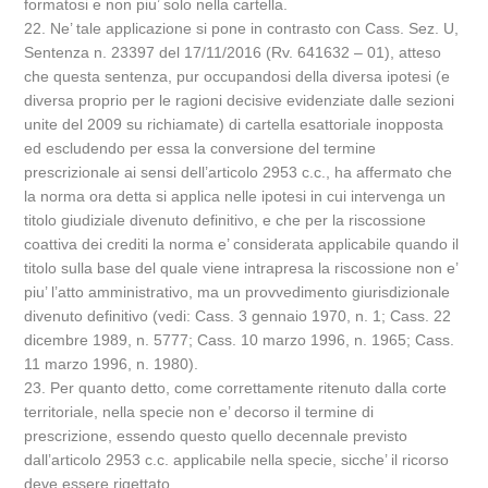
formatosi e non piu’ solo nella cartella.
22. Ne’ tale applicazione si pone in contrasto con Cass. Sez. U,
Sentenza n. 23397 del 17/11/2016 (Rv. 641632 – 01), atteso
che questa sentenza, pur occupandosi della diversa ipotesi (e
diversa proprio per le ragioni decisive evidenziate dalle sezioni
unite del 2009 su richiamate) di cartella esattoriale inopposta
ed escludendo per essa la conversione del termine
prescrizionale ai sensi dell’articolo 2953 c.c., ha affermato che
la norma ora detta si applica nelle ipotesi in cui intervenga un
titolo giudiziale divenuto definitivo, e che per la riscossione
coattiva dei crediti la norma e’ considerata applicabile quando il
titolo sulla base del quale viene intrapresa la riscossione non e’
piu’ l’atto amministrativo, ma un provvedimento giurisdizionale
divenuto definitivo (vedi: Cass. 3 gennaio 1970, n. 1; Cass. 22
dicembre 1989, n. 5777; Cass. 10 marzo 1996, n. 1965; Cass.
11 marzo 1996, n. 1980).
23. Per quanto detto, come correttamente ritenuto dalla corte
territoriale, nella specie non e’ decorso il termine di
prescrizione, essendo questo quello decennale previsto
dall’articolo 2953 c.c. applicabile nella specie, sicche’ il ricorso
deve essere rigettato.