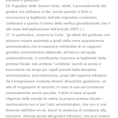
passata in giudicato.
16. A giudizio delle Sezioni Unite, infatti, il provvedimento del
giudice che definisce la lite, anche quando si limiti a
riconoscere la legittimita’ dell’atto impositivo contestato,
conferisce a questo il crisma della verifica giurisdizionale che e’
alla base dell’applicazione dell’articolo 2953 c.c.
17. In particolare, osserva la Corte, “gli effetti del giudicato non
possono essere assimilati a quelli della mera acquiescenza
amministrativa che si esaurisce nell’ambito di un rapporto
giuridico amministrativo bilaterale, all’interno del quale,
sostanzialmente, il contribuente riconosce la legittimita’ della
pretesa fiscale; tale pretesa “condivisa” quindi va posta in
esecuzione nei tempi piu’ rapidi previsti dalla disciplina
amministrativa, precontenziosa, propri del rapporto tributario.
Se il trasgressore contesta dinanzi all’autorita’ giudiziaria, un
atto di irrogazione di sanzioni, in caso di sua soccombenza,
eventualmente anche parziale, il titolo in base al quale
l’Agenzia delle entrate fa valere la propria pretesa fiscale –
sanzionatoria non e’ piu’ l’atto amministrativo, che non e’ mai
divenuto definitivo ex se, bensi’ la sentenza di condanna alla
sanzione, ritenuta giusta dal giudice tributario, che puo’ essere