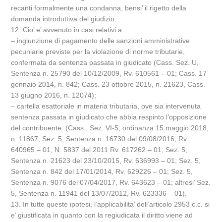
recanti formalmente una condanna, bensi’ il rigetto della
domanda introduttiva del giudizio.
12. Cio’ e’ avvenuto in casi relativi a:
– ingiunzione di pagamento delle sanzioni amministrative
pecuniarie previste per la violazione di norme tributarie,
confermata da sentenza passata in giudicato (Cass. Sez. U,
Sentenza n. 25790 del 10/12/2009, Rv. 610561 – 01; Cass. 17
gennaio 2014, n. 842; Cass. 23 ottobre 2015, n. 21623, Cass.
13 giugno 2016, n. 12074);
– cartella esattoriale in materia tributaria, ove sia intervenuta
sentenza passata in giudicato che abbia respinto l’opposizione
del contribuente: (Cass., Sez. VI-5, ordinanza 15 maggio 2018,
n. 11867; Sez. 5, Sentenza n. 16730 del 09/08/2016, Rv.
640965 – 01; N. 5837 del 2011 Rv. 617262 – 01; Sez. 5,
Sentenza n. 21623 del 23/10/2015, Rv. 636993 – 01; Sez. 5,
Sentenza n. 842 del 17/01/2014, Rv. 629226 – 01; Sez. 5,
Sentenza n. 9076 del 07/04/2017, Rv. 643623 – 01; altresi’ Sez.
5, Sentenza n. 11941 del 13/07/2012, Rv. 623336 – 01).
13. In tutte queste ipotesi, l’applicabilita’ dell’articolo 2953 c.c. si
e’ giustificata in quanto con la regiudicata il diritto viene ad