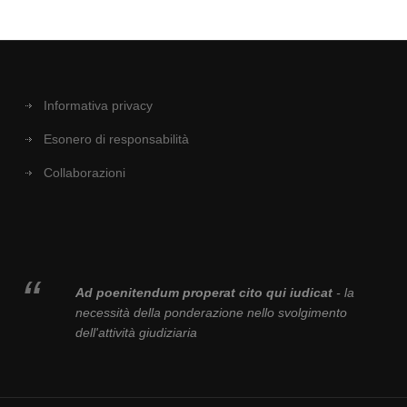
Informativa privacy
Esonero di responsabilità
Collaborazioni
Ad poenitendum properat cito qui iudicat
- la
necessità della ponderazione nello svolgimento
dell'attività giudiziaria