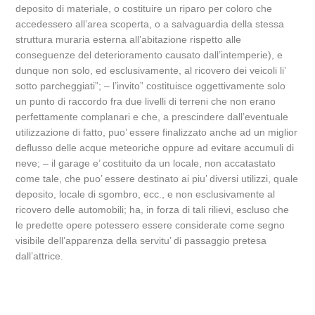
deposito di materiale, o costituire un riparo per coloro che
accedessero all’area scoperta, o a salvaguardia della stessa
struttura muraria esterna all’abitazione rispetto alle
conseguenze del deterioramento causato dall’intemperie), e
dunque non solo, ed esclusivamente, al ricovero dei veicoli li’
sotto parcheggiati”; – l’invito” costituisce oggettivamente solo
un punto di raccordo fra due livelli di terreni che non erano
perfettamente complanari e che, a prescindere dall’eventuale
utilizzazione di fatto, puo’ essere finalizzato anche ad un miglior
deflusso delle acque meteoriche oppure ad evitare accumuli di
neve; – il garage e’ costituito da un locale, non accatastato
come tale, che puo’ essere destinato ai piu’ diversi utilizzi, quale
deposito, locale di sgombro, ecc., e non esclusivamente al
ricovero delle automobili; ha, in forza di tali rilievi, escluso che
le predette opere potessero essere considerate come segno
visibile dell’apparenza della servitu’ di passaggio pretesa
dall’attrice.