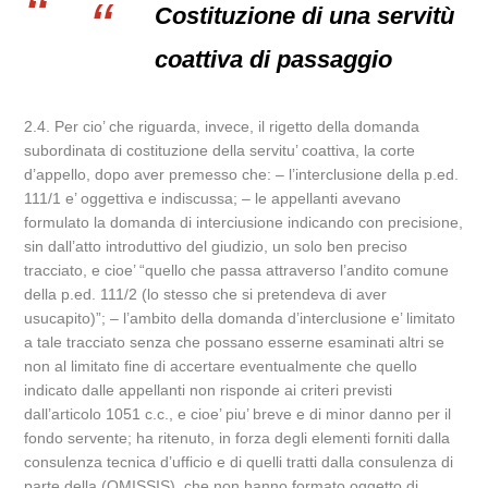
Costituzione di una servitù
coattiva di passaggio
2.4. Per cio’ che riguarda, invece, il rigetto della domanda
subordinata di costituzione della servitu’ coattiva, la corte
d’appello, dopo aver premesso che: – l’interclusione della p.ed.
111/1 e’ oggettiva e indiscussa; – le appellanti avevano
formulato la domanda di interciusione indicando con precisione,
sin dall’atto introduttivo del giudizio, un solo ben preciso
tracciato, e cioe’ “quello che passa attraverso l’andito comune
della p.ed. 111/2 (lo stesso che si pretendeva di aver
usucapito)”; – l’ambito della domanda d’interclusione e’ limitato
a tale tracciato senza che possano esserne esaminati altri se
non al limitato fine di accertare eventualmente che quello
indicato dalle appellanti non risponde ai criteri previsti
dall’articolo 1051 c.c., e cioe’ piu’ breve e di minor danno per il
fondo servente; ha ritenuto, in forza degli elementi forniti dalla
consulenza tecnica d’ufficio e di quelli tratti dalla consulenza di
parte della (OMISSIS), che non hanno formato oggetto di