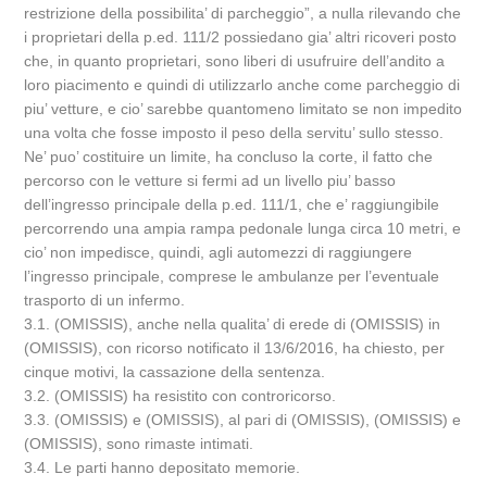
restrizione della possibilita’ di parcheggio”, a nulla rilevando che
i proprietari della p.ed. 111/2 possiedano gia’ altri ricoveri posto
che, in quanto proprietari, sono liberi di usufruire dell’andito a
loro piacimento e quindi di utilizzarlo anche come parcheggio di
piu’ vetture, e cio’ sarebbe quantomeno limitato se non impedito
una volta che fosse imposto il peso della servitu’ sullo stesso.
Ne’ puo’ costituire un limite, ha concluso la corte, il fatto che
percorso con le vetture si fermi ad un livello piu’ basso
dell’ingresso principale della p.ed. 111/1, che e’ raggiungibile
percorrendo una ampia rampa pedonale lunga circa 10 metri, e
cio’ non impedisce, quindi, agli automezzi di raggiungere
l’ingresso principale, comprese le ambulanze per l’eventuale
trasporto di un infermo.
3.1. (OMISSIS), anche nella qualita’ di erede di (OMISSIS) in
(OMISSIS), con ricorso notificato il 13/6/2016, ha chiesto, per
cinque motivi, la cassazione della sentenza.
3.2. (OMISSIS) ha resistito con controricorso.
3.3. (OMISSIS) e (OMISSIS), al pari di (OMISSIS), (OMISSIS) e
(OMISSIS), sono rimaste intimati.
3.4. Le parti hanno depositato memorie.