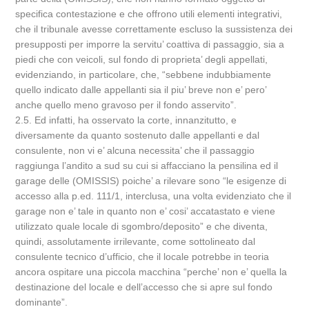
specifica contestazione e che offrono utili elementi integrativi,
che il tribunale avesse correttamente escluso la sussistenza dei
presupposti per imporre la servitu’ coattiva di passaggio, sia a
piedi che con veicoli, sul fondo di proprieta’ degli appellati,
evidenziando, in particolare, che, “sebbene indubbiamente
quello indicato dalle appellanti sia il piu’ breve non e’ pero’
anche quello meno gravoso per il fondo asservito”.
2.5. Ed infatti, ha osservato la corte, innanzitutto, e
diversamente da quanto sostenuto dalle appellanti e dal
consulente, non vi e’ alcuna necessita’ che il passaggio
raggiunga l’andito a sud su cui si affacciano la pensilina ed il
garage delle (OMISSIS) poiche’ a rilevare sono “le esigenze di
accesso alla p.ed. 111/1, interclusa, una volta evidenziato che il
garage non e’ tale in quanto non e’ cosi’ accatastato e viene
utilizzato quale locale di sgombro/deposito” e che diventa,
quindi, assolutamente irrilevante, come sottolineato dal
consulente tecnico d’ufficio, che il locale potrebbe in teoria
ancora ospitare una piccola macchina “perche’ non e’ quella la
destinazione del locale e dell’accesso che si apre sul fondo
dominante”.