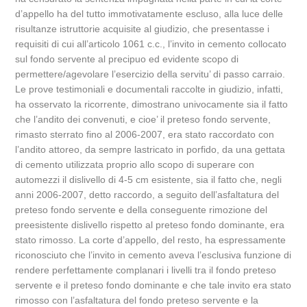
d’appello ha del tutto immotivatamente escluso, alla luce delle
risultanze istruttorie acquisite al giudizio, che presentasse i
requisiti di cui all’articolo 1061 c.c., l’invito in cemento collocato
sul fondo servente al precipuo ed evidente scopo di
permettere/agevolare l’esercizio della servitu’ di passo carraio.
Le prove testimoniali e documentali raccolte in giudizio, infatti,
ha osservato la ricorrente, dimostrano univocamente sia il fatto
che l’andito dei convenuti, e cioe’ il preteso fondo servente,
rimasto sterrato fino al 2006-2007, era stato raccordato con
l’andito attoreo, da sempre lastricato in porfido, da una gettata
di cemento utilizzata proprio allo scopo di superare con
automezzi il dislivello di 4-5 cm esistente, sia il fatto che, negli
anni 2006-2007, detto raccordo, a seguito dell’asfaltatura del
preteso fondo servente e della conseguente rimozione del
preesistente dislivello rispetto al preteso fondo dominante, era
stato rimosso. La corte d’appello, del resto, ha espressamente
riconosciuto che l’invito in cemento aveva l’esclusiva funzione di
rendere perfettamente complanari i livelli tra il fondo preteso
servente e il preteso fondo dominante e che tale invito era stato
rimosso con l’asfaltatura del fondo preteso servente e la