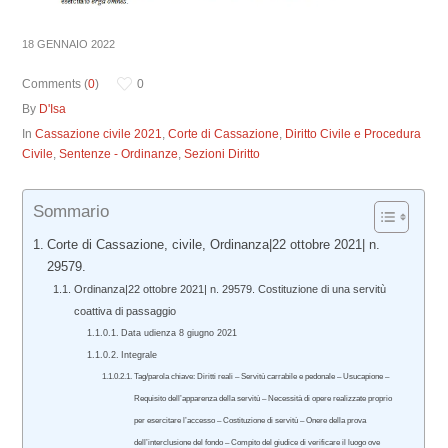
18 GENNAIO 2022
Comments (
0
)
0
By
D'Isa
In
Cassazione civile 2021
,
Corte di Cassazione
,
Diritto Civile e Procedura
Civile
,
Sentenze - Ordinanze
,
Sezioni Diritto
Sommario
Corte di Cassazione, civile, Ordinanza|22 ottobre 2021| n.
29579.
Ordinanza|22 ottobre 2021| n. 29579. Costituzione di una servitù
coattiva di passaggio
Data udienza 8 giugno 2021
Integrale
Tag/parola chiave: Diritti reali – Servitù carrabile e pedonale – Usucapione –
Requisito dell’apparenza della servitù – Necessità di opere realizzate proprio
per esercitare l’accesso – Costituzione di servitù – Onere della prova
dell’interclusione del fondo – Compito del giudice di verificare il luogo ove