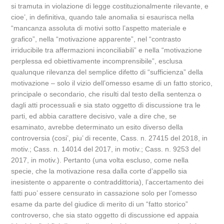
si tramuta in violazione di legge costituzionalmente rilevante, e
cioe’, in definitiva, quando tale anomalia si esaurisca nella
“mancanza assoluta di motivi sotto l’aspetto materiale e
grafico”, nella “motivazione apparente”, nel “contrasto
irriducibile tra affermazioni inconciliabili” e nella “motivazione
perplessa ed obiettivamente incomprensibile”, esclusa
qualunque rilevanza del semplice difetto di “sufficienza” della
motivazione – solo il vizio dell’omesso esame di un fatto storico,
principale o secondario, che risulti dal testo della sentenza o
dagli atti processuali e sia stato oggetto di discussione tra le
parti, ed abbia carattere decisivo, vale a dire che, se
esaminato, avrebbe determinato un esito diverso della
controversia (cosi’, piu’ di recente, Cass. n. 27415 del 2018, in
motiv.; Cass. n. 14014 del 2017, in motiv.; Cass. n. 9253 del
2017, in motiv.). Pertanto (una volta escluso, come nella
specie, che la motivazione resa dalla corte d’appello sia
inesistente o apparente o contraddittoria), l’accertamento dei
fatti puo’ essere censurato in cassazione solo per l’omesso
esame da parte del giudice di merito di un “fatto storico”
controverso, che sia stato oggetto di discussione ed appaia