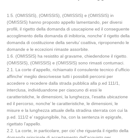
1.5. (OMISSIS), (OMISSIS), (OMISSIS) e (OMISSIS) in
(OMISSIS) hanno proposto appello lamentando, per diversi
profili, il rigetto della domanda di usucapione ed il conseguente
accoglimento della domanda di inibitoria, nonche’ il rigetto della
domanda di costituzione della servitu’ coattiva, riproponendo le
domande e le eccezioni rimaste assorbite.
1.6. (OMISSIS) ha resistito al gravame, chiedendone il rigetto.
(OMISSIS), (OMISSIS) e (OMISSIS) sono rimasti contumaci.
2.1. La corte d’appello, richiamato il consulente tecnico d’ufficio
affinche’ meglio descrivesse tutti i possibili percorsi per
accedere o recedere dalla strada pubblica alla p.ed 111/1,
interclusa, individuandone per ciascuno di essi le
caratteristiche, le dimensioni, la lunghezza, l’esatta ubicazione
ed il percorso, nonche’ le caratteristiche, le dimensioni, le
misure e la lunghezza attuale della stradina sterrata con cui la
p.ed. 111/2 e’ raggiungibile, ha, con la sentenza in epigrafe,
rigettato l’appello.
2.2. La corte, in particolare, per cio’ che riguarda il rigetto della
domanda principale di accertamento dell’acquisto per