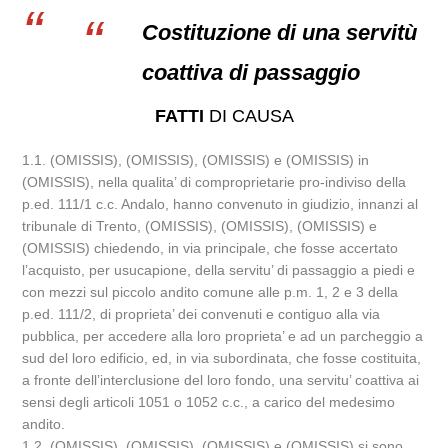
Costituzione di una servitù
coattiva di passaggio
FATTI
DI CAUSA
1.1. (OMISSIS), (OMISSIS), (OMISSIS) e (OMISSIS) in
(OMISSIS), nella qualita’ di comproprietarie pro-indiviso della
p.ed. 111/1 c.c. Andalo, hanno convenuto in giudizio, innanzi al
tribunale di Trento, (OMISSIS), (OMISSIS), (OMISSIS) e
(OMISSIS) chiedendo, in via principale, che fosse accertato
l’acquisto, per usucapione, della servitu’ di passaggio a piedi e
con mezzi sul piccolo andito comune alle p.m. 1, 2 e 3 della
p.ed. 111/2, di proprieta’ dei convenuti e contiguo alla via
pubblica, per accedere alla loro proprieta’ e ad un parcheggio a
sud del loro edificio, ed, in via subordinata, che fosse costituita,
a fronte dell’interclusione del loro fondo, una servitu’ coattiva ai
sensi degli articoli 1051 o 1052 c.c., a carico del medesimo
andito.
1.2. (OMISSIS), (OMISSIS), (OMISSIS) e (OMISSIS) si sono