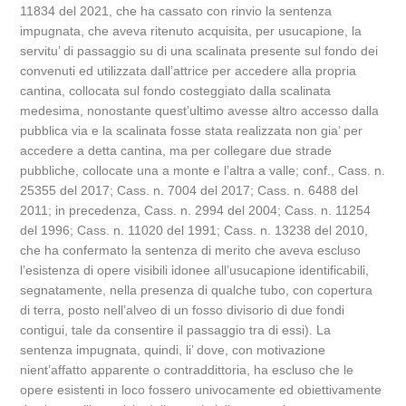
11834 del 2021, che ha cassato con rinvio la sentenza
impugnata, che aveva ritenuto acquisita, per usucapione, la
servitu’ di passaggio su di una scalinata presente sul fondo dei
convenuti ed utilizzata dall’attrice per accedere alla propria
cantina, collocata sul fondo costeggiato dalla scalinata
medesima, nonostante quest’ultimo avesse altro accesso dalla
pubblica via e la scalinata fosse stata realizzata non gia’ per
accedere a detta cantina, ma per collegare due strade
pubbliche, collocate una a monte e l’altra a valle; conf., Cass. n.
25355 del 2017; Cass. n. 7004 del 2017; Cass. n. 6488 del
2011; in precedenza, Cass. n. 2994 del 2004; Cass. n. 11254
del 1996; Cass. n. 11020 del 1991; Cass. n. 13238 del 2010,
che ha confermato la sentenza di merito che aveva escluso
l’esistenza di opere visibili idonee all’usucapione identificabili,
segnatamente, nella presenza di qualche tubo, con copertura
di terra, posto nell’alveo di un fosso divisorio di due fondi
contigui, tale da consentire il passaggio tra di essi). La
sentenza impugnata, quindi, li’ dove, con motivazione
nient’affatto apparente o contraddittoria, ha escluso che le
opere esistenti in loco fossero univocamente ed obiettivamente