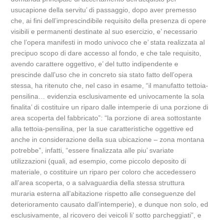
usucapione della servitu’ di passaggio, dopo aver premesso
che, ai fini dell’imprescindibile requisito della presenza di opere
visibili e permanenti destinate al suo esercizio, e’ necessario
che l’opera manifesti in modo univoco che e’ stata realizzata al
precipuo scopo di dare accesso al fondo, e che tale requisito,
avendo carattere oggettivo, e’ del tutto indipendente e
prescinde dall’uso che in concreto sia stato fatto dell’opera
stessa, ha ritenuto che, nel caso in esame, “il manufatto tettoia-
pensilina… evidenzia esclusivamente ed univocamente la sola
finalita’ di costituire un riparo dalle intemperie di una porzione di
area scoperta del fabbricato”: “la porzione di area sottostante
alla tettoia-pensilina, per la sue caratteristiche oggettive ed
anche in considerazione della sua ubicazione – zona montana
potrebbe”, infatti, “essere finalizzata alle piu’ svariate
utilizzazioni (quali, ad esempio, come piccolo deposito di
materiale, o costituire un riparo per coloro che accedessero
all’area scoperta, o a salvaguardia della stessa struttura
muraria esterna all’abitazione rispetto alle conseguenze del
deterioramento causato dall’intemperie), e dunque non solo, ed
esclusivamente, al ricovero dei veicoli li’ sotto parcheggiati”, e