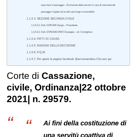
esercitare il passaggio – Esclusione della servitù in caso di onerosità del
passaggio rispetto ad un altro più lungo e transitabile
SEZIONE SECONDA CIVILE
Dott. GORJAN Sergio – Presidente
Dott. DONGIACOMO Giuseppe – rel. Consigliere
FATTI DI CAUSA
RAGIONI DELLA DECISIONE
P.Q.M.
Per aprire la pagina facebook @avvrenatodisa Cliccare qui
Corte di
Cassazione,
civile
, Ordinanza|22 ottobre
2021| n. 29579.
Ai fini della costituzione di
una servitù coattiva di