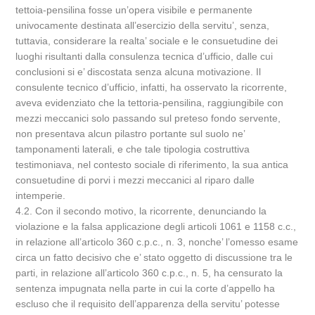
tettoia-pensilina fosse un’opera visibile e permanente
univocamente destinata all’esercizio della servitu’, senza,
tuttavia, considerare la realta’ sociale e le consuetudine dei
luoghi risultanti dalla consulenza tecnica d’ufficio, dalle cui
conclusioni si e’ discostata senza alcuna motivazione. Il
consulente tecnico d’ufficio, infatti, ha osservato la ricorrente,
aveva evidenziato che la tettoria-pensilina, raggiungibile con
mezzi meccanici solo passando sul preteso fondo servente,
non presentava alcun pilastro portante sul suolo ne’
tamponamenti laterali, e che tale tipologia costruttiva
testimoniava, nel contesto sociale di riferimento, la sua antica
consuetudine di porvi i mezzi meccanici al riparo dalle
intemperie.
4.2. Con il secondo motivo, la ricorrente, denunciando la
violazione e la falsa applicazione degli articoli 1061 e 1158 c.c.,
in relazione all’articolo 360 c.p.c., n. 3, nonche’ l’omesso esame
circa un fatto decisivo che e’ stato oggetto di discussione tra le
parti, in relazione all’articolo 360 c.p.c., n. 5, ha censurato la
sentenza impugnata nella parte in cui la corte d’appello ha
escluso che il requisito dell’apparenza della servitu’ potesse