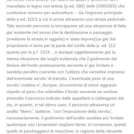
manufatto in legno con tettoia (p.ed. 586) delle (OMISSIS) che
costituisce ricovero per autovetture… sia l’ingresso principale
della p.ed. 111/1 a cui si arriva attraverso una rampa pedonale.
Tale secondo percorso si sovrappone ad una situazione di fatto
gia’ esistente nel senso che la destinazione a passaggio
(mediante la strada in oggetto) e’ stata impres(s)a gia’ dal
proprietario e tanto per la parte del cortile della p. ed. 112
quanto per la p.f. 1519… e dunque oggettivamente gia’ la
stessa situazione dei luoghi evidenzia che il godimento del
titolare del fondo pretesamente servente e’ gia’ limitato e
sarebbe peraltro coerente con l’utilizzo che verrebbe impresso
dall’eventuale servitu’ di transito. L’eventuale peso di una
servitu’ coattiva e’, dunque, sicuramente di minor aggravio
rispetto al peso che subirebbe il fondo servente se venisse
prescelto il percorso indicato dalle appellanti e caldeggiato dal
ctu, in quanto, in tal ultimo caso, il percorso attraversa un
andito “libero”, laddove, “con l’imposizione della servitu’,
necessariamente, il godimento dell’andito sarebbe piu’ limitato
qualunque uso i proprietari vogliano farne, ivi compreso, quindi,
quello di parcheggiarvi le macchine, in ragione della rilevante