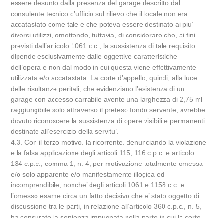
essere desunto dalla presenza del garage descritto dal
consulente tecnico d’ufficio sul rilievo che il locale non era
accatastato come tale e che poteva essere destinato ai piu’
diversi utilizzi, omettendo, tuttavia, di considerare che, ai fini
previsti dall’articolo 1061 c.c., la sussistenza di tale requisito
dipende esclusivamente dalle oggettive caratteristiche
dell’opera e non dal modo in cui questa viene effettivamente
utilizzata e/o accatastata. La corte d’appello, quindi, alla luce
delle risultanze peritali, che evidenziano l’esistenza di un
garage con accesso carrabile avente una larghezza di 2,75 ml
raggiungibile solo attraverso il preteso fondo servente, avrebbe
dovuto riconoscere la sussistenza di opere visibili e permanenti
destinate all’esercizio della servitu’.
4.3. Con il terzo motivo, la ricorrente, denunciando la violazione
e la falsa applicazione degli articoli 115, 116 c.p.c. e articolo
134 c.p.c., comma 1, n. 4, per motivazione totalmente omessa
e/o solo apparente e/o manifestamente illogica ed
incomprendibile, nonche’ degli articoli 1061 e 1158 c.c. e
l’omesso esame circa un fatto decisivo che e’ stato oggetto di
discussione tra le parti, in relazione all’articolo 360 c.p.c., n. 5,
ha censurato la sentenza impugnata nella parte in cui la corte