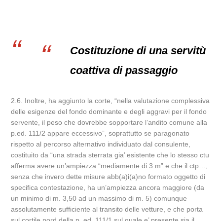
Costituzione di una servitù
coattiva di passaggio
2.6. Inoltre, ha aggiunto la corte, “nella valutazione complessiva
delle esigenze del fondo dominante e degli aggravi per il fondo
servente, il peso che dovrebbe sopportare l’andito comune alla
p.ed. 111/2 appare eccessivo”, soprattutto se paragonato
rispetto al percorso alternativo individuato dal consulente,
costituito da “una strada sterrata gia’ esistente che lo stesso ctu
afferma avere un’ampiezza “mediamente di 3 m” e che il ctp…,
senza che invero dette misure abb(a)i(a)no formato oggetto di
specifica contestazione, ha un’ampiezza ancora maggiore (da
un minimo di m. 3,50 ad un massimo di m. 5) comunque
assolutamente sufficiente al transito delle vetture, e che porta
sul cortile nord della p. ed. 111/1 sul quale e’ presente sia il