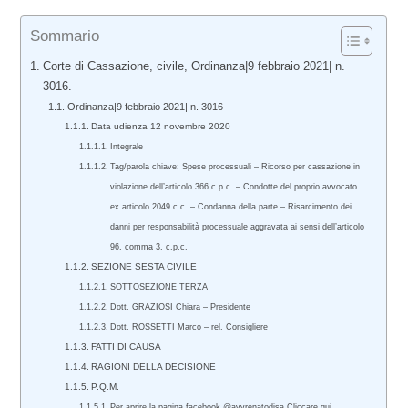
Sommario
Corte di Cassazione, civile, Ordinanza|9 febbraio 2021| n.
3016.
Ordinanza|9 febbraio 2021| n. 3016
Data udienza 12 novembre 2020
Integrale
Tag/parola chiave: Spese processuali – Ricorso per cassazione in
violazione dell’articolo 366 c.p.c. – Condotte del proprio avvocato
ex articolo 2049 c.c. – Condanna della parte – Risarcimento dei
danni per responsabilità processuale aggravata ai sensi dell’articolo
96, comma 3, c.p.c.
SEZIONE SESTA CIVILE
SOTTOSEZIONE TERZA
Dott. GRAZIOSI Chiara – Presidente
Dott. ROSSETTI Marco – rel. Consigliere
FATTI DI CAUSA
RAGIONI DELLA DECISIONE
P.Q.M.
Per aprire la pagina facebook @avvrenatodisa Cliccare qui