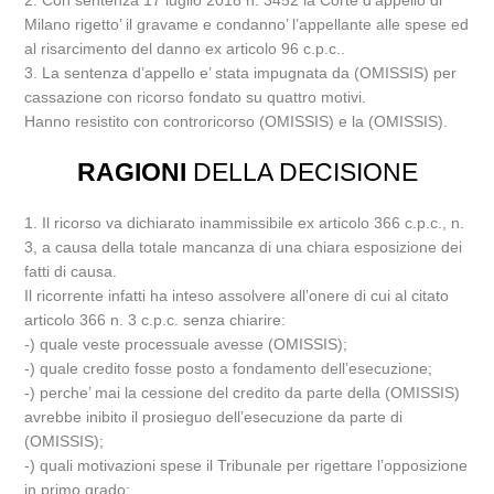
2. Con sentenza 17 luglio 2018 n. 3452 la Corte d’appello di
Milano rigetto’ il gravame e condanno’ l’appellante alle spese ed
al risarcimento del danno ex articolo 96 c.p.c..
3. La sentenza d’appello e’ stata impugnata da (OMISSIS) per
cassazione con ricorso fondato su quattro motivi.
Hanno resistito con controricorso (OMISSIS) e la (OMISSIS).
RAGIONI
DELLA DECISIONE
1. Il ricorso va dichiarato inammissibile ex articolo 366 c.p.c., n.
3, a causa della totale mancanza di una chiara esposizione dei
fatti di causa.
Il ricorrente infatti ha inteso assolvere all’onere di cui al citato
articolo 366 n. 3 c.p.c. senza chiarire:
-) quale veste processuale avesse (OMISSIS);
-) quale credito fosse posto a fondamento dell’esecuzione;
-) perche’ mai la cessione del credito da parte della (OMISSIS)
avrebbe inibito il prosieguo dell’esecuzione da parte di
(OMISSIS);
-) quali motivazioni spese il Tribunale per rigettare l’opposizione
in primo grado;