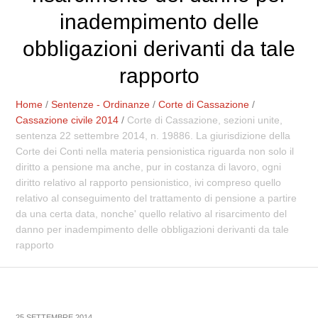
inadempimento delle
obbligazioni derivanti da tale
rapporto
Home
/
Sentenze - Ordinanze
/
Corte di Cassazione
/
Cassazione civile 2014
/
Corte di Cassazione, sezioni unite,
sentenza 22 settembre 2014, n. 19886. La giurisdizione della
Corte dei Conti nella materia pensionistica riguarda non solo il
diritto a pensione ma anche, pur in costanza di lavoro, ogni
diritto relativo al rapporto pensionistico, ivi compreso quello
relativo al conseguimento del trattamento di pensione a partire
da una certa data, nonche' quello relativo al risarcimento del
danno per inadempimento delle obbligazioni derivanti da tale
rapporto
25 SETTEMBRE 2014