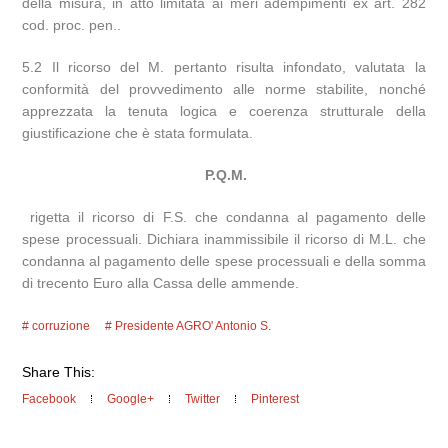
della misura, in atto limitata ai meri adempimenti ex art. 282
cod. proc. pen..
5.2 Il ricorso del M. pertanto risulta infondato, valutata la
conformità del provvedimento alle norme stabilite, nonché
apprezzata la tenuta logica e coerenza strutturale della
giustificazione che è stata formulata.
P.Q.M.
rigetta il ricorso di F.S. che condanna al pagamento delle
spese processuali. Dichiara inammissibile il ricorso di M.L. che
condanna al pagamento delle spese processuali e della somma
di trecento Euro alla Cassa delle ammende.
corruzione
Presidente AGRO' Antonio S.
Share This:
Facebook
Google+
Twitter
Pinterest