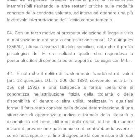
inammissibili risultando le altre restanti critiche sulle modalità
concrete della condotta valutata, ed intese ad ottenere una più
favorevole interpretazione dell’illecito comportamento.
Con un terzo motivo si prospetta violazione di legge e vizio
di motivazione in ordine alla contestazione ex art. 12 quinquies
l.356/92, attesa l’assenza di dolo specifico, dato che il profilo
psicologico del F. era soltanto quello che rispondeva a
personali criteri di comodità ed ai rapporti di coniugio con M.L. .
4.1. È noto che il delitto di trasferimento fraudolento di valori
(art. 12 quinquies D.L. n. 306 del 1992, convenuto nella L. n.
356 del 1992) è una fattispecie a forma libera che si
concretizza nell’attribuzione fittizia della titolarità o della
disponibilità di denaro o altra utilità, realizzata in qualsiasi
forma: il fatto-reato consiste nella dolosa determinazione di una
situazione di apparenza giuridica e formale della titolarità o
disponibilità del bene, difforme dalla realtà, al fine di eludere
misure di prevenzione patrimoniale o di contrabbando ovvero –
come nella specie – al fine di agevolare la commissione di reati