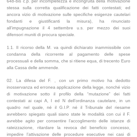
648-bis c.p. per incompletezza e incongruità della motivazione
stessa sulla corretta qualificazione dei fatti contestati; ed
ancora vizio di motivazione sulle specifiche esigenze cautelari
fondanti e giustificanti la misura), ha rinunciato
all’impugnazione il 4 settembre u.s. per mezzo dei suoi
difensori muniti di procura speciale.
1.1. Il ricorso della M. va quindi dichiarato inammissibile con
condanna della ricorrente al pagamento delle spese
processuali e della somma, che si ritiene equa, di trecento Euro
alla Cassa delle ammende.
La difesa del F. , con un primo motivo ha dedotto
inosservanza ed erronea applicazione della legge, nonché vizio
di motivazione sotto il profilo della “mutazione” dei fatti
contestati ai capi A, I ed N dell’ordinanza cautelare, in un
quadro nel quale, né il G.I.P. né il Tribunale del riesame
avrebbero spiegato quali siano state le modalità con cui il F.
avrebbe agito per consentire l’accoglimento delle istanze di
rateizzazione, ritardare la revoca del beneficio concesso,
impedire l’attivazione delle procedure esecutive nei casi di