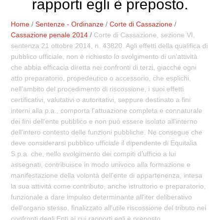
rapporti egli è preposto.
Home
/
Sentenze - Ordinanze
/
Corte di Cassazione
/
Cassazione penale 2014
/
Corte di Cassazione, sezione VI,
sentenza 21 ottobre 2014, n. 43820. Agli effetti della qualifica di
pubblico ufficiale, non è richiesto lo svolgimento di un'attività
che abbia efficacia diretta nei confronti di terzi, giacché ogni
atto preparatorio, propedeutico o accessorio, che esplichi,
nell'ambito del procedimento di riscossione, i suoi effetti
certificativi, valutativi o autoritativi, seppure destinato a fini
interni alla p.a., comporta l'attuazione completa e connaturale
dei fini dell'ente pubblico e non può essere isolato all'interno
dell'intero contesto delle funzioni pubbliche. Ne consegue che
deve considerarsi pubblico ufficiale il dipendente di Equitalia
S.p.a. che, nello svolgimento dei compiti d’ufficio a lui
assegnati, contribuisce in modo univoco alla formazione e
manifestazione della volontà dell'ente di appartenenza, intesa
la sua attività come contributo, anche istruttorio e preparatorio,
funzionale a dare impulso determinante all'iter deliberativo
dell'organo stesso, finalizzato all'utile riscossione del tributo nei
confronti degli Enti ai cui rapporti egli è preposto.