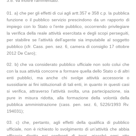
3.8. Va inoltre rammentato:
a) che per gli effetti di cui agli artt.357 e 358 c.p. la pubblica
funzione o il pubblico servizio prescindono da un rapporto di
impiego con lo Stato o l’ente pubblico, occorrendo privilegiare
la verifica della reale attività esercitata e degli scopi perseguiti,
per stabilire se l’attività dell’agente sia imputabile al soggetto
pubblico (cfr. Cass. pen. sez. 6, camera di consiglio 17 ottobre
2012 De Caro);
b) che va considerato pubblico ufficiale non solo colui che
con la sua attività concorre a formare quella dello Stato o di altri
enti pubblici, ma anche chi svolge attività accessorie o
sussidiarie ai fini istituzionali di tali enti, in quanto in questi casi
si verifica, attraverso l’attività svolta, una partecipazione, sia
pure in misura ridotta, alla formazione della volontà della
pubblica amministrazione (cass. pen. sez. 6, 5226/1993 Rv.
194031);
c) che, pertanto, agli effetti della qualifica di pubblico
ufficiale, non è richiesto lo svolgimento di un’attività che abbia
efficacia diretta nei confronti di terzi, giacché ogni atto