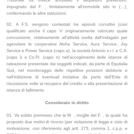
impugnato dal F. , limitatamente all’immobile sito in (…),
confermando le altre statuizioni.
A F.S. vengono contestati tre episodi corruttivi (così
qualificato anche il capo ‘n’ originariamente rubricato quale
concussione, relativamente all’attività svolta dall’indagato per
agevolare le cooperative Aloha Service, Aura Service, Joy
Service e Power Service (capo a), la società Antonio s.r.l. e C.A.
(capo i) e Co.Pi. (capo n) nell’accoglimento delle istanze di
rateazione presentate dai soggetti indicati, da parte di Equitalia
Sud, nel monitoraggio delle rispettive posizioni debitorie e
nell’inibizione di eventuali iniziative da parte dell’Ente di
riscossione volte al recupero del credito o alla presentazione di
istanza di fallimento.
Considerato in diritto
Va subito premesso che la M. , moglie del F. , la quale ha
proposto due motivi di ricorso (per violazione di legge e vizio di
motivazione, con riferimento agli artt. 273, comma 1, c.p.p. e