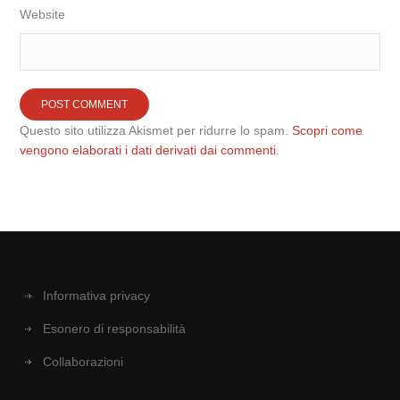
Website
Questo sito utilizza Akismet per ridurre lo spam.
Scopri come
vengono elaborati i dati derivati dai commenti
.
Informativa privacy
Esonero di responsabilità
Collaborazioni