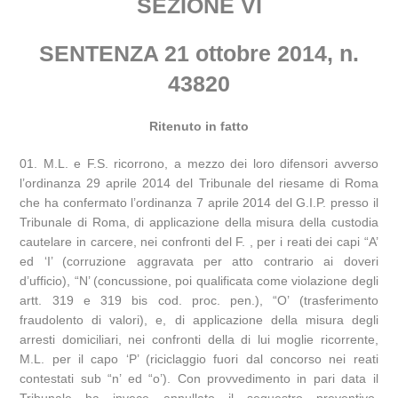
SEZIONE VI
SENTENZA 21 ottobre 2014, n.
43820
Ritenuto in fatto
M.L. e F.S. ricorrono, a mezzo dei loro difensori avverso
l’ordinanza 29 aprile 2014 del Tribunale del riesame di Roma
che ha confermato l’ordinanza 7 aprile 2014 del G.I.P. presso il
Tribunale di Roma, di applicazione della misura della custodia
cautelare in carcere, nei confronti del F. , per i reati dei capi “A’
ed ‘I’ (corruzione aggravata per atto contrario ai doveri
d’ufficio), “N’ (concussione, poi qualificata come violazione degli
artt. 319 e 319 bis cod. proc. pen.), “O’ (trasferimento
fraudolento di valori), e, di applicazione della misura degli
arresti domiciliari, nei confronti della di lui moglie ricorrente,
M.L. per il capo ‘P’ (riciclaggio fuori dal concorso nei reati
contestati sub “n’ ed “o’). Con provvedimento in pari data il
Tribunale ha invece annullato il sequestro preventivo,