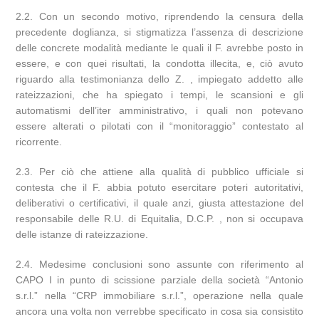
2.2. Con un secondo motivo, riprendendo la censura della
precedente doglianza, si stigmatizza l’assenza di descrizione
delle concrete modalità mediante le quali il F. avrebbe posto in
essere, e con quei risultati, la condotta illecita, e, ciò avuto
riguardo alla testimonianza dello Z. , impiegato addetto alle
rateizzazioni, che ha spiegato i tempi, le scansioni e gli
automatismi dell’iter amministrativo, i quali non potevano
essere alterati o pilotati con il “monitoraggio” contestato al
ricorrente.
2.3. Per ciò che attiene alla qualità di pubblico ufficiale si
contesta che il F. abbia potuto esercitare poteri autoritativi,
deliberativi o certificativi, il quale anzi, giusta attestazione del
responsabile delle R.U. di Equitalia, D.C.P. , non si occupava
delle istanze di rateizzazione.
2.4. Medesime conclusioni sono assunte con riferimento al
CAPO I in punto di scissione parziale della società “Antonio
s.r.l.” nella “CRP immobiliare s.r.l.”, operazione nella quale
ancora una volta non verrebbe specificato in cosa sia consistito