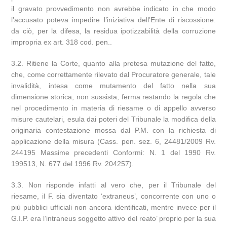
il gravato provvedimento non avrebbe indicato in che modo
l’accusato poteva impedire l’iniziativa dell’Ente di riscossione:
da ciò, per la difesa, la residua ipotizzabilità della corruzione
impropria ex art. 318 cod. pen..
3.2. Ritiene la Corte, quanto alla pretesa mutazione del fatto,
che, come correttamente rilevato dal Procuratore generale, tale
invalidità, intesa come mutamento del fatto nella sua
dimensione storica, non sussista, ferma restando la regola che
nel procedimento in materia di riesame o di appello avverso
misure cautelari, esula dai poteri del Tribunale la modifica della
originaria contestazione mossa dal P.M. con la richiesta di
applicazione della misura (Cass. pen. sez. 6, 24481/2009 Rv.
244195 Massime precedenti Conformi: N. 1 del 1990 Rv.
199513, N. 677 del 1996 Rv. 204257).
3.3. Non risponde infatti al vero che, per il Tribunale del
riesame, il F. sia diventato ‘extraneus’, concorrente con uno o
più pubblici ufficiali non ancora identificati, mentre invece per il
G.I.P. era l’intraneus soggetto attivo del reato’ proprio per la sua