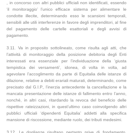
, in concorso con altri pubblici ufficiali non identificati, essendo
‘il monitoraggio’ l’unico efficace sistema per alimentare le
condotte illecite, determinando esso le scansioni temporali,
sensibili alle utili interferenze in favore degli imprenditori, al fine
del pagamento delle cartelle esattoriali e degli avvisi di
pagamento.
3.11. Va in proposito sottolineato, come risulta agli atti, che
l’attività di monitoraggio della posizione debitoria degli Enti
interessati era essenziale per l’individuazione della ‘giusta
tempistica dei versamenti’, idonea, di volta in volta, ad
agevolare l’accoglimento da parte di Equitalia delle istanze di
dilazione, relative a debiti erariali maturati, determinando, come
precisato dal G.I.P., l’inerzia antecedente la cancellazione e la
mancata presentazione delle istanze di fallimento entro l’anno,
nonché, in altri casi, ritardando la revoca del beneficio delle
rispettive rateizzazioni, in quest’ultimo caso coinvolgendo altri
pubblici ufficiali ‘dipendenti Equitalia’ addetti alla specifica
mansione di riscossione, mediante ruolo, dei tributi medesimi.
3.12. Le doglianze risultano pertanto prive di fondamento,