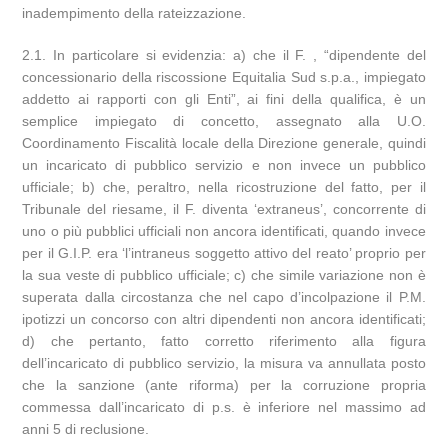
inadempimento della rateizzazione.
2.1. In particolare si evidenzia: a) che il F. , “dipendente del
concessionario della riscossione Equitalia Sud s.p.a., impiegato
addetto ai rapporti con gli Enti”, ai fini della qualifica, è un
semplice impiegato di concetto, assegnato alla U.O.
Coordinamento Fiscalità locale della Direzione generale, quindi
un incaricato di pubblico servizio e non invece un pubblico
ufficiale; b) che, peraltro, nella ricostruzione del fatto, per il
Tribunale del riesame, il F. diventa ‘extraneus’, concorrente di
uno o più pubblici ufficiali non ancora identificati, quando invece
per il G.I.P. era ‘l’intraneus soggetto attivo del reato’ proprio per
la sua veste di pubblico ufficiale; c) che simile variazione non è
superata dalla circostanza che nel capo d’incolpazione il P.M.
ipotizzi un concorso con altri dipendenti non ancora identificati;
d) che pertanto, fatto corretto riferimento alla figura
dell’incaricato di pubblico servizio, la misura va annullata posto
che la sanzione (ante riforma) per la corruzione propria
commessa dall’incaricato di p.s. è inferiore nel massimo ad
anni 5 di reclusione.