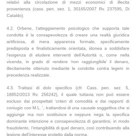
relativi alla circolazione di mezzi economici di illecita
provenienza (cass. pen. sez. 1, 30165/2007 Rv. 237595, Di
Cataldo).
4.2. Orbene, l’atteggiamento psicologico che supporta tale
condotta è la consapevolezza di creare una realtà giuridica
artificiosa, di mera apparenza formale, specificamente
predisposta e finalisticamente orientata, idonea a soddisfare
l’esigenza di eludere interventi dell’Autorità o, come nella
vicenda, in grado di rendere ‘non raggiungibile’ il denaro,
illecitamente ottenuto mediante le condotte contra legem in
precedenza realizzate.
4.3. Trattasi di dolo specifico (cfr. Cass. pen. sez. 5,
18852/2013 Rv. 256242), il quale tuttavia non può essere
escluso dai prospettati ‘criteri di comodità e dai rapporti di
coniugio con M.L. ‘, trattandosi di una causale soggettiva che si
aggiunge ma non sostituisce e neppure nega la specifica
dominante intenzione e consapevolezza di garantirsi, in modo
fraudolento, l’intangibilità di quel denaro, così contribuendo alla
lesione dell’interesse protetto dalla norma.