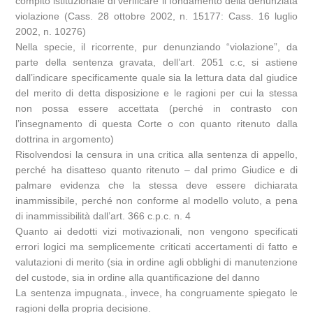
compito istituzionale di verificare il fondamento della denunziata
violazione (Cass. 28 ottobre 2002, n. 15177: Cass. 16 luglio
2002, n. 10276)
Nella specie, il ricorrente, pur denunziando “violazione”, da
parte della sentenza gravata, dell’art. 2051 c.c, si astiene
dall’indicare specificamente quale sia la lettura data dal giudice
del merito di detta disposizione e le ragioni per cui la stessa
non possa essere accettata (perché in contrasto con
l’insegnamento di questa Corte o con quanto ritenuto dalla
dottrina in argomento)
Risolvendosi la censura in una critica alla sentenza di appello,
perché ha disatteso quanto ritenuto – dal primo Giudice e di
palmare evidenza che la stessa deve essere dichiarata
inammissibile, perché non conforme al modello voluto, a pena
di inammissibilità dall’art. 366 c.p.c. n. 4
Quanto ai dedotti vizi motivazionali, non vengono specificati
errori logici ma semplicemente criticati accertamenti di fatto e
valutazioni di merito (sia in ordine agli obblighi di manutenzione
del custode, sia in ordine alla quantificazione del danno
La sentenza impugnata., invece, ha congruamente spiegato le
ragioni della propria decisione.