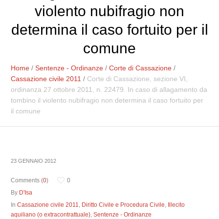
violento nubifragio non
determina il caso fortuito per il
comune
Home
/
Sentenze - Ordinanze
/
Corte di Cassazione
/
Cassazione civile 2011
/
Corte di Cassazione, sezione VI,
ordinanza 27 ottobre 2011, n. 22479. In caso di allagamento da
tombino il violento nubifragio non determina il caso fortuito per
il comune
23 GENNAIO 2012
Comments (
0
)
0
By
D'Isa
In
Cassazione civile 2011
,
Diritto Civile e Procedura Civile
,
Illecito
aquiliano (o extracontrattuale)
,
Sentenze - Ordinanze