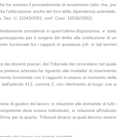
oro che ha emesso il provvedimento di avviamento (atto che, pur
ntita l’utilizzazione anche del foro della dipendenza aziendale,
ss. Sez. U, 11043/2001; conf. Cass. 16536/2002).
direttamente considerati in quest’ultima disposizione, e’ stato
resupposto per il sorgere del diritto alla costituzione di un
nto funzionale fra i rapporti in questione (cfr. in tali termini
si dei docenti precari, del Tribunale del circondario nel quale
la pretesa azionata ha riguardo alle modalita’ di inserimento
egamento funzionale con il rapporto in essere al momento della
all’articolo 413, comma 2, con riferimento al luogo ove si
ne di giudice del lavoro, in relazione alle domande di tutti i
ompetente deve essere individuato, in relazione all’indicato
i Enna per la quarta, Tribunali dinanzi ai quali devono essere
imento del ricorso nei termini anzidetti.