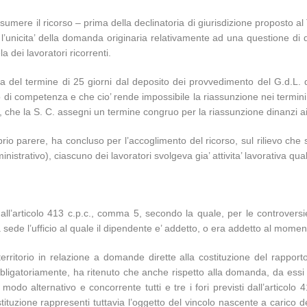
ssumere il ricorso – prima della declinatoria di giurisdizione proposto a
’unicita’ della domanda originaria relativamente ad una questione di di
 dei lavoratori ricorrenti.
olezza del termine di 25 giorni dal deposito dei provvedimento del G.d.
o di competenza e che cio’ rende impossibile la riassunzione nei termini
o, che la S. C. assegni un termine congruo per la riassunzione dinanzi ai 
oprio parere, ha concluso per l’accoglimento del ricorso, sul rilievo che
strativo), ciascuno dei lavoratori svolgeva gia’ attivita’ lavorativa qua
all’articolo 413 c.p.c., comma 5, secondo la quale, per le controversie 
ha sede l’ufficio al quale il dipendente e’ addetto, o era addetto al mome
ritorio in relazione a domande dirette alla costituzione del rapporto
obbligatoriamente, ha ritenuto che anche rispetto alla domanda, da essi p
o alternativo e concorrente tutti e tre i fori previsti dall’articolo 
ostituzione rappresenti tuttavia l’oggetto del vincolo nascente a carico 