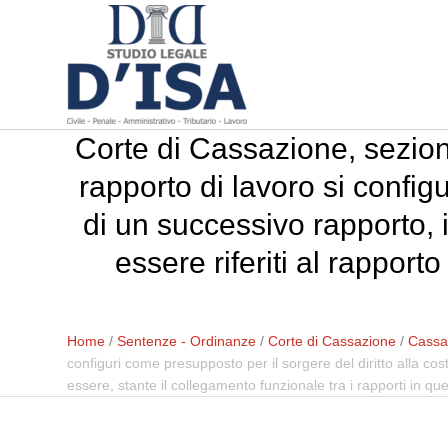
Corte di Cassazione, sezion
rapporto di lavoro si config
di un successivo rapporto, i
essere riferiti al rapport
Home
/
Sentenze - Ordinanze
/
Corte di Cassazione
/
Cassaz
configuri come presupposto per il sorgere del diritto alla cost
essere, stante il collegamento funzionale tra i rapporti in qu