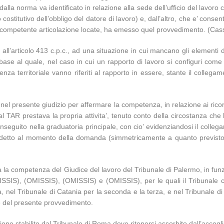
 dalla norma va identificato in relazione alla sede dell’ufficio del lav
o costitutivo dell’obbligo del datore di lavoro) e, dall’altro, che e’ conse
 sua competente articolazione locate, ha emesso quel provvedimento. (Ca
 all’articolo 413 c.p.c., ad una situazione in cui mancano gli elementi 
base al quale, nel caso in cui un rapporto di lavoro si configuri come p
nza territoriale vanno riferiti al rapporto in essere, stante il collegame
e nel presente giudizio per affermare la competenza, in relazione ai ricor
l TAR prestava la propria attivita’, tenuto conto della circostanza che 
onseguito nella graduatoria principale, con cio’ evidenziandosi il coll
addetto al momento della domanda (simmetricamente a quanto previsto d
 la competenza del Giudice del lavoro del Tribunale di Palermo, in funzio
OMISSIS), (OMISSIS), (OMISSIS) e (OMISSIS), per le quali il Tribunale c
a, nel Tribunale di Catania per la seconda e la terza, e nel Tribunale d
ne del presente provvedimento.
nzione stabilito dal Tribunale di Roma deve ritenersi assorbito dall’accogl