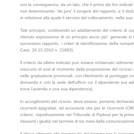
con la conseguenza, da un lato, che il primo dei fori indicati
non determinando “de jure” il sorgere del rapporto, e’ il titol
in relazione alla quale il servizio del collocamento, nella
Tale principio, costituendo un adattamento del criterio di cui
ritenuto espressione di un principio ancor piu” generale in 
successivo rapporto, i criteri di identificazione della compete
Cass. 26.10.2010 n. 21883).
Il criterio da ultimo indicato puo’ essere richiamato utilment
ciascuno di essi al momento della proposizione del ricorso a
nelle graduatorie provinciali, con riferimento al punteggio c
domanda e con la sede dell’ufficio cui il dipendente era 
trova l’azienda o una sua dipendenza).
In accoglimento del ricorso, deve essere, pertanto dichiarata
ricorrenti epigrafati, ad eccezione che per le ricorrenti (
criterio, rispettivamente nel Tribunale di Padova per la prim
riassunti i giudizi nel termine di tre mesi dalla comunicazio
Il rilievo attinente alla incongruita’ del termine per la riassu