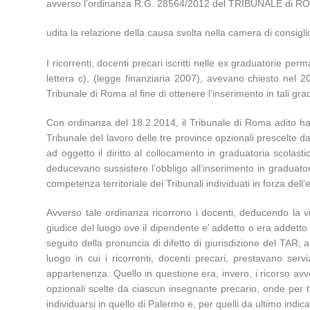
avverso l’ordinanza R.G. 28564/2012 del TRIBUNALE di ROM
udita la relazione della causa svolta nella camera di consi
I ricorrenti, docenti precari iscritti nelle ex graduatorie p
lettera c), (legge finanziaria 2007), avevano chiesto nel 20
Tribunale di Roma al fine di ottenere l’inserimento in tali gra
Con ordinanza del 18.2.2014, il Tribunale di Roma adito ha ri
Tribunale del lavoro delle tre province opzionali prescelte da
ad oggetto il diritto al collocamento in graduatoria scolast
deducevano sussistere l’obbligo all’inserimento in graduatoria
competenza territoriale dei Tribunali individuati in forza del
Avverso tale ordinanza ricorrono i docenti, deducendo la vi
giudice del luogo ove il dipendente e’ addetto o era addetto
seguito della pronuncia di difetto di giurisdizione del TAR,
luogo in cui i ricorrenti, docenti precari, prestavano ser
appartenenza. Quello in questione era, invero, i ricorso avve
opzionali scelte da ciascun insegnante precario, onde per 
individuarsi in quello di Palermo e, per quelli da ultimo indi