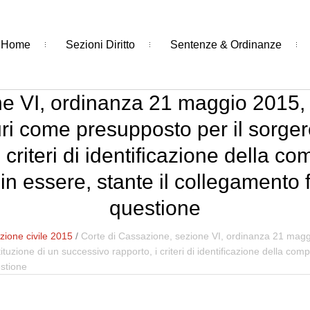
Home
Sezioni Diritto
Sentenze & Ordinanze
e VI, ordinanza 21 maggio 2015, 
uri come presupposto per il sorgere 
 criteri di identificazione della c
o in essere, stante il collegamento f
questione
ione civile 2015
/
Corte di Cassazione, sezione VI, ordinanza 21 maggi
ituzione di un successivo rapporto, i criteri di identificazione della comp
estione