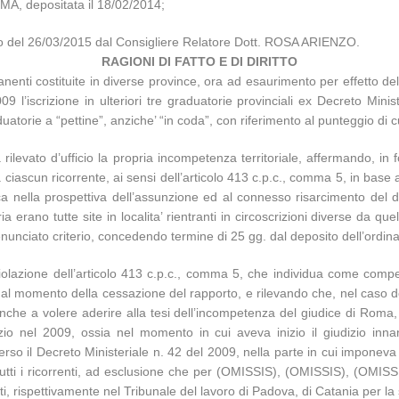
A, depositata il 18/02/2014;
glio del 26/03/2015 dal Consigliere Relatore Dott. ROSA ARIENZO.
RAGIONI DI FATTO E DI DIRITTO
ermanenti costituite in diverse province, ora ad esaurimento per effett
09 l’iscrizione in ulteriori tre graduatorie provinciali ex Decreto Min
duatorie a “pettine”, anziche’ “in coda”, con riferimento al punteggio di cu
levato d’ufficio la propria incompetenza territoriale, affermando, in fo
 ciascun ricorrente, ai sensi dell’articolo 413 c.p.c., comma 5, in base
ica nella prospettiva dell’assunzione ed al connesso risarcimento del d
 erano tutte site in localita’ rientranti in circoscrizioni diverse da q
l’enunciato criterio, concedendo termine di 25 gg. dal deposito dell’ordin
olazione dell’articolo 413 c.p.c., comma 5, che individua come compet
 al momento della cessazione del rapporto, e rilevando che, nel caso de
 anche a volere aderire alla tesi dell’incompetenza del giudice di Rom
vizio nel 2009, ossia nel momento in cui aveva inizio il giudizio inna
rso il Decreto Ministeriale n. 42 del 2009, nella parte in cui imponeva 
tutti i ricorrenti, ad esclusione che per (OMISSIS), (OMISSIS), (OMIS
cati, rispettivamente nel Tribunale del lavoro di Padova, di Catania per l