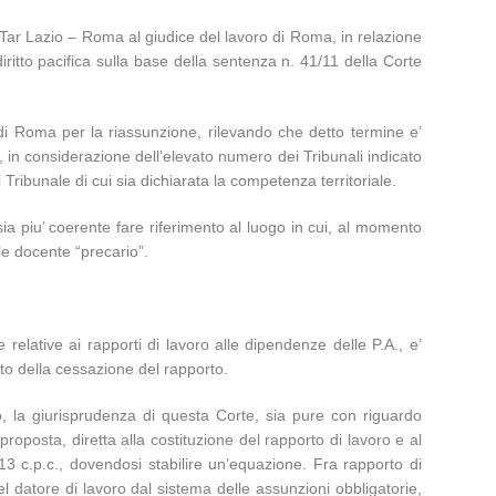
l Tar Lazio – Roma al giudice del lavoro di Roma, in relazione
ritto pacifica sulla base della sentenza n. 41/11 della Corte
L. di Roma per la riassunzione, rilevando che detto termine e’
, in considerazione dell’elevato numero dei Tribunali indicato
Tribunale di cui sia dichiarata la competenza territoriale.
 sia piu’ coerente fare riferimento al luogo in cui, al momento
le docente “precario”.
relative ai rapporti di lavoro alle dipendenze delle P.A., e’
nto della cessazione del rapporto.
, la giurisprudenza di questa Corte, sia pure con riguardo
roposta, diretta alla costituzione del rapporto di lavoro e al
413 c.p.c., dovendosi stabilire un’equazione. Fra rapporto di
del datore di lavoro dal sistema delle assunzioni obbligatorie,