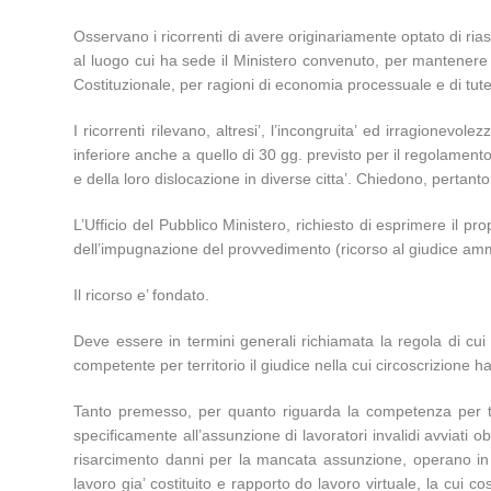
Osservano i ricorrenti di avere originariamente optato di ria
al luogo cui ha sede il Ministero convenuto, per mantenere l
Costituzionale, per ragioni di economia processuale e di tutela
I ricorrenti rilevano, altresi’, l’incongruita’ ed irragionev
inferiore anche a quello di 30 gg. previsto per il regolament
e della loro dislocazione in diverse citta’. Chiedono, pertant
L’Ufficio del Pubblico Ministero, richiesto di esprimere il pr
dell’impugnazione del provvedimento (ricorso al giudice ammini
Il ricorso e’ fondato.
Deve essere in termini generali richiamata la regola di cui 
competente per territorio il giudice nella cui circoscrizione 
Tanto premesso, per quanto riguarda la competenza per ter
specificamente all’assunzione di lavoratori invalidi avviati 
risarcimento danni per la mancata assunzione, operano in mod
lavoro gia’ costituito e rapporto do lavoro virtuale, la cui c