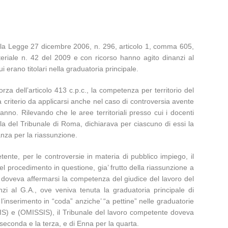
o della Legge 27 dicembre 2006, n. 296, articolo 1, comma 605,
isteriale n. 42 del 2009 e con ricorso hanno agito dinanzi al
i erano titolari nella graduatoria principale.
rza dell’articolo 413 c.p.c., la competenza per territorio del
 a criterio da applicarsi anche nel caso di controversia avente
anno. Rilevando che le aree territoriali presso cui i docenti
uella del Tribunale di Roma, dichiarava per ciascuno di essi la
anza per la riassunzione.
ente, per le controversie in materia di pubblico impiego, il
l procedimento in questione, gia’ frutto della riassunzione a
a, doveva affermarsi la competenza del giudice del lavoro del
nzi al G.A., ove veniva tenuta la graduatoria principale di
l’inserimento in “coda” anziche’ “a pettine” nelle graduatorie
SIS) e (OMISSIS), il Tribunale del lavoro competente doveva
a seconda e la terza, e di Enna per la quarta.