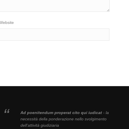
Website
Ad poenitendum properat cito qui iudicat
- la
necessità della ponderazione nello svolgimento
dell'attività giudiziaria