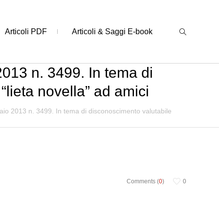
Articoli PDF
Articoli & Saggi E-book
2013 n. 3499. In tema di
lieta novella” ad amici
aio 2013 n. 3499. In tema di disconoscimento valutabile
Comments (
0
)
0