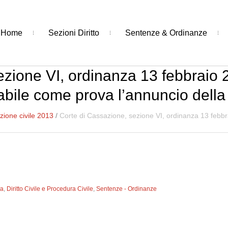
Home
Sezioni Diritto
Sentenze & Ordinanze
zione VI, ordinanza 13 febbraio 
bile come prova l’annuncio della “
ione civile 2013
/
Corte di Cassazione, sezione VI, ordinanza 13 febbr
ia
,
Diritto Civile e Procedura Civile
,
Sentenze - Ordinanze