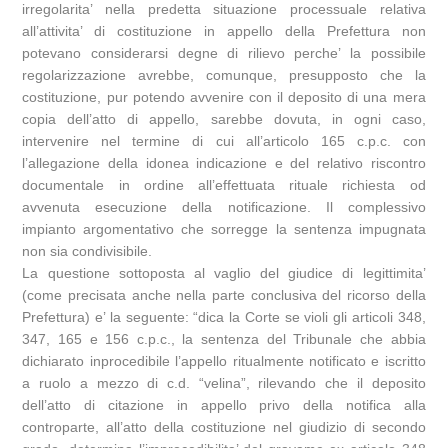
irregolarita’ nella predetta situazione processuale relativa
all’attivita’ di costituzione in appello della Prefettura non
potevano considerarsi degne di rilievo perche’ la possibile
regolarizzazione avrebbe, comunque, presupposto che la
costituzione, pur potendo avvenire con il deposito di una mera
copia dell’atto di appello, sarebbe dovuta, in ogni caso,
intervenire nel termine di cui all’articolo 165 c.p.c. con
l’allegazione della idonea indicazione e del relativo riscontro
documentale in ordine all’effettuata rituale richiesta od
avvenuta esecuzione della notificazione. Il complessivo
impianto argomentativo che sorregge la sentenza impugnata
non sia condivisibile.
La questione sottoposta al vaglio del giudice di legittimita’
(come precisata anche nella parte conclusiva del ricorso della
Prefettura) e’ la seguente: “dica la Corte se violi gli articoli 348,
347, 165 e 156 c.p.c., la sentenza del Tribunale che abbia
dichiarato inprocedibile l’appello ritualmente notificato e iscritto
a ruolo a mezzo di c.d. “velina”, rilevando che il deposito
dell’atto di citazione in appello privo della notifica alla
controparte, all’atto della costituzione nel giudizio di secondo