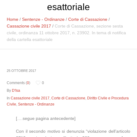
esattoriale
Home
/
Sentenze - Ordinanze
/
Corte di Cassazione
/
Cassazione civile 2017
/
Corte di Cassazione, sezione sesta
civile, ordinanza 11 ottobre 2017, n. 23902. In tema di notifica
della cartella esattoriale
25 OTTOBRE 2017
Comments (
0
)
0
By
D'Isa
In
Cassazione civile 2017
,
Corte di Cassazione
,
Diritto Civile e Procedura
Civile
,
Sentenze - Ordinanze
[….segue pagina antecedente]
Con il secondo motivo si denunzia “violazione dell’articolo