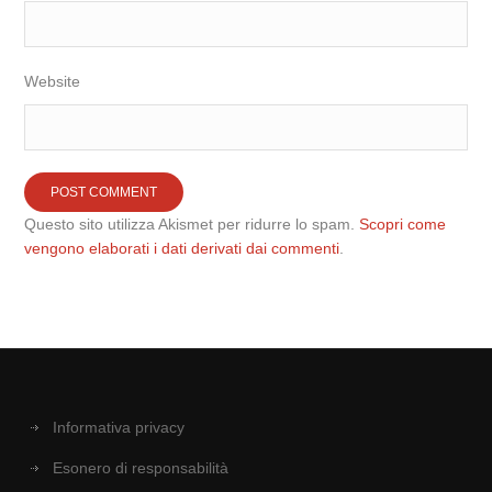
Website
Questo sito utilizza Akismet per ridurre lo spam.
Scopri come
vengono elaborati i dati derivati dai commenti
.
Informativa privacy
Esonero di responsabilità