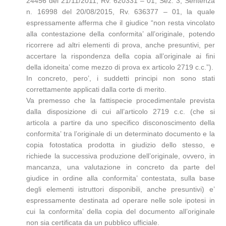
24456 del 21/11/2011, Rv. 620331 – 01; Sez. 3, Sentenza
n. 16998 del 20/08/2015, Rv. 636377 – 01, la quale
espressamente afferma che il giudice “non resta vincolato
alla contestazione della conformita’ all’originale, potendo
ricorrere ad altri elementi di prova, anche presuntivi, per
accertare la rispondenza della copia all’originale ai fini
della idoneita’ come mezzo di prova ex articolo 2719 c.c.”).
In concreto, pero’, i suddetti principi non sono stati
correttamente applicati dalla corte di merito.
Va premesso che la fattispecie procedimentale prevista
dalla disposizione di cui all’articolo 2719 c.c. (che si
articola a partire da uno specifico disconoscimento della
conformita’ tra l’originale di un determinato documento e la
copia fotostatica prodotta in giudizio dello stesso, e
richiede la successiva produzione dell’originale, ovvero, in
mancanza, una valutazione in concreto da parte del
giudice in ordine alla conformita’ contestata, sulla base
degli elementi istruttori disponibili, anche presuntivi) e’
espressamente destinata ad operare nelle sole ipotesi in
cui la conformita’ della copia del documento all’originale
non sia certificata da un pubblico ufficiale.