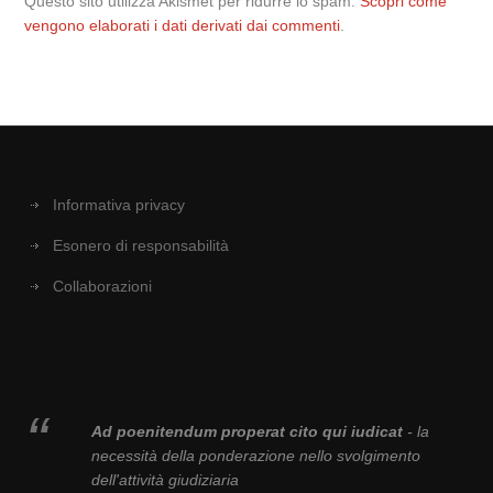
Questo sito utilizza Akismet per ridurre lo spam.
Scopri come
vengono elaborati i dati derivati dai commenti
.
Informativa privacy
Esonero di responsabilità
Collaborazioni
Ad poenitendum properat cito qui iudicat
- la
necessità della ponderazione nello svolgimento
dell'attività giudiziaria