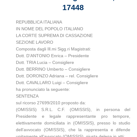
17448
REPUBBLICA ITALIANA
IN NOME DEL POPOLO ITALIANO
LA CORTE SUPREMA DI CASSAZIONE
SEZIONE LAVORO
Composta dagli Ill.mi Sigg.ri Magistrati:
Dott. D’ANTONIO Enrica – Presidente
Dott. TRIA Lucia – Consigliere
Dott. BERRINO Umberto – Consigliere
Dott. DORONZO Adriana – rel. Consigliere
Dott. CAVALLARO Luigi – Consigliere
ha pronunciato la seguente:
SENTENZA
sul ricorso 27699/2010 proposto da:
(OMISSIS) S.R.L. C.F. (OMISSIS), in persona del
Presidente e legale rappresentante pro tempore,
elettivamente domiciliata in (OMISSIS), presso lo studio
dell’avvocato (OMISSIS), che la rappresenta e difende
unitamente all’avvocato (OMISSIS), giusta delega in atti;