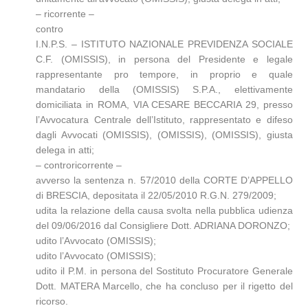
– ricorrente –
contro
I.N.P.S. – ISTITUTO NAZIONALE PREVIDENZA SOCIALE
C.F. (OMISSIS), in persona del Presidente e legale
rappresentante pro tempore, in proprio e quale
mandatario della (OMISSIS) S.P.A., elettivamente
domiciliata in ROMA, VIA CESARE BECCARIA 29, presso
l’Avvocatura Centrale dell’Istituto, rappresentato e difeso
dagli Avvocati (OMISSIS), (OMISSIS), (OMISSIS), giusta
delega in atti;
– controricorrente –
avverso la sentenza n. 57/2010 della CORTE D’APPELLO
di BRESCIA, depositata il 22/05/2010 R.G.N. 279/2009
;
udita la relazione della causa svolta nella pubblica udienza
del 09/06/2016 dal Consigliere Dott. ADRIANA DORONZO;
udito l’Avvocato (OMISSIS);
udito l’Avvocato (OMISSIS);
udito il P.M. in persona del Sostituto Procuratore Generale
Dott. MATERA Marcello, che ha concluso per il rigetto del
ricorso.