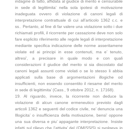
indagine di fatto, affidata al giudice di merito e censurabile
in sede di legittimita’ nella sola ipotesi di motivazione
inadeguata ovvero di violazione di canoni legali di
interpretazione contrattuale di cui all’articolo 1362 c.c. e
ss.. Pertanto, al fine di far valere una violazione sotto i due
richiamati profili, il ricorrente per cassazione deve non solo
fare esplicito riferimento alle regole legali di interpretazione
mediante specifica indicazione delle norme asseritamene
violate ed ai principi in esse contenuti, ma e’ tenuto,
altresi’, a precisare in quale modo e con quali
considerazioni il giudice del merito si sia discostato dal
canoni legali assunti come violati o se lo stesso li abbia
applicati sulla base di argomentazioni illogiche od
insufficienti, non essendo consentito il riesame del merito
in sede di legittimita’ (Cass., 9 ottobre 2012, n. 17168).
19. Al riguardo, invece, la ricorrente non deduce la
violazione di alcun canone ermeneutico previsto dagli
articoli 1362 e seguenti del codice civile, ne’ denuncia una
Illogicita’ o insufficienza della motivazione, bensi’ oppone
una sua diversa e piu’ appagante interpretazione. Insiste
infatti sul rilievo che l’attivita’ del (OMISSIS) si svolgeva in