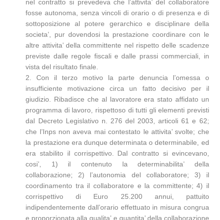
nel contratto si prevedeva che l’attivita’ del collaboratore
fosse autonoma, senza vincoli di orario o di presenza e di
sottoposizione al potere gerarchico e disciplinare della
societa’, pur dovendosi la prestazione coordinare con le
altre attivita’ della committente nel rispetto delle scadenze
previste dalle regole fiscali e dalle prassi commerciali, in
vista del risultato finale.
2. Con il terzo motivo la parte denuncia l’omessa o
insufficiente motivazione circa un fatto decisivo per il
giudizio. Ribadisce che al lavoratore era stato affidato un
programma di lavoro, rispettoso di tutti gli elementi previsti
dal Decreto Legislativo n. 276 del 2003, articoli 61 e 62;
che l’Inps non aveva mai contestato le attivita’ svolte; che
la prestazione era dunque determinata o determinabile, ed
era stabilito il corrispettivo. Dal contratto si evincevano,
cosi’, 1) il contenuto la determinabilita’ della
collaborazione; 2) l’autonomia del collaboratore; 3) il
coordinamento tra il collaboratore e la committente; 4) il
corrispettivo di Euro 25.200 annui, pattuito
indipendentemente dall’orario effettuato in misura congrua
e proporzionata alla qualita’ e quantita’ della collaborazione