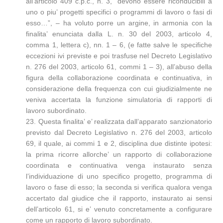
all’articolo 409 c.p.c., n. 3, “devono essere riconducibili a
uno o piu’ progetti specifici o programmi di lavoro o fasi di
esso…”, – ha voluto porre un argine, in armonia con la
finalita’ enunciata dalla L. n. 30 del 2003, articolo 4,
comma 1, lettera c), nn. 1 – 6, (e fatte salve le specifiche
eccezioni ivi previste e poi trasfuse nel Decreto Legislativo
n. 276 del 2003, articolo 61, commi 1 – 3), all’abuso della
figura della collaborazione coordinata e continuativa, in
considerazione della frequenza con cui giudizialmente ne
veniva accertata la funzione simulatoria di rapporti di
lavoro subordinato.
23. Questa finalita’ e’ realizzata dall’apparato sanzionatorio
previsto dal Decreto Legislativo n. 276 del 2003, articolo
69, il quale, ai commi 1 e 2, disciplina due distinte ipotesi:
la prima ricorre allorche’ un rapporto di collaborazione
coordinata e continuativa venga instaurato senza
l’individuazione di uno specifico progetto, programma di
lavoro o fase di esso; la seconda si verifica qualora venga
accertato dal giudice che il rapporto, instaurato ai sensi
dell’articolo 61, si e’ venuto concretamente a configurare
come un rapporto di lavoro subordinato.