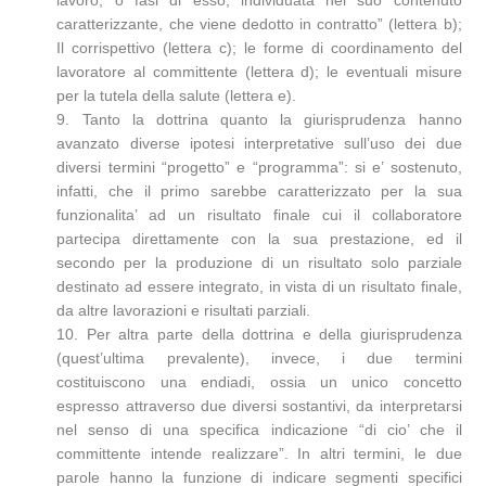
lavoro, o fasi di esso, individuata nel suo contenuto
caratterizzante, che viene dedotto in contratto” (lettera b);
Il corrispettivo (lettera c); le forme di coordinamento del
lavoratore al committente (lettera d); le eventuali misure
per la tutela della salute (lettera e).
9. Tanto la dottrina quanto la giurisprudenza hanno
avanzato diverse ipotesi interpretative sull’uso dei due
diversi termini “progetto” e “programma”: si e’ sostenuto,
infatti, che il primo sarebbe caratterizzato per la sua
funzionalita’ ad un risultato finale cui il collaboratore
partecipa direttamente con la sua prestazione, ed il
secondo per la produzione di un risultato solo parziale
destinato ad essere integrato, in vista di un risultato finale,
da altre lavorazioni e risultati parziali.
10. Per altra parte della dottrina e della giurisprudenza
(quest’ultima prevalente), invece, i due termini
costituiscono una endiadi, ossia un unico concetto
espresso attraverso due diversi sostantivi, da interpretarsi
nel senso di una specifica indicazione “di cio’ che il
committente intende realizzare”. In altri termini, le due
parole hanno la funzione di indicare segmenti specifici