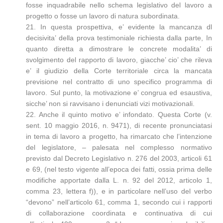
fosse inquadrabile nello schema legislativo del lavoro a
progetto o fosse un lavoro di natura subordinata.
21. In questa prospettiva, e’ evidente la mancanza dl
decisivita’ della prova testimoniale richiesta dalla parte, In
quanto diretta a dimostrare le concrete modalita’ di
svolgimento del rapporto di lavoro, giacche’ cio’ che rileva
e’ il giudizio della Corte territoriale circa la mancata
previsione nel contratto di uno specifico programma di
lavoro. Sul punto, la motivazione e’ congrua ed esaustiva,
sicche’ non si ravvisano i denunciati vizi motivazionali.
22. Anche il quinto motivo e’ infondato. Questa Corte (v.
sent. 10 maggio 2016, n. 9471), di recente pronunciatasi
in tema di lavoro a progetto, ha rimarcato che l’intenzione
del legislatore, – palesata nel complesso normativo
previsto dal Decreto Legislativo n. 276 del 2003, articoli 61
e 69, (nel testo vigente all’epoca dei fatti, ossia prima delle
modifiche apportate dalla L. n. 92 del 2012, articolo 1,
comma 23, lettera f)), e in particolare nell’uso del verbo
“devono” nell’articolo 61, comma 1, secondo cui i rapporti
di collaborazione coordinata e continuativa di cui