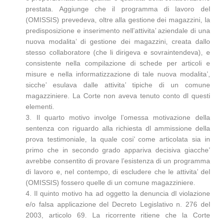
prestata. Aggiunge che il programma di lavoro del
(OMISSIS) prevedeva, oltre alla gestione dei magazzini, la
predisposizione e inserimento nell’attivita’ aziendale di una
nuova modalita’ di gestione dei magazzini, creata dallo
stesso collaboratore (che li dirigeva e sovraintendeva), e
consistente nella compilazione di schede per articoli e
misure e nella informatizzazione di tale nuova modalita’,
sicche’ esulava dalle attivita’ tipiche di un comune
magazziniere. La Corte non aveva tenuto conto dl questi
elementi.
3. Il quarto motivo involge l’omessa motivazione della
sentenza con riguardo alla richiesta dl ammissione della
prova testimoniale, la quale cosi’ come articolata sia in
primo che in secondo grado appariva decisiva giacche’
avrebbe consentito di provare l’esistenza di un programma
di lavoro e, nel contempo, di escludere che le attivita’ del
(OMISSIS) fossero quelle di un comune magazziniere.
4. Il quinto motivo ha ad oggetto la denuncia dl violazione
e/o falsa applicazione del Decreto Legislativo n. 276 del
2003, articolo 69. La ricorrente ritiene che la Corte