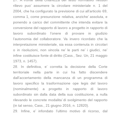
27. A fronte della chiarezza del testo normativo nessun
rilievo puo’ assumere la circolare ministeriale n. 1 del
2004, che ha configurato la previsione di cui all’articolo 69,
comma 1, come presunzione relativa, anziche’ assoluta, e
ponendo a carico del committente che intenda evitare la
conversione del rapporto di lavoro a progetto in rapporto di
lavoro subordinato l’onere di provare in giudizio
l’autonomia del collaboratore. Va invero ricordato che la
interpretazione ministeriale, sia essa contenuta in circolari
o in risoluzioni, non vincola ne’ le parti ne’ i giudici, ne’
infine costituisce fonte di diritto (Cass., Sez. Un, 21 maggio
1973, n. 1457).
28. In definitiva, e’ corretta la decisione della Corte
territoriale nella parte in cui ha fatto discendere
dall’accertamento della mancanza di un programma di
lavoro specifico la trasformazione ope legis del lavoro
(nominalmente) a progetto in rapporto di lavoro
subordinato sin dalla data della sua costituzione, a nulla
rilevando le concrete modalita’ di svolgimento del rapporto
(in tal senso, Cass., 21 giugno 2016, n. 12820).
29. Infine, e’ infondato l’ultimo motivo di ricorso, dal