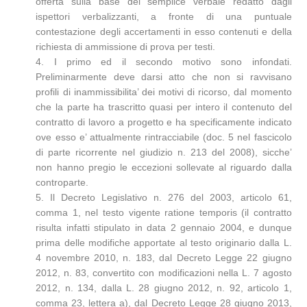
offerta sulla base del semplice verbale redatto dagli
ispettori verbalizzanti, a fronte di una puntuale
contestazione degli accertamenti in esso contenuti e della
richiesta di ammissione di prova per testi.
4. I primo ed il secondo motivo sono infondati.
Preliminarmente deve darsi atto che non si ravvisano
profili di inammissibilita’ dei motivi di ricorso, dal momento
che la parte ha trascritto quasi per intero il contenuto del
contratto di lavoro a progetto e ha specificamente indicato
ove esso e’ attualmente rintracciabile (doc. 5 nel fascicolo
di parte ricorrente nel giudizio n. 213 del 2008), sicche’
non hanno pregio le eccezioni sollevate al riguardo dalla
controparte.
5. Il Decreto Legislativo n. 276 del 2003, articolo 61,
comma 1, nel testo vigente ratione temporis (il contratto
risulta infatti stipulato in data 2 gennaio 2004, e dunque
prima delle modifiche apportate al testo originario dalla L.
4 novembre 2010, n. 183, dal Decreto Legge 22 giugno
2012, n. 83, convertito con modificazioni nella L. 7 agosto
2012, n. 134, dalla L. 28 giugno 2012, n. 92, articolo 1,
comma 23, lettera a), dal Decreto Legge 28 giugno 2013,