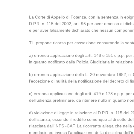
La Corte di Appello di Potenza, con la sentenza in epigr
D.P.R. n. 115 del 2002, art. 95 per aver omesso di dichi
e per aver falsamente dichiarato che nessun componente
T.I. propone ricorso per cassazione censurando la sent
a) erronea applicazione degli artt. 148 e 151 c.p.p. per a
in quanto notificato dalla Polizia Giudiziaria in relazio
b) erronea applicazione della L. 20 novembre 1982, n. 890,
l’eccezione di nullità della notificazione del decreto di
c) erronea applicazione degli artt. 419 e 178 c.p.p. per a
dell’udienza preliminare, da ritenere nullo in quanto non
d) violazione di legge in relazione al D.P.R. n. 115 del 
dell’istanza, essendo il reddito comunque al di sotto dell
rilasciata dall’INPS -CAF. La ricorrente allega che nella
mendacio ed invoca l’applicazione della disciplina dell’irr