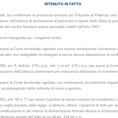
RITENUTO IN FATTO
afe, ha confermato la pronuncia emessa dal Tribunale di Potenza, che av
arare nell’istanza di ammissione al patrocinio a spese dello Stato la pr
 del nucleo familiare aveva percepito redditi nell’ano 2007.
enza impugnata per i seguenti motivi:
vere la Corte territoriale rigettato con scarna motivazione l’eccezione di
ne ad atto non delegabile nè delegato e senza alcuna attestazione di confo
 art. 8, dell’art. 178 c.p.p., lett. c) e art. 179 c.p.p. per avere la Cor
 fissazione dell’udienza preliminare per mancanza dell’avviso di ricevimen
vere la Corte territoriale rigettato con motivazione inconferente rispetto 
 accompagnato dalla richiesta di rinvio a giudizio;
2002, artt. 95 e 77 per avere il giudice di merito omesso di considerare 
a soglia prevista dalla legge; si deduce, altresì, l’assenza di dolo per a
 certificazione in atti manca la dichiarazione formale idonea a richiamare
ilevanza penale del fatto di cui all’art. 316 ter c.p..