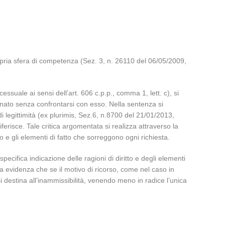
 propria sfera di competenza (Sez. 3, n. 26110 del 06/05/2009,
ssuale ai sensi dell’art. 606 c.p.p., comma 1, lett. c), si
nato senza confrontarsi con esso. Nella sentenza si
 legittimità (ex plurimis, Sez.6, n.8700 del 21/01/2013,
erisce. Tale critica argomentata si realizza attraverso la
o e gli elementi di fatto che sorreggono ogni richiesta.
pecifica indicazione delle ragioni di diritto e degli elementi
ra evidenza che se il motivo di ricorso, come nel caso in
i destina all’inammissibilità, venendo meno in radice l’unica