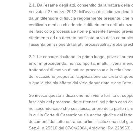
2.1. Dall’esame degli atti, consentito dalla natura della
ricevuta il 27 marzo 2012 dell’avviso dell’udienza dibatt
da un difensore di fiducia regolarmente presente, che n
certificato medico chiedendo il differimento dell’udien
nel fascicolo processuale non è presente l’avviso previst
riferimento ad un decreto notificato privo della comunica
l’asserita omissione di tali atti processuali avrebbe pre
2.2. Le censure risultano, in primo luogo, prive di autos
error in procedendo, non comporta, infatti, il venir meno
trattandosi di motivo di natura processuale in relazione 
dell’eccezione proposta, l’applicazione concreta di que
o quello che sia affetto dal vizio denunziato e che l’at
Se invece questa indicazione non viene fornita o, seppur
fascicolo del processo, deve ritenersi nel primo caso che 
nel secondo caso che costituisca onere della parte richie
in cui la Corte di Cassazione sia anche giudice del fatto.
documenti del tutto estraneo ai limiti istituzionali del 
Sez.4, n.25310 del 07/04/2004, Ardovino, Rv. 228953).