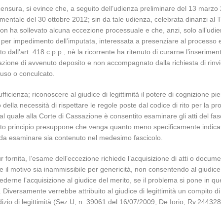
 censura, si evince che, a seguito dell’udienza preliminare del 13 marzo
imentale del 30 ottobre 2012; sin da tale udienza, celebrata dinanzi al T
on ha sollevato alcuna eccezione processuale e che, anzi, solo all’udi
za per impedimento dell’imputata, interessata a presenziare al processo 
o dall’art. 418 c.p.p., nè la ricorrente ha ritenuto di curarne l’inserime
zione di avvenuto deposito e non accompagnato dalla richiesta di rinvio a
cluso o conculcato.
ufficienza; riconoscere al giudice di legittimità il potere di cognizione 
 della necessità di rispettare le regole poste dal codice di rito per la p
al quale alla Corte di Cassazione è consentito esaminare gli atti del fas
sto principio presuppone che venga quanto meno specificamente indicato 
to da esaminare sia contenuto nel medesimo fascicolo.
 fornita, l’esame dell’eccezione richiede l’acquisizione di atti o docum
il motivo sia inammissibile per genericità, non consentendo al giudice di 
derne l’acquisizione al giudice del merito, se il problema si pone in ques
 Diversamente verrebbe attribuito al giudice di legittimità un compito di i
giudizio di legittimità (Sez.U, n. 39061 del 16/07/2009, De Iorio, Rv.244