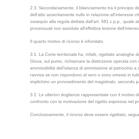
2.3. Secondariamente, il bilanciamento tra il principio de
dell’atto asseritamente nullo in relazione all’interesse 
ossequio alla regola dettata dall’art. 581 c.p.p., quale at
processuali non assolute all’effettiva lesione dell’intere
Il quarto motivo di ricorso è infondato.
3.1. La Corte territoriale ha, infatti, rigettato analoghe 
Giova, sul punto, richiamare la distinzione operata con 
ammissibilità dell’istanza di ammissione al patrocinio a sp
ravvisa se non rispondono al vero o sono omessi in tutto
implichino un provvedimento del magistrato, secondo para
3.2. Le ulteriori doglianze rappresentate con il motivo d
confronto con la motivazione del rigetto espressa nel
Conclusivamente, il ricorso deve essere rigettato; segu