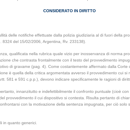
CONSIDERATO IN DIRITTO
ità delle notifiche effettuate dalla polizia giudiziaria al di fuori della
 n. 8324 del 15/02/2006, Argentina, Rv. 233138).
nza, qualificata nella rubrica quale vizio per inosservanza di norma proce
vazione che contrasta frontalmente con il testo del provvedimento impug
 motivo di gravame (pag. 4). Come costantemente affermato dalla Corte di
ne è quella della critica argomentata avverso il provvedimento cui si rif
tt. 581 e 591 c.p.p.), devono indicare specificamente le ragioni di diritt
rtanto, innanzitutto e indefettibilmente il confronto puntuale (cioè con s
el provvedimento il cui dispositivo si contesta. Risulta pertanto di chia
 confrontarsi con la motivazione della sentenza impugnata, per ciò solo s
li in quanto generici.