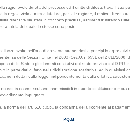
lla ragionevole durata del processo ed il diritto di difesa, trova il suo 
che la regola violata mira a tutelare; per tale ragione, il motivo di cens
tività difensiva sia stata in concreto preclusa, altrimenti frustrando l’ul
sse a tutela del quale le stesse sono poste.
doglianze svolte nell’atto di gravame attenendosi a principi interpretativi
sentenza delle Sezioni Unite nel 2008 (Sez.U, n.6591 del 27/11/2008, de
ese dello Stato e gli elementi costitutivi del reato previsto dal D.P.R. n. 
 o in parte dati di fatto nella dichiarazione sostitutiva, ed in qualsias
metri dettati dalla legge, indipendentemente dalla effettiva sussistenz
i ricorso in esame risultano inammissibili in quanto costituiscono mera 
 provvedimento impugnato.
e, a norma dell’art. 616 c.p.p., la condanna della ricorrente al pagamen
P.Q.M.