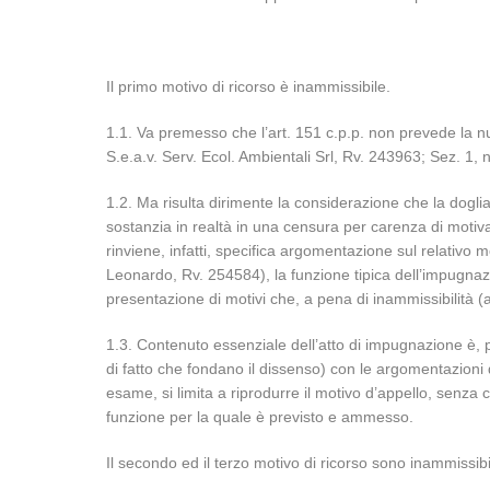
Il primo motivo di ricorso è inammissibile.
1.1. Va premesso che l’art. 151 c.p.p. non prevede la null
S.e.a.v. Serv. Ecol. Ambientali Srl, Rv. 243963; Sez. 1,
1.2. Ma risulta dirimente la considerazione che la doglia
sostanzia in realtà in una censura per carenza di moti
rinviene, infatti, specifica argomentazione sul relativo
Leonardo, Rv. 254584), la funzione tipica dell’impugnazio
presentazione di motivi che, a pena di inammissibilità (ar
1.3. Contenuto essenziale dell’atto di impugnazione è, pe
di fatto che fondano il dissenso) con le argomentazioni d
esame, si limita a riprodurre il motivo d’appello, senza
funzione per la quale è previsto e ammesso.
Il secondo ed il terzo motivo di ricorso sono inammissibi