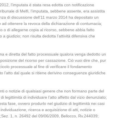
 2012, l’imputata è stata resa edotta con notificazione
ribunale di Melfi, l’imputata, sebbene assente, era assistita
enza di discussione dell’11 marzo 2014 ha depositato un
e ad ottenere la revoca della dichiarazione di contumacia;
nto o di allegarne copia al ricorso, sebbene abbia fatto
 giudizio; non risulta dedotta l’attività difensiva che
piena e diretta del fatto processuale qualora venga dedotto un
roposizione del ricorso per cassazione. Ciò vuoi dire che, pur
cicolo processuale al fine di verificare il fondamento
l’atto dal quale si ritiene derivino conseguenze giuridiche
enti o notizie di qualsiasi genere che non formano parte del
legittimità di individuare l’atto affetto dal vizio denunziato;
ta fase, ovvero produrlo nel giudizio di legittimità nei casi
ndividuazione, ricerca e acquisizione di atti, notizie o
328;Sez. 1, n. 26492 del 09/06/2009, Bellocco, Rv.244039;