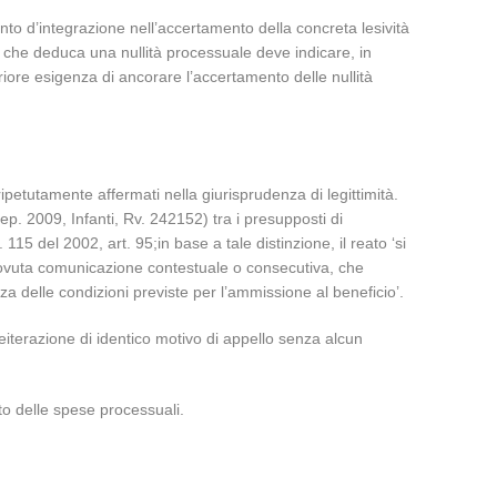
punto d’integrazione nell’accertamento della concreta lesività
ura che deduca una nullità processuale deve indicare, in
teriore esigenza di ancorare l’accertamento delle nullità
 ripetutamente affermati nella giurisprudenza di legittimità.
p. 2009, Infanti, Rv. 242152) tra i presupposti di
115 del 2002, art. 95;in base a tale distinzione, il reato ‘si
i dovuta comunicazione contestuale o consecutiva, che
a delle condizioni previste per l’ammissione al beneficio’.
reiterazione di identico motivo di appello senza alcun
to delle spese processuali.