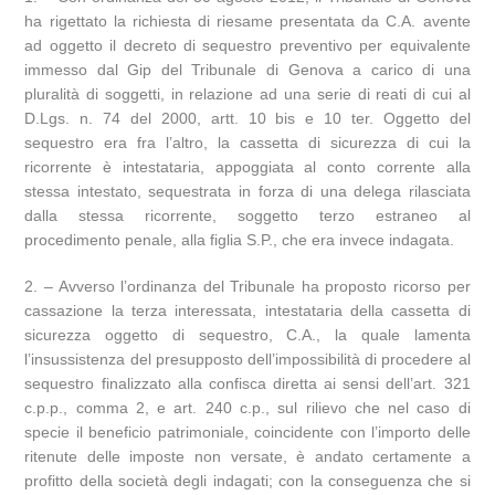
ha rigettato la richiesta di riesame presentata da C.A. avente
ad oggetto il decreto di sequestro preventivo per equivalente
immesso dal Gip del Tribunale di Genova a carico di una
pluralità di soggetti, in relazione ad una serie di reati di cui al
D.Lgs. n. 74 del 2000, artt. 10 bis e 10 ter. Oggetto del
sequestro era fra l’altro, la cassetta di sicurezza di cui la
ricorrente è intestataria, appoggiata al conto corrente alla
stessa intestato, sequestrata in forza di una delega rilasciata
dalla stessa ricorrente, soggetto terzo estraneo al
procedimento penale, alla figlia S.P., che era invece indagata.
2. – Avverso l’ordinanza del Tribunale ha proposto ricorso per
cassazione la terza interessata, intestataria della cassetta di
sicurezza oggetto di sequestro, C.A., la quale lamenta
l’insussistenza del presupposto dell’impossibilità di procedere al
sequestro finalizzato alla confisca diretta ai sensi dell’art. 321
c.p.p., comma 2, e art. 240 c.p., sul rilievo che nel caso di
specie il beneficio patrimoniale, coincidente con l’importo delle
ritenute delle imposte non versate, è andato certamente a
profitto della società degli indagati; con la conseguenza che si