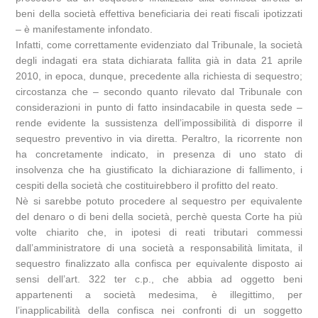
beni della società effettiva beneficiaria dei reati fiscali ipotizzati
– è manifestamente infondato.
Infatti, come correttamente evidenziato dal Tribunale, la società
degli indagati era stata dichiarata fallita già in data 21 aprile
2010, in epoca, dunque, precedente alla richiesta di sequestro;
circostanza che – secondo quanto rilevato dal Tribunale con
considerazioni in punto di fatto insindacabile in questa sede –
rende evidente la sussistenza dell’impossibilità di disporre il
sequestro preventivo in via diretta. Peraltro, la ricorrente non
ha concretamente indicato, in presenza di uno stato di
insolvenza che ha giustificato la dichiarazione di fallimento, i
cespiti della società che costituirebbero il profitto del reato.
Nè si sarebbe potuto procedere al sequestro per equivalente
del denaro o di beni della società, perchè questa Corte ha più
volte chiarito che, in ipotesi di reati tributari commessi
dall’amministratore di una società a responsabilità limitata, il
sequestro finalizzato alla confisca per equivalente disposto ai
sensi dell’art. 322 ter c.p., che abbia ad oggetto beni
appartenenti a società medesima, è illegittimo, per
l’inapplicabilità della confisca nei confronti di un soggetto