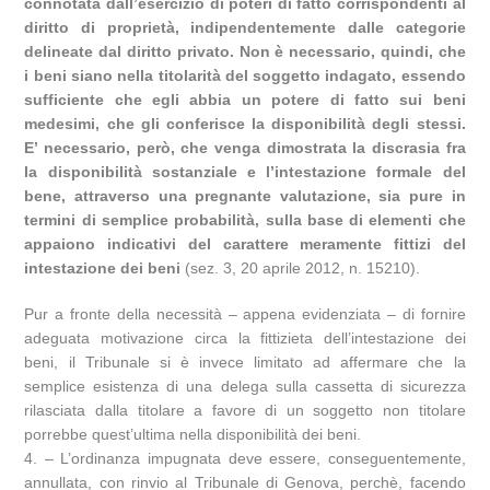
connotata dall’esercizio di poteri di fatto corrispondenti al
diritto di proprietà, indipendentemente dalle categorie
delineate dal diritto privato. Non è necessario, quindi, che
i beni siano nella titolarità del soggetto indagato, essendo
sufficiente che egli abbia un potere di fatto sui beni
medesimi, che gli conferisce la disponibilità degli stessi.
E’ necessario, però, che venga dimostrata la discrasia fra
la disponibilità sostanziale e l’intestazione formale del
bene, attraverso una pregnante valutazione, sia pure in
termini di semplice probabilità, sulla base di elementi che
appaiono indicativi del carattere meramente fittizi del
intestazione dei beni
(sez. 3, 20 aprile 2012, n. 15210).
Pur a fronte della necessità – appena evidenziata – di fornire
adeguata motivazione circa la fittizieta dell’intestazione dei
beni, il Tribunale si è invece limitato ad affermare che la
semplice esistenza di una delega sulla cassetta di sicurezza
rilasciata dalla titolare a favore di un soggetto non titolare
porrebbe quest’ultima nella disponibilità dei beni.
4. – L’ordinanza impugnata deve essere, conseguentemente,
annullata, con rinvio al Tribunale di Genova, perchè, facendo