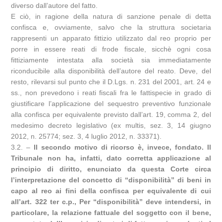
diverso dall’autore del fatto.
E ciò, in ragione della natura di sanzione penale di detta
confisca e, ovviamente, salvo che la struttura societaria
rappresenti un apparato fittizio utilizzato dal reo proprio per
porre in essere reati di frode fiscale, sicchè ogni cosa
fittiziamente intestata alla società sia immediatamente
riconducibile alla disponibilità dell’autore del reato. Deve, del
resto, rilevarsi sul punto che il D.Lgs. n. 231 del 2001, art. 24 e
ss., non prevedono i reati fiscali fra le fattispecie in grado di
giustificare l’applicazione del sequestro preventivo funzionale
alla confisca per equivalente previsto dall’art. 19, comma 2, del
medesimo decreto legislativo (ex multis, sez. 3, 14 giugno
2012, n. 25774; sez. 3, 4 luglio 2012, n. 33371).
3.2. –
Il secondo motivo di ricorso è, invece, fondato. Il
Tribunale non ha, infatti, dato corretta applicazione al
principio di diritto, enunciato da questa Corte circa
l’interpretazione del concetto di “disponibilità” di beni in
capo al reo ai fini della confisca per equivalente di cui
all’art. 322 ter c.p., Per “disponibilità” deve intendersi, in
particolare, la relazione fattuale del soggetto con il bene,