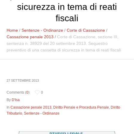
sicurezza in tema di reati
fiscali
Home
/
Sentenze - Ordinanze
/
Corte di Cassazione
/
Cassazione penale 2013
/
Corte di Cassazione, sezione III,
sentenza n. 38929 del 20 settembre 2013. Sequestro
preventivo di una cassetta di sicurezza in tema di reati fiscali
27 SETTEMBRE 2013
Comments (
0
)
0
By
D'Isa
In
Cassazione penale 2013
,
Diritto Penale e Procedura Penale
,
Diritto
Tributario
,
Sentenze - Ordinanze