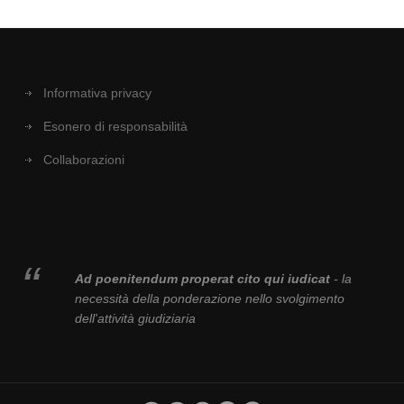
Informativa privacy
Esonero di responsabilità
Collaborazioni
Ad poenitendum properat cito qui iudicat
- la
necessità della ponderazione nello svolgimento
dell'attività giudiziaria