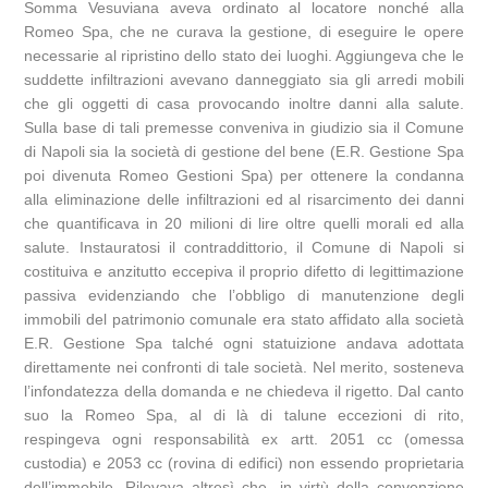
Somma Vesuviana aveva ordinato al locatore nonché alla
Romeo Spa, che ne curava la gestione, di eseguire le opere
necessarie al ripristino dello stato dei luoghi. Aggiungeva che le
suddette infiltrazioni avevano danneggiato sia gli arredi mobili
che gli oggetti di casa provocando inoltre danni alla salute.
Sulla base di tali premesse conveniva in giudizio sia il Comune
di Napoli sia la società di gestione del bene (E.R. Gestione Spa
poi divenuta Romeo Gestioni Spa) per ottenere la condanna
alla eliminazione delle infiltrazioni ed al risarcimento dei danni
che quantificava in 20 milioni di lire oltre quelli morali ed alla
salute. Instauratosi il contraddittorio, il Comune di Napoli si
costituiva e anzitutto eccepiva il proprio difetto di legittimazione
passiva evidenziando che l’obbligo di manutenzione degli
immobili del patrimonio comunale era stato affidato alla società
E.R. Gestione Spa talché ogni statuizione andava adottata
direttamente nei confronti di tale società. Nel merito, sosteneva
l’infondatezza della domanda e ne chiedeva il rigetto. Dal canto
suo la Romeo Spa, al di là di talune eccezioni di rito,
respingeva ogni responsabilità ex artt. 2051 cc (omessa
custodia) e 2053 cc (rovina di edifici) non essendo proprietaria
dell’immobile. Rilevava altresì che, in virtù della convenzione