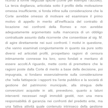
ricorso a forme negoziali tipiche (come per esempio l’accollo).
La terza doglianza, articolata sotto il profilo della motivazione
omessa insufficiente, si fonda infine sulla considerazione che la
Corte avrebbe omesso di motivare ed esaminare il primo
motivo di appello in merito all’inefficacia del contratto di
locazione nei confronti della Romeo e non avrebbe
adeguatamente argomentato sulla mancanza di un obbligo
contrattuale assunto dalla ricorrente che consentisse al sig. M.
di agire direttamente nei suoi confronti. I motivi in questione,
che vanno esaminati congiuntamente in quanto sia pure sotto
diversi ed articolati profili, prospettano ragioni di censura
intimamente connesse tra loro, sono fondati e meritano di
essere accolti.A riguardo, mette conto di premettere che le
ragioni poste dalla Corte di merito a base della decisione, poi
impugnata, si fondano essenzialmente sulla considerazione
che ‘nella fattispecie i rapporti tra l’ente pubblico e la società di
gestione del patrimonio municipale, alla stregua delle
convenzioni acquisite in atti, prevedono, quanto a taluni
interventi necessari negli immobili gestiti, non una mera
responsabilità di garanzia nei confronti del predetto ente, ma
una fattiva attività quale contenuto intrinseco della gestione