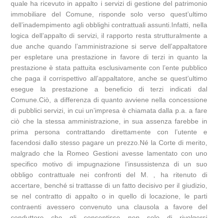
quale ha ricevuto in appalto i servizi di gestione del patrimonio
immobiliare del Comune, risponde solo verso quest’ultimo
dell’inadempimento agli obblighi contrattuali assunti.Infatti, nella
logica dell’appalto di servizi, il rapporto resta strutturalmente a
due anche quando l’amministrazione si serve dell’appaltatore
per espletare una prestazione in favore di terzi in quanto la
prestazione è stata pattuita esclusivamente con l’ente pubblico
che paga il corrispettivo all’appaltatore, anche se quest’ultimo
esegue la prestazione a beneficio di terzi indicati dal
Comune.Ciò, a differenza di quanto avviene nella concessione
di pubblici servizi, in cui un’impresa è chiamata dalla p.a. a fare
ciò che la stessa amministrazione, in sua assenza farebbe in
prima persona contrattando direttamente con l’utente e
facendosi dallo stesso pagare un prezzo.Né la Corte di merito,
malgrado che la Romeo Gestioni avesse lamentato con uno
specifico motivo di impugnazione l’insussistenza di un suo
obbligo contrattuale nei confronti del M. , ha ritenuto di
accertare, benché si trattasse di un fatto decisivo per il giudizio,
se nel contratto di appalto o in quello di locazione, le parti
contraenti avessero convenuto una clausola a favore del
conduttore che gli consentisse non solo di rivolgersi