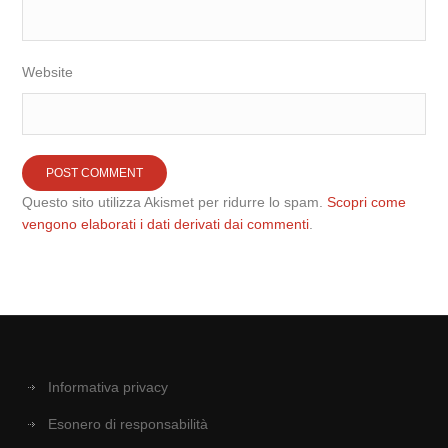
Website
Questo sito utilizza Akismet per ridurre lo spam.
Scopri come
vengono elaborati i dati derivati dai commenti
.
Informativa privacy
Esonero di responsabilità