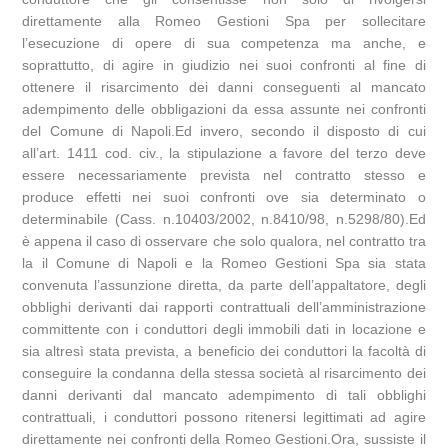
direttamente alla Romeo Gestioni Spa per sollecitare
l’esecuzione di opere di sua competenza ma anche, e
soprattutto, di agire in giudizio nei suoi confronti al fine di
ottenere il risarcimento dei danni conseguenti al mancato
adempimento delle obbligazioni da essa assunte nei confronti
del Comune di Napoli.Ed invero, secondo il disposto di cui
all’art. 1411 cod. civ., la stipulazione a favore del terzo deve
essere necessariamente prevista nel contratto stesso e
produce effetti nei suoi confronti ove sia determinato o
determinabile (Cass. n.10403/2002, n.8410/98, n.5298/80).Ed
è appena il caso di osservare che solo qualora, nel contratto tra
la il Comune di Napoli e la Romeo Gestioni Spa sia stata
convenuta l’assunzione diretta, da parte dell’appaltatore, degli
obblighi derivanti dai rapporti contrattuali dell’amministrazione
committente con i conduttori degli immobili dati in locazione e
sia altresì stata prevista, a beneficio dei conduttori la facoltà di
conseguire la condanna della stessa società al risarcimento dei
danni derivanti dal mancato adempimento di tali obblighi
contrattuali, i conduttori possono ritenersi legittimati ad agire
direttamente nei confronti della Romeo Gestioni.Ora, sussiste il