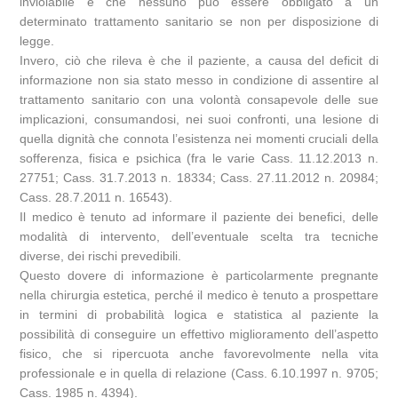
inviolabile e che nessuno può essere obbligato a un
determinato trattamento sanitario se non per disposizione di
legge.
Invero, ciò che rileva è che il paziente, a causa del deficit di
informazione non sia stato messo in condizione di assentire al
trattamento sanitario con una volontà consapevole delle sue
implicazioni, consumandosi, nei suoi confronti, una lesione di
quella dignità che connota l’esistenza nei momenti cruciali della
sofferenza, fisica e psichica (fra le varie Cass. 11.12.2013 n.
27751; Cass. 31.7.2013 n. 18334; Cass. 27.11.2012 n. 20984;
Cass. 28.7.2011 n. 16543).
Il medico è tenuto ad informare il paziente dei benefici, delle
modalità di intervento, dell’eventuale scelta tra tecniche
diverse, dei rischi prevedibili.
Questo dovere di informazione è particolarmente pregnante
nella chirurgia estetica, perché il medico è tenuto a prospettare
in termini di probabilità logica e statistica al paziente la
possibilità di conseguire un effettivo miglioramento dell’aspetto
fisico, che si ripercuota anche favorevolmente nella vita
professionale e in quella di relazione (Cass. 6.10.1997 n. 9705;
Cass. 1985 n. 4394).