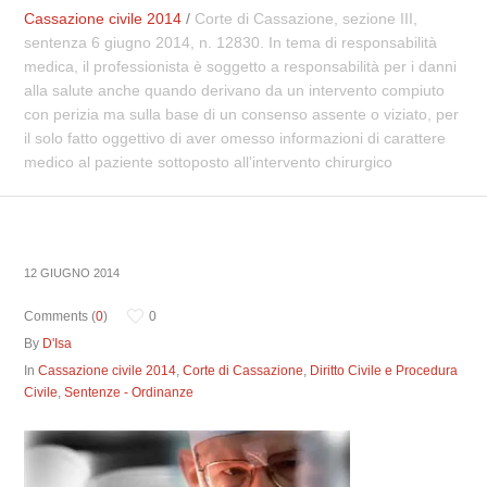
Cassazione civile 2014
/
Corte di Cassazione, sezione III,
sentenza 6 giugno 2014, n. 12830. In tema di responsabilità
medica, il professionista è soggetto a responsabilità per i danni
alla salute anche quando derivano da un intervento compiuto
con perizia ma sulla base di un consenso assente o viziato, per
il solo fatto oggettivo di aver omesso informazioni di carattere
medico al paziente sottoposto all’intervento chirurgico
12 GIUGNO 2014
Comments (
0
)
0
By
D'Isa
In
Cassazione civile 2014
,
Corte di Cassazione
,
Diritto Civile e Procedura
Civile
,
Sentenze - Ordinanze