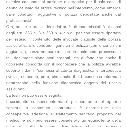
estetico cagionato al paziente è garantito per il solo caso di
danno causato da errore tecnico nell’intervento, come emerge
dalle condizioni aggiuntive di polizza depositate anche dal
professionista”.
Ora, anche a prescindere dai profili di inammissibilità ai sensi
degli artt. 366 n. 6 e 369 n. 4 c.p.c., per non essere riportato
per esteso il contenuto delle invocate clausole della polizza
assicurativa e le condizioni generali di polizza (con le condizioni
aggiuntive), senza neppure indicare in quale sede processuale
tali documenti siano stati prodotti, sta di fatto che anche il
ricorrente concorda con il riconoscere che la polizza avrebbe
coperto i danni “connessi all’attività diagnostica e terapeutica
svolta”, ritenendo, però, che anche il c.d. consenso informato
rientrerebbe nella funzione diagnostica oggetto del rischio
assicurato.
La tesi non può essere seguita.
Il cosiddetto “consenso informato”, pur rientrando nel rapporto
sanitario a contenuto contrattuale è espressione della
consapevole adesione al trattamento sanitario proposto dal
medico, e non può essere considerato un equipollente della
fase e della funzione diagnostica che lo precede