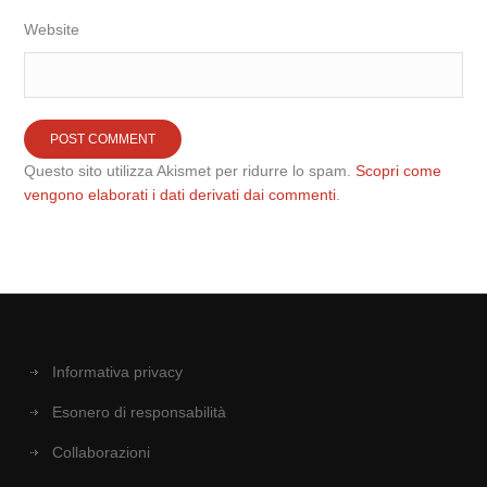
Website
Questo sito utilizza Akismet per ridurre lo spam.
Scopri come
vengono elaborati i dati derivati dai commenti
.
Informativa privacy
Esonero di responsabilità
Collaborazioni