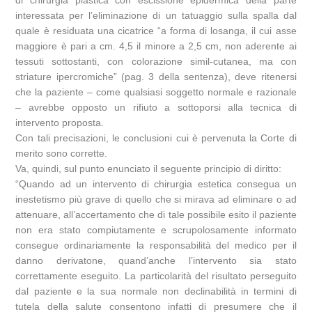
di chirurgia plastica con escissione epidermica della parte
interessata per l’eliminazione di un tatuaggio sulla spalla dal
quale è residuata una cicatrice “a forma di losanga, il cui asse
maggiore è pari a cm. 4,5 il minore a 2,5 cm, non aderente ai
tessuti sottostanti, con colorazione simil-cutanea, ma con
striature ipercromiche” (pag. 3 della sentenza), deve ritenersi
che la paziente – come qualsiasi soggetto normale e razionale
– avrebbe opposto un rifiuto a sottoporsi alla tecnica di
intervento proposta.
Con tali precisazioni, le conclusioni cui è pervenuta la Corte di
merito sono corrette.
Va, quindi, sul punto enunciato il seguente principio di diritto:
“Quando ad un intervento di chirurgia estetica consegua un
inestetismo più grave di quello che si mirava ad eliminare o ad
attenuare, all’accertamento che di tale possibile esito il paziente
non era stato compiutamente e scrupolosamente informato
consegue ordinariamente la responsabilità del medico per il
danno derivatone, quand’anche l’intervento sia stato
correttamente eseguito. La particolarità del risultato perseguito
dal paziente e la sua normale non declinabilità in termini di
tutela della salute consentono infatti di presumere che il