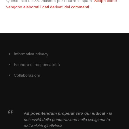
Questo sito utilizza Akismet per ridurre lo spam.
Scopri come
vengono elaborati i dati derivati dai commenti
.
Informativa privacy
Esonero di responsabilità
Collaborazioni
Ad poenitendum properat cito qui iudicat
- la
necessità della ponderazione nello svolgimento
dell'attività giudiziaria