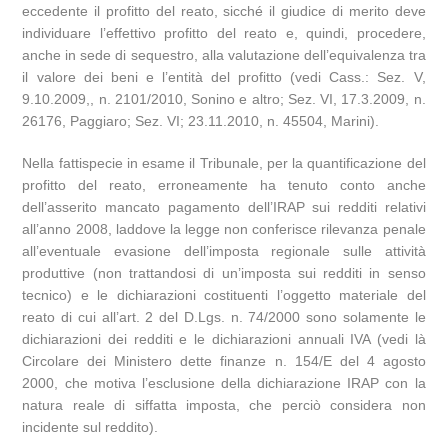
eccedente il profitto del reato, sicché il giudice di merito deve
individuare l’effettivo profitto del reato e, quindi, procedere,
anche in sede di sequestro, alla valutazione dell’equivalenza tra
il valore dei beni e l’entità del profitto (vedi Cass.: Sez. V,
9.10.2009,, n. 2101/2010, Sonino e altro; Sez. VI, 17.3.2009, n.
26176, Paggiaro; Sez. VI; 23.11.2010, n. 45504, Marini).
Nella fattispecie in esame il Tribunale, per la quantificazione del
profitto del reato, erroneamente ha tenuto conto anche
dell’asserito mancato pagamento dell’IRAP sui redditi relativi
all’anno 2008, laddove la legge non conferisce rilevanza penale
all’eventuale evasione dell’imposta regionale sulle attività
produttive (non trattandosi di un’imposta sui redditi in senso
tecnico) e le dichiarazioni costituenti l’oggetto materiale del
reato di cui all’art. 2 del D.Lgs. n. 74/2000 sono solamente le
dichiarazioni dei redditi e le dichiarazioni annuali IVA (vedi là
Circolare dei Ministero dette finanze n. 154/E del 4 agosto
2000, che motiva l’esclusione della dichiarazione IRAP con la
natura reale di siffatta imposta, che perciò considera non
incidente sul reddito).