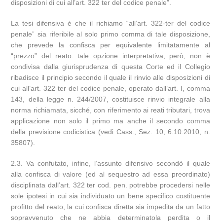
disposizioni di cui all’art. 322 ter del codice penale”.
La tesi difensiva è che il richiamo “all’art. 322-ter del codice
penale” sia riferibile al solo primo comma di tale disposizione,
che prevede la confisca per equivalente limitatamente al
“prezzo” del reato: tale opzione interpretativa, però, non è
condivisa dalla giurisprudenza di questa Corte ed il Collegio
ribadisce il principio secondo il quale il rinvio alle disposizioni di
cui all’art. 322 ter del codice penale, operato dall’art. I, comma
143, della legge n. 244/2007, costituisce rinvio integrale alla
norma richiamata, sicché, con riferimento ai reati tributari, trova
applicazione non solo il primo ma anche il secondo comma
della previsione codicistica (vedi Cass., Sez. 10, 6.10.2010, n.
35807).
2.3. Va confutato, infine, l’assunto difensivo secondò il quale
alla confisca di valore (ed al sequestro ad essa preordinato)
disciplinata dall’art. 322 ter cod. pen. potrebbe procedersi nelle
sole ipotesi in cui sia individuato un bene specifico costituente
profitto del reato, la cui confisca diretta sia impedita da un fatto
sopravvenuto che ne abbia determinatola perdita o il