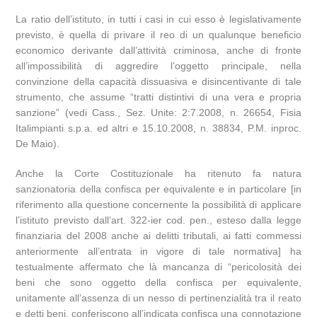
La ratio dell’istituto, in tutti i casi in cui esso è legislativamente
previsto, è quella di privare il reo di un qualunque beneficio
economico derivante dall’attività criminosa, anche di fronte
all’impossibilità di aggredire l’oggetto principale, nella
convinzione della capacità dissuasiva e disincentivante di tale
strumento, che assume “tratti distintivi di una vera e propria
sanzione” (vedi Cass., Sez. Unite: 2:7.2008, n. 26654, Fisia
Italimpianti s.p.a. ed altri e 15.10.2008, n. 38834, P.M. inproc.
De Maio).
Anche la Corte Costituzionale ha ritenuto fa natura
sanzionatoria della confisca per equivalente e in particolare [in
riferimento alla questione concernente la possibilità di applicare
l’istituto previsto dall’art. 322-ier cod. pen., esteso dalla legge
finanziaria del 2008 anche ai delitti tributali, ai fatti commessi
anteriormente all’entrata in vigore di tale normativa] ha
testualmente affermato che là mancanza di “pericolosità dei
beni che sono oggetto della confisca per equivalente,
unitamente all’assenza di un nesso di pertinenzialità tra il reato
e detti beni, conferiscono all’indicata confisca una connotazione