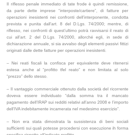
Il riflesso penale immediato di tate frode è quindi remissione,
da parte dette imprese “interposte/cartiere”, di fatture per
operazioni inesistenti nei confronti dell’interponente, condotta
prevista e punita dall’art. 8 del D.Lgs. 74/2000; mentre, di
riflesso, nei confronti di quest’ultimo potrà ravvisarsi il reato di
cui all’art. 2 del D.Lgs. 74/2000, allorché egli, in sede di
dichiarazione annuale, si sia avvalso degli elementi passivi fittizi
originati dalle dette fatture per operazioni inesistenti.
– Nei reati fiscali la confisca per equivalente deve ritenersi
estesa anche al “profitto tfel reato” e non limitata al solo
“prezzo” dello stesso.
– Il vantaggio commerciale ottenuto dalla società del ricorrente
doveva essere individuato “dalla somma tra il mancato
pagamento dell’IRAP sui redditi relativi all’anno 2008 e l’importo
dell’IVA indebitamente incamerata nel medesimo esercizio”.
– Non era stata dimostrata la sussistenza di beni sociali
sufficienti sui quali potesse procedersi con esecuzione ih forma
specifica rispetto all’indicato profitto.