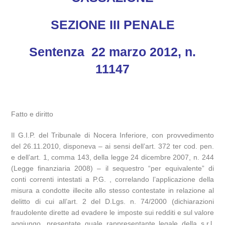
SEZIONE III PENALE
Sentenza 22 marzo 2012, n.
11147
Fatto e diritto
Il G.I.P. del Tribunale di Nocera Inferiore, con provvedimento
del 26.11.2010, disponeva – ai sensi dell’art. 372 ter cod. pen.
e dell’art. 1, comma 143, della legge 24 dicembre 2007, n. 244
(Legge finanziaria 2008) – il sequestro “per equivalente” di
conti correnti intestati a P.G. , correlando l’applicazione della
misura a condotte illecite allo stesso contestate in relazione al
delitto di cui all’art. 2 del D.Lgs. n. 74/2000 (dichiarazioni
fraudolente dirette ad evadere le imposte sui redditi e sul valore
aggiungo, presentate quale rappresentante legale della s.r.l.