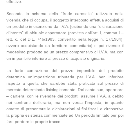
effettivo.
Secondo Io schema della “frode carosello” utilizzato nella
vicenda che ci occupa, il soggetto interposto effettua acquisti di
un prodotto in esenzione da I.V.A. [esibendo una “dichiarazione
d’intento” di abituale esportatore (prevista dall’art. I, comma I –
lett. c, del D.L. 746/1983, convertito nella legge n. 17/1984),
ovvero acquistando da fornitore comunitario] e poi rivende il
medesimo prodotto ad un prezzo comprensivo di I.V.A. ma con
un imponibile inferiore al prezzo di acquisto originario.
La forte contrazione del prezzo imponibile del prodotto
determina un’imposizione tributaria per I.V.A. ben inferiore
rispetto a quella che sarebbe stata praticata sul prezzo di
mercato determinato fisiologicamente. Dal canto suo, operatore
– cartiera, con le rivendite dei prodotti, assume I.V.A. a debito
nei confronti dell’erario, ma non versa l’imposta, in quanto
omette di presentare le dichiarazioni ai fini fiscali e circoscrive
la propria esistenza commerciate ad Un periodo limitato per poi
fare perdere le proprie tracce.