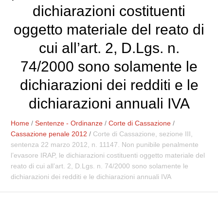
dichiarazioni costituenti
oggetto materiale del reato di
cui all’art. 2, D.Lgs. n.
74/2000 sono solamente le
dichiarazioni dei redditi e le
dichiarazioni annuali IVA
Home
/
Sentenze - Ordinanze
/
Corte di Cassazione
/
Cassazione penale 2012
/
Corte di Cassazione, sezione III,
sentenza 22 marzo 2012, n. 11147. Non punibile penalmente
l’evasore IRAP, le dichiarazioni costituenti oggetto materiale del
reato di cui all’art. 2, D.Lgs. n. 74/2000 sono solamente le
dichiarazioni dei redditi e le dichiarazioni annuali IVA