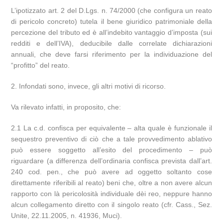
L’ipotizzato art. 2 del D.Lgs. n. 74/2000 (che configura un reato
di pericolo concreto) tutela il bene giuridico patrimoniale della
percezione del tributo ed è all’indebito vantaggio d’imposta (sui
redditi e dell’IVA), deducibile dalle correlate dichiarazioni
annuali, che deve farsi riferimento per la individuazione del
“profitto” del reato.
2. Infondati sono, invece, gli altri motivi di ricorso.
Va rilevato infatti, in proposito, che:
2.1 La c.d. confisca per equivalente – alta quale è funzionale il
sequestro preventivo di ciò che a tale provvedimento ablativo
può essere soggetto all’esito del procedimento – può
riguardare (a differenza dell’ordinaria confisca prevista dall’art.
240 cod. pen., che può avere ad oggetto soltanto cose
direttamente riferibili al reato) beni che, oltre a non avere alcun
rapporto con là pericolosità individuale dèi reo, neppure hanno
alcun collegamento diretto con il singolo reato (cfr. Cass., Sez.
Unite, 22.11.2005, n. 41936, Muci).