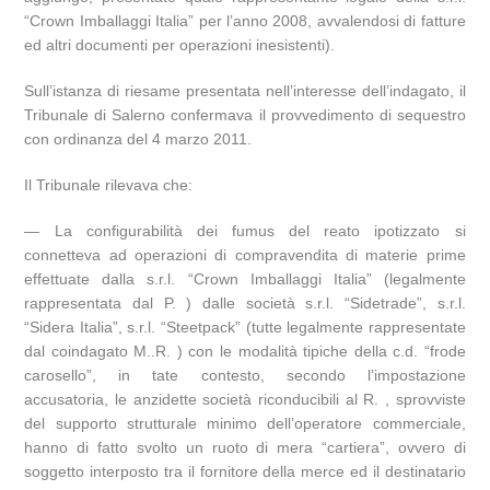
“Crown Imballaggi Italia” per l’anno 2008, avvalendosi di fatture
ed altri documenti per operazioni inesistenti).
Sull’istanza di riesame presentata nell’interesse dell’indagato, il
Tribunale di Salerno confermava il provvedimento di sequestro
con ordinanza del 4 marzo 2011.
Il Tribunale rilevava che:
— La configurabilità dei fumus del reato ipotizzato si
connetteva ad operazioni di compravendita di materie prime
effettuate dalla s.r.l. “Crown Imballaggi Italia” (legalmente
rappresentata dal P. ) dalle società s.r.l. “Sidetrade”, s.r.l.
“Sidera Italia”, s.r.l. “Steetpack” (tutte legalmente rappresentate
dal coindagato M..R. ) con le modalità tipiche della c.d. “frode
carosello”, in tate contesto, secondo l’impostazione
accusatoria, le anzidette società riconducibili al R. , sprovviste
del supporto strutturale minimo dell’operatore commerciale,
hanno di fatto svolto un ruoto di mera “cartiera”, ovvero di
soggetto interposto tra il fornitore della merce ed il destinatario