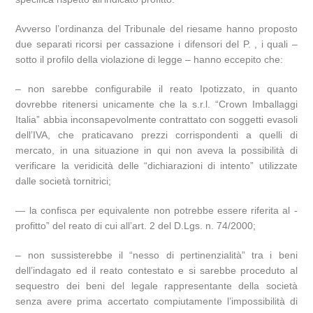
Avverso l’ordinanza del Tribunale del riesame hanno proposto
due separati ricorsi per cassazione i difensori del P. , i quali –
sotto il profilo della violazione di legge – hanno eccepito che:
– non sarebbe configurabile il reato Ipotizzato, in quanto
dovrebbe ritenersi unicamente che la s.r.l. “Crown Imballaggi
Italia” abbia inconsapevolmente contrattato con soggetti evasoli
dell’IVA, che praticavano prezzi corrispondenti a quelli di
mercato, in una situazione in qui non aveva la possibilità di
verificare la veridicità delle “dichiarazioni di intento” utilizzate
dalle società tornitrici;
— la confisca per equivalente non potrebbe essere riferita al -
profitto” del reato di cui all’art. 2 del D.Lgs. n. 74/2000;
– non sussisterebbe il “nesso di pertinenzialità” tra i beni
dell’indagato ed il reato contestato e si sarebbe proceduto al
sequestro dei beni del legale rappresentante della società
senza avere prima accertato compiutamente l’impossibilità di