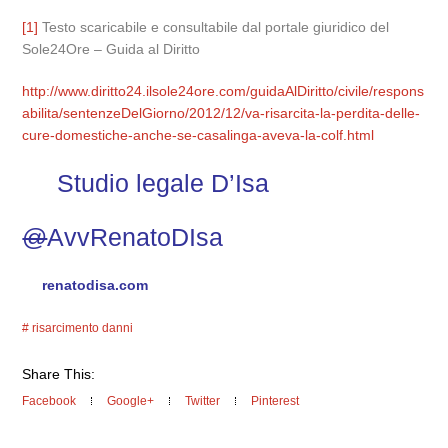
[1]
Testo scaricabile e consultabile dal portale giuridico del
Sole24Ore – Guida al Diritto
http://www.diritto24.ilsole24ore.com/guidaAlDiritto/civile/respons
abilita/sentenzeDelGiorno/2012/12/va-risarcita-la-perdita-delle-
cure-domestiche-anche-se-casalinga-aveva-la-colf.html
Studio legale D’Isa
@
AvvRenatoDIsa
renatodisa.com
risarcimento danni
Share This:
Facebook
Google+
Twitter
Pinterest