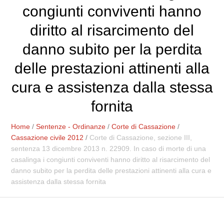
congiunti conviventi hanno
diritto al risarcimento del
danno subito per la perdita
delle prestazioni attinenti alla
cura e assistenza dalla stessa
fornita
Home
/
Sentenze - Ordinanze
/
Corte di Cassazione
/
Cassazione civile 2012
/
Corte di Cassazione, sezione III,
sentenza 13 dicembre 2013 n. 22909. In caso di morte di una
casalinga i congiunti conviventi hanno diritto al risarcimento del
danno subito per la perdita delle prestazioni attinenti alla cura e
assistenza dalla stessa fornita