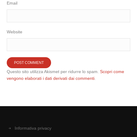
Email
Website
Questo sito utilizza Akismet per ridurre lo spam.
Scopri come
vengono elaborati i dati derivati dai commenti
.
Informativa privacy