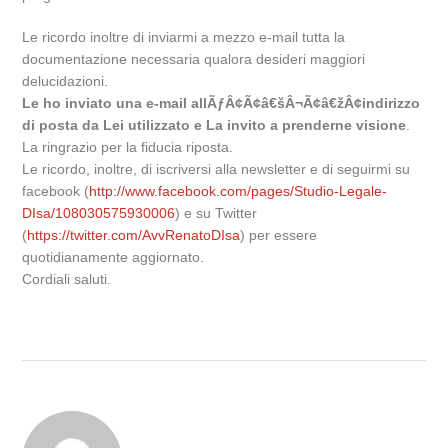
Le ricordo inoltre di inviarmi a mezzo e-mail tutta la
documentazione necessaria qualora desideri maggiori
delucidazioni.
Le ho inviato una e-mail allÃƒÂ¢Ã¢â€šÂ¬Ã¢â€žÂ¢indirizzo
di posta da Lei utilizzato e La invito a prenderne visione
.
La ringrazio per la fiducia riposta.
Le ricordo, inoltre, di iscriversi alla newsletter e di seguirmi su
facebook (
http://www.facebook.com/pages/Studio-Legale-
DIsa/108030575930006
) e su Twitter
(
https://twitter.com/AvvRenatoDIsa
) per essere
quotidianamente aggiornato.
Cordiali saluti.