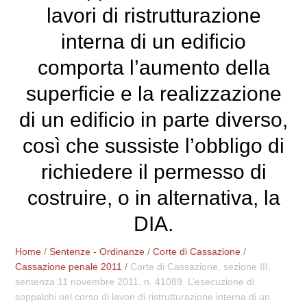
lavori di ristrutturazione
interna di un edificio
comporta l’aumento della
superficie e la realizzazione
di un edificio in parte diverso,
così che sussiste l’obbligo di
richiedere il permesso di
costruire, o in alternativa, la
DIA.
Home
/
Sentenze - Ordinanze
/
Corte di Cassazione
/
Cassazione penale 2011
/
Corte di Cassazione, sezione III,
sentenza 11 novembre 2011, n. 41089. L’esecuzione di
soppalchi nel corso di lavori di ristrutturazione interna di un