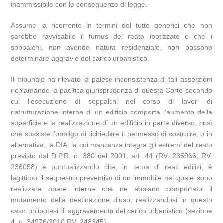
inammissibile con le conseguenze di legge.
Assume la ricorrente in termini del tutto generici che non
sarebbe ravvisabile il fumus del reato ipotizzato e che i
soppalchi, non avendo natura residenziale, non possono
determinare aggravio del carico urbanistico.
Il tribunale ha rilevato la palese inconsistenza di tali asserzioni
richiamando la pacifica giurisprudenza di questa Corte secondo
cui l’esecuzione di soppalchi nel corso di lavori di
ristrutturazione interna di un edificio comporta l’aumento della
superficie e la realizzazione di un edificio in parte diverso, così
che sussiste l’obbligo di richiedere il permesso di costruire, o in
alternativa, la DIA, la cui mancanza integra gli estremi del reato
previsto dal D.P.R. n. 380 del 2001, art. 44 (RV. 235966; RV.
236058) e puntualizzando che, in tema di reati edilizi, è
legittimo il sequestro preventivo di un immobile nel quale sono
realizzate opere interne che ne abbiano comportato il
mutamento della destinazione d’uso, realizzandosi in questo
caso un’ipotesi di aggravamento del carico urbanistico (sezione
4, n. 34976/2010 RV. 248345).