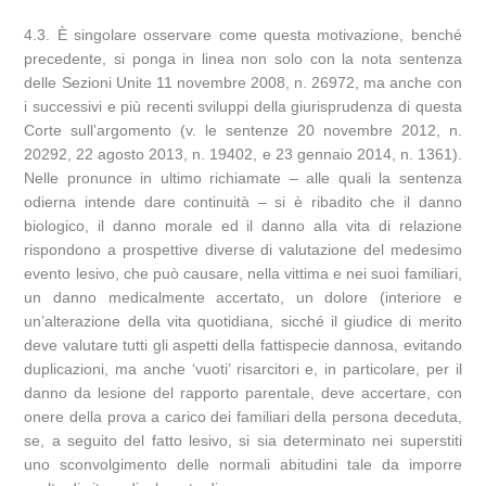
4.3. È singolare osservare come questa motivazione, benché
precedente, si ponga in linea non solo con la nota sentenza
delle Sezioni Unite 11 novembre 2008, n. 26972, ma anche con
i successivi e più recenti sviluppi della giurisprudenza di questa
Corte sull’argomento (v. le sentenze 20 novembre 2012, n.
20292, 22 agosto 2013, n. 19402, e 23 gennaio 2014, n. 1361).
Nelle pronunce in ultimo richiamate – alle quali la sentenza
odierna intende dare continuità – si è ribadito che il danno
biologico, il danno morale ed il danno alla vita di relazione
rispondono a prospettive diverse di valutazione del medesimo
evento lesivo, che può causare, nella vittima e nei suoi familiari,
un danno medicalmente accertato, un dolore (interiore e
un’alterazione della vita quotidiana, sicché il giudice di merito
deve valutare tutti gli aspetti della fattispecie dannosa, evitando
duplicazioni, ma anche ‘vuoti’ risarcitori e, in particolare, per il
danno da lesione del rapporto parentale, deve accertare, con
onere della prova a carico dei familiari della persona deceduta,
se, a seguito del fatto lesivo, si sia determinato nei superstiti
uno sconvolgimento delle normali abitudini tale da imporre