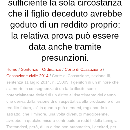
sufficiente la sola circostanza
che il figlio deceduto avrebbe
goduto di un reddito proprio;
la relativa prova può essere
data anche tramite
presunzioni.
Home
/
Sentenze - Ordinanze
/
Corte di Cassazione
/
Cassazione civile 2014
/
Corte di Cassazione, sezione III,
sentenza 11 luglio 2014, n. 15009. I genitori di un minore che
sia morto in conseguenza di un fatto illecito sono
potenzialmente titolari di un diritto al risarcimento del danno
che deriva dalla lesione di un'aspettativa alla produzione di un
reddito futuro; ciò in quanto può ritenersi, ragionando in
astratto, che il minore, una volta divenuto maggiorenne,
avrebbe in qualche misura contribuito ai redditi della famiglia.
Trattandosi, però, di un diritto non automatico, i genitori, per