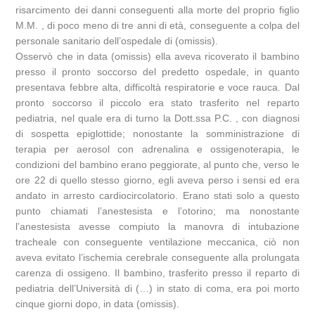
risarcimento dei danni conseguenti alla morte del proprio figlio
M.M. , di poco meno di tre anni di età, conseguente a colpa del
personale sanitario dell’ospedale di (omissis).
Osservò che in data (omissis) ella aveva ricoverato il bambino
presso il pronto soccorso del predetto ospedale, in quanto
presentava febbre alta, difficoltà respiratorie e voce rauca. Dal
pronto soccorso il piccolo era stato trasferito nel reparto
pediatria, nel quale era di turno la Dott.ssa P.C. , con diagnosi
di sospetta epiglottide; nonostante la somministrazione di
terapia per aerosol con adrenalina e ossigenoterapia, le
condizioni del bambino erano peggiorate, al punto che, verso le
ore 22 di quello stesso giorno, egli aveva perso i sensi ed era
andato in arresto cardiocircolatorio. Erano stati solo a questo
punto chiamati l’anestesista e l’otorino; ma nonostante
l’anestesista avesse compiuto la manovra di intubazione
tracheale con conseguente ventilazione meccanica, ciò non
aveva evitato l’ischemia cerebrale conseguente alla prolungata
carenza di ossigeno. Il bambino, trasferito presso il reparto di
pediatria dell’Università di (…) in stato di coma, era poi morto
cinque giorni dopo, in data (omissis).