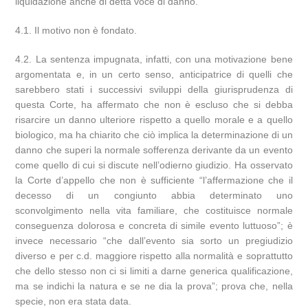
liquidazione anche di detta voce di danno.
4.1. Il motivo non è fondato.
4.2. La sentenza impugnata, infatti, con una motivazione bene
argomentata e, in un certo senso, anticipatrice di quelli che
sarebbero stati i successivi sviluppi della giurisprudenza di
questa Corte, ha affermato che non è escluso che si debba
risarcire un danno ulteriore rispetto a quello morale e a quello
biologico, ma ha chiarito che ciò implica la determinazione di un
danno che superi la normale sofferenza derivante da un evento
come quello di cui si discute nell’odierno giudizio. Ha osservato
la Corte d’appello che non è sufficiente “l’affermazione che il
decesso di un congiunto abbia determinato uno
sconvolgimento nella vita familiare, che costituisce normale
conseguenza dolorosa e concreta di simile evento luttuoso”; è
invece necessario “che dall’evento sia sorto un pregiudizio
diverso e per c.d. maggiore rispetto alla normalità e soprattutto
che dello stesso non ci si limiti a darne generica qualificazione,
ma se indichi la natura e se ne dia la prova”; prova che, nella
specie, non era stata data.