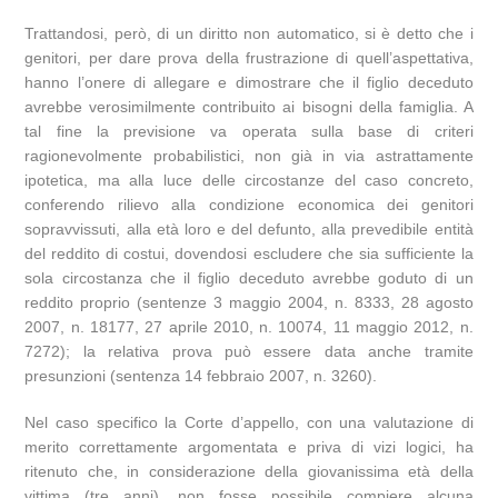
Trattandosi, però, di un diritto non automatico, si è detto che i
genitori, per dare prova della frustrazione di quell’aspettativa,
hanno l’onere di allegare e dimostrare che il figlio deceduto
avrebbe verosimilmente contribuito ai bisogni della famiglia. A
tal fine la previsione va operata sulla base di criteri
ragionevolmente probabilistici, non già in via astrattamente
ipotetica, ma alla luce delle circostanze del caso concreto,
conferendo rilievo alla condizione economica dei genitori
sopravvissuti, alla età loro e del defunto, alla prevedibile entità
del reddito di costui, dovendosi escludere che sia sufficiente la
sola circostanza che il figlio deceduto avrebbe goduto di un
reddito proprio (sentenze 3 maggio 2004, n. 8333, 28 agosto
2007, n. 18177, 27 aprile 2010, n. 10074, 11 maggio 2012, n.
7272); la relativa prova può essere data anche tramite
presunzioni (sentenza 14 febbraio 2007, n. 3260).
Nel caso specifico la Corte d’appello, con una valutazione di
merito correttamente argomentata e priva di vizi logici, ha
ritenuto che, in considerazione della giovanissima età della
vittima (tre anni), non fosse possibile compiere alcuna