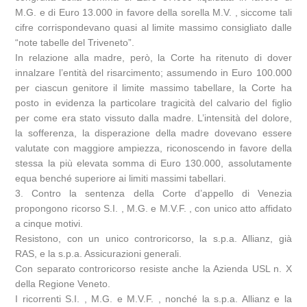
M.G. e di Euro 13.000 in favore della sorella M.V. , siccome tali
cifre corrispondevano quasi al limite massimo consigliato dalle
“note tabelle del Triveneto”.
In relazione alla madre, però, la Corte ha ritenuto di dover
innalzare l’entità del risarcimento; assumendo in Euro 100.000
per ciascun genitore il limite massimo tabellare, la Corte ha
posto in evidenza la particolare tragicità del calvario del figlio
per come era stato vissuto dalla madre. L’intensità del dolore,
la sofferenza, la disperazione della madre dovevano essere
valutate con maggiore ampiezza, riconoscendo in favore della
stessa la più elevata somma di Euro 130.000, assolutamente
equa benché superiore ai limiti massimi tabellari.
3. Contro la sentenza della Corte d’appello di Venezia
propongono ricorso S.I. , M.G. e M.V.F. , con unico atto affidato
a cinque motivi.
Resistono, con un unico controricorso, la s.p.a. Allianz, già
RAS, e la s.p.a. Assicurazioni generali.
Con separato controricorso resiste anche la Azienda USL n. X
della Regione Veneto.
I ricorrenti S.I. , M.G. e M.V.F. , nonché la s.p.a. Allianz e la