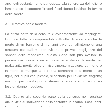
anch’egli costantemente partecipato alla sofferenza del figlio, e
lamentando il carattere “irrisorio” del danno liquidato in favore
della sorella.
3.1. Il motivo non è fondato.
La prima parte della censura è evidentemente da respingere.
Pur con tutta la comprensibile difficoltà di accettare che la
morte di un bambino di tre anni avvenga, all’interno di una
struttura ospedaliera, per evidenti e provate negligenze dei
sanitari della medesima, questa Corte non può avallare la
pretesa dei ricorrenti secondo cui, in sostanza, la morte per
malasanità meriterebbe un risarcimento maggiore. La morte è
la morte, comunque la si debba affrontare; e la morte di un
figlio, per di più così piccolo, si connota per l’evidente tragicità;
ma non per questo può sostenersi che vada riconosciuto eo
ipso un danno maggiore.
3.2. Quanto alla seconda parte della censura, non sussiste
alcun vizio di motivazione nella sentenza in esame. Essa, anzi,
ha fornito un’ampia e dettagliata motivazione delle ragioni per