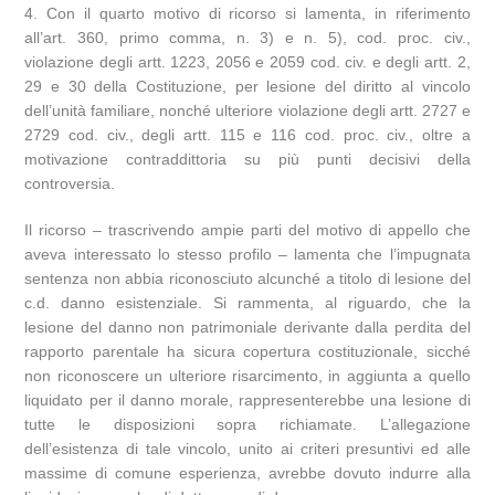
4. Con il quarto motivo di ricorso si lamenta, in riferimento
all’art. 360, primo comma, n. 3) e n. 5), cod. proc. civ.,
violazione degli artt. 1223, 2056 e 2059 cod. civ. e degli artt. 2,
29 e 30 della Costituzione, per lesione del diritto al vincolo
dell’unità familiare, nonché ulteriore violazione degli artt. 2727 e
2729 cod. civ., degli artt. 115 e 116 cod. proc. civ., oltre a
motivazione contraddittoria su più punti decisivi della
controversia.
Il ricorso – trascrivendo ampie parti del motivo di appello che
aveva interessato lo stesso profilo – lamenta che l’impugnata
sentenza non abbia riconosciuto alcunché a titolo di lesione del
c.d. danno esistenziale. Si rammenta, al riguardo, che la
lesione del danno non patrimoniale derivante dalla perdita del
rapporto parentale ha sicura copertura costituzionale, sicché
non riconoscere un ulteriore risarcimento, in aggiunta a quello
liquidato per il danno morale, rappresenterebbe una lesione di
tutte le disposizioni sopra richiamate. L’allegazione
dell’esistenza di tale vincolo, unito ai criteri presuntivi ed alle
massime di comune esperienza, avrebbe dovuto indurre alla