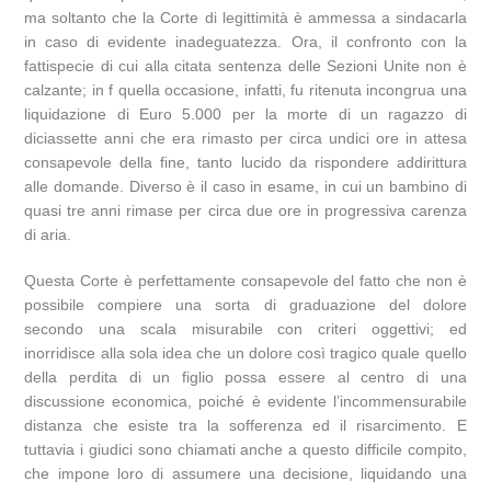
ma soltanto che la Corte di legittimità è ammessa a sindacarla
in caso di evidente inadeguatezza. Ora, il confronto con la
fattispecie di cui alla citata sentenza delle Sezioni Unite non è
calzante; in f quella occasione, infatti, fu ritenuta incongrua una
liquidazione di Euro 5.000 per la morte di un ragazzo di
diciassette anni che era rimasto per circa undici ore in attesa
consapevole della fine, tanto lucido da rispondere addirittura
alle domande. Diverso è il caso in esame, in cui un bambino di
quasi tre anni rimase per circa due ore in progressiva carenza
di aria.
Questa Corte è perfettamente consapevole del fatto che non è
possibile compiere una sorta di graduazione del dolore
secondo una scala misurabile con criteri oggettivi; ed
inorridisce alla sola idea che un dolore così tragico quale quello
della perdita di un figlio possa essere al centro di una
discussione economica, poiché è evidente l’incommensurabile
distanza che esiste tra la sofferenza ed il risarcimento. E
tuttavia i giudici sono chiamati anche a questo difficile compito,
che impone loro di assumere una decisione, liquidando una