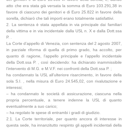
atto che era stata già versata la somma di Euro 103.291,38 in
favore di ciascuno dei genitori e di Euro 25.822 in favore della
sorella, dichiarò che tali importi erano totalmente satisfattivi.
2. La sentenza è stata appellata in via principale dai familiari
della vittima e in via incidentale dalla USL n. X e dalla Dott.ssa
P. .
La Corte d’appello di Venezia, con sentenza del 2 agosto 2007,
in parziale riforma di quella di primo grado, ha accolto, per
quanto di ragione, l’appello principale e l’appello incidentale
della Dott.ssa P. , così decidendo: ha dichiarato inammissibile
l’intervento di M.G. e M.V.F. nei confronti della Dott.ssa P. ;
ha condannato la USL all’ulteriore risarcimento, in favore della
sola S.I. , nella misura di Euro 24.545,02, con rivalutazione e
interessi;
– ha condannato le società di assicurazione, ciascuna nella
propria percentuale, a tenere indenne la USL di quanto
eventualmente a suo carico;
– ha regolato le spese di entrambi i gradi di giudizio.
2.1. La Corte territoriale, per quanto ancora di interesse in
questa sede, ha innanzitutto respinto gli appelli incidentali della