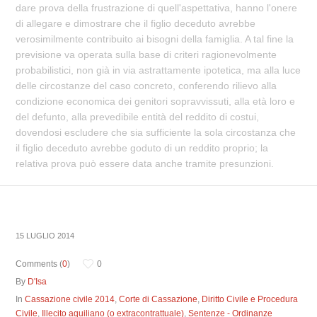
dare prova della frustrazione di quell'aspettativa, hanno l'onere
di allegare e dimostrare che il figlio deceduto avrebbe
verosimilmente contribuito ai bisogni della famiglia. A tal fine la
previsione va operata sulla base di criteri ragionevolmente
probabilistici, non già in via astrattamente ipotetica, ma alla luce
delle circostanze del caso concreto, conferendo rilievo alla
condizione economica dei genitori sopravvissuti, alla età loro e
del defunto, alla prevedibile entità del reddito di costui,
dovendosi escludere che sia sufficiente la sola circostanza che
il figlio deceduto avrebbe goduto di un reddito proprio; la
relativa prova può essere data anche tramite presunzioni.
15 LUGLIO 2014
Comments (
0
)
0
By
D'Isa
In
Cassazione civile 2014
,
Corte di Cassazione
,
Diritto Civile e Procedura
Civile
,
Illecito aquiliano (o extracontrattuale)
,
Sentenze - Ordinanze