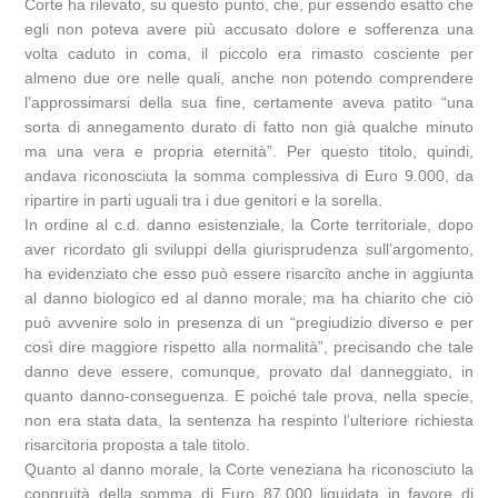
Corte ha rilevato, su questo punto, che, pur essendo esatto che
egli non poteva avere più accusato dolore e sofferenza una
volta caduto in coma, il piccolo era rimasto cosciente per
almeno due ore nelle quali, anche non potendo comprendere
l’approssimarsi della sua fine, certamente aveva patito “una
sorta di annegamento durato di fatto non già qualche minuto
ma una vera e propria eternità”. Per questo titolo, quindi,
andava riconosciuta la somma complessiva di Euro 9.000, da
ripartire in parti uguali tra i due genitori e la sorella.
In ordine al c.d. danno esistenziale, la Corte territoriale, dopo
aver ricordato gli sviluppi della giurisprudenza sull’argomento,
ha evidenziato che esso può essere risarcito anche in aggiunta
al danno biologico ed al danno morale; ma ha chiarito che ciò
può avvenire solo in presenza di un “pregiudizio diverso e per
così dire maggiore rispetto alla normalità”, precisando che tale
danno deve essere, comunque, provato dal danneggiato, in
quanto danno-conseguenza. E poiché tale prova, nella specie,
non era stata data, la sentenza ha respinto l’ulteriore richiesta
risarcitoria proposta a tale titolo.
Quanto al danno morale, la Corte veneziana ha riconosciuto la
congruità della somma di Euro 87.000 liquidata in favore di