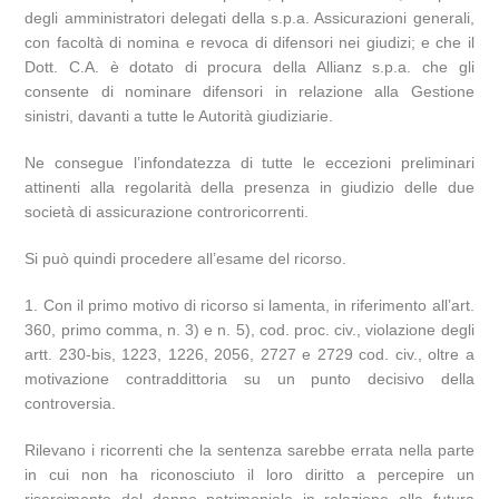
degli amministratori delegati della s.p.a. Assicurazioni generali,
con facoltà di nomina e revoca di difensori nei giudizi; e che il
Dott. C.A. è dotato di procura della Allianz s.p.a. che gli
consente di nominare difensori in relazione alla Gestione
sinistri, davanti a tutte le Autorità giudiziarie.
Ne consegue l’infondatezza di tutte le eccezioni preliminari
attinenti alla regolarità della presenza in giudizio delle due
società di assicurazione controricorrenti.
Si può quindi procedere all’esame del ricorso.
1. Con il primo motivo di ricorso si lamenta, in riferimento all’art.
360, primo comma, n. 3) e n. 5), cod. proc. civ., violazione degli
artt. 230-bis, 1223, 1226, 2056, 2727 e 2729 cod. civ., oltre a
motivazione contraddittoria su un punto decisivo della
controversia.
Rilevano i ricorrenti che la sentenza sarebbe errata nella parte
in cui non ha riconosciuto il loro diritto a percepire un
risarcimento del danno patrimoniale in relazione alla futura