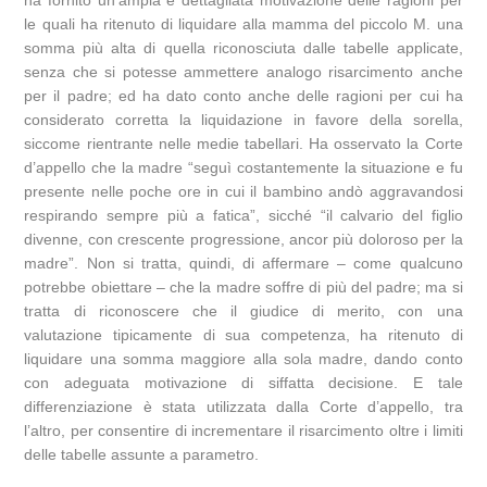
le quali ha ritenuto di liquidare alla mamma del piccolo M. una
somma più alta di quella riconosciuta dalle tabelle applicate,
senza che si potesse ammettere analogo risarcimento anche
per il padre; ed ha dato conto anche delle ragioni per cui ha
considerato corretta la liquidazione in favore della sorella,
siccome rientrante nelle medie tabellari. Ha osservato la Corte
d’appello che la madre “seguì costantemente la situazione e fu
presente nelle poche ore in cui il bambino andò aggravandosi
respirando sempre più a fatica”, sicché “il calvario del figlio
divenne, con crescente progressione, ancor più doloroso per la
madre”. Non si tratta, quindi, di affermare – come qualcuno
potrebbe obiettare – che la madre soffre di più del padre; ma si
tratta di riconoscere che il giudice di merito, con una
valutazione tipicamente di sua competenza, ha ritenuto di
liquidare una somma maggiore alla sola madre, dando conto
con adeguata motivazione di siffatta decisione. E tale
differenziazione è stata utilizzata dalla Corte d’appello, tra
l’altro, per consentire di incrementare il risarcimento oltre i limiti
delle tabelle assunte a parametro.