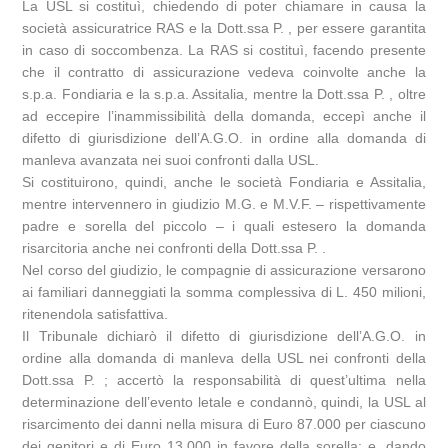
La USL si costituì, chiedendo di poter chiamare in causa la
società assicuratrice RAS e la Dott.ssa P. , per essere garantita
in caso di soccombenza. La RAS si costituì, facendo presente
che il contratto di assicurazione vedeva coinvolte anche la
s.p.a. Fondiaria e la s.p.a. Assitalia, mentre la Dott.ssa P. , oltre
ad eccepire l’inammissibilità della domanda, eccepì anche il
difetto di giurisdizione dell’A.G.O. in ordine alla domanda di
manleva avanzata nei suoi confronti dalla USL.
Si costituirono, quindi, anche le società Fondiaria e Assitalia,
mentre intervennero in giudizio M.G. e M.V.F. – rispettivamente
padre e sorella del piccolo – i quali estesero la domanda
risarcitoria anche nei confronti della Dott.ssa P. .
Nel corso del giudizio, le compagnie di assicurazione versarono
ai familiari danneggiati la somma complessiva di L. 450 milioni,
ritenendola satisfattiva.
Il Tribunale dichiarò il difetto di giurisdizione dell’A.G.O. in
ordine alla domanda di manleva della USL nei confronti della
Dott.ssa P. ; accertò la responsabilità di quest’ultima nella
determinazione dell’evento letale e condannò, quindi, la USL al
risarcimento dei danni nella misura di Euro 87.000 per ciascuno
dei genitori e di Euro 13.000 in favore della sorella; e, dando