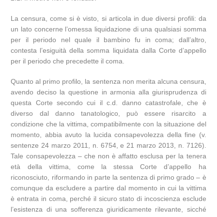
La censura, come si è visto, si articola in due diversi profili: da
un lato concerne l’omessa liquidazione di una qualsiasi somma
per il periodo nel quale il bambino fu in coma; dall’altro,
contesta l’esiguità della somma liquidata dalla Corte d’appello
per il periodo che precedette il coma.
Quanto al primo profilo, la sentenza non merita alcuna censura,
avendo deciso la questione in armonia alla giurisprudenza di
questa Corte secondo cui il c.d. danno catastrofale, che è
diverso dal danno tanatologico, può essere risarcito a
condizione che la vittima, compatibilmente con la situazione del
momento, abbia avuto la lucida consapevolezza della fine (v.
sentenze 24 marzo 2011, n. 6754, e 21 marzo 2013, n. 7126).
Tale consapevolezza – che non è affatto esclusa per la tenera
età della vittima, come la stessa Corte d’appello ha
riconosciuto, riformando in parte la sentenza di primo grado – è
comunque da escludere a partire dal momento in cui la vittima
è entrata in coma, perché il sicuro stato di incoscienza esclude
l’esistenza di una sofferenza giuridicamente rilevante, sicché