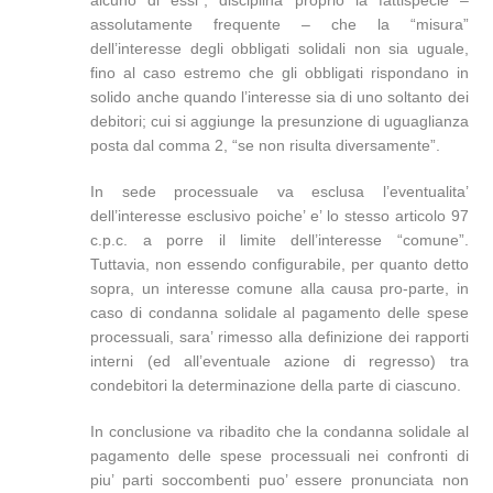
alcuno di essi”, disciplina proprio la fattispecie –
assolutamente frequente – che la “misura”
dell’interesse degli obbligati solidali non sia uguale,
fino al caso estremo che gli obbligati rispondano in
solido anche quando l’interesse sia di uno soltanto dei
debitori; cui si aggiunge la presunzione di uguaglianza
posta dal comma 2, “se non risulta diversamente”.
In sede processuale va esclusa l’eventualita’
dell’interesse esclusivo poiche’ e’ lo stesso articolo 97
c.p.c. a porre il limite dell’interesse “comune”.
Tuttavia, non essendo configurabile, per quanto detto
sopra, un interesse comune alla causa pro-parte, in
caso di condanna solidale al pagamento delle spese
processuali, sara’ rimesso alla definizione dei rapporti
interni (ed all’eventuale azione di regresso) tra
condebitori la determinazione della parte di ciascuno.
In conclusione va ribadito che la condanna solidale al
pagamento delle spese processuali nei confronti di
piu’ parti soccombenti puo’ essere pronunciata non