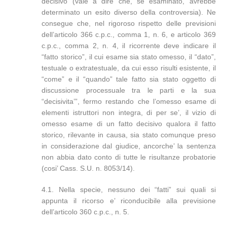
decisivo (vale a dire che, se esaminato, avrebbe
determinato un esito diverso della controversia). Ne
consegue che, nel rigoroso rispetto delle previsioni
dell’articolo 366 c.p.c., comma 1, n. 6, e articolo 369
c.p.c., comma 2, n. 4, il ricorrente deve indicare il
“fatto storico”, il cui esame sia stato omesso, il “dato”,
testuale o extratestuale, da cui esso risulti esistente, il
“come” e il “quando” tale fatto sia stato oggetto di
discussione processuale tra le parti e la sua
“decisivita’”, fermo restando che l’omesso esame di
elementi istruttori non integra, di per se’, il vizio di
omesso esame di un fatto decisivo qualora il fatto
storico, rilevante in causa, sia stato comunque preso
in considerazione dal giudice, ancorche’ la sentenza
non abbia dato conto di tutte le risultanze probatorie
(cosi’ Cass. S.U. n. 8053/14).
4.1. Nella specie, nessuno dei “fatti” sui quali si
appunta il ricorso e’ riconducibile alla previsione
dell’articolo 360 c.p.c., n. 5.