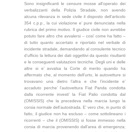
Sono insignificanti le censure mosse all’operato dei
verbalizzanti della Polizia Stradale, non avendo
alcuna rilevanza in sede civile il disposto dell’articolo
354 c.p.p., la cui violazione e’ pure denunciata nella
rubrica del primo motivo. Il giudice civile non avrebbe
potuto fare altro che avvalersi – cosi’ come ha fatto –
di tutto quanto accertato e riportato nel verbale di
incidente stradale, demandando al consulente tecnico
d’ufficio la lettura dei dati oggettivi da questo risultanti
e le conseguenti valutazioni tecniche. Degli uni e delle
altre si e’ avvalsa la Corte di merito quando ha
affermato che, al momento dell’urto, le autovetture si
trovavano una dietro l’altra e che l’incidente e’
accaduto perche’ l’autovettura Fiat Panda condotta
dalla ricorrente investi’ la Fiat Palio condotta dal
(OMISSIS) che la precedeva nella marcia lungo la
corsia normale dell’autostrada. E’ vero che, in punto di
fatto, il giudice non ha escluso – come sottolineano i
ricorrenti – che il (OMISSIS) si fosse immesso nella
corsia di marcia provenendo dall’area di emergenza;