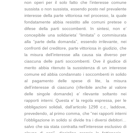
non operi per il solo fatto che l’interesse comune
sussista o non sussista, essendo posto nel prevalente
interesse della parte vittoriosa nel processo, la quale
fondatamente abbia resistito alle comuni pretese o
difese della parti soccombenti. In sintesi, non e’
concepibile una solidarieta’ “limitata” o commisurata
alla “parte della domanda”, essendo irrilevante, nei
confronti del creditore, parte vittoriosa in giudizio, che
la misura dell’interesse alla causa sia diverso per
ciascuna delle parti soccombenti. Ove il giudice di
merito abbia ritenuto la sussistenza di un interesse
comune ed abbia condannato i soccombenti in solido
al pagamento delle spese di lite, la misura
dell’interesse di ciascuno (riferibile anche al valore
delle singole domande) e’ rilevante soltanto nei
rapporti interni. Questa e’ la regola espressa, per le
obbligazioni solidali, dall’articolo 1298 c.c., laddove,
prevedendo, al primo comma, che “nei rapporti interni
l’obbligazione in solido si divide tra i diversi debitori…
salvo che sia stata contratta nell’interesse esclusivo di