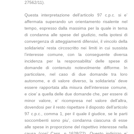
27562/11).
Questa interpretazione dell’articolo 97 c.p.c. si e’
affermata superando un orientamento risalente nel
tempo, espresso dalla massima per la quale in tema
di condanna alle spese del giudizio, nella ipotesi di
convergenza di atteggiamenti difensivi, il vincolo della
solidarieta’ resta circoscritto nei limiti in cui sussista
l’interesse comune, con la conseguente diversa
incidenza per la responsabilita’ delle spese di
domande di contenuto notevolmente difforme. In
particolare, nel caso di due domande tra loro
autonome, e di valore diverso, la solidarieta’ deve
essere rapportata alla misura dell’interesse comune,
e cioe’ a quella delle due domande che, per essere di
minor valore, e’ ricompresa nel valore dell’altra,
dovendosi per il resto rispettare il disposto dell’articolo
97 c.p.c., comma 1, per il quale il giudice, se le parti
soccombenti sono piu’, condanna ciascuna di esse
alle spese in proporzione del rispettivo interesse nella
causa (cosi’ Cass. n 1628/72). Questo indirizzo e’