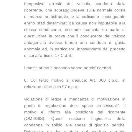
tempestivo arresto del veicolo, condotto dalla
ricorrente, che sopraggiungeva sulla normale corsia
di marcia autostradale, e la collisione conseguente
erano stati determinati da causa non imputabile alla
stessa conducente, essendo mancata da parte di
quest’ultima la prova che il conducente del veicolo
antagonista avesse tenuto una condotta di guida
anomala ed, in particolare, inosservante del precetto
di cui all’articolo 17 C.d.S..
I motivi primo e secondo vanno percio’ rigettati.
6. Col terzo motivo si deduce: Art. 360 c.p.c., in
relazione all’articolo 97 c.p.c.:
violazione di legge e mancanza di motivazione in
punto di regolazione delle spese processuali”. Il
motivo e’ riferito alla posizione del ricorrente
(OMISSIS). Questi sostiene l’ingiustizia della
condanna in solido alle spese di giudizio perche’
l’interesse da lui vantato nel giudizio sarebbe