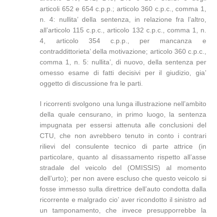
articoli 652 e 654 c.p.p.; articolo 360 c.p.c., comma 1,
n. 4: nullita’ della sentenza, in relazione fra l’altro,
all’articolo 115 c.p.c., articolo 132 c.p.c., comma 1, n.
4, articolo 354 c.p.p., per mancanza e
contraddittorieta’ della motivazione; articolo 360 c.p.c.,
comma 1, n. 5: nullita’, di nuovo, della sentenza per
omesso esame di fatti decisivi per il giudizio, gia’
oggetto di discussione fra le parti.
I ricorrenti svolgono una lunga illustrazione nell’ambito
della quale censurano, in primo luogo, la sentenza
impugnata per essersi attenuta alle conclusioni del
CTU, che non avrebbero tenuto in conto i contrari
rilievi del consulente tecnico di parte attrice (in
particolare, quanto al disassamento rispetto all’asse
stradale del veicolo del (OMISSIS) al momento
dell’urto); per non avere escluso che questo veicolo si
fosse immesso sulla direttrice dell’auto condotta dalla
ricorrente e malgrado cio’ aver ricondotto il sinistro ad
un tamponamento, che invece presupporrebbe la