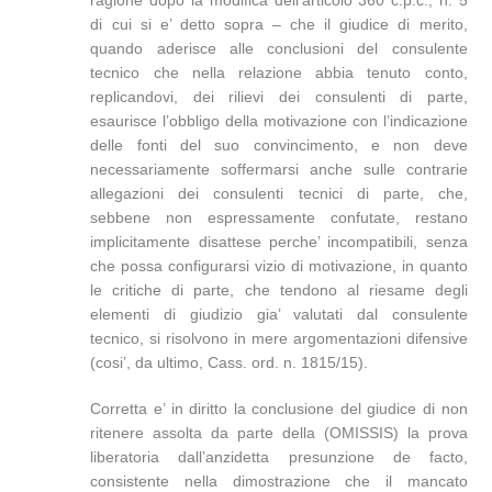
ragione dopo la modifica dell’articolo 360 c.p.c., n. 5
di cui si e’ detto sopra – che il giudice di merito,
quando aderisce alle conclusioni del consulente
tecnico che nella relazione abbia tenuto conto,
replicandovi, dei rilievi dei consulenti di parte,
esaurisce l’obbligo della motivazione con l’indicazione
delle fonti del suo convincimento, e non deve
necessariamente soffermarsi anche sulle contrarie
allegazioni dei consulenti tecnici di parte, che,
sebbene non espressamente confutate, restano
implicitamente disattese perche’ incompatibili, senza
che possa configurarsi vizio di motivazione, in quanto
le critiche di parte, che tendono al riesame degli
elementi di giudizio gia’ valutati dal consulente
tecnico, si risolvono in mere argomentazioni difensive
(cosi’, da ultimo, Cass. ord. n. 1815/15).
Corretta e’ in diritto la conclusione del giudice di non
ritenere assolta da parte della (OMISSIS) la prova
liberatoria dall’anzidetta presunzione de facto,
consistente nella dimostrazione che il mancato