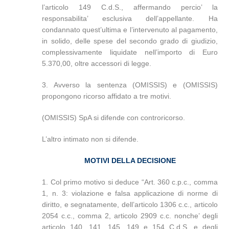
l’articolo 149 C.d.S., affermando percio’ la
responsabilita’ esclusiva dell’appellante. Ha
condannato quest’ultima e l’intervenuto al pagamento,
in solido, delle spese del secondo grado di giudizio,
complessivamente liquidate nell’importo di Euro
5.370,00, oltre accessori di legge.
3. Avverso la sentenza (OMISSIS) e (OMISSIS)
propongono ricorso affidato a tre motivi.
(OMISSIS) SpA si difende con controricorso.
L’altro intimato non si difende.
MOTIVI DELLA DECISIONE
1. Col primo motivo si deduce “Art. 360 c.p.c., comma
1, n. 3: violazione e falsa applicazione di norme di
diritto, e segnatamente, dell’articolo 1306 c.c., articolo
2054 c.c., comma 2, articolo 2909 c.c. nonche’ degli
articolo 140, 141, 145, 149 e 154 C.d.S. e degli