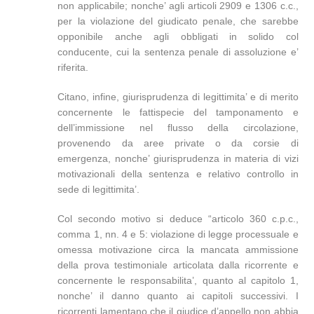
non applicabile; nonche’ agli articoli 2909 e 1306 c.c.,
per la violazione del giudicato penale, che sarebbe
opponibile anche agli obbligati in solido col
conducente, cui la sentenza penale di assoluzione e’
riferita.
Citano, infine, giurisprudenza di legittimita’ e di merito
concernente le fattispecie del tamponamento e
dell’immissione nel flusso della circolazione,
provenendo da aree private o da corsie di
emergenza, nonche’ giurisprudenza in materia di vizi
motivazionali della sentenza e relativo controllo in
sede di legittimita’.
Col secondo motivo si deduce “articolo 360 c.p.c.,
comma 1, nn. 4 e 5: violazione di legge processuale e
omessa motivazione circa la mancata ammissione
della prova testimoniale articolata dalla ricorrente e
concernente le responsabilita’, quanto al capitolo 1,
nonche’ il danno quanto ai capitoli successivi. I
ricorrenti lamentano che il giudice d’appello non abbia