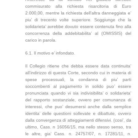
commisurato alla richiesta risarcitoria di Euro
2.000,00, mentre la richiesta dell’altra danneggiata e’
piu’ di trecento volte superiore. Soggiunge che la
solidarieta’ avrebbe dovuto essere contenuta fino alla
concorrenza della addebitabilita’ al (OMISSIS) del
carico in parola.
6.1. Il motivo e’ infondato.
Il Collegio ritiene che debba essere data continuita’
all’indirizzo di questa Corte, secondo cui in materia di
spese processuali, la condanna di piu’ parti
soccombenti al pagamento in solido puo’ essere
pronunciata quando vi sia indivisibilita’ o solidarieta’
del rapporto sostanziale, ovvero per comunanza di
interessi, che puo’ desumersi anche dalla semplice
identita’ delle questioni sollevate e dibattute, ovvero
dalla convergenza di atteggiamenti difensivi. (cosi’, da
ultimo, Cass. n 16056/15, ma nello stesso senso, tra
le altre, gia’ Cass. n. 24757/07, n. 17281/11, n.