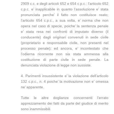
2909 c.c. e degli articoli 652 e 654 c.p.c.: l’articolo 652
c.p.c. e’ inapplicabile in quanto l’assoluzione e’ stata
pronunciata perche’ il fatto non costituisce reato;
l’articolo 654 c.p.c., a sua volta, e’ norma che non
opera nel caso di specie, poiche’ la sentenza penale
e’ stata resa nei confronti di imputato diverso (il
conducente) dagli originari convenuti in sede civile
(proprietario e responsabile civile, non presenti nel
processo penale); ed ancora, e’ incontestato che
l’odierna ricorrente non sia stata ammessa alla
costituzione di parte civile in sede penale. La
denunciata violazione di legge non sussiste.
4. Parimenti insussistente e’ la violazione dell’articolo
132 c.p.c., n. 4 poiche’ la motivazione non e’ omessa
ne’ apparente.
Tutte le altre doglianze concernenti l’errato
apprezzamento dei fatti da parte del giudice di merito
sono inammissibili.