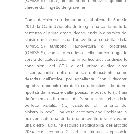
(OMISSIS) s.p.a., contestando i motivi d’appello e
chiedendo il rigetto del gravame.
Con la decisione ora impugnata, pubblicata il 18 aprile
2013, la Corte d’Appello di Bologna ha confermato la
sentenza di primo grado, ricostruendo la dinamica del
sinistro nel senso che l’autovettura condotta dalla
(OMISSIS) tampono’ l’autovettura di proprieta’
(OMISSIS), che la precedeva nella marcia lungo la
corsia dell’autostrada. Ha, in particolare, condiviso le
conclusioni del CTU e del primo giudice circa
l’incompatibilita’ della dinamica dell’incidente come
descritta dall’attrice, poi appellante, “con i riscontri
oggettivi desumibili sia dalle caratteristiche dei danni
riportati dai mezzi e dalla posizione post urto (…) sia
dall’assenza di tracce di frenata oltre che dalla
perfetta visibilita’ (…) esistente al momento del
sinistro in loco”. Una volta accertato che l’incidente si
era verificato quando le due autovetture si trovavano
una dietro l’altra, ha escluso l’applicabilita’ dell’articolo
2054 c.c., comma 2, ed ha ritenuto applicabile