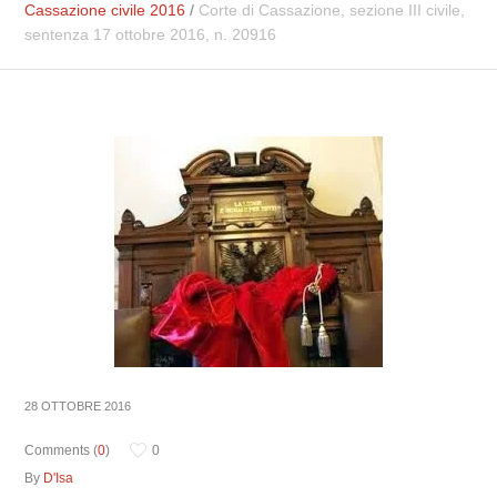
Cassazione civile 2016
/
Corte di Cassazione, sezione III civile,
sentenza 17 ottobre 2016, n. 20916
28 OTTOBRE 2016
Comments (
0
)
0
By
D'Isa