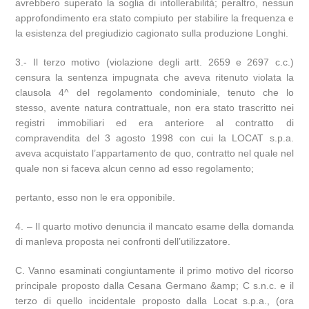
avrebbero superato la soglia di intollerabilità; peraltro, nessun
approfondimento era stato compiuto per stabilire la frequenza e
la esistenza del pregiudizio cagionato sulla produzione Longhi.
3.- Il terzo motivo (violazione degli artt. 2659 e 2697 c.c.)
censura la sentenza impugnata che aveva ritenuto violata la
clausola 4^ del regolamento condominiale, tenuto che lo
stesso, avente natura contrattuale, non era stato trascritto nei
registri immobiliari ed era anteriore al contratto di
compravendita del 3 agosto 1998 con cui la LOCAT s.p.a.
aveva acquistato l’appartamento de quo, contratto nel quale nel
quale non si faceva alcun cenno ad esso regolamento;
pertanto, esso non le era opponibile.
4. – Il quarto motivo denuncia il mancato esame della domanda
di manleva proposta nei confronti dell’utilizzatore.
C. Vanno esaminati congiuntamente il primo motivo del ricorso
principale proposto dalla Cesana Germano &amp; C s.n.c. e il
terzo di quello incidentale proposto dalla Locat s.p.a., (ora