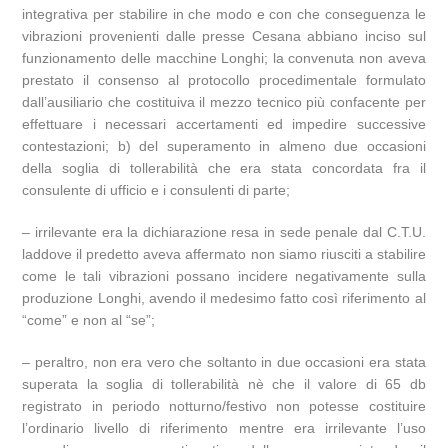
integrativa per stabilire in che modo e con che conseguenza le
vibrazioni provenienti dalle presse Cesana abbiano inciso sul
funzionamento delle macchine Longhi; la convenuta non aveva
prestato il consenso al protocollo procedimentale formulato
dall’ausiliario che costituiva il mezzo tecnico più confacente per
effettuare i necessari accertamenti ed impedire successive
contestazioni; b) del superamento in almeno due occasioni
della soglia di tollerabilità che era stata concordata fra il
consulente di ufficio e i consulenti di parte;
– irrilevante era la dichiarazione resa in sede penale dal C.T.U.
laddove il predetto aveva affermato non siamo riusciti a stabilire
come le tali vibrazioni possano incidere negativamente sulla
produzione Longhi, avendo il medesimo fatto così riferimento al
“come” e non al “se”;
– peraltro, non era vero che soltanto in due occasioni era stata
superata la soglia di tollerabilità nè che il valore di 65 db
registrato in periodo notturno/festivo non potesse costituire
l’ordinario livello di riferimento mentre era irrilevante l’uso