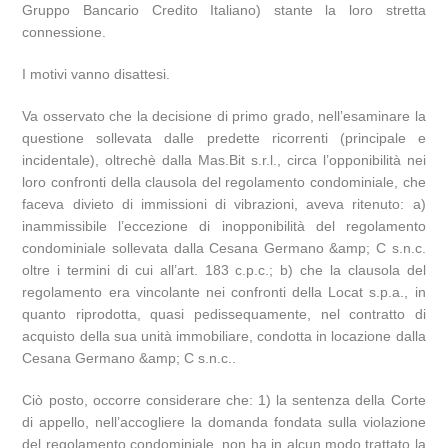
Gruppo Bancario Credito Italiano) stante la loro stretta
connessione.
I motivi vanno disattesi.
Va osservato che la decisione di primo grado, nell’esaminare la
questione sollevata dalle predette ricorrenti (principale e
incidentale), oltrechè dalla Mas.Bit s.r.l., circa l’opponibilità nei
loro confronti della clausola del regolamento condominiale, che
faceva divieto di immissioni di vibrazioni, aveva ritenuto: a)
inammissibile l’eccezione di inopponibilità del regolamento
condominiale sollevata dalla Cesana Germano &amp; C s.n.c.
oltre i termini di cui all’art. 183 c.p.c.; b) che la clausola del
regolamento era vincolante nei confronti della Locat s.p.a., in
quanto riprodotta, quasi pedissequamente, nel contratto di
acquisto della sua unità immobiliare, condotta in locazione dalla
Cesana Germano &amp; C s.n.c..
Ciò posto, occorre considerare che: 1) la sentenza della Corte
di appello, nell’accogliere la domanda fondata sulla violazione
del regolamento condominiale, non ha in alcun modo trattato la