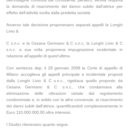
dell’indagine condotta dal consulente; peraltro, veniva respinta
la domanda di risarcimento del danno subito dall’attrice per
effetto dell’attività svolta dalla predetta società.
Avverso tale decisione proponevano separati appelli la Longhi
Livio &
C s.n.c. e la Cesana Germano & C s.n.c, la Longhi Livio & C
s.n.c. a sua volta proponeva impugnazione incidentale in
relazione all’appello di quest’ultima.
Con sentenza dep. il 28 gennaio 2008 la Corte di appello di
Milano accoglieva gli appelli principale e incidentale proposti
dalla Longhi Livio & C s.n.c., rigettava quello proposto da
Cesana Germano & C. s.n.c., che condannava alla
eliminazione delle vibrazioni vietate dal regolamento
condominiale e, in solido con le altre convenute, al risarcimento
dei danni subiti dall’attrice, quantificandoli complessivamente in
Euro 110.000.000,00 oltre interessi.
I Giudici ritenevano quanto segue: