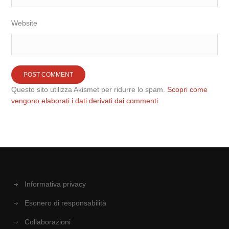
Website
Questo sito utilizza Akismet per ridurre lo spam.
Scopri come
vengono elaborati i dati derivati dai commenti
.
Informativa privacy
Esonero di responsabilità
Collaborazioni