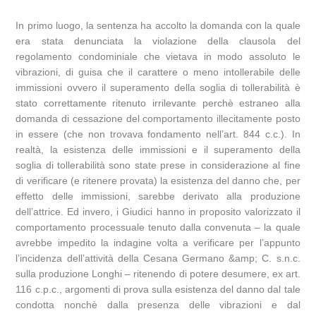
In primo luogo, la sentenza ha accolto la domanda con la quale
era stata denunciata la violazione della clausola del
regolamento condominiale che vietava in modo assoluto le
vibrazioni, di guisa che il carattere o meno intollerabile delle
immissioni ovvero il superamento della soglia di tollerabilità è
stato correttamente ritenuto irrilevante perchè estraneo alla
domanda di cessazione del comportamento illecitamente posto
in essere (che non trovava fondamento nell’art. 844 c.c.). In
realtà, la esistenza delle immissioni e il superamento della
soglia di tollerabilità sono state prese in considerazione al fine
di verificare (e ritenere provata) la esistenza del danno che, per
effetto delle immissioni, sarebbe derivato alla produzione
dell’attrice. Ed invero, i Giudici hanno in proposito valorizzato il
comportamento processuale tenuto dalla convenuta – la quale
avrebbe impedito la indagine volta a verificare per l’appunto
l’incidenza dell’attività della Cesana Germano &amp; C. s.n.c.
sulla produzione Longhi – ritenendo di potere desumere, ex art.
116 c.p.c., argomenti di prova sulla esistenza del danno dal tale
condotta nonchè dalla presenza delle vibrazioni e dal