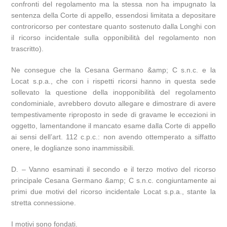
confronti del regolamento ma la stessa non ha impugnato la
sentenza della Corte di appello, essendosi limitata a depositare
controricorso per contestare quanto sostenuto dalla Longhi con
il ricorso incidentale sulla opponibilità del regolamento non
trascritto).
Ne consegue che la Cesana Germano &amp; C s.n.c. e la
Locat s.p.a., che con i rispetti ricorsi hanno in questa sede
sollevato la questione della inopponibilità del regolamento
condominiale, avrebbero dovuto allegare e dimostrare di avere
tempestivamente riproposto in sede di gravame le eccezioni in
oggetto, lamentandone il mancato esame dalla Corte di appello
ai sensi dell’art. 112 c.p.c.: non avendo ottemperato a siffatto
onere, le doglianze sono inammissibili.
D. – Vanno esaminati il secondo e il terzo motivo del ricorso
principale Cesana Germano &amp; C s.n.c. congiuntamente ai
primi due motivi del ricorso incidentale Locat s.p.a., stante la
stretta connessione.
I motivi sono fondati.