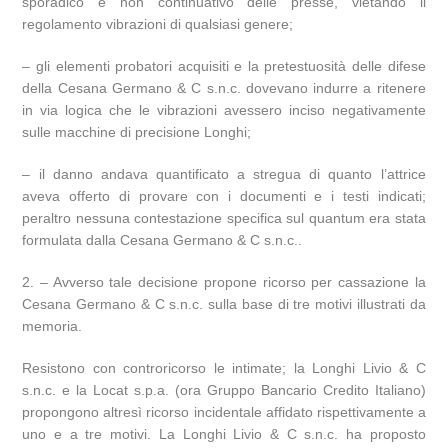
sporadico e non continuativo delle presse, vietando il
regolamento vibrazioni di qualsiasi genere;
– gli elementi probatori acquisiti e la pretestuosità delle difese
della Cesana Germano & C s.n.c. dovevano indurre a ritenere
in via logica che le vibrazioni avessero inciso negativamente
sulle macchine di precisione Longhi;
– il danno andava quantificato a stregua di quanto l’attrice
aveva offerto di provare con i documenti e i testi indicati;
peraltro nessuna contestazione specifica sul quantum era stata
formulata dalla Cesana Germano & C s.n.c..
2. – Avverso tale decisione propone ricorso per cassazione la
Cesana Germano & C s.n.c. sulla base di tre motivi illustrati da
memoria.
Resistono con controricorso le intimate; la Longhi Livio & C
s.n.c. e la Locat s.p.a. (ora Gruppo Bancario Credito Italiano)
propongono altresì ricorso incidentale affidato rispettivamente a
uno e a tre motivi. La Longhi Livio & C s.n.c. ha proposto