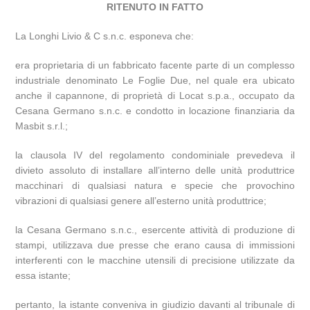
RITENUTO IN FATTO
La Longhi Livio & C s.n.c. esponeva che:
era proprietaria di un fabbricato facente parte di un complesso
industriale denominato Le Foglie Due, nel quale era ubicato
anche il capannone, di proprietà di Locat s.p.a., occupato da
Cesana Germano s.n.c. e condotto in locazione finanziaria da
Masbit s.r.l.;
la clausola IV del regolamento condominiale prevedeva il
divieto assoluto di installare all’interno delle unità produttrice
macchinari di qualsiasi natura e specie che provochino
vibrazioni di qualsiasi genere all’esterno unità produttrice;
la Cesana Germano s.n.c., esercente attività di produzione di
stampi, utilizzava due presse che erano causa di immissioni
interferenti con le macchine utensili di precisione utilizzate da
essa istante;
pertanto, la istante conveniva in giudizio davanti al tribunale di