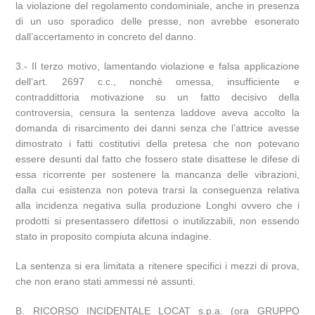
la violazione del regolamento condominiale, anche in presenza
di un uso sporadico delle presse, non avrebbe esonerato
dall’accertamento in concreto del danno.
3.- Il terzo motivo, lamentando violazione e falsa applicazione
dell’art. 2697 c.c., nonchè omessa, insufficiente e
contraddittoria motivazione su un fatto decisivo della
controversia, censura la sentenza laddove aveva accolto la
domanda di risarcimento dei danni senza che l’attrice avesse
dimostrato i fatti costitutivi della pretesa che non potevano
essere desunti dal fatto che fossero state disattese le difese di
essa ricorrente per sostenere la mancanza delle vibrazioni,
dalla cui esistenza non poteva trarsi la conseguenza relativa
alla incidenza negativa sulla produzione Longhi ovvero che i
prodotti si presentassero difettosi o inutilizzabili, non essendo
stato in proposito compiuta alcuna indagine.
La sentenza si era limitata a ritenere specifici i mezzi di prova,
che non erano stati ammessi nè assunti.
B. RICORSO INCIDENTALE LOCAT s.p.a. (ora GRUPPO