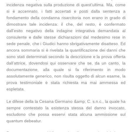
incidenza negativa sulla produzione di quest’ultima. Ma, come
si è accennato, i fatti accertati e posti dalla sentenza a
fondamento della condanna risarcitoria non erano in grado di
dimostrare tale incidenza: il che, del resto, è confermato
dall’esito negativo della indagine integrativa demandata al
consulente e dalle stesse dichiarazioni dal medesimo rese in
sede penale, che i Giudici hanno sbrigativamente disatteso. Ed
ancora sommaria si è rivelata la quantificazione dei danni che
sono stati determinati secondo la descrizione e la prova offerta
dall’attrice, dovendosi qui osservare che se, da un canto, la
documentazione, alla quale si fa riferimento in modo
assolutamente generico, non risulta oggetto di alcun esame, la
prova testimoniale è stata richiesta ma mai ammessa ed
espletata.
Le difese della la Cesana Germano &amp; C. s.n.c., la quale ha
sempre contestato la esistenza stessa del danno invocato,
escludono che possa esservi stata alcuna ammissione sul
quantum debeatur.