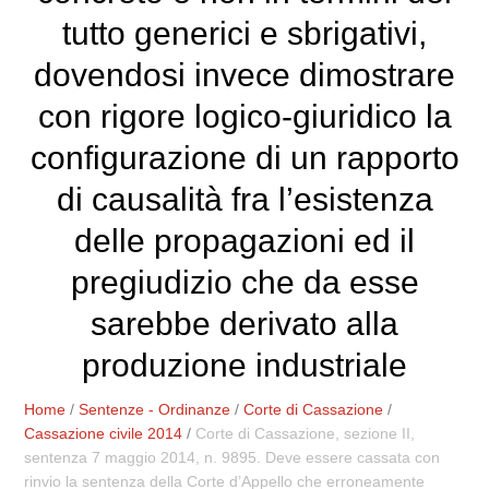
tutto generici e sbrigativi,
dovendosi invece dimostrare
con rigore logico-giuridico la
configurazione di un rapporto
di causalità fra l’esistenza
delle propagazioni ed il
pregiudizio che da esse
sarebbe derivato alla
produzione industriale
Home
/
Sentenze - Ordinanze
/
Corte di Cassazione
/
Cassazione civile 2014
/
Corte di Cassazione, sezione II,
sentenza 7 maggio 2014, n. 9895. Deve essere cassata con
rinvio la sentenza della Corte d’Appello che erroneamente