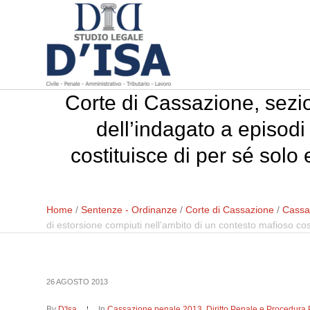
Corte di Cassazione, sezi
dell’indagato a episodi
costituisce di per sé sol
Home
/
Sentenze - Ordinanze
/
Corte di Cassazione
/
Cassa
di estorsione compiuti nell’ambito di un contesto mafioso co
26 AGOSTO 2013
By
D'Isa
In
Cassazione penale 2013
,
Diritto Penale e Procedura