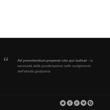
Ad poenitendum properat cito qui iudicat
- la
necessità della ponderazione nello svolgimento
dell'attività giudiziaria