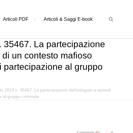
Articoli PDF
Articoli & Saggi E-book
. 35467. La partecipazione
o di un contesto mafioso
i partecipazione al gruppo
to 2013 n. 35467. La partecipazione dell’indagato a episodi
e al gruppo criminale
Comments (
0
)
0