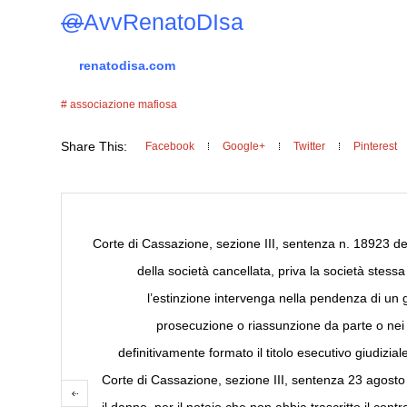
@
AvvRenatoDIsa
renatodisa.com
associazione mafiosa
Share This:
Facebook
Google+
Twitter
Pinterest
Corte di Cassazione, sezione III, sentenza n. 18923 dell
della società cancellata, priva la società stessa 
l’estinzione intervenga nella pendenza di un gi
prosecuzione o riassunzione da parte o nei con
definitivamente formato il titolo esecutivo giudiziale
Corte di Cassazione, sezione III, sentenza 23 agost
il danno, per il notaio che non abbia trascritto il con