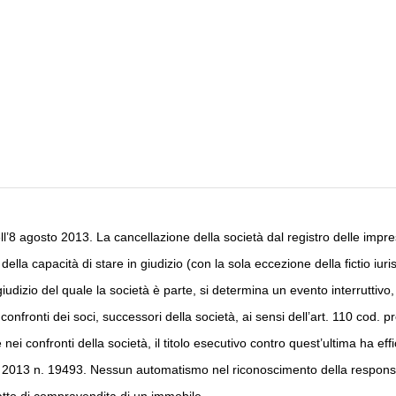
’8 agosto 2013. La cancellazione della società dal registro delle imprese
della capacità di stare in giudizio (con la sola eccezione della fictio iuri
udizio del quale la società è parte, si determina un evento interruttivo, 
fronti dei soci, successori della società, ai sensi dell’art. 110 cod. pro
 nei confronti della società, il titolo esecutivo contro quest’ultima ha effic
o 2013 n. 19493. Nessun automatismo nel riconoscimento della responsab
tratto di compravendita di un immobile