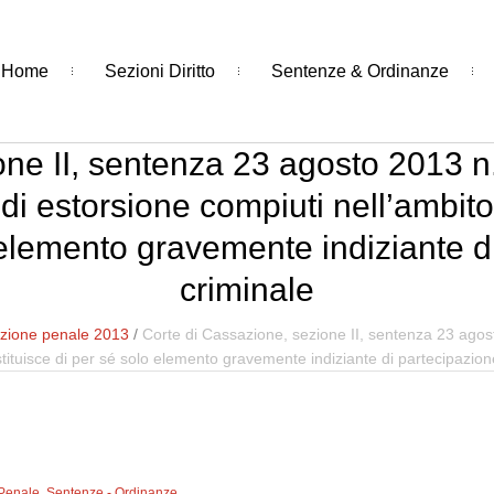
Home
Sezioni Diritto
Sentenze & Ordinanze
one II, sentenza 23 agosto 2013 n
 di estorsione compiuti nell’ambit
o elemento gravemente indiziante d
criminale
zione penale 2013
/
Corte di Cassazione, sezione II, sentenza 23 agos
stituisce di per sé solo elemento gravemente indiziante di partecipazion
 Penale
,
Sentenze - Ordinanze