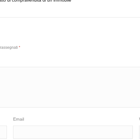
trassegnati
*
Email