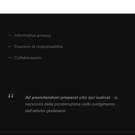
Informativa privacy
Esonero di responsabilità
Collaborazioni
Ad poenitendum properat cito qui iudicat
- la
necessità della ponderazione nello svolgimento
dell'attività giudiziaria