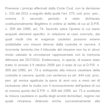
Premessi i principi affermati dalla Corte Cost. con la decisione
n. 231 del 2011 a seguito della quale l’art. 275, cod. proc. pen.,
comma 3, secondo periodo è stato dichiarato
costituzionalmente illegittimo in ordine al delitto di cui al D.P.R.
n. 309 del 1990, art. 74, facendo salva l’ipotesi in cui siano
acquisiti elementi specifici, in relazione al caso concreto, dai
quali risulti che le esigenze cautelari possono essere
soddisfatte con misure diverse dalla custodia in carcere, il
ricorrente lamenta che il tribunale del riesame non ha in alcun
modo valutato le circostanze rappresentate con la memoria
difensiva del 25/7/2011. Evidenziava, in specie, di essere stato
tratto in arresto il 9 ottobre 2009 per il reato di cui al D.P.R. n.
309 del 1990, art. 73 e sottoposto alla misura cautelare della
custodia in carcere; quindi, con sentenza ex art. 444 cod. proc.
pen. gli veniva applicata la pena di anni uno e mesi sei di
reclusione oltre la multa con il riconoscimento dell’ipotesi di cui
al comma quinto del D.P.R. n. 309 del 1990, art. 73 e sostituita
la misura cautelare in quella degli arresti domiciliari, regime nei
quale rimaneva detenuto anche successivamente alla