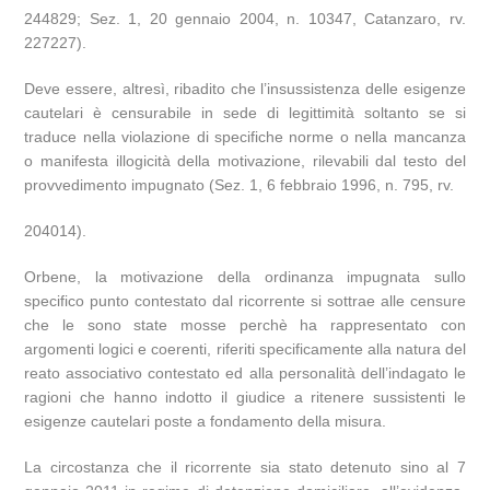
244829; Sez. 1, 20 gennaio 2004, n. 10347, Catanzaro, rv.
227227).
Deve essere, altresì, ribadito che l’insussistenza delle esigenze
cautelari è censurabile in sede di legittimità soltanto se si
traduce nella violazione di specifiche norme o nella mancanza
o manifesta illogicità della motivazione, rilevabili dal testo del
provvedimento impugnato (Sez. 1, 6 febbraio 1996, n. 795, rv.
204014).
Orbene, la motivazione della ordinanza impugnata sullo
specifico punto contestato dal ricorrente si sottrae alle censure
che le sono state mosse perchè ha rappresentato con
argomenti logici e coerenti, riferiti specificamente alla natura del
reato associativo contestato ed alla personalità dell’indagato le
ragioni che hanno indotto il giudice a ritenere sussistenti le
esigenze cautelari poste a fondamento della misura.
La circostanza che il ricorrente sia stato detenuto sino al 7