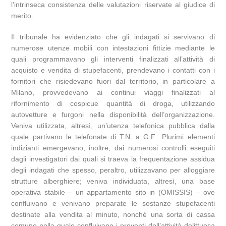
l’intrinseca consistenza delle valutazioni riservate al giudice di
merito.
Il tribunale ha evidenziato che gli indagati si servivano di
numerose utenze mobili con intestazioni fittizie mediante le
quali programmavano gli interventi finalizzati all’attività di
acquisto e vendita di stupefacenti, prendevano i contatti con i
fornitori che risiedevano fuori dal territorio, in particolare a
Milano, provvedevano ai continui viaggi finalizzati al
rifornimento di cospicue quantità di droga, utilizzando
autovetture e furgoni nella disponibilità dell’organizzazione.
Veniva utilizzata, altresì, un’utenza telefonica pubblica dalla
quale partivano le telefonate di T.N. a G.F.. Plurimi elementi
indizianti emergevano, inoltre, dai numerosi controlli eseguiti
dagli investigatori dai quali si traeva la frequentazione assidua
degli indagati che spesso, peraltro, utilizzavano per alloggiare
strutture alberghiere; veniva individuata, altresì, una base
operativa stabile – un appartamento sito in (OMISSIS) – ove
confluivano e venivano preparate le sostanze stupefacenti
destinate alla vendita al minuto, nonchè una sorta di cassa
comune nella quale confluivano i proventi dell’attività delittuosa