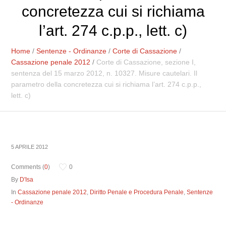
concretezza cui si richiama
l’art. 274 c.p.p., lett. c)
Home
/
Sentenze - Ordinanze
/
Corte di Cassazione
/
Cassazione penale 2012
/
Corte di Cassazione, sezione I,
sentenza del 15 marzo 2012, n. 10327. Misure cautelari. Il
parametro della concretezza cui si richiama l’art. 274 c.p.p.,
lett. c)
5 APRILE 2012
Comments (
0
)
0
By
D'Isa
In
Cassazione penale 2012
,
Diritto Penale e Procedura Penale
,
Sentenze
- Ordinanze