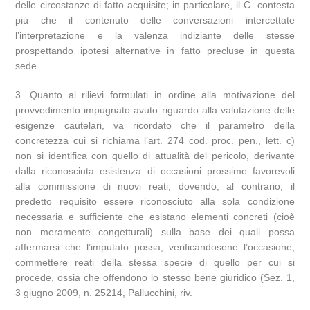
delle circostanze di fatto acquisite; in particolare, il C. contesta
più che il contenuto delle conversazioni intercettate
l’interpretazione e la valenza indiziante delle stesse
prospettando ipotesi alternative in fatto precluse in questa
sede.
3. Quanto ai rilievi formulati in ordine alla motivazione del
provvedimento impugnato avuto riguardo alla valutazione delle
esigenze cautelari, va ricordato che il parametro della
concretezza cui si richiama l’art. 274 cod. proc. pen., lett. c)
non si identifica con quello di attualità del pericolo, derivante
dalla riconosciuta esistenza di occasioni prossime favorevoli
alla commissione di nuovi reati, dovendo, al contrario, il
predetto requisito essere riconosciuto alla sola condizione
necessaria e sufficiente che esistano elementi concreti (cioè
non meramente congetturali) sulla base dei quali possa
affermarsi che l’imputato possa, verificandosene l’occasione,
commettere reati della stessa specie di quello per cui si
procede, ossia che offendono lo stesso bene giuridico (Sez. 1,
3 giugno 2009, n. 25214, Pallucchini, riv.