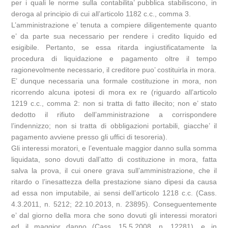
per i quali le norme sulla contabilita’ pubblica stabiliscono, in
deroga al principio di cui all’articolo 1182 c.c., comma 3.
L’amministrazione e’ tenuta a compiere diligentemente quanto
e’ da parte sua necessario per rendere i credito liquido ed
esigibile. Pertanto, se essa ritarda ingiustificatamente la
procedura di liquidazione e pagamento oltre il tempo
ragionevolmente necessario, il creditore puo’ costituirla in mora.
E’ dunque necessaria una formale costituzione in mora, non
ricorrendo alcuna ipotesi di mora ex re (riguardo all’articolo
1219 c.c., comma 2: non si tratta di fatto illecito; non e’ stato
dedotto il rifiuto dell’amministrazione a corrispondere
l’indennizzo; non si tratta di obbligazioni portabili, giacche’ il
pagamento avviene presso gli uffici di tesoreria).
Gli interessi moratori, e l’eventuale maggior danno sulla somma
liquidata, sono dovuti dall’atto di costituzione in mora, fatta
salva la prova, il cui onere grava sull’amministrazione, che il
ritardo o l’inesattezza della prestazione siano dipesi da causa
ad essa non imputabile, ai sensi dell’articolo 1218 c.c. (Cass.
4.3.2011, n. 5212; 22.10.2013, n. 23895). Conseguentemente
e’ dal giorno della mora che sono dovuti gli interessi moratori
ed il maggior danno (Cass. 15.5.2008, n. 12281), e in