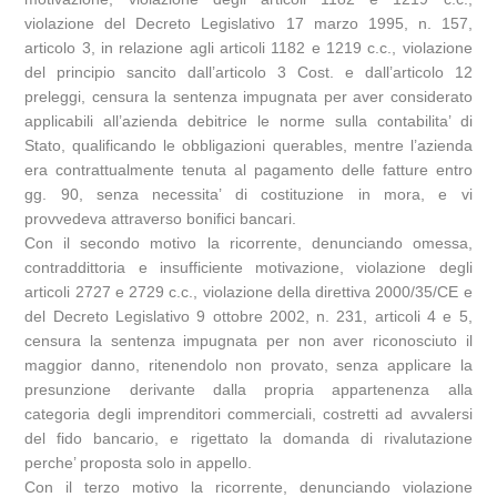
violazione del Decreto Legislativo 17 marzo 1995, n. 157,
articolo 3, in relazione agli articoli 1182 e 1219 c.c., violazione
del principio sancito dall’articolo 3 Cost. e dall’articolo 12
preleggi, censura la sentenza impugnata per aver considerato
applicabili all’azienda debitrice le norme sulla contabilita’ di
Stato, qualificando le obbligazioni querables, mentre l’azienda
era contrattualmente tenuta al pagamento delle fatture entro
gg. 90, senza necessita’ di costituzione in mora, e vi
provvedeva attraverso bonifici bancari.
Con il secondo motivo la ricorrente, denunciando omessa,
contraddittoria e insufficiente motivazione, violazione degli
articoli 2727 e 2729 c.c., violazione della direttiva 2000/35/CE e
del Decreto Legislativo 9 ottobre 2002, n. 231, articoli 4 e 5,
censura la sentenza impugnata per non aver riconosciuto il
maggior danno, ritenendolo non provato, senza applicare la
presunzione derivante dalla propria appartenenza alla
categoria degli imprenditori commerciali, costretti ad avvalersi
del fido bancario, e rigettato la domanda di rivalutazione
perche’ proposta solo in appello.
Con il terzo motivo la ricorrente, denunciando violazione