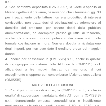
s.r.l..
3. Con sentenza depositata il 25.9.2007, la Corte d’appello di
Milano rigettava il gravame, osservando che il termine di gg. 90
per il pagamento delle fatture non era produttivo di interessi
corrispettivi, non trattandosi di obbligazioni da adempiere al
domicilio del creditore, per essere debiti della pubblica
amministrazione, da adempiere presso gli uffici di tesoreria,
sicche’ gli interessi moratori potevano decorrere solo dalla
formale costituzione in mora. Non era dovuta la rivalutazione
degli importi, per non aver dato il creditore prova del maggior
danno.
4. Ricorre per cassazione la (OMISSIS) s.r.l., anche in qualita’
di capogruppo mandataria della ATI con la (OMISSIS) s.r.l.
affidandosi a tre motivi, illustrati da memoria, al cui
accoglimento si oppone con controricorso l’Azienda ospedaliera
(OMISSIS).
MOTIVI DELLA DECISIONE
1. Con il primo motivo di ricorso, la (OMISSIS) s.r.l., anche in
qualita’ di capogruppo mandataria della ATI con la (OMISSIS)
s.r.l., denunciando omessa, contraddittoria e insufficiente
motivazione, violazione degli articoli 1182 e 1219 c.c.,