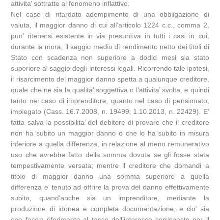
attivita’ sottratte al fenomeno inflattivo.
Nel caso di ritardato adempimento di una obbligazione di
valuta, il maggior danno di cui all’articolo 1224 c.c., comma 2,
puo’ ritenersi esistente in via presuntiva in tutti i casi in cui,
durante la mora, il saggio medio di rendimento netto dei titoli di
Stato con scadenza non superiore a dodici mesi sia stato
superiore al saggio degli interessi legali. Ricorrendo tale ipotesi,
il risarcimento del maggior danno spetta a qualunque creditore,
quale che ne sia la qualita’ soggettiva o l’attivita’ svolta, e quindi
tanto nel caso di imprenditore, quanto nel caso di pensionato,
impiegato (Cass. 16.7.2008, n. 19499; 1.10.2013, n. 22429). E’
fatta salva la possibilita’ del debitore di provare che il creditore
non ha subito un maggior danno o che lo ha subito in misura
inferiore a quella differenza, in relazione al meno remunerativo
uso che avrebbe fatto della somma dovuta se gli fosse stata
tempestivamente versata; mentre il creditore che domandi a
titolo di maggior danno una somma superiore a quella
differenza e’ tenuto ad offrire la prova del danno effettivamente
subito, quand’anche sia un imprenditore, mediante la
produzione di idonea e completa documentazione, e cio’ sia
che faccia riferimento al tasso dell’interesse corrisposto per il