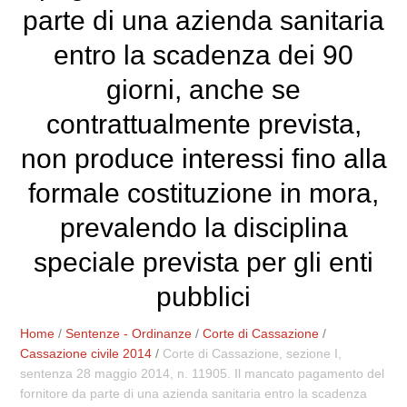
parte di una azienda sanitaria
entro la scadenza dei 90
giorni, anche se
contrattualmente prevista,
non produce interessi fino alla
formale costituzione in mora,
prevalendo la disciplina
speciale prevista per gli enti
pubblici
Home
/
Sentenze - Ordinanze
/
Corte di Cassazione
/
Cassazione civile 2014
/
Corte di Cassazione, sezione I,
sentenza 28 maggio 2014, n. 11905. Il mancato pagamento del
fornitore da parte di una azienda sanitaria entro la scadenza