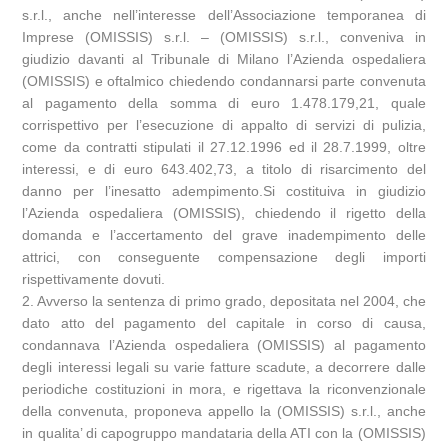
s.r.l., anche nell’interesse dell’Associazione temporanea di
Imprese (OMISSIS) s.r.l. – (OMISSIS) s.r.l., conveniva in
giudizio davanti al Tribunale di Milano l’Azienda ospedaliera
(OMISSIS) e oftalmico chiedendo condannarsi parte convenuta
al pagamento della somma di euro 1.478.179,21, quale
corrispettivo per l’esecuzione di appalto di servizi di pulizia,
come da contratti stipulati il 27.12.1996 ed il 28.7.1999, oltre
interessi, e di euro 643.402,73, a titolo di risarcimento del
danno per l’inesatto adempimento.Si costituiva in giudizio
l’Azienda ospedaliera (OMISSIS), chiedendo il rigetto della
domanda e l’accertamento del grave inadempimento delle
attrici, con conseguente compensazione degli importi
rispettivamente dovuti.
2. Avverso la sentenza di primo grado, depositata nel 2004, che
dato atto del pagamento del capitale in corso di causa,
condannava l’Azienda ospedaliera (OMISSIS) al pagamento
degli interessi legali su varie fatture scadute, a decorrere dalle
periodiche costituzioni in mora, e rigettava la riconvenzionale
della convenuta, proponeva appello la (OMISSIS) s.r.l., anche
in qualita’ di capogruppo mandataria della ATI con la (OMISSIS)