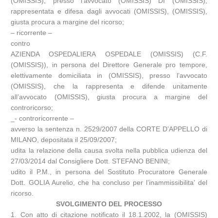
(OMISSIS), presso l’avvocato (OMISSIS) DI (OMISSIS),
rappresentata e difesa dagli avvocati (OMISSIS), (OMISSIS),
giusta procura a margine del ricorso;
– ricorrente –
contro
AZIENDA OSPEDALIERA OSPEDALE (OMISSIS) (C.F.
(OMISSIS)), in persona del Direttore Generale pro tempore,
elettivamente domiciliata in (OMISSIS), presso l’avvocato
(OMISSIS), che la rappresenta e difende unitamente
all’avvocato (OMISSIS), giusta procura a margine del
controricorso;
_- controricorrente –
avverso la sentenza n. 2529/2007 della CORTE D’APPELLO di
MILANO, depositata il 25/09/2007;
udita la relazione della causa svolta nella pubblica udienza del
27/03/2014 dal Consigliere Dott. STEFANO BENINI;
udito il P.M., in persona del Sostituto Procuratore Generale
Dott. GOLIA Aurelio, che ha concluso per l’inammissibilita’ del
ricorso.
SVOLGIMENTO DEL PROCESSO
1. Con atto di citazione notificato il 18.1.2002, la (OMISSIS)