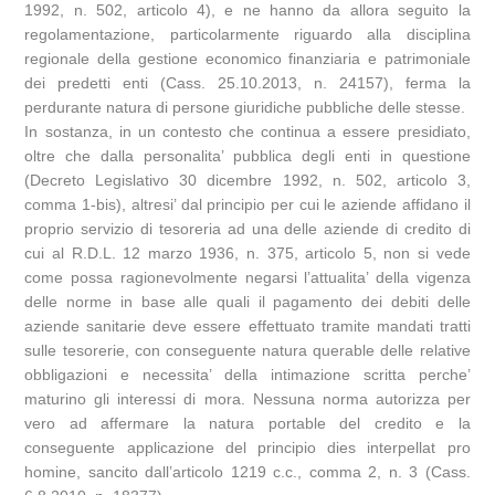
1992, n. 502, articolo 4), e ne hanno da allora seguito la
regolamentazione, particolarmente riguardo alla disciplina
regionale della gestione economico finanziaria e patrimoniale
dei predetti enti (Cass. 25.10.2013, n. 24157), ferma la
perdurante natura di persone giuridiche pubbliche delle stesse.
In sostanza, in un contesto che continua a essere presidiato,
oltre che dalla personalita’ pubblica degli enti in questione
(Decreto Legislativo 30 dicembre 1992, n. 502, articolo 3,
comma 1-bis), altresi’ dal principio per cui le aziende affidano il
proprio servizio di tesoreria ad una delle aziende di credito di
cui al R.D.L. 12 marzo 1936, n. 375, articolo 5, non si vede
come possa ragionevolmente negarsi l’attualita’ della vigenza
delle norme in base alle quali il pagamento dei debiti delle
aziende sanitarie deve essere effettuato tramite mandati tratti
sulle tesorerie, con conseguente natura querable delle relative
obbligazioni e necessita’ della intimazione scritta perche’
maturino gli interessi di mora. Nessuna norma autorizza per
vero ad affermare la natura portable del credito e la
conseguente applicazione del principio dies interpellat pro
homine, sancito dall’articolo 1219 c.c., comma 2, n. 3 (Cass.