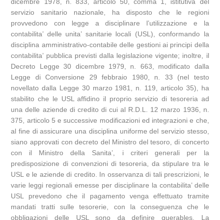
dicembre 1978, n. 833, articolo 50, comma 1, istitutiva del
servizio sanitario nazionale, ha disposto che le regioni
provvedono con legge a disciplinare l’utilizzazione e la
contabilita’ delle unita’ sanitarie locali (USL), conformando la
disciplina amministrativo-contabile delle gestioni ai principi della
contabilita’ pubblica previsti dalla legislazione vigente; inoltre, il
Decreto Legge 30 dicembre 1979, n. 663, modificato dalla
Legge di Conversione 29 febbraio 1980, n. 33 (nel testo
novellato dalla Legge 30 marzo 1981, n. 119, articolo 35), ha
stabilito che le USL affidino il proprio servizio di tesoreria ad
una delle aziende di credito di cui al R.D.L. 12 marzo 1936, n.
375, articolo 5 e successive modificazioni ed integrazioni e che,
al fine di assicurare una disciplina uniforme del servizio stesso,
siano approvati con decreto del Ministro del tesoro, di concerto
con il Ministro della Sanita’, i criteri generali per la
predisposizione di convenzioni di tesoreria, da stipulare tra le
USL e le aziende di credito. In osservanza di tali prescrizioni, le
varie leggi regionali emesse per disciplinare la contabilita’ delle
USL prevedono che il pagamento venga effettuato tramite
mandati tratti sulle tesorerie, con la conseguenza che le
obbligazioni delle USL sono da definire querables. La