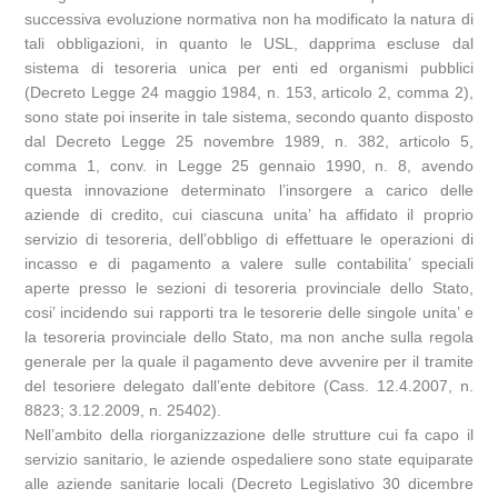
successiva evoluzione normativa non ha modificato la natura di
tali obbligazioni, in quanto le USL, dapprima escluse dal
sistema di tesoreria unica per enti ed organismi pubblici
(Decreto Legge 24 maggio 1984, n. 153, articolo 2, comma 2),
sono state poi inserite in tale sistema, secondo quanto disposto
dal Decreto Legge 25 novembre 1989, n. 382, articolo 5,
comma 1, conv. in Legge 25 gennaio 1990, n. 8, avendo
questa innovazione determinato l’insorgere a carico delle
aziende di credito, cui ciascuna unita’ ha affidato il proprio
servizio di tesoreria, dell’obbligo di effettuare le operazioni di
incasso e di pagamento a valere sulle contabilita’ speciali
aperte presso le sezioni di tesoreria provinciale dello Stato,
cosi’ incidendo sui rapporti tra le tesorerie delle singole unita’ e
la tesoreria provinciale dello Stato, ma non anche sulla regola
generale per la quale il pagamento deve avvenire per il tramite
del tesoriere delegato dall’ente debitore (Cass. 12.4.2007, n.
8823; 3.12.2009, n. 25402).
Nell’ambito della riorganizzazione delle strutture cui fa capo il
servizio sanitario, le aziende ospedaliere sono state equiparate
alle aziende sanitarie locali (Decreto Legislativo 30 dicembre