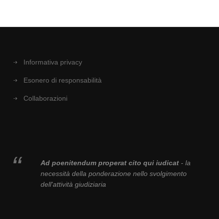
Informativa privacy
Esonero di responsabilità
Collaborazioni
Ad poenitendum properat cito qui iudicat
- la
necessità della ponderazione nello svolgimento
dell'attività giudiziaria