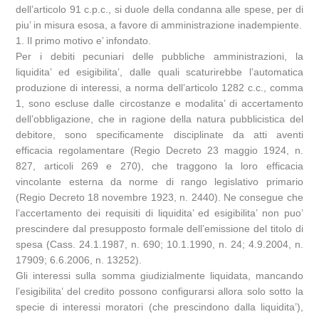
dell’articolo 91 c.p.c., si duole della condanna alle spese, per di
piu’ in misura esosa, a favore di amministrazione inadempiente.
1. Il primo motivo e’ infondato.
Per i debiti pecuniari delle pubbliche amministrazioni, la
liquidita’ ed esigibilita’, dalle quali scaturirebbe l’automatica
produzione di interessi, a norma dell’articolo 1282 c.c., comma
1, sono escluse dalle circostanze e modalita’ di accertamento
dell’obbligazione, che in ragione della natura pubblicistica del
debitore, sono specificamente disciplinate da atti aventi
efficacia regolamentare (Regio Decreto 23 maggio 1924, n.
827, articoli 269 e 270), che traggono la loro efficacia
vincolante esterna da norme di rango legislativo primario
(Regio Decreto 18 novembre 1923, n. 2440). Ne consegue che
l’accertamento dei requisiti di liquidita’ ed esigibilita’ non puo’
prescindere dal presupposto formale dell’emissione del titolo di
spesa (Cass. 24.1.1987, n. 690; 10.1.1990, n. 24; 4.9.2004, n.
17909; 6.6.2006, n. 13252).
Gli interessi sulla somma giudizialmente liquidata, mancando
l’esigibilita’ del credito possono configurarsi allora solo sotto la
specie di interessi moratori (che prescindono dalla liquidita’),