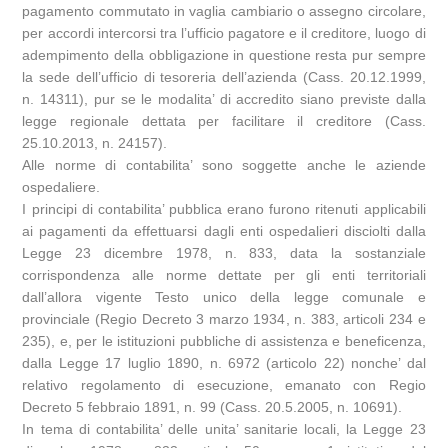
pagamento commutato in vaglia cambiario o assegno circolare,
per accordi intercorsi tra l’ufficio pagatore e il creditore, luogo di
adempimento della obbligazione in questione resta pur sempre
la sede dell’ufficio di tesoreria dell’azienda (Cass. 20.12.1999,
n. 14311), pur se le modalita’ di accredito siano previste dalla
legge regionale dettata per facilitare il creditore (Cass.
25.10.2013, n. 24157).
Alle norme di contabilita’ sono soggette anche le aziende
ospedaliere.
I principi di contabilita’ pubblica erano furono ritenuti applicabili
ai pagamenti da effettuarsi dagli enti ospedalieri disciolti dalla
Legge 23 dicembre 1978, n. 833, data la sostanziale
corrispondenza alle norme dettate per gli enti territoriali
dall’allora vigente Testo unico della legge comunale e
provinciale (Regio Decreto 3 marzo 1934, n. 383, articoli 234 e
235), e, per le istituzioni pubbliche di assistenza e beneficenza,
dalla Legge 17 luglio 1890, n. 6972 (articolo 22) nonche’ dal
relativo regolamento di esecuzione, emanato con Regio
Decreto 5 febbraio 1891, n. 99 (Cass. 20.5.2005, n. 10691).
In tema di contabilita’ delle unita’ sanitarie locali, la Legge 23