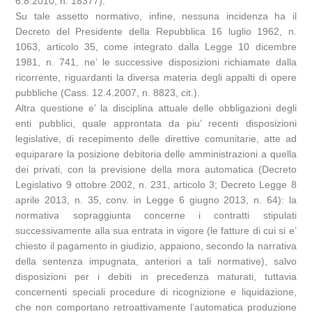
6.8.2010, n. 18377).
Su tale assetto normativo, infine, nessuna incidenza ha il
Decreto del Presidente della Repubblica 16 luglio 1962, n.
1063, articolo 35, come integrato dalla Legge 10 dicembre
1981, n. 741, ne’ le successive disposizioni richiamate dalla
ricorrente, riguardanti la diversa materia degli appalti di opere
pubbliche (Cass. 12.4.2007, n. 8823, cit.).
Altra questione e’ la disciplina attuale delle obbligazioni degli
enti pubblici, quale approntata da piu’ recenti disposizioni
legislative, di recepimento delle direttive comunitarie, atte ad
equiparare la posizione debitoria delle amministrazioni a quella
dei privati, con la previsione della mora automatica (Decreto
Legislativo 9 ottobre 2002, n. 231, articolo 3; Decreto Legge 8
aprile 2013, n. 35, conv. in Legge 6 giugno 2013, n. 64): la
normativa sopraggiunta concerne i contratti stipulati
successivamente alla sua entrata in vigore (le fatture di cui si e’
chiesto il pagamento in giudizio, appaiono, secondo la narrativa
della sentenza impugnata, anteriori a tali normative), salvo
disposizioni per i debiti in precedenza maturati, tuttavia
concernenti speciali procedure di ricognizione e liquidazione,
che non comportano retroattivamente l’automatica produzione