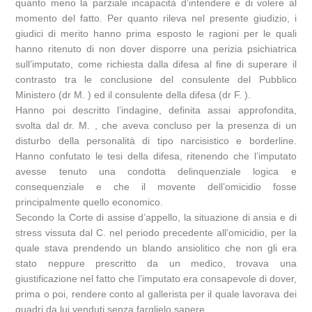
quanto meno la parziale incapacità d’intendere e di volere al
momento del fatto. Per quanto rileva nel presente giudizio, i
giudici di merito hanno prima esposto le ragioni per le quali
hanno ritenuto di non dover disporre una perizia psichiatrica
sull’imputato, come richiesta dalla difesa al fine di superare il
contrasto tra le conclusione del consulente del Pubblico
Ministero (dr M. ) ed il consulente della difesa (dr F. ).
Hanno poi descritto l’indagine, definita assai approfondita,
svolta dal dr. M. , che aveva concluso per la presenza di un
disturbo della personalità di tipo narcisistico e borderline.
Hanno confutato le tesi della difesa, ritenendo che l’imputato
avesse tenuto una condotta delinquenziale logica e
consequenziale e che il movente dell’omicidio fosse
principalmente quello economico.
Secondo la Corte di assise d’appello, la situazione di ansia e di
stress vissuta dal C. nel periodo precedente all’omicidio, per la
quale stava prendendo un blando ansiolitico che non gli era
stato neppure prescritto da un medico, trovava una
giustificazione nel fatto che l’imputato era consapevole di dover,
prima o poi, rendere conto al gallerista per il quale lavorava dei
quadri da lui venduti senza farglielo sapere.