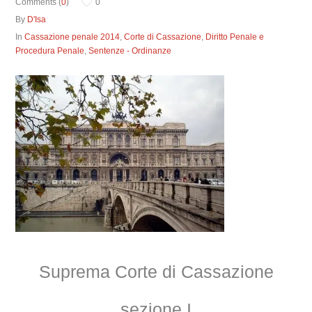
Comments (
0
)
0
By
D'Isa
In
Cassazione penale 2014
,
Corte di Cassazione
,
Diritto Penale e
Procedura Penale
,
Sentenze - Ordinanze
Suprema Corte di Cassazione
sezione I