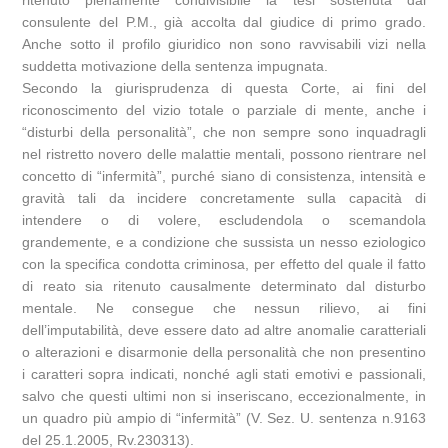
ritenuto pienamente condivisibile la tesi sostenuta dal
consulente del P.M., già accolta dal giudice di primo grado.
Anche sotto il profilo giuridico non sono ravvisabili vizi nella
suddetta motivazione della sentenza impugnata.
Secondo la giurisprudenza di questa Corte, ai fini del
riconoscimento del vizio totale o parziale di mente, anche i
“disturbi della personalità”, che non sempre sono inquadragli
nel ristretto novero delle malattie mentali, possono rientrare nel
concetto di “infermità”, purché siano di consistenza, intensità e
gravità tali da incidere concretamente sulla capacità di
intendere o di volere, escludendola o scemandola
grandemente, e a condizione che sussista un nesso eziologico
con la specifica condotta criminosa, per effetto del quale il fatto
di reato sia ritenuto causalmente determinato dal disturbo
mentale. Ne consegue che nessun rilievo, ai fini
dell’imputabilità, deve essere dato ad altre anomalie caratteriali
o alterazioni e disarmonie della personalità che non presentino
i caratteri sopra indicati, nonché agli stati emotivi e passionali,
salvo che questi ultimi non si inseriscano, eccezionalmente, in
un quadro più ampio di “infermità” (V. Sez. U. sentenza n.9163
del 25.1.2005, Rv.230313).