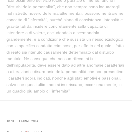
riconoscimento del vizio totale o parziale di mente, anche i
"disturbi della personalità", che non sempre sono inquadragli
nel ristretto novero delle malattie mentali, possono rientrare nel
concetto di "infermità", purché siano di consistenza, intensità e
gravità tali da incidere concretamente sulla capacità di
intendere o di volere, escludendola o scemandola
grandemente, e a condizione che sussista un nesso eziologico
con la specifica condotta criminosa, per effetto del quale il fatto
di reato sia ritenuto causalmente determinato dal disturbo
mentale. Ne consegue che nessun rilievo, ai fini
dell'imputabilità, deve essere dato ad altre anomalie caratteriali
o alterazioni e disarmonie della personalità che non presentino
i caratteri sopra indicati, nonché agli stati emotivi e passionali,
salvo che questi ultimi non si inseriscano, eccezionalmente, in
un quadro più ampio di "infermità"
18 SETTEMBRE 2014