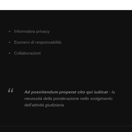
Informativa privacy
Esonero di responsabilità
Collaborazioni
Ad poenitendum properat cito qui iudicat
- la
necessità della ponderazione nello svolgimento
dell'attività giudiziaria