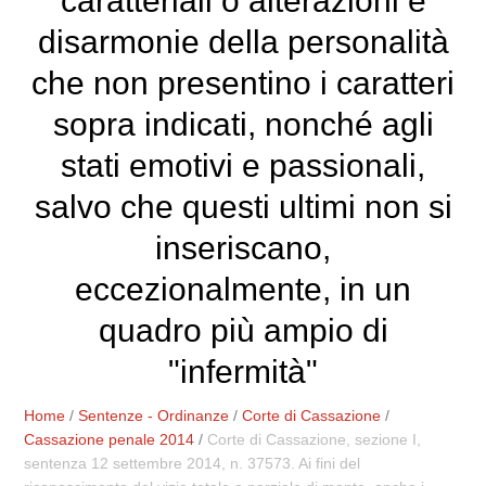
caratteriali o alterazioni e
disarmonie della personalità
che non presentino i caratteri
sopra indicati, nonché agli
stati emotivi e passionali,
salvo che questi ultimi non si
inseriscano,
eccezionalmente, in un
quadro più ampio di
"infermità"
Home
/
Sentenze - Ordinanze
/
Corte di Cassazione
/
Cassazione penale 2014
/
Corte di Cassazione, sezione I,
sentenza 12 settembre 2014, n. 37573. Ai fini del