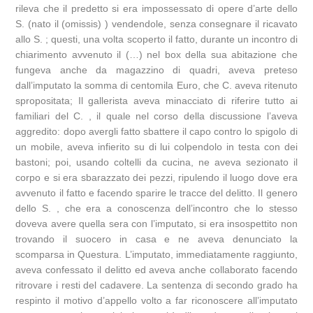
rileva che il predetto si era impossessato di opere d’arte dello
S. (nato il (omissis) ) vendendole, senza consegnare il ricavato
allo S. ; questi, una volta scoperto il fatto, durante un incontro di
chiarimento avvenuto il (…) nel box della sua abitazione che
fungeva anche da magazzino di quadri, aveva preteso
dall’imputato la somma di centomila Euro, che C. aveva ritenuto
spropositata; Il gallerista aveva minacciato di riferire tutto ai
familiari del C. , il quale nel corso della discussione l’aveva
aggredito: dopo avergli fatto sbattere il capo contro lo spigolo di
un mobile, aveva infierito su di lui colpendolo in testa con dei
bastoni; poi, usando coltelli da cucina, ne aveva sezionato il
corpo e si era sbarazzato dei pezzi, ripulendo il luogo dove era
avvenuto il fatto e facendo sparire le tracce del delitto. Il genero
dello S. , che era a conoscenza dell’incontro che lo stesso
doveva avere quella sera con l’imputato, si era insospettito non
trovando il suocero in casa e ne aveva denunciato la
scomparsa in Questura. L’imputato, immediatamente raggiunto,
aveva confessato il delitto ed aveva anche collaborato facendo
ritrovare i resti del cadavere. La sentenza di secondo grado ha
respinto il motivo d’appello volto a far riconoscere all’imputato