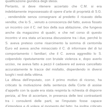
qualificazione giuridica degli stessi.
Pertanto, si deve ritenere accertato che C.M. si era
indebitamente impossessato di opere d’arte di proprietà di S.G.
, vendendole senza consegnare al predetto il ricavato della
vendita; che lo S. , venuto a conoscenza del fatto, aveva fissato
un incontro con il C. nel box della sua abitazione, che fungeva
anche da magazzino di quadri, e che nel corso di questo
incontro vi era stata un’accesa discussione tra i due, perché lo
S. aveva preteso come risarcimento la somma di centomila
Euro ed aveva anche minacciato il C. di informare del di lui
comportamento i familiari; che il C. aveva aggredito lo S.
colpendolo ripetutamente con brutale violenza e, dopo averlo
ucciso, ne aveva fatto a pezzi il cadavere ed aveva cancellato
accuratamente le tracce del misfatto, disperdendo in diversi
luoghi i resti della vittima.
La difesa dell’imputato, con il primo motivo di ricorso, ha
criticato la motivazione della sentenza della Corte di assise
d’appello con la quale era stata respinta la richiesta di disporre
perizia, al fine di accertare, in presenza delle tesi contrastanti
tra i consulenti delle parti, se l’imputato fosse capace
d’intendere e di volere al momento del fatto; ha inoltre criticato