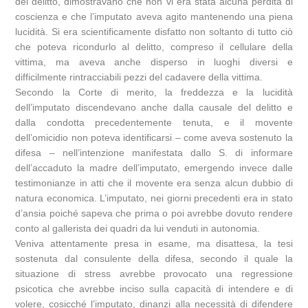
del delitto, dimostravano che non vi era stata alcuna perdita di
coscienza e che l’imputato aveva agito mantenendo una piena
lucidità. Si era scientificamente disfatto non soltanto di tutto ciò
che poteva ricondurlo al delitto, compreso il cellulare della
vittima, ma aveva anche disperso in luoghi diversi e
difficilmente rintracciabili pezzi del cadavere della vittima.
Secondo la Corte di merito, la freddezza e la lucidità
dell’imputato discendevano anche dalla causale del delitto e
dalla condotta precedentemente tenuta, e il movente
dell’omicidio non poteva identificarsi – come aveva sostenuto la
difesa – nell’intenzione manifestata dallo S. di informare
dell’accaduto la madre dell’imputato, emergendo invece dalle
testimonianze in atti che il movente era senza alcun dubbio di
natura economica. L’imputato, nei giorni precedenti era in stato
d’ansia poiché sapeva che prima o poi avrebbe dovuto rendere
conto al gallerista dei quadri da lui venduti in autonomia.
Veniva attentamente presa in esame, ma disattesa, la tesi
sostenuta dal consulente della difesa, secondo il quale la
situazione di stress avrebbe provocato una regressione
psicotica che avrebbe inciso sulla capacità di intendere e di
volere, cosicché l’imputato, dinanzi alla necessità di difendere