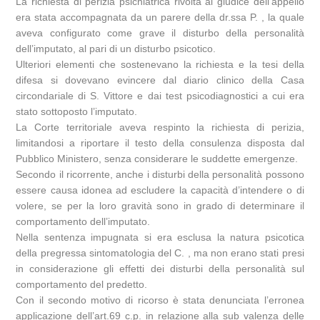
La richiesta di perizia psichiatrica rivolta al giudice dell’appello
era stata accompagnata da un parere della dr.ssa P. , la quale
aveva configurato come grave il disturbo della personalità
dell’imputato, al pari di un disturbo psicotico.
Ulteriori elementi che sostenevano la richiesta e la tesi della
difesa si dovevano evincere dal diario clinico della Casa
circondariale di S. Vittore e dai test psicodiagnostici a cui era
stato sottoposto l’imputato.
La Corte territoriale aveva respinto la richiesta di perizia,
limitandosi a riportare il testo della consulenza disposta dal
Pubblico Ministero, senza considerare le suddette emergenze.
Secondo il ricorrente, anche i disturbi della personalità possono
essere causa idonea ad escludere la capacità d’intendere o di
volere, se per la loro gravità sono in grado di determinare il
comportamento dell’imputato.
Nella sentenza impugnata si era esclusa la natura psicotica
della pregressa sintomatologia del C. , ma non erano stati presi
in considerazione gli effetti dei disturbi della personalità sul
comportamento del predetto.
Con il secondo motivo di ricorso è stata denunciata l’erronea
applicazione dell’art.69 c.p. in relazione alla sub valenza delle