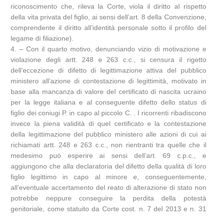
riconoscimento che, rileva la Corte, viola il diritto al rispetto
della vita privata del figlio, ai sensi dell’art. 8 della Convenzione,
comprendente il diritto all’identità personale sotto il profilo del
legame di filiazione).
4. – Con il quarto motivo, denunciando vizio di motivazione e
violazione degli artt. 248 e 263 c.c., si censura il rigetto
dell’eccezione di difetto di legittimazione attiva del pubblico
ministero all’azione di contestazione di legittimità, motivato in
base alla mancanza di valore del certificato di nascita ucraino
per la legge italiana e al conseguente difetto dello status di
figlio dei coniugi P. in capo al piccolo C. . I ricorrenti ribadiscono
invece la piena validità di quel certificato e la contestazione
della legittimazione del pubblico ministero alle azioni di cui ai
richiamati artt. 248 e 263 c.c., non rientranti tra quelle che il
medesimo può esperire ai sensi dell’art. 69 c.p.c., e
aggiungono che alla declaratoria del difetto della qualità di loro
figlio legittimo in capo al minore e, conseguentemente,
all’eventuale accertamento del reato di alterazione di stato non
potrebbe neppure conseguire la perdita della potestà
genitoriale, come statuito da Corte cost. n. 7 del 2013 e n. 31