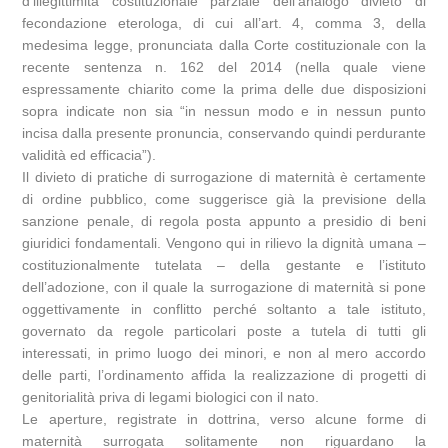
d’illegittimità costituzionale parziale dell’analogo divieto di
fecondazione eterologa, di cui all’art. 4, comma 3, della
medesima legge, pronunciata dalla Corte costituzionale con la
recente sentenza n. 162 del 2014 (nella quale viene
espressamente chiarito come la prima delle due disposizioni
sopra indicate non sia “in nessun modo e in nessun punto
incisa dalla presente pronuncia, conservando quindi perdurante
validità ed efficacia”).
Il divieto di pratiche di surrogazione di maternità è certamente
di ordine pubblico, come suggerisce già la previsione della
sanzione penale, di regola posta appunto a presidio di beni
giuridici fondamentali. Vengono qui in rilievo la dignità umana –
costituzionalmente tutelata – della gestante e l’istituto
dell’adozione, con il quale la surrogazione di maternità si pone
oggettivamente in conflitto perché soltanto a tale istituto,
governato da regole particolari poste a tutela di tutti gli
interessati, in primo luogo dei minori, e non al mero accordo
delle parti, l’ordinamento affida la realizzazione di progetti di
genitorialità priva di legami biologici con il nato.
Le aperture, registrate in dottrina, verso alcune forme di
maternità surrogata solitamente non riguardano la