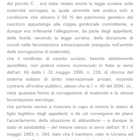
del piccolo C. , era stata violata anche la legge ucraina sulla
maternità surrogata, la quale ammette tale pratica solo a
condizione che almeno il 50 % del patrimonio genetico del
nascituro appartenga alla coppia genitoriale committente, e
dunque era irrilevante l’allegazione, da parte degli appellanti,
della liceità, secondo la legge ucraina, della donazione di
ovociti nella fecondazione extracorporale (eseguita nell’ambito
della surrogazione di maternità);
che il certificato di nascita ucraino, benché debitamente
apostillato, non poteva essere riconosciuto in Italia ai sensi
dell’art. 65 della l. 31 maggio 1995, n. 218, di riforma del
sistema italiano di diritto internazionale privato, essendo
contrario all’ordine pubblico, atteso che la l. n. 40 del 2004, cit.,
vieta qualsiasi forma di surrogazione di maternità e la stessa
fecondazione eterologa;
che pertanto veniva a mancare in capo al minore lo status di
figlio legittimo degli appellanti, e da ciò conseguiva de plano
l’accertamento della situazione di abbandono – e dunque lo
stato di adottabilità – del minore stesso ai sensi dell’art. 8 l. 4
maggio 1983, n. 184, dato che il bambino, nato in Ucraina ed