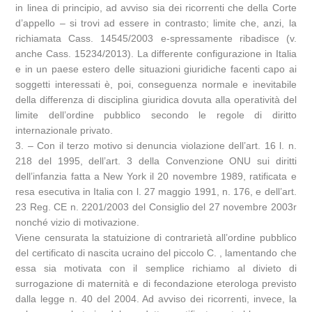
in linea di principio, ad avviso sia dei ricorrenti che della Corte
d’appello – si trovi ad essere in contrasto; limite che, anzi, la
richiamata Cass. 14545/2003 e-spressamente ribadisce (v.
anche Cass. 15234/2013). La differente configurazione in Italia
e in un paese estero delle situazioni giuridiche facenti capo ai
soggetti interessati è, poi, conseguenza normale e inevitabile
della differenza di disciplina giuridica dovuta alla operatività del
limite dell’ordine pubblico secondo le regole di diritto
internazionale privato.
3. – Con il terzo motivo si denuncia violazione dell’art. 16 l. n.
218 del 1995, dell’art. 3 della Convenzione ONU sui diritti
dell’infanzia fatta a New York il 20 novembre 1989, ratificata e
resa esecutiva in Italia con l. 27 maggio 1991, n. 176, e dell’art.
23 Reg. CE n. 2201/2003 del Consiglio del 27 novembre 2003r
nonché vizio di motivazione.
Viene censurata la statuizione di contrarietà all’ordine pubblico
del certificato di nascita ucraino del piccolo C. , lamentando che
essa sia motivata con il semplice richiamo al divieto di
surrogazione di maternità e di fecondazione eterologa previsto
dalla legge n. 40 del 2004. Ad avviso dei ricorrenti, invece, la