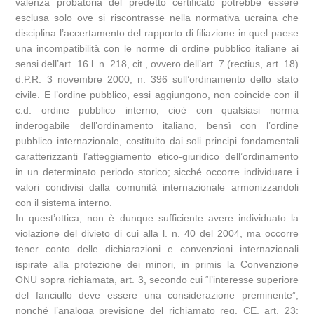
valenza probatoria del predetto certificato potrebbe essere
esclusa solo ove si riscontrasse nella normativa ucraina che
disciplina l’accertamento del rapporto di filiazione in quel paese
una incompatibilità con le norme di ordine pubblico italiane ai
sensi dell’art. 16 l. n. 218, cit., ovvero dell’art. 7 (rectius, art. 18)
d.P.R. 3 novembre 2000, n. 396 sull’ordinamento dello stato
civile. E l’ordine pubblico, essi aggiungono, non coincide con il
c.d. ordine pubblico interno, cioè con qualsiasi norma
inderogabile dell’ordinamento italiano, bensì con l’ordine
pubblico internazionale, costituito dai soli principi fondamentali
caratterizzanti l’atteggiamento etico-giuridico dell’ordinamento
in un determinato periodo storico; sicché occorre individuare i
valori condivisi dalla comunità internazionale armonizzandoli
con il sistema interno.
In quest’ottica, non è dunque sufficiente avere individuato la
violazione del divieto di cui alla l. n. 40 del 2004, ma occorre
tener conto delle dichiarazioni e convenzioni internazionali
ispirate alla protezione dei minori, in primis la Convenzione
ONU sopra richiamata, art. 3, secondo cui “l’interesse superiore
del fanciullo deve essere una considerazione preminente”,
nonché l’analoga previsione del richiamato reg. CE, art. 23;