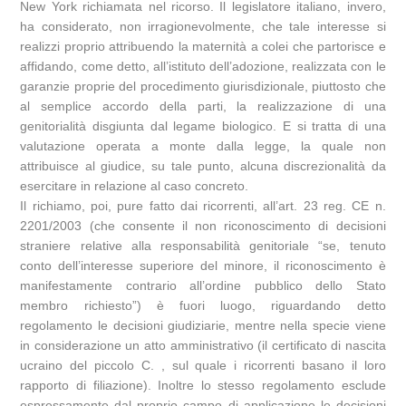
New York richiamata nel ricorso. Il legislatore italiano, invero,
ha considerato, non irragionevolmente, che tale interesse si
realizzi proprio attribuendo la maternità a colei che partorisce e
affidando, come detto, all’istituto dell’adozione, realizzata con le
garanzie proprie del procedimento giurisdizionale, piuttosto che
al semplice accordo della parti, la realizzazione di una
genitorialità disgiunta dal legame biologico. E si tratta di una
valutazione operata a monte dalla legge, la quale non
attribuisce al giudice, su tale punto, alcuna discrezionalità da
esercitare in relazione al caso concreto.
Il richiamo, poi, pure fatto dai ricorrenti, all’art. 23 reg. CE n.
2201/2003 (che consente il non riconoscimento di decisioni
straniere relative alla responsabilità genitoriale “se, tenuto
conto dell’interesse superiore del minore, il riconoscimento è
manifestamente contrario all’ordine pubblico dello Stato
membro richiesto”) è fuori luogo, riguardando detto
regolamento le decisioni giudiziarie, mentre nella specie viene
in considerazione un atto amministrativo (il certificato di nascita
ucraino del piccolo C. , sul quale i ricorrenti basano il loro
rapporto di filiazione). Inoltre lo stesso regolamento esclude
espressamente dal proprio campo di applicazione le decisioni