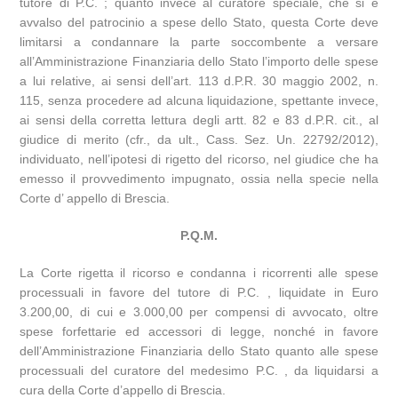
tutore di P.C. ; quanto invece al curatore speciale, che si è
avvalso del patrocinio a spese dello Stato, questa Corte deve
limitarsi a condannare la parte soccombente a versare
all’Amministrazione Finanziaria dello Stato l’importo delle spese
a lui relative, ai sensi dell’art. 113 d.P.R. 30 maggio 2002, n.
115, senza procedere ad alcuna liquidazione, spettante invece,
ai sensi della corretta lettura degli artt. 82 e 83 d.P.R. cit., al
giudice di merito (cfr., da ult., Cass. Sez. Un. 22792/2012),
individuato, nell’ipotesi di rigetto del ricorso, nel giudice che ha
emesso il provvedimento impugnato, ossia nella specie nella
Corte d’ appello di Brescia.
P.Q.M.
La Corte rigetta il ricorso e condanna i ricorrenti alle spese
processuali in favore del tutore di P.C. , liquidate in Euro
3.200,00, di cui e 3.000,00 per compensi di avvocato, oltre
spese forfettarie ed accessori di legge, nonché in favore
dell’Amministrazione Finanziaria dello Stato quanto alle spese
processuali del curatore del medesimo P.C. , da liquidarsi a
cura della Corte d’appello di Brescia.