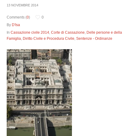
13 NOVEMBRE 2014
Comments (
0
)
0
By
D'Isa
In
Cassazione civile 2014
,
Corte di Cassazione
,
Delle persone e della
Famiglia
,
Diritto Civile e Procedura Civile
,
Sentenze - Ordinanze