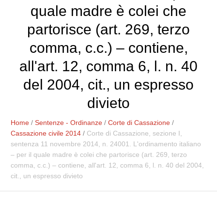
quale madre è colei che
partorisce (art. 269, terzo
comma, c.c.) – contiene,
all'art. 12, comma 6, l. n. 40
del 2004, cit., un espresso
divieto
Home
/
Sentenze - Ordinanze
/
Corte di Cassazione
/
Cassazione civile 2014
/
Corte di Cassazione, sezione I,
sentenza 11 novembre 2014, n. 24001. L'ordinamento italiano
– per il quale madre è colei che partorisce (art. 269, terzo
comma, c.c.) – contiene, all'art. 12, comma 6, l. n. 40 del 2004,
cit., un espresso divieto