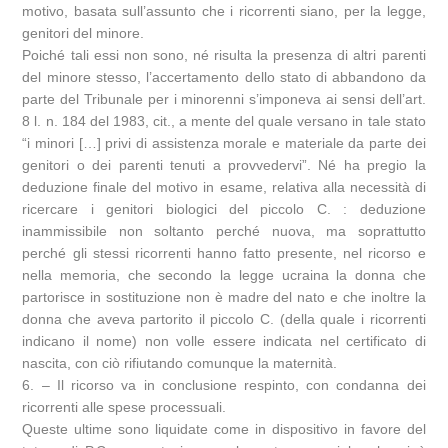
motivo, basata sull’assunto che i ricorrenti siano, per la legge,
genitori del minore.
Poiché tali essi non sono, né risulta la presenza di altri parenti
del minore stesso, l’accertamento dello stato di abbandono da
parte del Tribunale per i minorenni s’imponeva ai sensi dell’art.
8 l. n. 184 del 1983, cit., a mente del quale versano in tale stato
“i minori […] privi di assistenza morale e materiale da parte dei
genitori o dei parenti tenuti a provvedervi”. Né ha pregio la
deduzione finale del motivo in esame, relativa alla necessità di
ricercare i genitori biologici del piccolo C. : deduzione
inammissibile non soltanto perché nuova, ma soprattutto
perché gli stessi ricorrenti hanno fatto presente, nel ricorso e
nella memoria, che secondo la legge ucraina la donna che
partorisce in sostituzione non è madre del nato e che inoltre la
donna che aveva partorito il piccolo C. (della quale i ricorrenti
indicano il nome) non volle essere indicata nel certificato di
nascita, con ciò rifiutando comunque la maternità.
6. – Il ricorso va in conclusione respinto, con condanna dei
ricorrenti alle spese processuali.
Queste ultime sono liquidate come in dispositivo in favore del