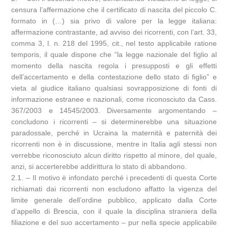
censura l’affermazione che il certificato di nascita del piccolo C.
formato in (…) sia privo di valore per la legge italiana:
affermazione contrastante, ad avviso dei ricorrenti, con l’art. 33,
comma 3, l. n. 218 del 1995, cit., nel testo applicabile ratione
temporis, il quale dispone che “la legge nazionale del figlio al
momento della nascita regola i presupposti e gli effetti
dell’accertamento e della contestazione dello stato di figlio” e
vieta al giudice italiano qualsiasi sovrapposizione di fonti di
informazione estranee e nazionali, come riconosciuto da Cass.
367/2003 e 14545/2003. Diversamente argomentando –
concludono i ricorrenti – si determinerebbe una situazione
paradossale, perché in Ucraina la maternità e paternità dei
ricorrenti non è in discussione, mentre in Italia agli stessi non
verrebbe riconosciuto alcun diritto rispetto al minore, del quale,
anzi, si accerterebbe addirittura lo stato di abbandono.
2.1. – Il motivo è infondato perché i precedenti di questa Corte
richiamati dai ricorrenti non escludono affatto la vigenza del
limite generale dell’ordine pubblico, applicato dalla Corte
d’appello di Brescia, con il quale la disciplina straniera della
filiazione e del suo accertamento – pur nella specie applicabile