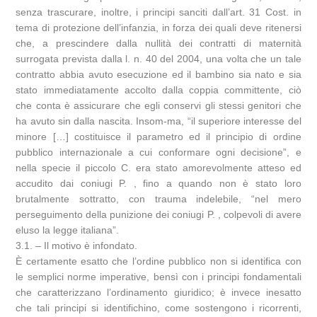
senza trascurare, inoltre, i principi sanciti dall’art. 31 Cost. in
tema di protezione dell’infanzia, in forza dei quali deve ritenersi
che, a prescindere dalla nullità dei contratti di maternità
surrogata prevista dalla l. n. 40 del 2004, una volta che un tale
contratto abbia avuto esecuzione ed il bambino sia nato e sia
stato immediatamente accolto dalla coppia committente, ciò
che conta è assicurare che egli conservi gli stessi genitori che
ha avuto sin dalla nascita. Insom-ma, “il superiore interesse del
minore […] costituisce il parametro ed il principio di ordine
pubblico internazionale a cui conformare ogni decisione”, e
nella specie il piccolo C. era stato amorevolmente atteso ed
accudito dai coniugi P. , fino a quando non è stato loro
brutalmente sottratto, con trauma indelebile, “nel mero
perseguimento della punizione dei coniugi P. , colpevoli di avere
eluso la legge italiana”.
3.1. – Il motivo è infondato.
È certamente esatto che l’ordine pubblico non si identifica con
le semplici norme imperative, bensì con i principi fondamentali
che caratterizzano l’ordinamento giuridico; è invece inesatto
che tali principi si identifichino, come sostengono i ricorrenti,