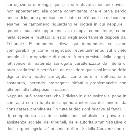
surrogazione eterologa, quella cioè realizzata mediante ovociti
non appartenenti alla donna committente, che è priva perciò
anche di legame genetico con il nato, com’è pacifico nel caso in
esame; né tantomeno riguardano le ipotesi in cui neppure il
gamete maschile appartiene alla coppia committente, come
nella specie è risultato all’esito degli accertamenti disposti dal
Tribunale. E nemmeno rileva qui domandarsi se siano
configurabili (e come reagiscano, eventualmente, sul divieto
penale di surrogazione di maternità ora previsto dalla legge),
fattispecie di maternità surrogata caratterizzate da intenti di
pura solidarietà e perciò tali da escludere qualsiasi lesione della
dignità della madre surrogata, come pure in dottrina si è
sostenuto, inerendo interrogativi siffatti a problematiche non
attinenti alla fattispecie in esame.
Neppure può sostenersi che il divieto in discussione si pone in
contrasto con la tutela del superiore interesse del minore, da
considerare preminente “in tutte le decisioni relative ai fanciulli,
di competenza sia delle istituzioni pubbliche o private di
assistenza sociale, dei tribunali, delle autorità amministrative o
degli organi legislativi” ai sensi dell’art. 3 della Convenzione di