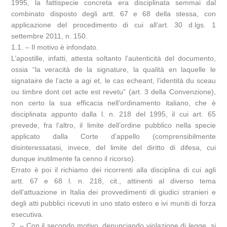
1995, la fattispecie concreta era disciplinata semmai dal
combinato disposto degli artt. 67 e 68 della stessa, con
applicazione del procedimento di cui all’art. 30 d.lgs. 1
settembre 2011, n. 150.
1.1. – Il motivo è infondato.
L’apostille, infatti, attesta soltanto l’autenticità del documento,
ossia “la veracità de la signature, la qualità en laquelle le
signataire de l’acte a agi et, le cas echeant, l’identità du sceau
ou timbre dont cet acte est revetu” (art. 3 della Convenzione),
non certo la sua efficacia nell’ordinamento italiano, che è
disciplinata appunto dalla l. n. 218 del 1995, il cui art. 65
prevede, fra l’altro, il limite dell’ordine pubblico nella specie
applicato dalla Corte d’appello (comprensibilmente
disinteressatasi, invece, del limite del diritto di difesa, cui
dunque inutilmente fa cenno il ricorso).
Errato è poi il richiamo dei ricorrenti alla disciplina di cui agli
artt. 67 e 68 l. n. 218, cit., attinenti al diverso tema
dell’attuazione in Italia dei provvedimenti di giudici stranieri e
degli atti pubblici ricevuti in uno stato estero e ivi muniti di forza
esecutiva.
2. – Con il secondo motivo, denunciando violazione di legge, si