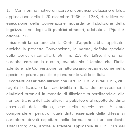
1. – Con il primo motivo di ricorso si denuncia violazione e falsa
applicazione della l. 20 dicembre 1966, n. 1253, di ratifica ed
esecuzione della Convenzione riguardante l’abolizione della
legalizzazione degli atti pubblici stranieri, adottata a l’Aja il 5
ottobre 1961.
I ricorrenti lamentano che la Corte d’appello abbia applicato,
anziché la predetta Convenzione, la norma, definita speciale
dalla Corte, di cui all’art. 65 l. n. 218 del 1995; il che non
sarebbe corretto in quanto, avendo sia l’Ucraina che l’Italia
aderito a tale Convenzione, un atto ucraino recante, come nella
specie, regolare apostille è pienamente valido in Italia.
I ricorrenti osservano altresì: che l’art. 65 l. n. 218 del 1995, cit.,
regola l’efficacia e la trascrivibilità in Italia dei provvedimenti
giudiziari stranieri in materia di filiazione subordinandole alla
non contrarietà dell’atto all’ordine pubblico e al rispetto dei diritti
essenziali della difesa; che nella specie non è dato
comprendere, peraltro, quali diritti essenziali della difesa si
sarebbero dovuti rispettare nella formazione di un certificato
anagrafico; che, anche a ritenere applicabile la l. n. 218 del