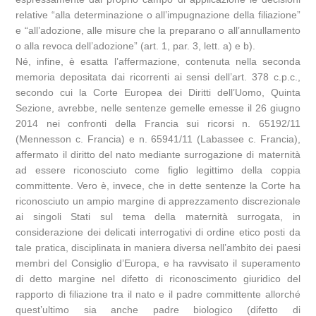
relative “alla determinazione o all’impugnazione della filiazione”
e “all’adozione, alle misure che la preparano o all’annullamento
o alla revoca dell’adozione” (art. 1, par. 3, lett. a) e b).
Né, infine, è esatta l’affermazione, contenuta nella seconda
memoria depositata dai ricorrenti ai sensi dell’art. 378 c.p.c.,
secondo cui la Corte Europea dei Diritti dell’Uomo, Quinta
Sezione, avrebbe, nelle sentenze gemelle emesse il 26 giugno
2014 nei confronti della Francia sui ricorsi n. 65192/11
(Mennesson c. Francia) e n. 65941/11 (Labassee c. Francia),
affermato il diritto del nato mediante surrogazione di maternità
ad essere riconosciuto come figlio legittimo della coppia
committente. Vero è, invece, che in dette sentenze la Corte ha
riconosciuto un ampio margine di apprezzamento discrezionale
ai singoli Stati sul tema della maternità surrogata, in
considerazione dei delicati interrogativi di ordine etico posti da
tale pratica, disciplinata in maniera diversa nell’ambito dei paesi
membri del Consiglio d’Europa, e ha ravvisato il superamento
di detto margine nel difetto di riconoscimento giuridico del
rapporto di filiazione tra il nato e il padre committente allorché
quest’ultimo sia anche padre biologico (difetto di