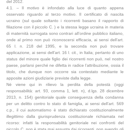
del 2012.
4.1. – Il motivo è infondato alla luce di quanto appena
osservato riguardo al terzo motivo. Il certificato di nascita
ucraino (sul quale soltanto i ricorrenti basano il rapporto di
filiazione con il piccolo C. ) e la stessa legge ucraina in materia
di maternità surrogata sono contrari all’ordine pubblico italiano,
onde al primo non può riconoscersi efficacia, ai sensi dell’art.
65 l. n. 218 del 1995, e la seconda non può trovare
applicazione, ai sensi dell’art. 16 l. cit., in Italia; pertanto di uno
status del minore quale figlio dei ricorrenti non può, nel nostro
paese, parlarsi perché ne difetta in radice l’attribuzione, ossia il
titolo, che dunque non occorre sia contestato mediante le
apposite azioni giudiziarie previste dalla legge.
Né viene qui in rilievo la perdita della potestà (oggi
responsabilità: art. 93, comma 1, lett. n), d.lgs. 28 dicembre
2013, n. 154) genitoriale quale conseguenza della condanna
per un delitto contro lo stato di famiglia, ai sensi dell’art. 569
c.p., il cui automatismo è stato dichiarato costituzionalmente
illegittimo dalla giurisprudenza costituzionale richiamata nel
ricorso: infatti la responsabilità genitoriale nei confronti del
piccolo C. non è stata mai assunta dai ricorrenti, non avendo gli