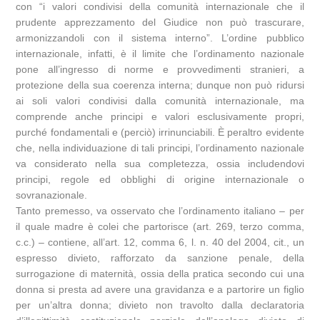
con “i valori condivisi della comunità internazionale che il
prudente apprezzamento del Giudice non può trascurare,
armonizzandoli con il sistema interno”. L’ordine pubblico
internazionale, infatti, è il limite che l’ordinamento nazionale
pone all’ingresso di norme e provvedimenti stranieri, a
protezione della sua coerenza interna; dunque non può ridursi
ai soli valori condivisi dalla comunità internazionale, ma
comprende anche principi e valori esclusivamente propri,
purché fondamentali e (perciò) irrinunciabili. È peraltro evidente
che, nella individuazione di tali principi, l’ordinamento nazionale
va considerato nella sua completezza, ossia includendovi
principi, regole ed obblighi di origine internazionale o
sovranazionale.
Tanto premesso, va osservato che l’ordinamento italiano – per
il quale madre è colei che partorisce (art. 269, terzo comma,
c.c.) – contiene, all’art. 12, comma 6, l. n. 40 del 2004, cit., un
espresso divieto, rafforzato da sanzione penale, della
surrogazione di maternità, ossia della pratica secondo cui una
donna si presta ad avere una gravidanza e a partorire un figlio
per un’altra donna; divieto non travolto dalla declaratoria