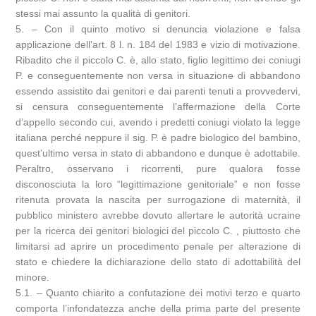
stessi mai assunto la qualità di genitori.
5. – Con il quinto motivo si denuncia violazione e falsa
applicazione dell’art. 8 l. n. 184 del 1983 e vizio di motivazione.
Ribadito che il piccolo C. è, allo stato, figlio legittimo dei coniugi
P. e conseguentemente non versa in situazione di abbandono
essendo assistito dai genitori e dai parenti tenuti a provvedervi,
si censura conseguentemente l’affermazione della Corte
d’appello secondo cui, avendo i predetti coniugi violato la legge
italiana perché neppure il sig. P. è padre biologico del bambino,
quest’ultimo versa in stato di abbandono e dunque è adottabile.
Peraltro, osservano i ricorrenti, pure qualora fosse
disconosciuta la loro “legittimazione genitoriale” e non fosse
ritenuta provata la nascita per surrogazione di maternità, il
pubblico ministero avrebbe dovuto allertare le autorità ucraine
per la ricerca dei genitori biologici del piccolo C. , piuttosto che
limitarsi ad aprire un procedimento penale per alterazione di
stato e chiedere la dichiarazione dello stato di adottabilità del
minore.
5.1. – Quanto chiarito a confutazione dei motivi terzo e quarto
comporta l’infondatezza anche della prima parte del presente