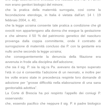
non erano genitori biologici del minore;
che la pratica della maternità surrogata, così come la
fecondazione eterologa, in Italia è vietata dall’art. 14 l. 19
febbraio 2004, n. 40;
che la legge ucraina consente tale pratica a condizione che gli
ovociti non appartengano alla donna che esegue la gestazione
e che almeno il 50 % del patrimonio genetico del nascituro
provenga dalla coppia committente, onde il contratto di
surrogazione di maternità concluso dai P. con la gestante era
nullo anche secondo la legge ucraina;
che conseguentemente la denuncia della filiazione era
avvenuta in frode alla disciplina dell’adozione;
che sia il sig. P. sia la sig.ra Pa. avevano da tempo superato
l’età in cui è consentita l’adozione di un neonato, e inoltre per
tre volte erano state in precedenza respinte loro domande di
adozione per “grosse difficoltà nella elaborazione di una sana
genitorialità adottiva”.
La Corte di Brescia ha poi respinto l’appello dei coniugi P.
osservando:
che, essendo pacifico che neppure il sig. P. è padre biologico