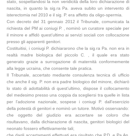
stato, sospettandosi la non veridicità della loro dichiarazione di
nascita, in quanto la sig.ra Pa. aveva subito un intervento di
isterectomia nel 2010 e il sig. P. era affetto da oligo-spermia.
Con decreto del 31 gennaio 2012 il Tribunale, comunicata la
richiesta del PM ai coniugi P. , nominò un curatore speciale per
il minore e affidò quest’ultimo ai servizi sociali con collocazione
presso gli apparenti genitori.
Costituitisi, i coniugi P. dichiararono che la sig.ra Pa. non era in
realtà madre biologica del piccolo C. , il quale era stato
generato grazie a surrogazione di maternità conformemente
alla legge ucraina, che consente tale pratica.
Il Tribunale, accertato mediante consulenza tecnica di ufficio
che anche il sig. P. non era padre biologico del minore, dichiarò
lo stato di adottabilità di quest’ultimo, dispose il collocamento
del medesimo presso una coppia da scegliersi tra quelle in lista
per l’adozione nazionale, sospese i coniugi P. dall’esercizio
della potestà di genitori e nominò un tutore. Motivò osservando:
che oggetto del giudizio era accertare se coloro che
risultavano, dalla dichiarazione di nascita, genitori biologici del
neonato fossero effettivamente tali;
che dagli accertamenti effettuati era risultato che P.D. e Pa.An.