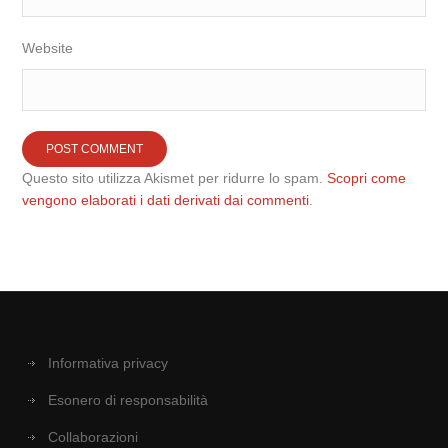
Website
Questo sito utilizza Akismet per ridurre lo spam.
Scopri come
vengono elaborati i dati derivati dai commenti
.
Informativa privacy
Esonero di responsabilità
Collaborazioni