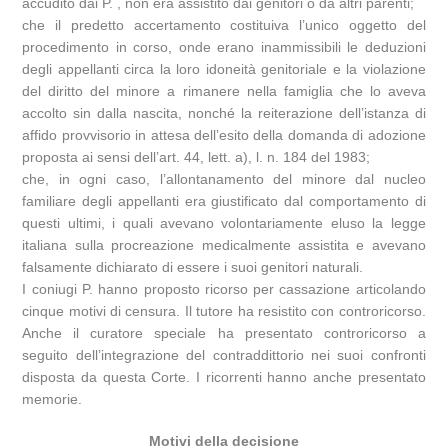
accudito dai P. , non era assistito dai genitori o da altri parenti;
che il predetto accertamento costituiva l’unico oggetto del
procedimento in corso, onde erano inammissibili le deduzioni
degli appellanti circa la loro idoneità genitoriale e la violazione
del diritto del minore a rimanere nella famiglia che lo aveva
accolto sin dalla nascita, nonché la reiterazione dell’istanza di
affido provvisorio in attesa dell’esito della domanda di adozione
proposta ai sensi dell’art. 44, lett. a), l. n. 184 del 1983;
che, in ogni caso, l’allontanamento del minore dal nucleo
familiare degli appellanti era giustificato dal comportamento di
questi ultimi, i quali avevano volontariamente eluso la legge
italiana sulla procreazione medicalmente assistita e avevano
falsamente dichiarato di essere i suoi genitori naturali.
I coniugi P. hanno proposto ricorso per cassazione articolando
cinque motivi di censura. Il tutore ha resistito con controricorso.
Anche il curatore speciale ha presentato controricorso a
seguito dell’integrazione del contraddittorio nei suoi confronti
disposta da questa Corte. I ricorrenti hanno anche presentato
memorie.
Motivi della decisione