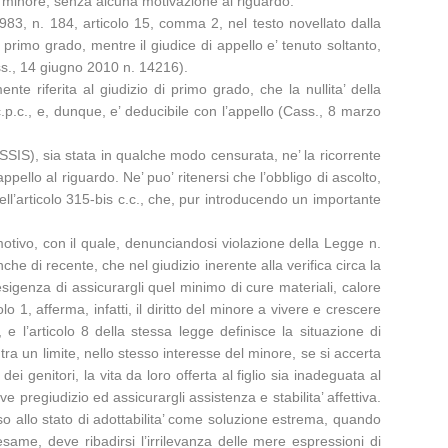
lla minore, senza alcuna motivazione al riguardo.
1983, n. 184, articolo 15, comma 2, nel testo novellato dalla
rimo grado, mentre il giudice di appello e’ tenuto soltanto,
ass., 14 giugno 2010 n. 14216).
e riferita al giudizio di primo grado, che la nullita’ della
 c.p.c., e, dunque, e’ deducibile con l’appello (Cass., 8 marzo
SIS), sia stata in qualche modo censurata, ne’ la ricorrente
ppello al riguardo. Ne’ puo’ ritenersi che l’obbligo di ascolto,
dell’articolo 315-bis c.c., che, pur introducendo un importante
 motivo, con il quale, denunciandosi violazione della Legge n.
nche di recente, che nel giudizio inerente alla verifica circa la
sigenza di assicurargli quel minimo di cure materiali, calore
o 1, afferma, infatti, il diritto del minore a vivere e crescere
e l’articolo 8 della stessa legge definisce la situazione di
tra un limite, nello stesso interesse del minore, se si accerta
i genitori, la vita da loro offerta al figlio sia inadeguata al
 pregiudizio ed assicurargli assistenza e stabilita’ affettiva.
orso allo stato di adottabilita’ come soluzione estrema, quando
same, deve ribadirsi l’irrilevanza delle mere espressioni di