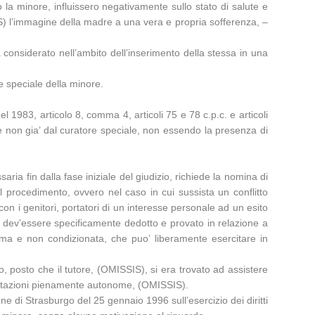
 la minore, influissero negativamente sullo stato di salute e
IS) l’immagine della madre a una vera e propria sofferenza, –
a considerato nell’ambito dell’inserimento della stessa in una
ce speciale della minore.
 1983, articolo 8, comma 4, articoli 75 e 78 c.p.c. e articoli
e non gia’ dal curatore speciale, non essendo la presenza di
ria fin dalla fase iniziale del giudizio, richiede la nomina di
 procedimento, ovvero nel caso in cui sussista un conflitto
 con i genitori, portatori di un interesse personale ad un esito
tto dev’essere specificamente dedotto e provato in relazione a
oma e non condizionata, che puo’ liberamente esercitare in
to, posto che il tutore, (OMISSIS), si era trovato ad assistere
lutazioni pienamente autonome, (OMISSIS).
 di Strasburgo del 25 gennaio 1996 sull’esercizio dei diritti