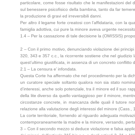
particolare, come fosse risultato che le manifestazioni del 
sul benessere psicofisico della bambina, tanto da far temere
la produzione di gravi ed irreversibili danni.
Per altro il legame forte creatosi con l’affidataria, con la 
famiglia adottiva, cui pure la minore aveva urgente necessita’
1.4 – Per la cassazione di tale decisione la (OMISSIS) propone
2 – Con il primo motivo, denunciando violazione dei principi 
320, 343 e 357 c.c., la ricorrente sostiene che nel giudizi
quest’ultimo giustificata, in assenza di un concreto conflitto di
2.1 – La censura e’ infondata.
Questa Corte ha affermato che nel procedimento per la dichiara
un curatore speciale soltanto qualora non sia stato nomina
d’interessi, anche solo potenziale, tra il minore ed il suo rap
della lite diverso da quello vantaggioso per il minore, mentr
circostanze concrete, in mancanza delle quali il tutore n
relazione alla valutazione degli interessi del minore (Cass.
La corte territoriale, fornendo al riguardo adeguata motivazio
contemporaneamente la madre e la minore, versando, pertan
3 – Con il secondo mezzo si deduce violazione e falsa applic