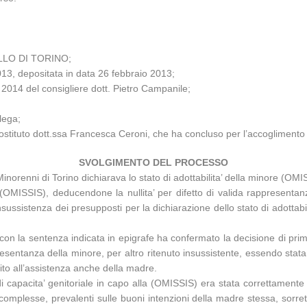
LO DI TORINO;
013, depositata in data 26 febbraio 2013;
o 2014 del consigliere dott. Pietro Campanile;
lega;
ostituto dott.ssa Francesca Ceroni, che ha concluso per l’accoglimento d
SVOLGIMENTO DEL PROCESSO
inorenni di Torino dichiarava lo stato di adottabilita’ della minore (OM
OMISSIS), deducendone la nullita’ per difetto di valida rappresentanza
ussistenza dei presupposti per la dichiarazione dello stato di adottabilita
, con la sentenza indicata in epigrafe ha confermato la decisione di pr
resentanza della minore, per altro ritenuto insussistente, essendo stata l
dito all’assistenza anche della madre.
di capacita’ genitoriale in capo alla (OMISSIS) era stata correttamente 
 complesse, prevalenti sulle buoni intenzioni della madre stessa, sorret