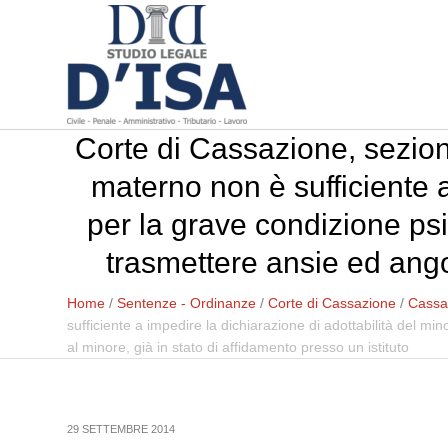
Corte di Cassazione, sezion
materno non è sufficiente a
per la grave condizione psic
trasmettere ansie ed angos
Home
/
Sentenze - Ordinanze
/
Corte di Cassazione
/
Cassaz
sufficiente a impedire la dichiarazione di adottabilità del mi
al minore, già in stato di affidamento presso un istituto
29 SETTEMBRE 2014