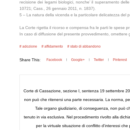
recisione dei legami biologici, nonche’ il superamento dell
10721; Cass., 26 gennaio 2011, n. 1837).
5 – La natura della vicenda e la particolare delicatezza del
La Corte rigetta il ricorso e compensa fra le parti le spese pro
In caso di diffusione del presente provvedimento, omettere gen
adozione
affidamento
stato di abbandono
Share This:
Facebook
Google+
Twitter
Pinterest
Corte di Cassazione, sezione I, sentenza 19 settembre 2014, 
non può che ritenersi una parte necessaria. La norma, per
Tale organo giudiziario, di conseguenza, non può c
tenuto in via esclusiva. Nel procedimento rivolto alla dich
per la virtuale situazione di conflitto d'interessi c