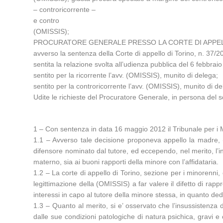
– controricorrente –
e contro
(OMISSIS);
PROCURATORE GENERALE PRESSO LA CORTE DI APPEL
avverso la sentenza della Corte di appello di Torino, n. 37/2
sentita la relazione svolta all’udienza pubblica del 6 febbrai
sentito per la ricorrente l’avv. (OMISSIS), munito di delega;
sentito per la controricorrente l’avv. (OMISSIS), munito di de
Udite le richieste del Procuratore Generale, in persona del s
1 – Con sentenza in data 16 maggio 2012 il Tribunale per i M
1.1 – Avverso tale decisione proponeva appello la madre, (
difensore nominato dal tutore, ed eccependo, nel merito, l’ins
materno, sia ai buoni rapporti della minore con l’affidataria.
1.2 – La corte di appello di Torino, sezione per i minorenni
legittimazione della (OMISSIS) a far valere il difetto di rapp
interessi in capo al tutore della minore stessa, in quanto de
1.3 – Quanto al merito, si e’ osservato che l’insussistenza 
dalle sue condizioni patologiche di natura psichica, gravi e