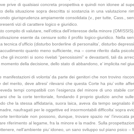
nti, ove prive di qualsiasi concreta prospettiva e quindi non idonee al 
o della situazione sopra descritta si sostanzia in una valutazione ri
condo giurisprudenza ampiamente consolidata (v., per tutte, Cass., sen
resenti vizi di carattere logico e giuridico.
cato compito di valutare, nell’ottica dell’interesse della minore (OMISSIS),
ivazione esente da censure sotto il profilo logico-giuridico. Nella sen
 tecnica d’ufficio (disturbo borderline di personalita’, disturbo depress
i accudimento quanto meno sufficiente, ma – come riferito dalla psicolo
e gli incontri si sono rivelati “penosissimi” e devastanti, tali da arreca
 momento della decisione, dello stato di abbandono, e’ implicita nel giu
e manifestazioni di volonta’ da parte dei genitori che non trovino riscont
e del merito, deve altresi’ rilevarsi che questa Corte ha piu’ volte aff
eveda tempi compatibili con l’esigenza del minore di uno stabile co
i che la corte territoriale, fondando il proprio giudizio anche sulle ri
ando che la stessa affidataria, suora laica, aveva da tempo segnalato il
 madre, naufragati per le oggettive ed insormontabili difficolta’ sopra evi
orte territoriale non possono, dunque, trovare spazio ne’ l’invocata p
are riferimento al legame, fra la minore e la madre. Sulla prospettazione 
ottenere, nell’ambiente piu’ idoneo, un sano sviluppo sul piano psico – 