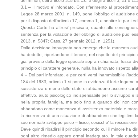
dei minori, dell’articolo 315 bis c.c. e degli articoli 3, 21 
3.1 – Il motivo e’ infondato. Con riferimento al procediment
Legge 28 marzo 2001, n. 149, pone l’obbligo di audizione de
per il disposto dell’articolo 17, comma 1, a sentire le parti
Questa Corte ha altresi’ precisato, quanto alle conseguenze
sentenza per la violazione dell’obbligo di audizione puo’ esse
2013, n. 5847; Cass. 27 gennaio 2012, n. 1251).
Dalla decisione impugnata non emerge che la mancata audizio
ha dedotto, riportandone il tenore, nel rispetto del principio 
gia’ previsto dalla legge speciale sopra richiamata, fosse div
principio di carattere generale, nulla ha innovato rispetto a
4 – Del pari infondato, e per certi versi inammissibile (ladd
184 del 1983, articolo 1 si pone in evidenza il forte legame aff
sussistenza o meno dello stato di abbandono assume carattere
affettivo, aiuto psicologico indispensabile per lo sviluppo e l
nella propria famiglia, ma solo fino a quando cio’ non comp
abbandono come mancanza di assistenza materiale e morale. In a
la ricorrenza di una situazione di abbandono che legittimi la 
suo normale sviluppo psico – fisico, cosicche’ la rescissione 
Deve quindi ribadirsi il principio secondo cui il minore ha di
ogni altro rimedio appare ormai inadeguato. In tale quadro,