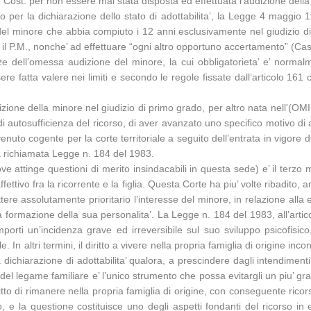
e 111 Cost. per non essere mai stata disposta ed effettuata l’audizione de
o per la dichiarazione dello stato di adottabilita’, la Legge 4 maggio 
l minore che abbia compiuto i 12 anni esclusivamente nel giudizio di p
 ed il P.M., nonche’ ad effettuare “ogni altro opportuno accertamento” (C
 dell’omessa audizione del minore, la cui obbligatorieta’ e’ normalment
re fatta valere nei limiti e secondo le regole fissate dall’articolo 161
ne della minore nel giudizio di primo grado, per altro nata nell'(OMIS
di autosufficienza del ricorso, di aver avanzato uno specifico motivo di a
enuto cogente per la corte territoriale a seguito dell’entrata in vigore 
lla richiamata Legge n. 184 del 1983.
ove attinge questioni di merito insindacabili in questa sede) e’ il terzo
ettivo fra la ricorrente e la figlia. Questa Corte ha piu’ volte ribadito, a
 assolutamente prioritario l’interesse del minore, in relazione alla e
a formazione della sua personalita’. La Legge n. 184 del 1983, all’articol
orti un’incidenza grave ed irreversibile sul suo sviluppo psicofisico, 
ltri termini, il diritto a vivere nella propria famiglia di origine incon
dichiarazione di adottabilita’ qualora, a prescindere dagli intendimenti de
del legame familiare e’ l’unico strumento che possa evitargli un piu’ grave
ritto di rimanere nella propria famiglia di origine, con conseguente ric
 e la questione costituisce uno degli aspetti fondanti del ricorso in e