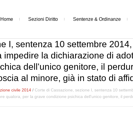
Home
Sezioni Diritto
Sentenze & Ordinanze
e I, sentenza 10 settembre 2014, 
 impedire la dichiarazione di adot
hica dell'unico genitore, il perdu
cia al minore, già in stato di aff
ione civile 2014
/
Corte di Cassazione, sezione I, sentenza 10 settem
nore qualora, per la grave condizione psichica dell'unico genitore, il pe