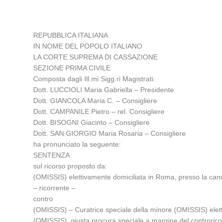
REPUBBLICA ITALIANA
IN NOME DEL POPOLO ITALIANO
LA CORTE SUPREMA DI CASSAZIONE
SEZIONE PRIMA CIVILE
Composta dagli Ill.mi Sigg.ri Magistrati:
Dott. LUCCIOLI Maria Gabriella – Presidente
Dott. GIANCOLA Maria C. – Consigliere
Dott. CAMPANILE Pietro – rel. Consigliere
Dott. BISOGNI Giacinto – Consigliere
Dott. SAN GIORGIO Maria Rosaria – Consigliere
ha pronunciato la seguente:
SENTENZA
sul ricorso proposto da:
(OMISSIS) elettivamente domiciliata in Roma, presso la cance
– ricorrente –
contro
(OMISSIS) – Curatrice speciale della minore (OMISSIS) elett
(OMISSIS), giusta procura speciale a margine del controrico