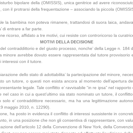
disturbo bipolare della (OMISSIS), unica genitrice ad avere riconosciuto
, con il protrarsi della frequentazione – associando la piccola (OMISS
quale la bambina non poteva rimanere, trattandosi di suora laica, andav
 di entrare a far parte.
 ricorso, affidato a tre motivi, cui resiste con controricorso la curatri
MOTIVI DELLA DECISIONE
del contraddittorio e del giusto processo, nonche’ della Legge n. 184 del
o la minore avrebbe dovuto essere rappresentata dal tutore provvisorio 
 interessi con il tutore.
zione dello stato di adottabilita’ la partecipazione del minore, necessa
to un tutore, o questi non esista ancora al momento dell’apertura del
presentante legale. Tale conflitto e’ ravvisabile “in re ipsa” nel rapporto
e nel caso in cui a quest’ultimo sia stato nominato un tutore, il confli
on solo e’ contraddittore necessario, ma ha una legittimazione auton
, 19 maggio 2010, n. 12290).
ne, ha posto in evidenza il conflitto di interessi sussistente in concre
to, in una posizione che non gli consentiva di rappresentare, con va
azione dell’articolo 12 della Convenzione di New York, della Convenzione