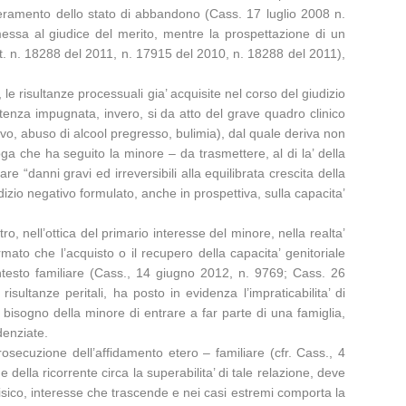
superamento dello stato di abbandono (Cass. 17 luglio 2008 n.
messa al giudice del merito, mentre la prospettazione di un
t. n. 18288 del 2011, n. 17915 del 2010, n. 18288 del 2011),
 le risultanze processuali gia’ acquisite nel corso del giudizio
tenza impugnata, invero, si da atto del grave quadro clinico
ivo, abuso di alcool pregresso, bulimia), dal quale deriva non
ga che ha seguito la minore – da trasmettere, al di la’ della
re “danni gravi ed irreversibili alla equilibrata crescita della
dizio negativo formulato, anche in prospettiva, sulla capacita’
ro, nell’ottica del primario interesse del minore, nella realta’
ermato che l’acquisto o il recupero della capacita’ genitoriale
ntesto familiare (Cass., 14 giugno 2012, n. 9769; Cass. 26
sultanze peritali, ha posto in evidenza l’impraticabilita’ di
 bisogno della minore di entrare a far parte di una famiglia,
denziate.
rosecuzione dell’affidamento etero – familiare (cfr. Cass., 4
della ricorrente circa la superabilita’ di tale relazione, deve
fisico, interesse che trascende e nei casi estremi comporta la