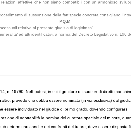
e relazioni affettive che non siano compatibili con un armonioso svilu
 procedimento di sussunzione della fattispecie concreta consigliano l’i
P.Q.M.
cessuali relative al presente giudizio di legittimita’.
eralita’ ed atti identificativi, a norma del Decreto Legislativo n. 196 d
n. 19790. Nell'ipotesi, in cui il genitore o i suoi eredi diretti manchino 
altro, prevede che debba essere nominato (in via esclusiva) dal giudice
he essere individuato nel giudice di primo grado, dovendo configurars
iarazione di adottabilità la nomina del curatore speciale del minore, qu
he può determinarsi anche nei confronti del tutore, deve essere disposta f