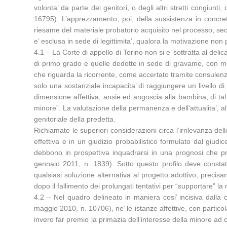
volonta’ da parte dei genitori, o degli altri stretti congiu
16795). L’apprezzamento, poi, della sussistenza in concret
riesame del materiale probatorio acquisito nel processo, se
e’ esclusa in sede di legittimita’, qualora la motivazione non p
4.1 – La Corte di appello di Torino non si e’ sottratta al deli
di primo grado e quelle dedotte in sede di gravame, con mot
che riguarda la ricorrente, come accertato tramite consulenza
solo una sostanziale incapacita’ di raggiungere un livello d
dimensione affettiva, ansie ed angoscia alla bambina, di tal ch
minore”. La valutazione della permanenza e dell’attualita’, al
genitoriale della predetta.
Richiamate le superiori considerazioni circa l’irrilevanza dell
effettiva e in un giudizio probabilistico formulato dal giudic
debbono in prospettiva inquadrarsi in una prognosi che pr
gennaio 2011, n. 1839). Sotto questo profilo deve constatars
qualsiasi soluzione alternativa al progetto adottivo, precis
dopo il fallimento dei prolungati tentativi per “supportare” la
4.2 – Nel quadro delineato in maniera cosi’ incisiva dalla c
maggio 2010, n. 10706), ne’ le istanze affettive, con particol
invero far premio la primazia dell’interesse della minore ad 