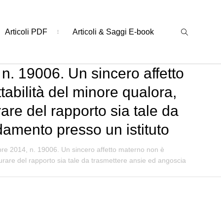
Articoli PDF
Articoli & Saggi E-book
n. 19006. Un sincero affetto
tabilità del minore qualora,
rare del rapporto sia tale da
idamento presso un istituto
bre 2014, n. 19006. Un sincero affetto materno non è
rdurare del rapporto sia tale da trasmettere ansie ed angoscia